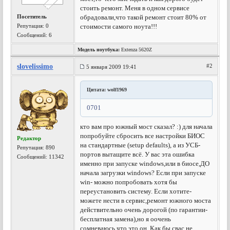
стоить ремонт. Меня в одном сервисе
Посетитель
обрадовали,что такой ремонт стоит 80% от
Репутация:
0
стоимости самого ноута!!!
Сообщений: 6
Модель ноутбука:
Extenza 5620Z
slovelissimo
#2
5 января 2009 19:41
Цитата: wolf1969
0701
кто вам про южный мост сказал? :) для начала
попробуйте сбросить все настройки БИОС
Редактор
на стандартные (setup defaults), а из УСБ-
Репутация:
890
портов вытащите всё. У вас эта ошибка
Сообщений: 11342
именно при запуске windows,или в биосе,ДО
начала загрузки windows? Если при запуске
win- можно попробовать хотя бы
переустановить систему. Если хотите-
можете нести в сервис,ремонт южного моста
действительно очень дорогой (по гарантии-
бесплатная замена),но я оочень
сомневаюсь,что это он. Как бы свас не