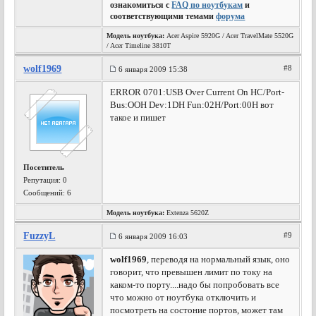
ознакомиться с
FAQ по ноутбукам
и
соответствующими темами
форума
Модель ноутбука:
Acer Aspire 5920G / Acer TravelMate 5520G
/ Acer Timeline 3810T
wolf1969
#8
6 января 2009 15:38
ERROR 0701:USB Over Current On HC/Port-
Bus:OOH Dev:1DH Fun:02H/Port:00H вот
такое и пишет
Посетитель
Репутация:
0
Сообщений: 6
Модель ноутбука:
Extenza 5620Z
FuzzyL
#9
6 января 2009 16:03
wolf1969
, переводя на нормальный язык, оно
говорит, что превышен лимит по току на
каком-то порту....надо бы попробовать все
что можно от ноутбука отключить и
посмотреть на состоние портов, может там