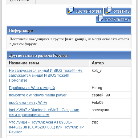
Информация
Посетители, находящиеся в группе
{user_group}
, не могут оставлять ответы
в данном форуме.
Другие темы из раздела Корзина
Название темы
Автор
Не загружается винда! И BIOS тоже!!! - Не
kolt_v
загружается винда! И BIOS тоже!!!
Помогите!
Проблемы с Web-камерой
Hirurg
помогите с windows media player
сергей_99
проблема - нету Wi-Fi
Fofa09
inet->Win7->Bluetooth->Win7 - Создание
shevayura
сети с расшариванием
Что лучше - Ноутбук Acer As 8930G-
trist
844G32Bn (LX.ASZ0X.031) или Ноутбук HP
Pavilion