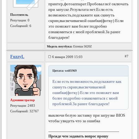
принтер,фотоаппарат.Пробовал всё оключать
при запуске.Результата нет.Если есть
Посетитель
возможность,подскажите как скинуть
Репутация:
0
скрин,высвечиваемой ошибки(фотку) Если
Сообщений: 6
это поможет вам более подробно
ознакомиться с моей проблемой.За ранее
благодарен!
Модель ноутбука:
Extenza 5620Z
FuzzyL
#7
6 января 2009 15:03
Цитата: wolf1969
Если есть возможность,подскажите как
скинуть скрин,высвечиваемой
ошибки(фотку) Если это поможет вам
более подробно ознакомиться с моей
Администратор
проблемой.За ранее благодарен!
Репутация:
2483
Сообщений: 32767
выключи белую заставку при загрузке BIOS
чтобы увидеть что за ошибка
---------------------------------------------------------
Прежде чем задавать вопрос прошу