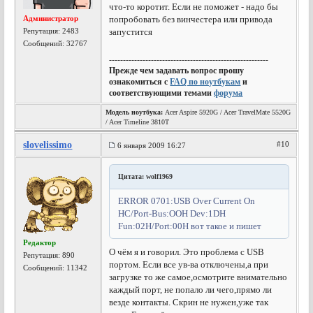
что-то коротит. Если не поможет - надо бы
Администратор
попробовать без винчестера или привода
Репутация:
2483
запустится
Сообщений: 32767
---------------------------------------------------------
Прежде чем задавать вопрос прошу
ознакомиться с
FAQ по ноутбукам
и
соответствующими темами
форума
Модель ноутбука:
Acer Aspire 5920G / Acer TravelMate 5520G
/ Acer Timeline 3810T
slovelissimo
#10
6 января 2009 16:27
Цитата: wolf1969
ERROR 0701:USB Over Current On
HC/Port-Bus:OOH Dev:1DH
Fun:02H/Port:00H вот такое и пишет
Редактор
О чём я и говорил. Это проблема с USB
Репутация:
890
портом. Если все ув-ва отключены,а при
Сообщений: 11342
загрузке то же самое,осмотрите внимательно
каждый порт, не попало ли чего,прямо ли
везде контакты. Скрин не нужен,уже так