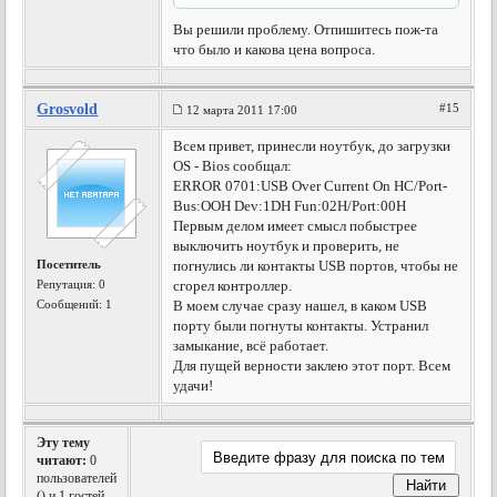
Вы решили проблему. Отпишитесь пож-та
что было и какова цена вопроса.
Grosvold
#15
12 марта 2011 17:00
Всем привет, принесли ноутбук, до загрузки
OS - Bios сообщал:
ERROR 0701:USB Over Current On HC/Port-
Bus:OOH Dev:1DH Fun:02H/Port:00H
Первым делом имеет смысл побыстрее
выключить ноутбук и проверить, не
Посетитель
погнулись ли контакты USB портов, чтобы не
Репутация:
0
сгорел контроллер.
Сообщений: 1
В моем случае сразу нашел, в каком USB
порту были погнуты контакты. Устранил
замыкание, всё работает.
Для пущей верности заклею этот порт. Всем
удачи!
Эту тему
читают:
0
пользователей
(
) и 1 гостей