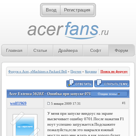
Вход
Регистрация
Главная
Статьи
Драйвера
Софт
Форум
Форум о Acer, eMachines и Packard Bell
»
Прочее
»
Корзина
Поиск по форуму
Acer Extenza 5620Z - Ошибка при запуске 0701
Опции темы
wolf1969
#1
5 января 2009 17:31
У меня при запуске виндоус на экране
высвечивает ошибку 0701.После нажатия F1
ноут успешно загружается.Подскажите
пожалуйста,если это накрылся южный
мост,то чего мне ждать и как дорого будет