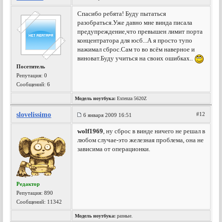
Спасибо ребята! Буду пытаться
разобраться.Уже давно мне винда писала
предупреждение,что превышен лимит порта
концентратора для юсб...А я просто тупо
нажимал сброс.Сам то во всём наверное и
виноват.Буду учиться на своих ошибках..
Посетитель
Репутация:
0
Сообщений: 6
Модель ноутбука:
Extenza 5620Z
slovelissimo
#12
6 января 2009 16:51
wolf1969
, ну сброс в винде ничего не решал в
любом случае-это железная проблема, она не
зависима от операционки.
Редактор
Репутация:
890
Сообщений: 11342
Модель ноутбука:
разные.