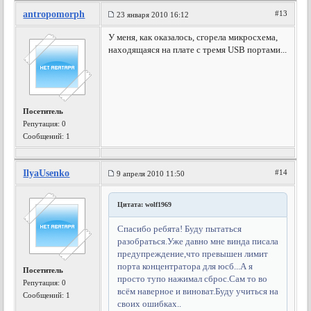
antropomorph
#13
23 января 2010 16:12
У меня, как оказалось, сгорела микросхема,
находящаяся на плате с тремя USB портами...
Посетитель
Репутация:
0
Сообщений: 1
IlyaUsenko
#14
9 апреля 2010 11:50
Цитата: wolf1969
Спасибо ребята! Буду пытаться
разобраться.Уже давно мне винда писала
предупреждение,что превышен лимит
порта концентратора для юсб...А я
Посетитель
просто тупо нажимал сброс.Сам то во
Репутация:
0
всём наверное и виноват.Буду учиться на
Сообщений: 1
своих ошибках..