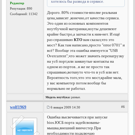
хотелось бы развода в сервисе.
Редактор
Репутация:
890
Дорого. 80% стоимости-вполне реальная
Сообщений: 11342
цена,зависит ,конечно,от качества сервиса.
Это один из основных компонентов
ноутбучной материнки,ноуты дешевеют
крайне быстро,а запчасти к ним-нет. И ещё
раз спрашиваю
КТО
вам сказал,что это
мост? Как там написано,просто "error 0701" и
всё? Вообще эта ошибка именуется "USB
Overcurrent",что может значить перенагрузку
на усб порт,или замкнутые контакты на
одном из портов...я же не просто так
спрашиваю,воткнуто что-то в усб или нет.
Вероятность того,что это мост,крайне мала,
у вас компьютер потом вообще бы
нормально не работал.
Модель ноутбука:
разные.
wolf1969
#6
6 января 2009 14:30
Ошибка высвечивается при запуске
bios.ЮСБ порта задейсвованы-
мышка,внешний винчестер.При
необходимости подключаю