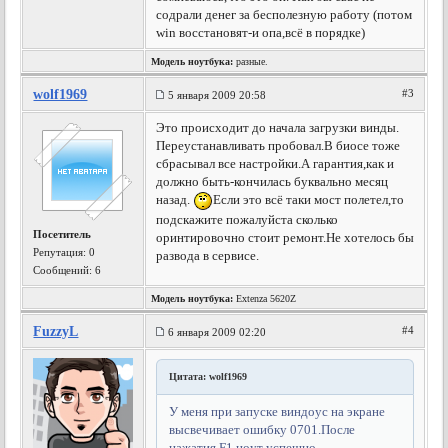
содрали денег за бесполезную работу (потом
win восстановят-и опа,всё в порядке)
Модель ноутбука:
разные.
wolf1969
#3
5 января 2009 20:58
Это происходит до начала загрузки винды.
Переустанавливать пробовал.В биосе тоже
сбрасывал все настройки.А гарантия,как и
должно быть-кончилась буквально месяц
назад.
Если это всё таки мост полетел,то
подскажите пожалуйста сколько
Посетитель
оринтировочно стоит ремонт.Не хотелось бы
Репутация:
0
развода в сервисе.
Сообщений: 6
Модель ноутбука:
Extenza 5620Z
FuzzyL
#4
6 января 2009 02:20
Цитата: wolf1969
У меня при запуске виндоус на экране
высвечивает ошибку 0701.После
нажатия F1 ноут успешно