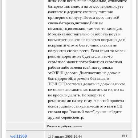
ясно. Если всё внешне нормально, отключите
батарею ,питание, и на отключенном ноуте
нажмите и держите клавишу питания
примерно с минуту. Потом включите всё
снова-батарею,питание.Если не
помогло,то,возможно, там что-то замкнуло.
Можно самостоятельно разобрать ноут и
посмотреть,но это не простая операция,да и
исправить что-то без точных знаний не
получится скорее всего. Если какая-то мелоч-
ремонт дорогим не будет,если что-то
серьёзное-может потребоваться серьёзная
работа либо замена всей материнки,а
этОЧЕНЬ дорого. Диагностика не должна
быть дорогой, а ремонт без вашего
ТОЧНОГО согласия делать не должны,никто
не может заставить вас платить за то,что вы
не просили делать. Поговорите с
ремонтиками на эту тему- т.е. чтоб провели
осмотр,диагностику.
з.ы.-если это вам в СЦ
сказали про "южный мост",лучше найдите
другой сервисцентр.
Модель ноутбука:
разные.
wolf1969
#11
6 января 2009 16:44