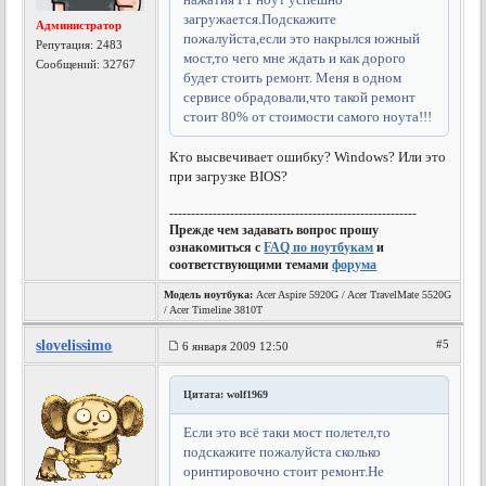
загружается.Подскажите
Администратор
пожалуйста,если это накрылся южный
Репутация:
2483
мост,то чего мне ждать и как дорого
Сообщений: 32767
будет стоить ремонт. Меня в одном
сервисе обрадовали,что такой ремонт
стоит 80% от стоимости самого ноута!!!
Кто высвечивает ошибку? Windows? Или это
при загрузке BIOS?
---------------------------------------------------------
Прежде чем задавать вопрос прошу
ознакомиться с
FAQ по ноутбукам
и
соответствующими темами
форума
Модель ноутбука:
Acer Aspire 5920G / Acer TravelMate 5520G
/ Acer Timeline 3810T
slovelissimo
#5
6 января 2009 12:50
Цитата: wolf1969
Если это всё таки мост полетел,то
подскажите пожалуйста сколько
оринтировочно стоит ремонт.Не