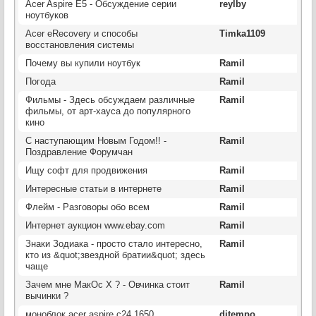
Acer Aspire E5 - Обсуждение серии
reylby
ноутбуков
Acer eRecovery и способы
Timka1109
восстановления системы
Почему вы купили ноутбук
Ramil
Погода
Ramil
Фильмы - Здесь обсуждаем различные
Ramil
фильмы, от арт-хауса до популярного
кино
С наступающим Новым Годом!! -
Ramil
Поздравление Форумчан
Ищу софт для продвижения
Ramil
Интересные статьи в интернете
Ramil
Флейм - Разговоры обо всем
Ramil
Интернет аукцион www.ebay.com
Ramil
Знаки Зодиака - просто стало интересно,
Ramil
кто из &quot;звездной братии&quot; здесь
чаще
Зачем мне МакОс Х ? - Овчинка стоит
Ramil
вычинки ?
моноблок acer aspire c24 1650
djtempo