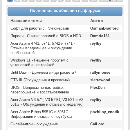
Последние сообщения на форуме
Название темы
Автор
Софт для работы с TV-тюнерами
OsmanBradford
Пароли - Снятие паролей с BIOS и HDD
Domria124
Acer Aspire 4741, 5741, 5742 и 7741 -
reylby
Отзывы владельцев и обсуждение
особенностей
Windows 11 - Решение проблем с
reylby
установкой и настройкой.
Until Dawn - Доживем ли до расвета?
rallymouse
GTA III (Обсуждения и проблемы)
sierrawood
BIOS - Вопросы по настройке,
FlexDen
перепрошивке и восстановлению
Acer Aspire V3-571, V3-571G, V3-531 и V3-
reylby
531G - Обсуждение и отзывы о моделях
Acer Aspire Ethos 5951G и 8951G -
pozhiloy_enotik
Информация и отзывы о ноутбуках
Онлайн-игры - обсуждение
CaiLord