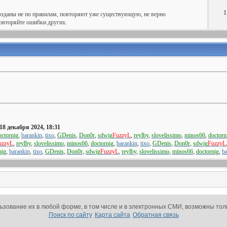
1
 созданы не по правилам, повторяют уже существующую, не верно
повторяйте ошибки других.
18 декабря 2024, 18:31
octornig
,
barankin
,
tixo
,
GDenis
,
Don0r
,
sdwig
FuzzyL
,
reylby
,
slovelissimo
,
minos66
,
doctorn
uzzyL
,
reylby
,
slovelissimo
,
minos66
,
doctornig
,
barankin
,
tixo
,
GDenis
,
Don0r
,
sdwig
FuzzyL
nig
,
barankin
,
tixo
,
GDenis
,
Don0r
,
sdwig
FuzzyL
,
reylby
,
slovelissimo
,
minos66
,
doctornig
,
ba
зование их в любой форме, в том числе и в электронных СМИ, возможны тол
Поиск по сайту
Карта сайта
Обратная связь