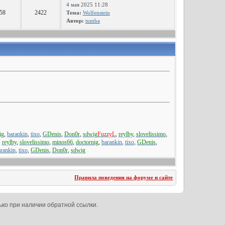
4 мая 2025 11:28
58
2422
Тема:
Wolfenstein
Автор:
tumba
ig
,
barankin
,
tixo
,
GDenis
,
Don0r
,
sdwig
FuzzyL
,
reylby
,
slovelissimo
,
,
reylby
,
slovelissimo
,
minos66
,
doctornig
,
barankin
,
tixo
,
GDenis
,
rankin
,
tixo
,
GDenis
,
Don0r
,
sdwig
Правила поведения на форуме и сайте
ько при наличии обратной ссылки.