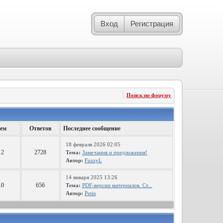
Вход
Регистрация
Поиск по форуму
ем
Ответов
Последнее сообщение
18 февраля 2026 02:05
12
2728
Тема:
Замечания и предложения!
Автор:
FuzzyL
14 января 2025 13:26
10
656
Тема:
PDF-версии материалов. Ст...
Автор:
Petin