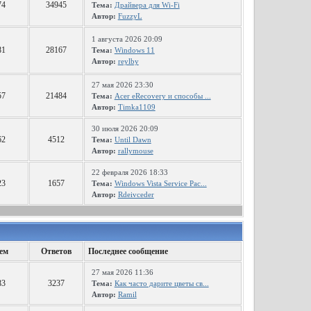
74
34945
Тема:
Драйвера для Wi-Fi
Автор:
FuzzyL
1 августа 2026 20:09
81
28167
Тема:
Windows 11
Автор:
reylby
27 мая 2026 23:30
57
21484
Тема:
Acer eRecovery и способы ...
Автор:
Timka1109
30 июля 2026 20:09
62
4512
Тема:
Until Dawn
Автор:
rallymouse
22 февраля 2026 18:33
23
1657
Тема:
Windows Vista Service Pac...
Автор:
Rdeivceder
ем
Ответов
Последнее сообщение
27 мая 2026 11:36
83
3237
Тема:
Как часто дарите цветы св...
Автор:
Ramil