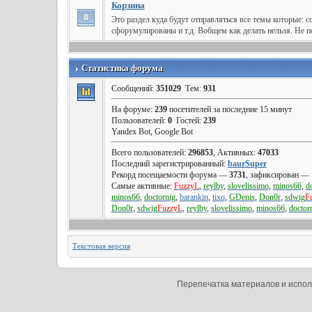
Корзина
Это раздел куда будут отправляться все темы которые:
сфорумулированы и т.д. Вобщем как делать нельзя. Не 
Статистика форума
Сообщений:
351029
Тем:
931
На форуме:
239
посетителей за последние 15 минут
Пользователей:
0
Гостей:
239
Yandex Bot, Google Bot
Всего пользователей:
296853
, Активных:
47033
Последний зарегистрированный:
baurSuper
Рекорд посещаемости форума —
3731
, зафиксирован —
Самые активные:
FuzzyL
,
reylby
,
slovelissimo
,
minos66
,
d
minos66
,
doctornig
,
barankin
,
tixo
,
GDenis
,
Don0r
,
sdwig
F
Don0r
,
sdwig
FuzzyL
,
reylby
,
slovelissimo
,
minos66
,
doctor
Текстовая версия
Перепечатка материалов и исполь