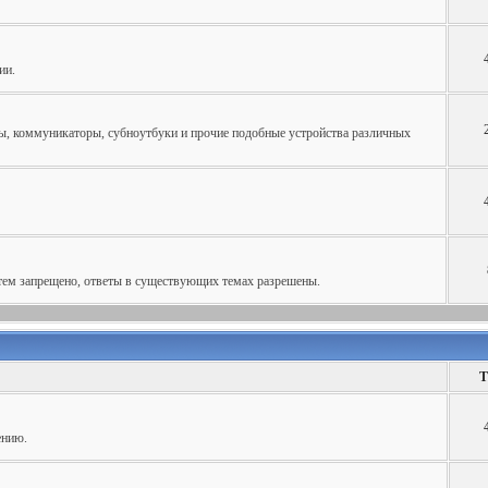
ии.
, коммуникаторы, субноутбуки и прочие подобные устройства различных
тем запрещено, ответы в существующих темах разрешены.
Т
ению.