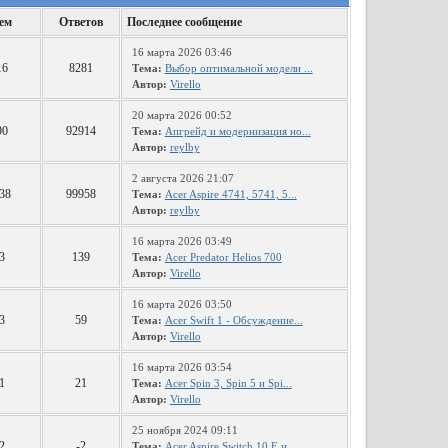
ем
Ответов
Последнее сообщение
16 марта 2026 03:46
16
8281
Тема:
Выбор оптимальной модели ...
Автор:
Virello
20 марта 2026 00:52
90
92914
Тема:
Апгрейд и модернизация но...
Автор:
reylby
2 августа 2026 21:07
38
99958
Тема:
Acer Aspire 4741, 5741, 5...
Автор:
reylby
16 марта 2026 03:49
3
139
Тема:
Acer Predator Helios 700
Автор:
Virello
16 марта 2026 03:50
3
59
Тема:
Acer Swift 1 - Обсуждение...
Автор:
Virello
16 марта 2026 03:54
1
21
Тема:
Acer Spin 3, Spin 5 и Spi...
Автор:
Virello
25 ноября 2024 09:11
2
-2
Тема:
Acer Aspire Switch 10 E и...