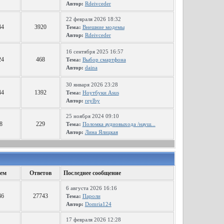
Автор:
Rdeivceder
22 февраля 2026 18:32
44
3920
Тема:
Внешние модемы
Автор:
Rdeivceder
16 сентября 2025 16:57
24
468
Тема:
Выбор смартфона
Автор:
daina
30 января 2026 23:28
44
1392
Тема:
Ноутбуки Asus
Автор:
reylby
25 ноября 2024 09:10
8
229
Тема:
Поломка аудиовыхода /науш...
Автор:
Лина Ялицкая
ем
Ответов
Последнее сообщение
6 августа 2026 16:16
46
27743
Тема:
Пароли
Автор:
Domria124
17 февраля 2026 12:28