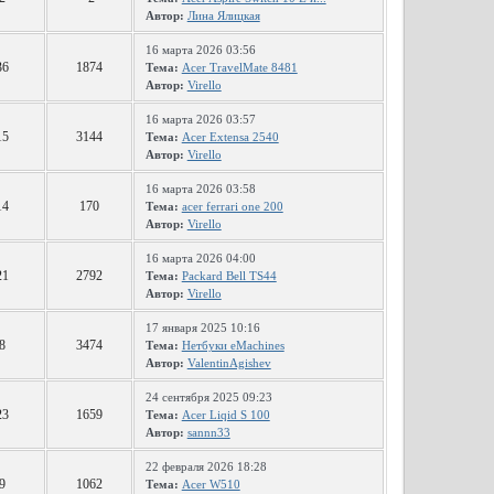
Автор:
Лина Ялицкая
16 марта 2026 03:56
36
1874
Тема:
Acer TravelMate 8481
Автор:
Virello
16 марта 2026 03:57
15
3144
Тема:
Acer Extensa 2540
Автор:
Virello
16 марта 2026 03:58
14
170
Тема:
acer ferrari one 200
Автор:
Virello
16 марта 2026 04:00
21
2792
Тема:
Packard Bell TS44
Автор:
Virello
17 января 2025 10:16
8
3474
Тема:
Нетбуки eMachines
Автор:
ValentinAgishev
24 сентября 2025 09:23
23
1659
Тема:
Acer Liqid S 100
Автор:
sannn33
22 февраля 2026 18:28
9
1062
Тема:
Acer W510