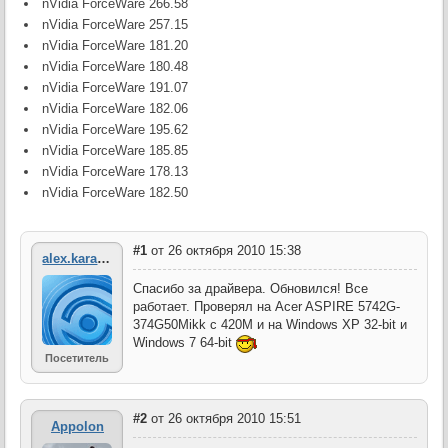
nVidia ForceWare 266.58
nVidia ForceWare 257.15
nVidia ForceWare 181.20
nVidia ForceWare 180.48
nVidia ForceWare 191.07
nVidia ForceWare 182.06
nVidia ForceWare 195.62
nVidia ForceWare 185.85
nVidia ForceWare 178.13
nVidia ForceWare 182.50
#1
от 26 октября 2010 15:38
alex.karavaev
Спасибо за драйвера. Обновился! Все
работает. Проверял на Acer ASPIRE 5742G-
374G50Mikk с 420M и на Windows XP 32-bit и
Windows 7 64-bit
Посетитель
#2
от 26 октября 2010 15:51
Appolon