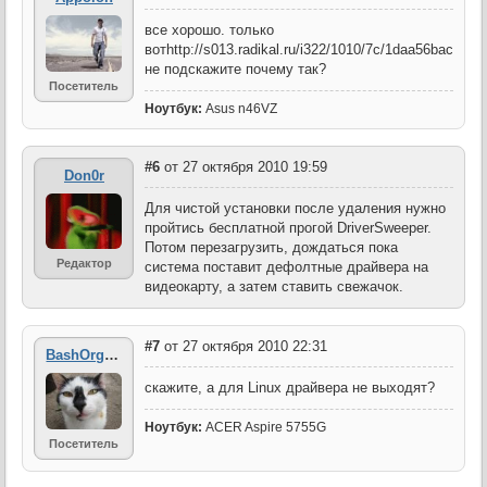
все хорошо. только
вотhttp://s013.radikal.ru/i322/1010/7c/1daa56bac810.
не подскажите почему так?
Посетитель
Ноутбук:
Asus n46VZ
#6
от 27 октября 2010 19:59
Don0r
Для чистой установки после удаления нужно
пройтись бесплатной прогой DriverSweeper.
Потом перезагрузить, дождаться пока
Редактор
система поставит дефолтные драйвера на
видеокарту, а затем ставить свежачок.
#7
от 27 октября 2010 22:31
BashOrgRu
скажите, а для Linux драйвера не выходят?
Ноутбук:
ACER Aspire 5755G
Посетитель