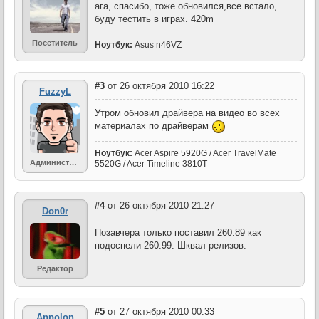
ага, спасибо, тоже обновился,все встало,
буду тестить в играх. 420m
Посетитель
Ноутбук:
Asus n46VZ
#3
от 26 октября 2010 16:22
FuzzyL
Утром обновил драйвера на видео во всех
материалах по драйверам
Ноутбук:
Acer Aspire 5920G / Acer TravelMate
Администратор
5520G / Acer Timeline 3810T
#4
от 26 октября 2010 21:27
Don0r
Позавчера только поставил 260.89 как
подоспели 260.99. Шквал релизов.
Редактор
#5
от 27 октября 2010 00:33
Appolon