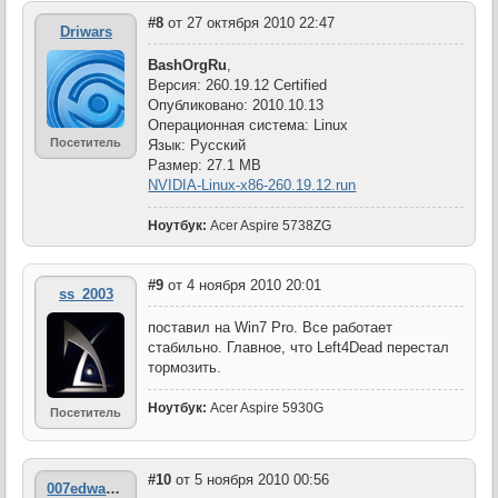
#8
от 27 октября 2010 22:47
Driwars
BashOrgRu
,
Версия: 260.19.12 Certified
Опубликовано: 2010.10.13
Операционная система: Linux
Посетитель
Язык: Русский
Размер: 27.1 MB
NVIDIA-Linux-x86-260.19.12.run
Ноутбук:
Acer Aspire 5738ZG
#9
от 4 ноября 2010 20:01
ss_2003
поставил на Win7 Pro. Все работает
стабильно. Главное, что Left4Dead перестал
тормозить.
Ноутбук:
Acer Aspire 5930G
Посетитель
#10
от 5 ноября 2010 00:56
007edward007