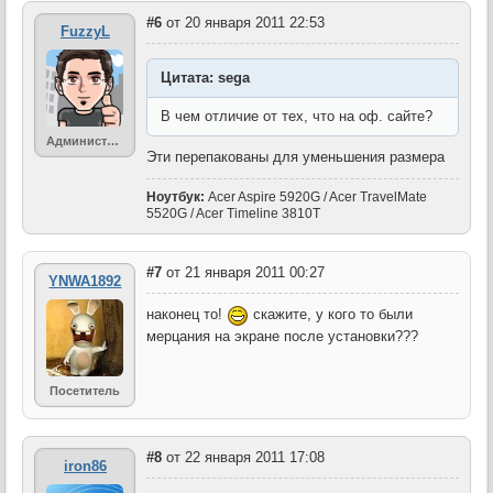
#6
от 20 января 2011 22:53
FuzzyL
Цитата: sega
В чем отличие от тех, что на оф. сайте?
Администратор
Эти перепакованы для уменьшения размера
Ноутбук:
Acer Aspire 5920G / Acer TravelMate
5520G / Acer Timeline 3810T
#7
от 21 января 2011 00:27
YNWA1892
наконец то!
скажите, у кого то были
мерцания на экране после установки???
Посетитель
#8
от 22 января 2011 17:08
iron86