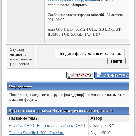
спрашиваем... Закрыто...
Сообщение отредактировал
minos66
- 31 августа
2011 01:07
---------------------------------------------------------
Asus G73-JH, i5-450M 2.4 GHz,4GB DDR3, ATI
HD5870 1 GB, 500 GB, 17.3´ HD+
Эту тему
читают:
0
пользователей
(
) и 1 гостей
Информация
Посетители, находящиеся в группе
{user_group}
, не могут оставлять ответы
в данном форуме.
Другие темы из раздела Ноутбуки других производителей
Название темы
Автор
Ноутбук DEPO - Вопросы о ноутбуках DEPO
afwercacer321
Toshiba Satellite L 300 - Ошибка.
Jaguar2010