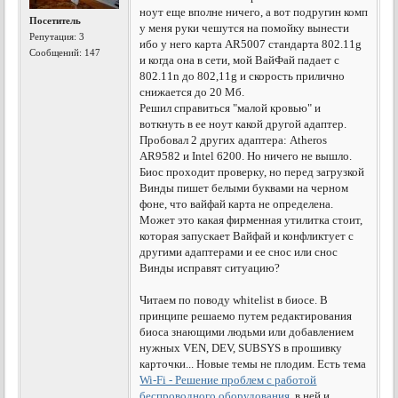
ноут еще вполне ничего, а вот подругин комп
Посетитель
у меня руки чешутся на помойку вынести
Репутация:
3
ибо у него карта AR5007 стандарта 802.11g
Сообщений: 147
и когда она в сети, мой ВайФай падает с
802.11n до 802,11g и скорость прилично
снижается до 20 Мб.
Решил справиться "малой кровью" и
воткнуть в ее ноут какой другой адаптер.
Пробовал 2 других адаптера: Atheros
AR9582 и Intel 6200. Но ничего не вышло.
Биос проходит проверку, но перед загрузкой
Винды пишет белыми буквами на черном
фоне, что вайфай карта не определена.
Может это какая фирменная утилитка стоит,
которая запускает Вайфай и конфликтует с
другими адаптерами и ее снос или снос
Винды исправят ситуацию?
Читаем по поводу whitelist в биосе. В
принципе решаемо путем редактирования
биоса знающими людьми или добавлением
нужных VEN, DEV, SUBSYS в прошивку
карточки... Новые темы не плодим. Есть тема
Wi-Fi - Решение проблем с работой
беспроводного оборудования
, в ней и