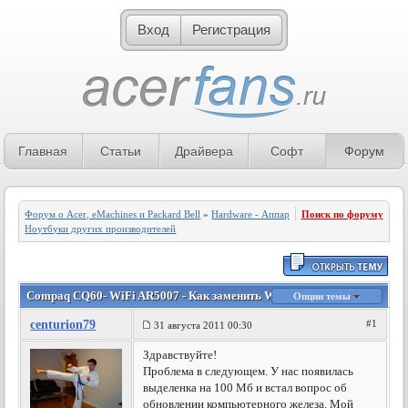
Вход
Регистрация
Главная
Статьи
Драйвера
Софт
Форум
Форум о Acer, eMachines и Packard Bell
»
Hardware - Аппаратное обеспечение
Поиск по форуму
»
Ноутбуки других производителей
Compaq CQ60- WiFi AR5007 - Как заменить WiFi адаптер?
Опции темы
centurion79
#1
31 августа 2011 00:30
Здравствуйте!
Проблема в следующем. У нас появилась
выделенка на 100 Мб и встал вопрос об
обновлении компьютерного железа. Мой