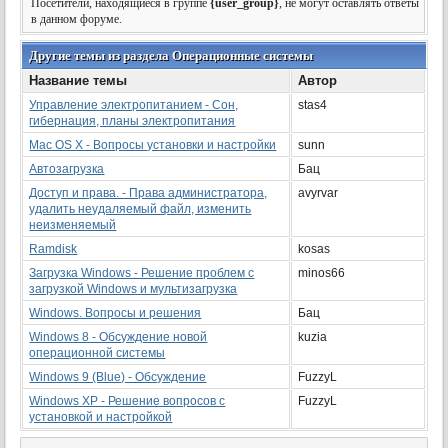
Посетители, находящиеся в группе
{user_group}
, не могут оставлять ответы
в данном форуме.
Другие темы из раздела Операционные системы
Название темы
Автор
Управление электропитанием - Сон,
stas4
гибернация, планы электропитания
Mac OS X - Вопросы установки и настройки
sunn
Автозагрузка
Бац
Доступ и права. - Права администратора,
avyrvar
удалить неудаляемый файл, изменить
неизменяемый
Ramdisk
kosas
Загрузка Windows - Решение проблем с
minos66
загрузкой Windows и мультизагрузка
Windows. Вопросы и решения
Бац
Windows 8 - Обсуждение новой
kuzia
операционной системы
Windows 9 (Blue) - Обсуждение
FuzzyL
Windows ХР - Решение вопросов с
FuzzyL
установкой и настройкой