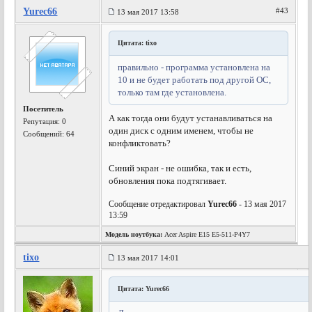
Yurec66
#43
13 мая 2017 13:58
Цитата: tixo
правильно - программа установлена на
10 и не будет работать под другой ОС,
только там где установлена.
Посетитель
А как тогда они будут устанавливаться на
Репутация:
0
один диск с одним именем, чтобы не
Сообщений: 64
конфликтовать?
Синий экран - не ошибка, так и есть,
обновления пока подтягивает.
Сообщение отредактировал
Yurec66
- 13 мая 2017
13:59
Модель ноутбука:
Acer Aspire E15 E5-511-P4Y7
tixo
13 мая 2017 14:01
Цитата: Yurec66