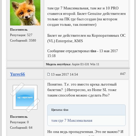
там где 7 Максимальная, там же и 10 PRO
ставится второй. Билет Genuine действителен
только на ПК где был создан (на котором
создан только, так понятнее)
Посетитель
Репутация:
527
Билет не действителен на Корпоративных ОС
Сообщений: 3580
(VL) Enterprise, KMS
Сообщение отредактировал
tixo
- 13 мая 2017
15:18
Модель ноутбука:
Aspire E1-531 Win 11
Yurec66
#47
13 мая 2017 14:54
Понятно. Т.е. это вместо крека льготный
билетик? :) Интересно, из Home SL тоже
таким способом можно сделать Pro?
Цитата: tixo
Посетитель
там где 7 Максимальная
Репутация:
0
Сообщений: 64
Но она ведь пропадченная. Это не важно? И