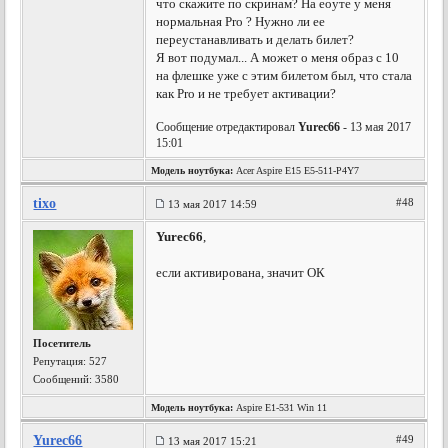
что скажите по скринам? На еоуте у меня
нормальная Pro ? Нужно ли ее
переустанавливать и делать билет?
Я вот подумал... А может о меня образ с 10
на флешке уже с этим билетом был, что стала
как Pro и не требует активации?
Сообщение отредактировал
Yurec66
- 13 мая 2017
15:01
Модель ноутбука:
Acer Aspire E15 E5-511-P4Y7
tixo
#48
13 мая 2017 14:59
Yurec66
,
если активирована, значит ОК
Посетитель
Репутация:
527
Сообщений: 3580
Модель ноутбука:
Aspire E1-531 Win 11
Yurec66
#49
13 мая 2017 15:21