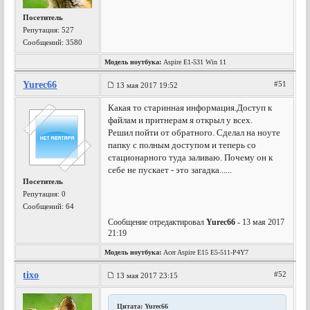
Посетитель
Репутация:
527
Сообщений: 3580
Модель ноутбука:
Aspire E1-531 Win 11
Yurec66
#51
13 мая 2017 19:52
Какая то старинная информация.Доступ к
файлам и притнерам я открыл у всех.
Решил пойти от обратного. Сделал на ноуте
папку с полным доступом и теперь со
стационарного туда заливаю. Почему он к
себе не пускает - это загадка......
Посетитель
Репутация:
0
Сообщений: 64
Сообщение отредактировал
Yurec66
- 13 мая 2017
21:19
Модель ноутбука:
Acer Aspire E15 E5-511-P4Y7
tixo
#52
13 мая 2017 23:15
Цитата: Yurec66