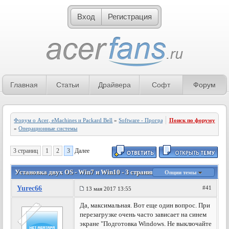
Вход
Регистрация
Главная
Статьи
Драйвера
Софт
Форум
Форум о Acer, eMachines и Packard Bell
»
Software - Программное обеспечение
Поиск по форуму
»
Операционные системы
3 страниц
1
2
3
Далее
Установка двух OS - Win7 и Win10 - 3 страница
Опции темы
Yurec66
#41
13 мая 2017 13:55
Да, максимальная. Вот еще один вопрос. При
перезагрузке очень часто зависает на синем
экране "Подготовка Windows. Не выключайте