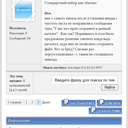
Стандартный набор как обычно.
tixo
,
мне с самого начала после установки винды с
чистого листа не понравились сообщения
Посетитель
типа "У вас нет прав сохранять в данный
Репутация:
0
каталог" . Как так? Порывшись в сети было
Сообщений: 64
предложено решение сменить владельца
каталога, куда мне не позволяло сохранить
файл. Что за бред? Сколько раз
переустанавливал - с таким не сталкивался
никогда.
Модель ноутбука:
Acer Aspire E15 E5-511-P4Y7
Эту тему
читают:
0
пользователей
(
) и 1 гостей
3 страниц
1
2
3
Далее
Информация