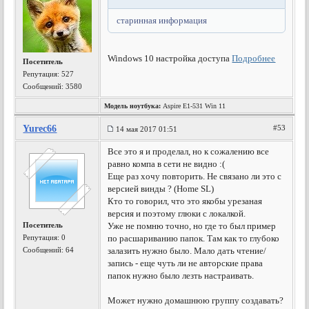
старинная информация
Windows 10 настройка доступа
Подробнее
Посетитель
Репутация:
527
Сообщений: 3580
Модель ноутбука:
Aspire E1-531 Win 11
Yurec66
#53
14 мая 2017 01:51
Все это я и проделал, но к сожалению все
равно компа в сети не видно :(
Еще раз хочу повторить. Не связано ли это с
версией винды ? (Home SL)
Кто то говорил, что это якобы урезаная
версия и поэтому глюки с локалкой.
Посетитель
Уже не помню точно, но где то был пример
Репутация:
0
по расшариванию папок. Там как то глубоко
Сообщений: 64
залазить нужно было. Мало дать чтение/
запись - еще чуть ли не авторские права
папок нужно было лезть настраивать.
Может нужно домашнюю группу создавать?