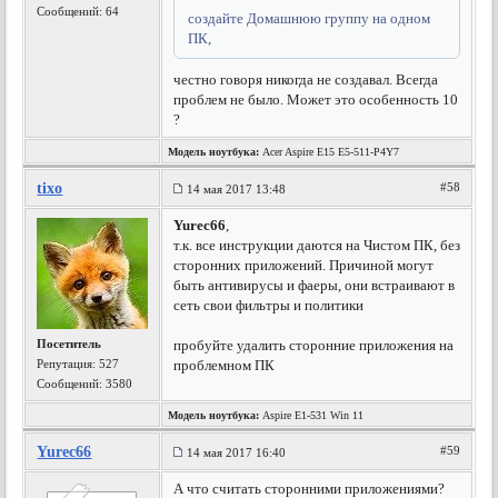
Сообщений: 64
создайте Домашнюю группу на одном
ПК,
честно говоря никогда не создавал. Всегда
проблем не было. Может это особенность 10
?
Модель ноутбука:
Acer Aspire E15 E5-511-P4Y7
tixo
#58
14 мая 2017 13:48
Yurec66
,
т.к. все инструкции даются на Чистом ПК, без
сторонних приложений. Причиной могут
быть антивирусы и фаеры, они встраивают в
сеть свои фильтры и политики
Посетитель
пробуйте удалить сторонние приложения на
Репутация:
527
проблемном ПК
Сообщений: 3580
Модель ноутбука:
Aspire E1-531 Win 11
Yurec66
#59
14 мая 2017 16:40
А что считать сторонними приложениями?