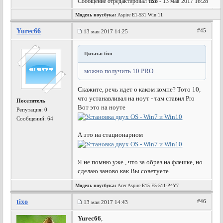
Сообщение отредактировал
tixo
- 13 мая 2017 16:28
Модель ноутбука:
Aspire E1-531 Win 11
Yurec66
#45
13 мая 2017 14:25
Цитата: tixo
можно получить 10 PRO
Скажите, речь идет о каком компе? Тото 10,
что устанавливал на ноут - там ставил Pro
Посетитель
Вот это на ноуте
Репутация:
0
Сообщений: 64
А это на стационарном
Я не помню уже , что за образ на флешке, но
сделаю заново как Вы советуете.
Модель ноутбука:
Acer Aspire E15 E5-511-P4Y7
tixo
#46
13 мая 2017 14:43
Yurec66
,