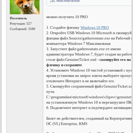
Да, максимальная.
можно получить 10 PRO
Посетитель
Репутация:
527
1. Создайте флешку
Windows 10 PRO
Сообщений: 3580
2. Откройте USB Windows 10 Microsoft и скопируйт
флешки файл Sources/gatherosstate.exe на Рабочий 
компьютера Windows 7 Максимальная
3. Запустите файл gatherosstate.exe от имени
администратора Windows 7, будет создан на рабоч
столе файл GenuineTicket.xml -
скопируйте его на
флешку и сохраните
.
4. Установите Windows 10 чистой установкой с нуля
время установки на запрос ключа выберите пропус
отключите Интернет и не включайте его.
5. Скопируйте сохраненный файл GenuineTicket.xm
пути
C:\programdata\microsoft\windows\clipsvc\genuineti
на установленную Windows 10 и перезагрузите ПК.
6. Подключите интернет и подтвердите активацию.
Билет не действителен, созданный на Корпоратив
ОС (VL) Enterprise, KMS