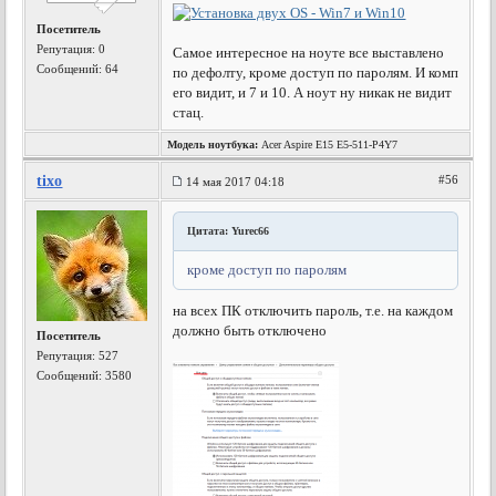
Посетитель
Репутация:
0
Самое интересное на ноуте все выставлено
Сообщений: 64
по дефолту, кроме доступ по паролям. И комп
его видит, и 7 и 10. А ноут ну никак не видит
стац.
Модель ноутбука:
Acer Aspire E15 E5-511-P4Y7
tixo
#56
14 мая 2017 04:18
Цитата: Yurec66
кроме доступ по паролям
на всех ПК отключить пароль, т.е. на каждом
должно быть отключено
Посетитель
Репутация:
527
Сообщений: 3580