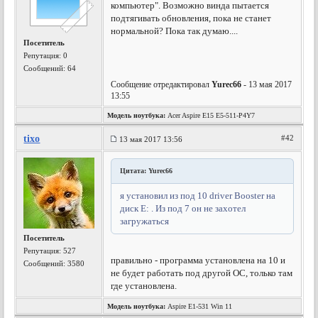
компьютер". Возможно винда пытается
подтягивать обновления, пока не станет
нормальной? Пока так думаю....
Посетитель
Репутация:
0
Сообщений: 64
Сообщение отредактировал
Yurec66
- 13 мая 2017
13:55
Модель ноутбука:
Acer Aspire E15 E5-511-P4Y7
tixo
#42
13 мая 2017 13:56
Цитата: Yurec66
я установил из под 10 driver Booster на
диск E: . Из под 7 он не захотел
загружаться
Посетитель
Репутация:
527
правильно - программа установлена на 10 и
Сообщений: 3580
не будет работать под другой ОС, только там
где установлена.
Модель ноутбука:
Aspire E1-531 Win 11