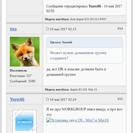
Сообщение отредактировал
Yurec66
- 14 мая 2017
02:03
Модель ноутбука:
Acer Aspire E15 E5-511-P4Y7
tixo
#54
14 мая 2017 02:15
Цитата: Yurec66
Может нужно домашнюю группу
создавать?
да, все ПК в локалке должны быть в
Посетитель
домашней группе
Репутация:
527
Сообщений: 3580
Модель ноутбука:
Aspire E1-531 Win 11
Yurec66
#55
14 мая 2017 02:24
Я не про WORKGROUP имел ввиду, а про вот
эту