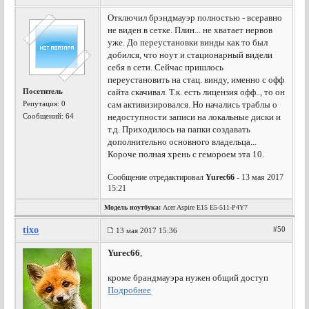
Отключил брэндмауэр полностью - всеравно
не виден в сетке. Плин... не хватает нервов
уже. До переустановки винды как то был
добился, что ноут и стационарный видели
себя в сети. Сейчас пришлось
переустановить на стац. винду, именно с офф
Посетитель
сайта скачивал. Т.к. есть лицензия офф.., то он
Репутация:
0
сам активизировался. Но начались траблы о
Сообщений: 64
недоступности записи на локальные диски и
т.д. Приходилось на папки создавать
дополнительно основного владельца...
Короче полная хрень с гемороем эта 10.
Сообщение отредактировал
Yurec66
- 13 мая 2017
15:21
Модель ноутбука:
Acer Aspire E15 E5-511-P4Y7
tixo
#50
13 мая 2017 15:36
Yurec66
,
кроме брандмауэра нужен общий доступ
Подробнее