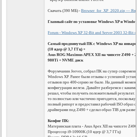
Скачать (390 МБ) -
Browser_for_XP_2020.zip — Ян
Главный сайт по установке Windows XP и Window
Forum - Windows XP 32-Bit and Server 2003 32-Bit 
Самый продвинутый ПК с Windows XP на январь 
(10 ядер @ 3,7 ГГц) +
Asus ROG Maximus APEX XII на чипсете Z490 + 
980Ti + NVME диск
Форумчанин Jeeves, собрал ПК на супер современно
Windows XP. Ранее были отзывы о успешной устано
отзывов про 400-серию не было. На данный момент
конфигурация железа. Давайте разберемся с какими
решал, чтобы получить положительный результат.
то полностью или частично пригодится, поскольк
полный рипорт и предоставил рабочий ISO образ
драйверами под Z490 + сделал образ TIB для разв
Конфиг ПК:
Материнская плата - Asus Apex XII на чипсете Z49
Процессор i9-10900K (10 ядер @ 3,7 ГГц)