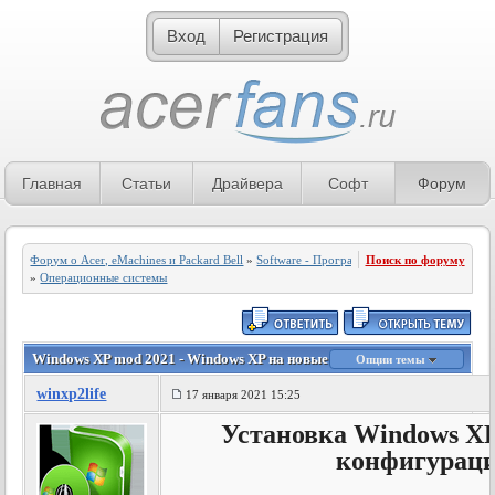
Вход
Регистрация
Главная
Статьи
Драйвера
Софт
Форум
Форум о Acer, eMachines и Packard Bell
»
Software - Программное обеспечение
Поиск по форуму
»
Операционные системы
Windows XP mod 2021 - Windows XP на новые конфигурации ПК
Опции темы
winxp2life
17 января 2021 15:25
Установка Windows XP
конфигурац