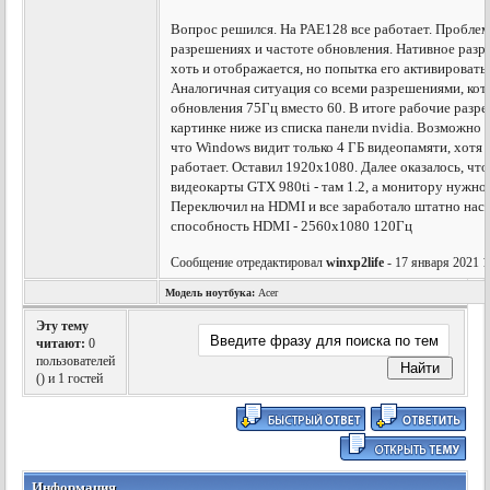
Вопрос решился. На PAE128 все работает. Проблема
разрешениях и частоте обновления. Нативное раз
хоть и отображается, но попытка его активировать
Аналогичная ситуация со всеми разрешениями, ко
обновления 75Гц вместо 60. В итоге рабочие разре
картинке ниже из списка панели nvidia. Возможно т
что Windows видит только 4 ГБ видеопамяти, хотя н
работает. Оставил 1920х1080. Далее оказалось, что
видеокарты GTX 980ti - там 1.2, а монитору нужно 
Переключил на HDMI и все заработало штатно наск
способность HDMI - 2560x1080 120Гц
Сообщение отредактировал
winxp2life
- 17 января 2021 1
Модель ноутбука:
Acer
Эту тему
читают:
0
пользователей
(
) и 1 гостей
Информация