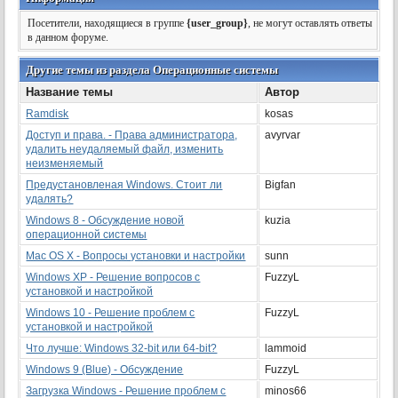
Посетители, находящиеся в группе
{user_group}
, не могут оставлять ответы
в данном форуме.
Другие темы из раздела Операционные системы
Название темы
Автор
Ramdisk
kosas
Доступ и права. - Права администратора,
avyrvar
удалить неудаляемый файл, изменить
неизменяемый
Предустановленая Windows. Стоит ли
Bigfan
удалять?
Windows 8 - Обсуждение новой
kuzia
операционной системы
Mac OS X - Вопросы установки и настройки
sunn
Windows ХР - Решение вопросов с
FuzzyL
установкой и настройкой
Windows 10 - Решение проблем с
FuzzyL
установкой и настройкой
Что лучше: Windows 32-bit или 64-bit?
lammoid
Windows 9 (Blue) - Обсуждение
FuzzyL
Загрузка Windows - Решение проблем с
minos66