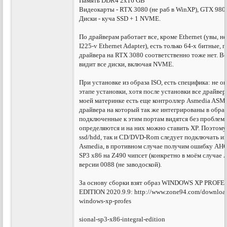
Память DDR4 2x16 GB
Видеокарты - RTX 3080 (не раб в WinXP), GTX 980
Диски - куча SSD + 1 NVME.
По драйверам работает все, кроме Ethernet (увы, не
I225-v Ethernet Adapter), есть только 64-х битные,
драйвера на RTX 3080 соответственно тоже нет. Вс
видит все диски, включая NVME.
При установке из образа ISO, есть специфика: не 
этапе установки, хотя после установки все драйвер
моей материнке есть еще контроллер Asmedia AS
драйвера на который так же интегрированы в образ
подключенные к этим портам видятся без проблем
определяются и на них можно ставить XP. Поэтому 
ssd/hdd, так и CD/DVD-Rom следует подключать и
Asmedia, в противном случае получим ошибку AHC
SP3 x86 на Z490 чипсет (конкретно в моём случае 
версии 0088 (не заводоской).
За основу сборки взят образ WINDOWS XP PROF
EDITION 2020.9.9: http://www.zone94.com/downloads
windows-xp-profes
sional-sp3-x86-integral-edition