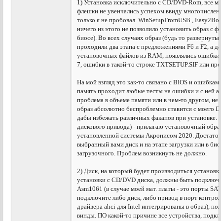
1) Установка исключительно с CD/DVD-Rom, все м
флешки не увенчались успехом ввиду многочислен
только я не пробовал. WinSetupFromUSB , Easy2Boot,
ничего из этого не позволило установить образ с 
биосе). Во всех случаях образ (будь то развернуты
проходили два этапа с предложениями F6 и F2, а д
установочных файлов из RAM, появлялись ошибки (ч
7, ошибки в такой-то строке TXTSETUP.SIF или прос
На мой взгляд это как-то связано с BIOS и ошибкам
память проходит любые тесты на ошибки и с ней а
проблема в объеме памяти или в чем-то другом, не 
образ абсолютно беспроблемно ставится с моего 
дабы избежать различных факапов при установке. В
дискового привода) - прилагаю установочный обра
установленной системы Акронисом 2020. Достаточ
выбранный вами диск и на этапе загрузки или в био
загрузочного. Проблем возникнуть не должно.
2) Диск, на который будет производиться установка
установки с CD/DVD диска, должны быть подключ
Asm1061 (в случае моей мат. платы - это порты SA
подключите либо диск, либо привод в порт контролле
драйвера ahci для Intel интегрированы в образ), п
винды. ПО какой-то причине все устройства, подкл