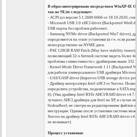
В образ интегрировано посредством WinXP-IE Opti
так же NLite следующее:
- ACPI.sys версии 5.1.2600.6666 от 18.10.2020, с
- Microsoft USB 3.0 xHCI driver (Backported Win8 d
USB порты без проблем работают.
- Samsung NVMe driver (Backported Win7 driver), 
определяются на этапе установки (в т.ч. если разм
непосредственно на NVME диск.
- PAE 128GB RAM Patch (May have stability issues)
позволяющий 32-х битной системе видеть более 4
проблемы совместимости c драйверами выше 332 ве
- Kernel-Mode Driver Framework 1.11 (Backported W
для работы универсального USB драйвера Microsof
- UAS/UASP driver (Improves USB storage device per
- Драйвер контроллера Intel xHCI от Stavros. Позв
определить устройства, подключенные к SATA порта
6). (Увы драйвер Intel RSTe AHCI/RAID driver v4.7
лучшего AHCI драйвера для Intel на XP, в случае 
0xdeadbeef, не смотря на редактирование файлов обра
инструкции. Однако после установки системы можн
Stavros на драйвер Intel RSTe AHCI/RAID driver v4
не возникает)
Процесс установки: