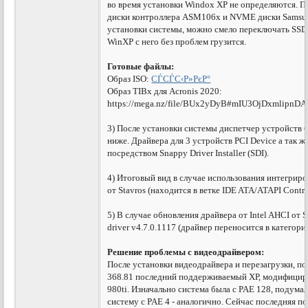
во время установки Windox XP не определяются. П
диски контроллера ASM106x и NVME диски Samsun
установки системы, можно смело переключать SSD д
WinXP с него без проблем грузится.
Готовые файлы:
Образ ISO:
СЃСЃС‹Р»РєР°
Образ TIBx для Acronis 2020:
https://mega.nz/file/BUx2yDyB#mIU3OjDxmlip
3) После установки системы диспетчер устройств б
ниже. Драйвера для 3 устройств PCI Device а так 
посредством Snappy Driver Installer (SDI).
4) Итоговый вид в случае использования интегриро
от Stavros (находится в ветке IDE ATA/ATAPI Control
5) В случае обновления драйвера от Intel AHCI от 
driver v4.7.0.1117 (драйвер переносится в категори
Решение проблемы с видеодрайвером:
После установки видеодрайвера и перезагрузки, п
368.81 последний поддерживаемый ХР, модифициро
980ti. Изначально система была с PAE 128, подумал
систему с PAE 4 - аналогично. Сейчас последняя п