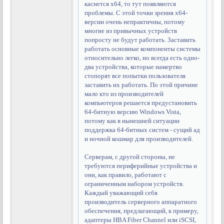
каснется x64, то тут появляются
проблемы. С этой точки зрения x64-
версии очень непрактичны, потому
многие из привычных устройств
попросту не будут работать. Заставить
работать основные компоненты системы
относительно легко, но всегда есть одно-
два устройства, которые намертво
стопорят все попытки пользователя
заставить их работать. По этой причине
мало кто из производителей
компьютеров решается предустановить
64-битную версию Windows Vista,
потому как в нынешней ситуации
поддержка 64-битных систем - сущий ад
и ночной кошмар для производителей.
Серверам, с другой стороны, не
требуются периферийные устройства и
они, как правило, работают с
ограниченным набором устройств.
Каждый уважающий себя
производитель серверного аппаратного
обеспечения, предлагающий, к примеру,
адаптеры HBA Fiber Channel или iSCSI,