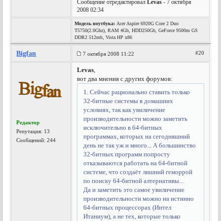
Сообщение отредактировал
Levas
- 7 октября
2008 02:34
Модель ноутбука:
Acer Aspire 6920G Core 2 Duo
T5750(2.0Ghz), RAM 4Gb, HDD250Gb, GeForce 9500m GS
DDR2 512mb, Vista HP x86
Bigfan
#20
7 октября 2008 11:22
Levas
,
вот два мнения с других форумов:
1. Сейчас рационально ставить только
32-битные системы в домашних
условиях, так как увиличение
производительности можно заметить
Редактор
исключительно в 64-битных
Репутация:
13
программах, которых на сегодняшний
Сообщений: 244
день не так уж и много... А большинство
32-битных программ попросту
отказываются работать на 64-битной
системе, что создаёт лишний геморрой
по поиску 64-битной алтернативы...
Да и заметить это самое увиличение
производительности можно на истинно
64-битных процессорах (Интел
Итаниум), а не тех, которые только