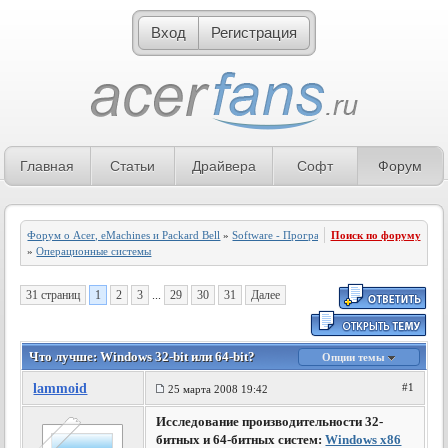
Вход
Регистрация
Главная
Статьи
Драйвера
Софт
Форум
Форум о Acer, eMachines и Packard Bell
»
Software - Программное обеспечение
Поиск по форуму
»
Операционные системы
31 страниц
1
2
3
...
29
30
31
Далее
Что лучше: Windows 32-bit или 64-bit?
Опции темы
lammoid
#1
25 марта 2008 19:42
Исследование производительности 32-
битных и 64-битных систем:
Windows x86