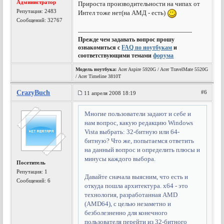
Администратор
Прироста производительности на чипах от
Репутация:
2483
Интел тоже нет(на АМД - есть)
Сообщений: 32767
---------------------------------------------------------
Прежде чем задавать вопрос прошу
ознакомиться с
FAQ по ноутбукам
и
соответствующими темами
форума
Модель ноутбука:
Acer Aspire 5920G / Acer TravelMate 5520G
/ Acer Timeline 3810T
CrazyBuch
#6
11 апреля 2008 18:19
Многие пользователи задают и себе и
нам вопрос, какую редакцию Windows
Vista выбрать: 32-битную или 64-
битную? Что же, попытаемся ответить
на данный вопрос и определить плюсы и
минусы каждого выбора.
Посетитель
Репутация:
1
Давайте сначала выясним, что есть и
Сообщений: 6
откуда пошла архитектура. x64 - это
технология, разработанная AMD
(AMD64), с целью незаметно и
безболезненно для конечного
пользователя перейти из 32-битного