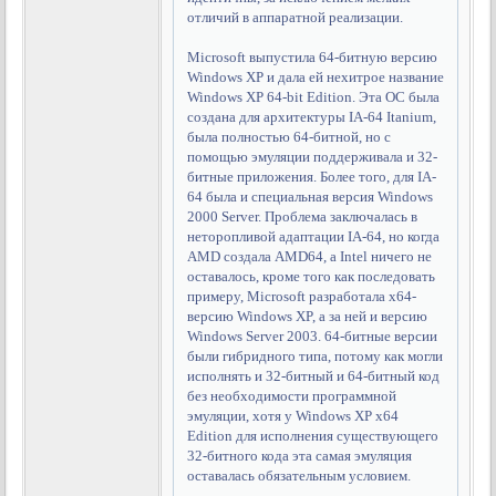
отличий в аппаратной реализации.
Microsoft выпустила 64-битную версию
Windows XP и дала ей нехитрое название
Windows XP 64-bit Edition. Эта ОС была
создана для архитектуры IA-64 Itanium,
была полностью 64-битной, но с
помощью эмуляции поддерживала и 32-
битные приложения. Более того, для IA-
64 была и специальная версия Windows
2000 Server. Проблема заключалась в
неторопливой адаптации IA-64, но когда
AMD создала AMD64, а Intel ничего не
оставалось, кроме того как последовать
примеру, Microsoft разработала x64-
версию Windows XP, а за ней и версию
Windows Server 2003. 64-битные версии
были гибридного типа, потому как могли
исполнять и 32-битный и 64-битный код
без необходимости программной
эмуляции, хотя у Windows XP x64
Edition для исполнения существующего
32-битного кода эта самая эмуляция
оставалась обязательным условием.