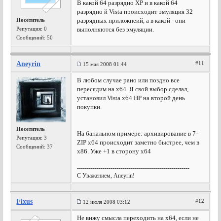
В какой 64 разрядно XP и в какой 64
разрядно й Vista происходит эмуляция 32
Посетитель
разрядных приложнеий, а в какой - они
Репутация:
0
выполняются без эмуляции.
Сообщений: 50
Aneyrin
#11
15 мая 2008 01:44
В любом случае рано или поздно все
пересядим на х64. Я свой выбор сделал,
установил Vista x64 HP на второй день
покупки.
Посетитель
На банальном примере: архивирование в 7-
Репутация:
3
ZIP x64 происходит заметно быстрее, чем в
Сообщений: 37
х86. Уже +1 в сторону х64
---------------------------------------------------------
С Уважением, Aneyrin!
Fixus
#12
12 июля 2008 03:12
Не вижу смысла переходить на х64, если не