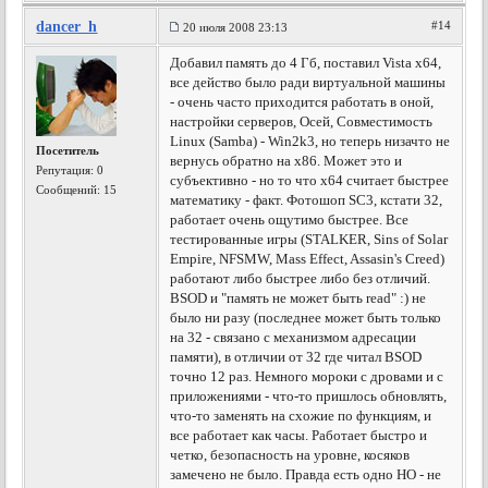
dancer_h
#14
20 июля 2008 23:13
Добавил память до 4 Гб, поставил Vista x64,
все действо было ради виртуальной машины
- очень часто приходится работать в оной,
настройки серверов, Осей, Совместимость
Linux (Samba) - Win2k3, но теперь низачто не
Посетитель
вернусь обратно на x86. Может это и
Репутация:
0
субъективно - но то что х64 считает быстрее
Сообщений: 15
математику - факт. Фотошоп SC3, кстати 32,
работает очень ощутимо быстрее. Все
тестированные игры (STALKER, Sins of Solar
Empire, NFSMW, Mass Effect, Assasin's Creed)
работают либо быстрее либо без отличий.
BSOD и "память не может быть read" :) не
было ни разу (последнее может быть только
на 32 - связано с механизмом адресации
памяти), в отличии от 32 где читал BSOD
точно 12 раз. Немного мороки с дровами и с
приложениями - что-то пришлось обновлять,
что-то заменять на схожие по функциям, и
все работает как часы. Работает быстро и
четко, безопасность на уровне, косяков
замечено не было. Правда есть одно НО - не