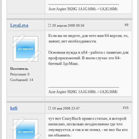
---------------------------------------------------------
Acer Aspire 5920G 1A1G16Mi ->1A2G16Mi
LevaLeva
#9
29 апреля 2008 00:56
Если вы не видете, для чего вам 64 версия, то,
значит, нет необходимости.
Основная нужда в х64 - работа с памятью для
проф.приложений. В моем случае это 64-
битный 3дсМакс.
Посетитель
Репутация:
0
Сообщений: 14
---------------------------------------------------------
Acer Aspire 5920G 1A1G16Mi ->1A2G16Mi
kefi
#10
10 мая 2008 23:47
тут вот CrazyBuch привел статью, в которой
написано, несколько неоднозначно где что
эмулируется, я так и не понял, - не мог бы кто
ни объянить :