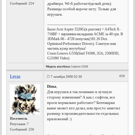
драйвера. Wi-fi работает(целый день).
Сообщений: 224
Разницы особой короче нету. Только для
игрушек.
---------------------------------------------------------
Было:Acer Aspire 5520G(в разгоне) + A4Tech X-
718BF + наушники-вкладыши ACME за 40 грн. В
3DMark 06 - 4728 попугаев(181.20 Dox
Optimised:Performance Drivers). Советую вам
чистить кулер ноутубука!
Стало:Lenovo G550(Intel T4300, 2Gb, 250HDD,
G210M Video)
Модель ноутбука:
Lenovo G550
Levas
#19
7 октября 2008 02:30
Dima
,
Для игрушек я так понимаю в лучшую
сторону изменения? А как с софтом, все
проги нормально работают? Бенчмарки
какие может кто делал, или просто заметил
разницу в производительности отдельных
Посетитель
приложений :)
Репутация:
7
Сообщений: 256