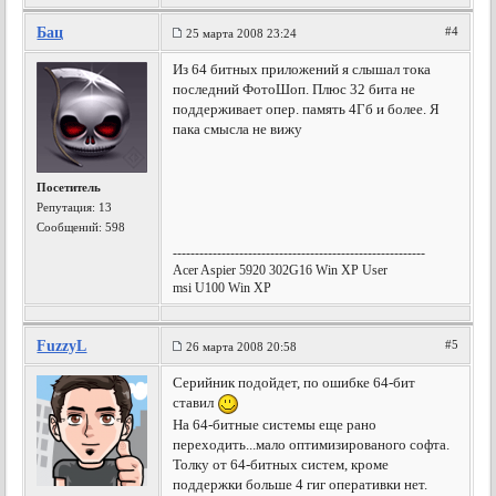
Бац
#4
25 марта 2008 23:24
Из 64 битных приложений я слышал тока
последний ФотоШоп. Плюс 32 бита не
поддерживает опер. память 4Гб и более. Я
пака смысла не вижу
Посетитель
Репутация:
13
Сообщений: 598
---------------------------------------------------------
Acer Aspier 5920 302G16 Win XP User
msi U100 Win XP
FuzzyL
#5
26 марта 2008 20:58
Серийник подойдет, по ошибке 64-бит
ставил
На 64-битные системы еще рано
переходить...мало оптимизированого софта.
Толку от 64-битных систем, кроме
поддержки больше 4 гиг оперативки нет.