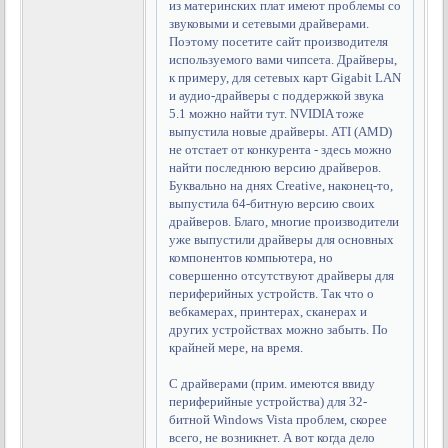
из материнских плат имеют проблемы со
звуковыми и сетевыми драйверами.
Поэтому посетите сайт производителя
используемого вами чипсета. Драйверы,
к примеру, для сетевых карт Gigabit LAN
и аудио-драйверы с поддержкой звука
5.1 можно найти тут. NVIDIA тоже
выпустила новые драйверы. ATI (AMD)
не отстает от конкурента - здесь можно
найти последнюю версию драйверов.
Буквально на днях Creative, наконец-то,
выпустила 64-битную версию своих
драйверов. Благо, многие производители
уже выпустили драйверы для основных
компонентов компьютера, но
совершенно отсутствуют драйверы для
периферийных устройств. Так что о
вебкамерах, принтерах, сканерах и
других устройствах можно забыть. По
крайней мере, на время.
С драйверами (прим. имеются ввиду
периферийные устройства) для 32-
битной Windows Vista проблем, скорее
всего, не возникнет. А вот когда дело