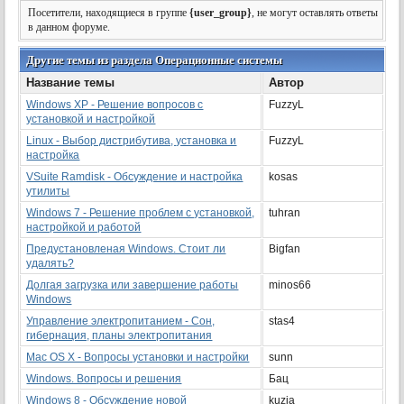
Посетители, находящиеся в группе
{user_group}
, не могут оставлять ответы
в данном форуме.
Другие темы из раздела Операционные системы
Название темы
Автор
Windows ХР - Решение вопросов с
FuzzyL
установкой и настройкой
Linux - Выбор дистрибутива, установка и
FuzzyL
настройка
VSuite Ramdisk - Обсуждение и настройка
kosas
утилиты
Windows 7 - Решение проблем с установкой,
tuhran
настройкой и работой
Предустановленая Windows. Стоит ли
Bigfan
удалять?
Долгая загрузка или завершение работы
minos66
Windows
Управление электропитанием - Сон,
stas4
гибернация, планы электропитания
Mac OS X - Вопросы установки и настройки
sunn
Windows. Вопросы и решения
Бац
Windows 8 - Обсуждение новой
kuzia