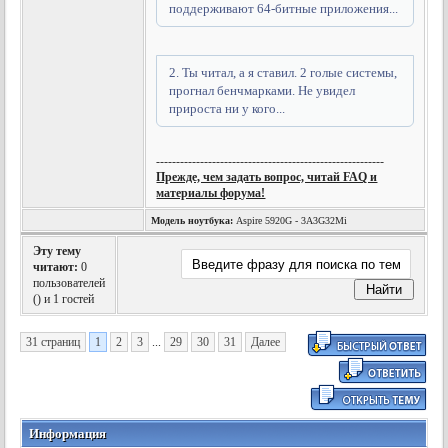
поддерживают 64-битные приложения...
2. Ты читал, а я ставил. 2 голые системы,
прогнал бенчмарками. Не увидел
прироста ни у кого...
---------------------------------------------------------
Прежде, чем задать вопрос, читай FAQ и
материалы форума!
Модель ноутбука:
Aspire 5920G - 3A3G32Mi
Эту тему
читают:
0
пользователей
(
) и 1 гостей
31 страниц
1
2
3
...
29
30
31
Далее
Информация