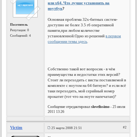
или x64. Что лучше установить на
ноутбук
?
Основная проблема 32х-битных систем-
Посетитель
доступно не более 3.5 гб оперативной
Репутация:
0
памяти,при любом количестве
Сообщений: 4
установленной.Одно из решений
в первом
сообщении темы здесь
.
Собственно такой вот вопросик - в чём
приимущества и недостатки этих версий?
Стоит ли переходить с висты поставляемой в
комплекте с ноутом на 64 битную? и если всё
таки переходить, мой серийный номер
прокатит (тот что на ноуте напечатан)?
Сообщение отредактировал
slovelissimo
- 25 июля
2011 13:26
Victim
#2
25 марта 2008 21:51