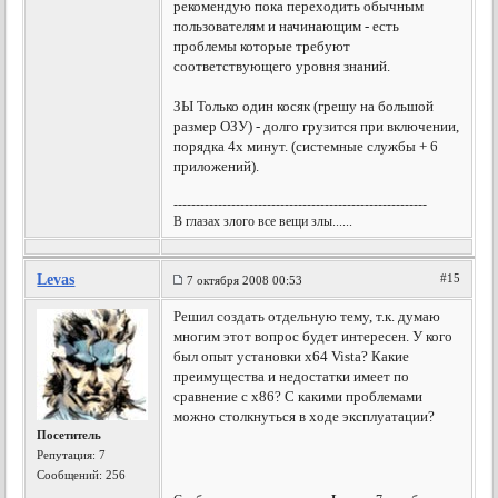
рекомендую пока переходить обычным
пользователям и начинающим - есть
проблемы которые требуют
соответствующего уровня знаний.
ЗЫ Только один косяк (грешу на большой
размер ОЗУ) - долго грузится при включении,
порядка 4х минут. (системные службы + 6
приложений).
---------------------------------------------------------
В глазах злого все вещи злы......
Levas
#15
7 октября 2008 00:53
Решил создать отдельную тему, т.к. думаю
многим этот вопрос будет интересен. У кого
был опыт установки x64 Vista? Какие
преимущества и недостатки имеет по
сравнение с х86? С какими проблемами
можно столкнуться в ходе эксплуатации?
Посетитель
Репутация:
7
Сообщений: 256