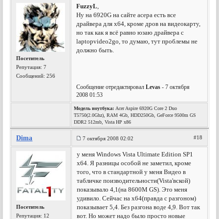
FuzzyL
,
Ну на 6920G на сайте асера есть все
драйвера для х64, кроме дров на видеокарту,
но так как я всё равно юзаю драйвера с
laptopvideo2go, то думаю, тут проблемы не
должно быть.
Посетитель
Репутация:
7
Сообщений: 256
Сообщение отредактировал
Levas
- 7 октября
2008 01:53
Модель ноутбука:
Acer Aspire 6920G Core 2 Duo
T5750(2.0Ghz), RAM 4Gb, HDD250Gb, GeForce 9500m GS
DDR2 512mb, Vista HP x86
Dima
#18
7 октября 2008 02:02
у меня Windows Vista Ultimate Edition SP1
x64. Я разницы особой не заметил, кроме
того, что в стандартной у меня Видео в
табличке поизводительности(Vista'вской)
показывало 4,1(на 8600M GS). Это меня
удивило. Сейчас на x64(правда с разгоном)
показывает 5,4. Без разгона воде 4,9. Вот так
Посетитель
вот. Но может надо было просто новые
Репутация:
12