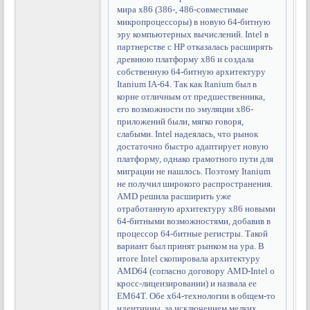
мира x86 (386-, 486-совместимые
микропроцессоры) в новую 64-битную
эру компьютерных вычислений. Intel в
партнерстве с HP отказалась расширять
древнюю платформу x86 и создала
собственную 64-битную архитектуру
Itanium IA-64. Так как Itanium был в
корне отличным от предшественника,
его возможности по эмуляции x86-
приложений были, мягко говоря,
слабыми. Intel надеялась, что рынок
достаточно быстро адаптирует новую
платформу, однако грамотного пути для
миграции не нашлось. Поэтому Itanium
не получил широкого распространения.
AMD решила расширить уже
отработанную архитектуру x86 новыми
64-битными возможностями, добавив в
процессор 64-битные регистры. Такой
вариант был принят рынком на ура. В
итоге Intel скопировала архитектуру
AMD64 (согласно договору AMD-Intel о
кросс-лицензировании) и назвала ее
EM64T. Обе x64-технологии в общем-то
идентичны, за исключением мелких