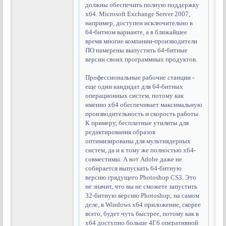
должны обеспечить полную поддержку
x64. Microsoft Exchange Server 2007,
например, доступен исключительно в
64-битном варианте, а в ближайшее
время многие компании-производители
ПО намерены выпустить 64-битные
версии своих программных продуктов.
Профессиональные рабочие станции -
еще один кандидат для 64-битных
операционных систем, потому как
именно x64 обеспечивает максимальную
производительность и скорость работы.
К примеру, бесплатные утилиты для
редактирования образов
оптимизированы для мультиядерных
систем, да и к тому же полностью x64-
совместимы. А вот Adobe даже не
собирается выпускать 64-битную
версию грядущего Photoshop CS3. Это
не значит, что вы не сможете запустить
32-битную версию Photoshop; на самом
деле, в Windows x64 приложение, скорее
всего, будет чуть быстрее, потому как в
x64 доступно больше 4Гб оперативной