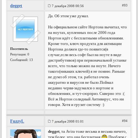
degget
#93
7 декабря 2008 00:56
Да. Об этом уже думал.
На официальном сайте Нортона вычитал, что
на ноутах, купленных после 2006 года
Нортон идёт с бесплатными обновлениями.
Кроме того, ключ продукта для активации
Посетитель
Нортона должен где-то появится(в
Репутация:
0
случае,если весь софт был на ноуте в виде
Сообщений: 13
дистрибутивов) при первоначальной устанке
всего, что только можно на ноуте. Ничего
такого(никаких ключей) я не помню. Раньше
не думл об этом, т.к. работал очень
аккуратно и вирусов не было.Поймал
недавно червя-задумался о нортоне и
обновлениях, и тут-сюрприз. Скверно это :(
Всё ж Нортон солидный Антивирус, что ни
говори. Хотя и грузит систему :)
FuzzyL
#94
7 декабря 2008 01:01
degget
, та Avira тоже весьма и весьма ничего,
тем более, что она бесплатная
Проблем с