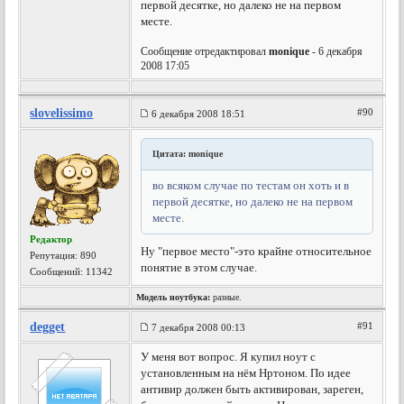
первой десятке, но далеко не на первом
месте.
Сообщение отредактировал
monique
- 6 декабря
2008 17:05
slovelissimo
#90
6 декабря 2008 18:51
Цитата: monique
во всяком случае по тестам он хоть и в
первой десятке, но далеко не на первом
месте.
Редактор
Ну "первое место"-это крайне относительное
Репутация:
890
понятие в этом случае.
Сообщений: 11342
Модель ноутбука:
разные.
degget
#91
7 декабря 2008 00:13
У меня вот вопрос. Я купил ноут с
установленным на нём Нртоном. По идее
антивир должен быть активирован, зареген,