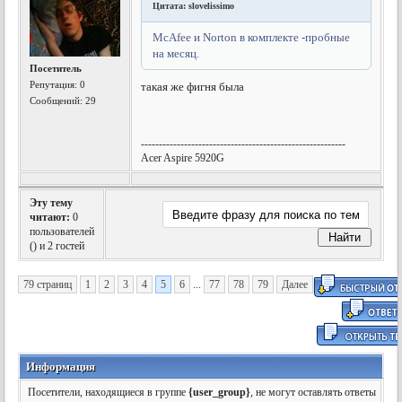
Цитата: slovelissimo
McAfee и Norton в комплекте -пробные
на месяц.
Посетитель
Репутация:
0
такая же фигня была
Сообщений: 29
---------------------------------------------------------
Acer Aspire 5920G
Эту тему
читают:
0
пользователей
(
) и 2 гостей
79 страниц
1
2
3
4
5
6
...
77
78
79
Далее
Информация
Посетители, находящиеся в группе
{user_group}
, не могут оставлять ответы