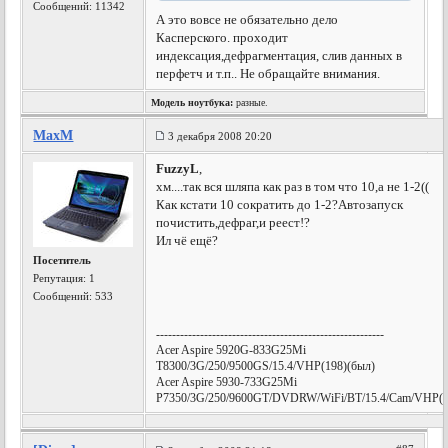
Сообщений: 11342
А это вовсе не обязательно дело
Касперского. проходит
индексация,дефрагментация, слив данных в
перфетч и т.п.. Не обращайте внимания.
Модель ноутбука:
разные.
MaxM
3 декабря 2008 20:20
FuzzyL
,
хм....так вся шляпа как раз в том что 10,а не 1-2((
Как кстати 10 сократить до 1-2?Автозапуск
почистить,дефраг,и реест!?
Ил чё ещё?
Посетитель
Репутация:
1
Сообщений: 533
---------------------------------------------------------
Acer Aspire 5920G-833G25Mi
T8300/3G/250/9500GS/15.4/VHP(198)(был)
Acer Aspire 5930-733G25Mi
P7350/3G/250/9600GT/DVDRW/WiFi/BT/15.4/Cam/VHP(е