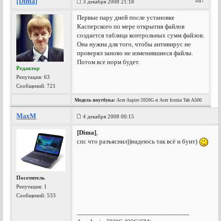
[Dima]
#87
3 декабря 2008 21:18
Первые пару дней после установке
Касперского по мере открытия файлов
создается таблица контрольных сумм файлов.
Она нужна для того, чтобы антивирус не
проверял заново не изменившиеся файлы.
Потом все норм будет.
Редактор
Репутация:
63
Сообщений: 721
Модель ноутбука:
Acer Aspire 5920G и Acer Iconia Tab A500
MaxM
4 декабря 2008 00:15
[Dima]
,
спс что разъяснил))надеюсь так всё и буит)
Посетитель
Репутация:
1
Сообщений: 533
---------------------------------------------------------