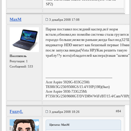
SP2)
MaxM
3 декабря 2008 17:08
Парни поставил последний каспер,всё норм
встало,обновил,но помойм система стала грузится
гораздо больше,нежели раньше,когда был нод32!Щ
индикатор HDD мигает как бешеный первые 10мин
после запуска винды(Vista HP)!Как решить такую
траблу!?у всех(обладателей каспера)такая "шляпа"
Посетитель
Репутация:
1
Сообщений: 533
---------------------------------------------------------
Acer Aspire 5920G-833G25Mi
T8300/3G/250/9500GS/15.4/VHP(198)(был)
Acer Aspire 5930-733G25Mi
P7350/3G/250/9600GT/DVDRW/WiFi/BT/15.4/Cam/VHP(е
FuzzyL
#84
3 декабря 2008 18:26
Цитата: MaxM