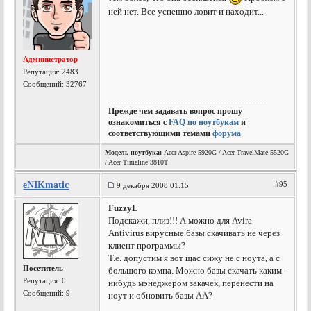
ней нет. Все успешно ловит и находит...
Администратор
Репутация:
2483
Сообщений: 32767
---------------------------------------------------------
Прежде чем задавать вопрос прошу
ознакомиться с
FAQ по ноутбукам
и
соответствующими темами
форума
Модель ноутбука:
Acer Aspire 5920G / Acer TravelMate 5520G
/ Acer Timeline 3810T
eNIKmatic
#95
9 декабря 2008 01:15
FuzzyL
Подскажи, плиз!!! А можно для Avira
Antivirus вирусные базы скачивать не через
клиент программы?
Т.е. допустим я вот щас сижу не с ноута, а с
Посетитель
большого компа. Можно базы скачать каким-
Репутация:
0
нибудь мэнеджером закачек, перенести на
Сообщений: 9
ноут и обновить базы AA?