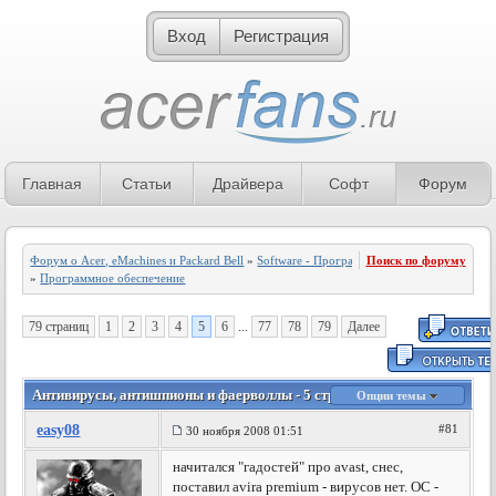
Вход
Регистрация
Главная
Статьи
Драйвера
Софт
Форум
Форум о Acer, eMachines и Packard Bell
»
Software - Программное обеспечение
Поиск по форуму
»
Программное обеспечение
79 страниц
1
2
3
4
5
6
...
77
78
79
Далее
Антивирусы, антишпионы и фаерволлы - 5 страница
Опции темы
easy08
#81
30 ноября 2008 01:51
начитался "гадостей" про avast, снес,
поставил avira premium - вирусов нет. ОС -