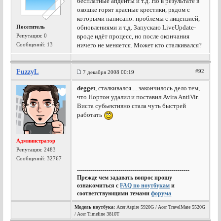
бесплатные апдейты и т.д. Но в результате в
окошке горят красные крестики, рядом с
которыми написано: проблемы с лицензией,
Посетитель
обновлениями и т.д. Запускаю LiveUpdate-
Репутация:
0
вроде идёт процесс, но после окончания
Сообщений: 13
ничего не меняется. Может кто сталкивался?
FuzzyL
#92
7 декабря 2008 00:19
degget
, сталкивался.....закончилось дело тем,
что Нортон удалил и поставил Avira AntiVir.
Виста субьективно стала чуть быстрей
работать
Администратор
Репутация:
2483
Сообщений: 32767
---------------------------------------------------------
Прежде чем задавать вопрос прошу
ознакомиться с
FAQ по ноутбукам
и
соответствующими темами
форума
Модель ноутбука:
Acer Aspire 5920G / Acer TravelMate 5520G
/ Acer Timeline 3810T