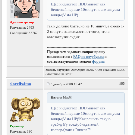
Щас индикатор HDD мигает как
бешеный первые 10минут после запуска
винды(Vista HP)
Администратор
так и должно быть, но не 10 минут, а около 1-
Репутация:
2483
2 минут в зависимости от того, что в
Сообщений: 32767
автозагрузке сидит...
---------------------------------------------------------
Прежде чем задавать вопрос прошу
ознакомиться с
FAQ по ноутбукам
и
соответствующими темами
форума
Модель ноутбука:
Acer Aspire 5920G / Acer TravelMate 5520G
/ Acer Timeline 3810T
slovelissimo
#85
3 декабря 2008 19:42
Цитата: MaxM
Щас индикатор HDD мигает как
бешеный первые 10минут после запуска
винды(Vista HP)!Как решить такую
траблу!?у всех(обладателей
Редактор
каспера)такая "шляпа"?
Репутация:
890