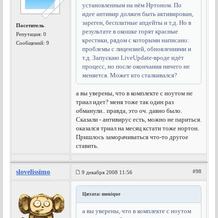
установленным на нём Нртоном. По
идее антивир должен быть активирован,
зареген, бесплатные апдейты и т.д. Но в
Посетитель
результате в окошке горят красные
Репутация:
0
крестики, рядом с которыми написано:
Сообщений: 9
проблемы с лицензией, обновлениями и
т.д. Запускаю LiveUpdate-вроде идёт
процесс, но после окончания ничего не
меняется. Может кто сталкивался?
а вы уверены, что в комплекте с ноутом не
триал идет? меня тоже так один раз
обманули.. правда, это оч. давно было.
Сказали - антивирус есть, можно не париться.
оказался триал на месяц кстати тоже нортон.
Пришлось заморачиваться что-то другое
ставить.
slovelissimo
#98
9 декабря 2008 11:56
Цитата: monique
а вы уверены, что в комплекте с ноутом