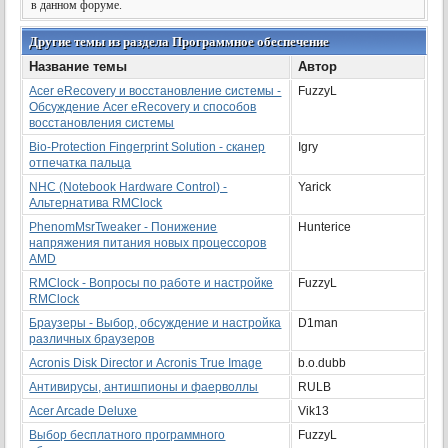
в данном форуме.
Другие темы из раздела Программное обеспечение
Название темы
Автор
Acer eRecovery и восстановление системы -
FuzzyL
Обсуждение Acer eRecovery и способов
восстановления системы
Bio-Protection Fingerprint Solution - сканер
Igry
отпечатка пальца
NHC (Notebook Hardware Control) -
Yarick
Альтернатива RMClock
PhenomMsrTweaker - Понижение
Hunterice
напряжения питания новых процессоров
AMD
RMClock - Вопросы по работе и настройке
FuzzyL
RMClock
Браузеры - Выбор, обсуждение и настройка
D1man
различных браузеров
Acronis Disk Director и Acronis True Image
b.o.dubb
Антивирусы, антишпионы и фаерволлы
RULB
Acer Arcade Deluxe
Vik13
Выбор бесплатного программного
FuzzyL