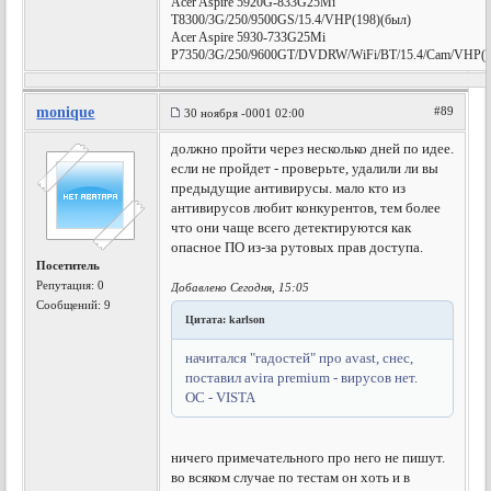
Acer Aspire 5920G-833G25Mi
T8300/3G/250/9500GS/15.4/VHP(198)(был)
Acer Aspire 5930-733G25Mi
P7350/3G/250/9600GT/DVDRW/WiFi/BT/15.4/Cam/VHP(е
monique
#89
30 ноября -0001 02:00
должно пройти через несколько дней по идее.
если не пройдет - проверьте, удалили ли вы
предыдущие антивирусы. мало кто из
антивирусов любит конкурентов, тем более
что они чаще всего детектируются как
опасное ПО из-за рутовых прав доступа.
Посетитель
Репутация:
0
Добавлено Сегодня, 15:05
Сообщений: 9
Цитата: karlson
начитался "гадостей" про avast, снес,
поставил avira premium - вирусов нет.
ОС - VISTA
ничего примечательного про него не пишут.
во всяком случае по тестам он хоть и в