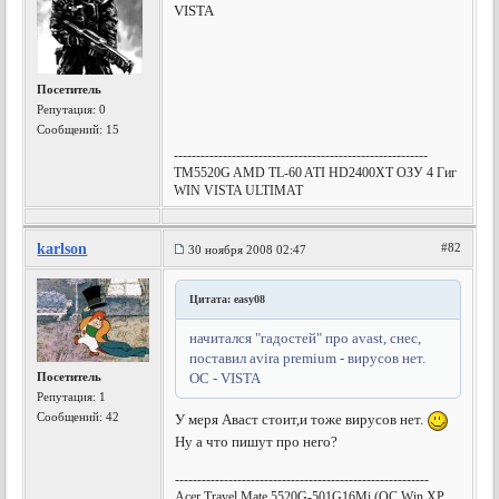
VISTA
Посетитель
Репутация:
0
Сообщений: 15
---------------------------------------------------------
ТМ5520G AMD TL-60 ATI HD2400XT ОЗУ 4 Гиг
WIN VISTA ULTIMAT
karlson
#82
30 ноября 2008 02:47
Цитата: easy08
начитался "гадостей" про avast, снес,
поставил avira premium - вирусов нет.
Посетитель
ОС - VISTA
Репутация:
1
Сообщений: 42
У меря Аваст стоит,и тоже вирусов нет.
Ну а что пишут про него?
---------------------------------------------------------
Acer Travel Mate 5520G-501G16Mi (OC Win XP