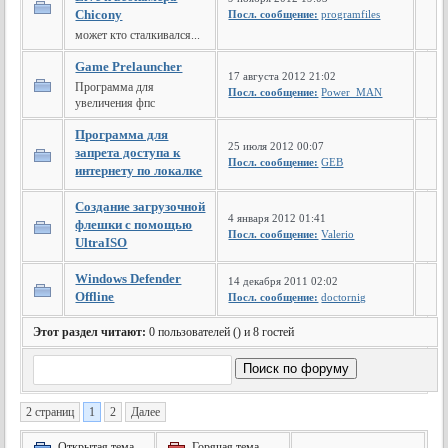
Chicony
Посл. сообщение:
programfiles
может кто сталкивался...
Game Prelauncher
17 августа 2012 21:02
Программа для
Посл. сообщение:
Power_MAN
увеличения фпс
Программа для
25 июля 2012 00:07
запрета доступа к
Посл. сообщение:
GEB
интернету по локалке
Создание загрузочной
4 января 2012 01:41
флешки с помощью
Посл. сообщение:
Valerio
UltraISO
Windows Defender
14 декабря 2011 02:02
Offline
Посл. сообщение:
doctornig
Этот раздел читают:
0 пользователей () и 8 гостей
2 страниц
1
2
Далее
Открытая тема
Горячая тема