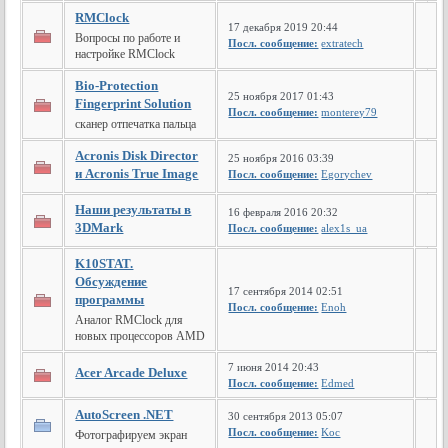
RMClock
17 декабря 2019 20:44
Вопросы по работе и
Посл. сообщение:
extratech
настройке RMClock
Bio-Protection
25 ноября 2017 01:43
Fingerprint Solution
Посл. сообщение:
monterey79
сканер отпечатка пальца
Acronis Disk Director
25 ноября 2016 03:39
и Acronis True Image
Посл. сообщение:
Egorychev
Наши результаты в
16 февраля 2016 20:32
3DMark
Посл. сообщение:
alex1s_ua
K10STAT.
Обсуждение
17 сентября 2014 02:51
программы
Посл. сообщение:
Enoh
Аналог RMClock для
новых процессоров AMD
7 июня 2014 20:43
Acer Arcade Deluxe
Посл. сообщение:
Edmed
AutoScreen .NET
30 сентября 2013 05:07
Посл. сообщение:
Koc
Фотографируем экран