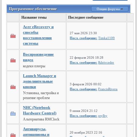
Программное обеспечение
Опции форума
Название темы
Последнее сообщение
Acer eRecovery и
способы
27 мая 2026 23:30
восстановления
Посл. сообщение:
Timka1109
системы
Воспроизведение
22 февраля 2026 18:28
видео
Посл. сообщение:
Rdeivceder
кодеки плееры
Launch Manager и
дополнительные
3 февраля 2026 00:02
кнопки
Посл. сообщение:
FrancisRivera
Установка, настройка и
решение проблем
NHC (Notebook
9 июня 2024 21:12
Hardware Control)
Посл. сообщение:
reylby
Альтернатива RMClock
Антивирусы,
20 ноября 2023 22:16
антишпионы и