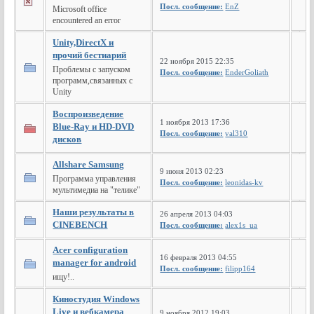
Посл. сообщение:
EnZ
Microsoft office
encountered an error
Unity,DirectX и
прочий бестиарий
22 ноября 2015 22:35
Проблемы с запуском
Посл. сообщение:
EnderGoliath
программ,связанных с
Unity
Воспроизведение
1 ноября 2013 17:36
Blue-Ray и HD-DVD
Посл. сообщение:
val310
дисков
Allshare Samsung
9 июня 2013 02:23
Программа управления
Посл. сообщение:
leonidas-kv
мультимедиа на "телике"
Наши результаты в
26 апреля 2013 04:03
CINEBENCH
Посл. сообщение:
alex1s_ua
Acer configuration
16 февраля 2013 04:55
manager for android
Посл. сообщение:
filipp164
ищу!..
Киностудия Windows
Live и вебкамера
9 ноября 2012 19:03