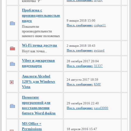
Посл. сообщение:
reylby
кнопочка "P"
Проблема с
производительностью
видео
9 января 2018 15:00
Посл. сообщение:
софия11
Показатели
производительности
намного ниже положеных
Wi-Fi точка доступа
2 января 2018 18:43
Посл. сообщение:
awizard
Ноут как точка...
Viber и дискретная
28 октября 2017 20:04
видеокарта
Посл. сообщение:
31337
Аналоги Alcohol
24 августа 2017 18:59
120% для Windows
Посл. сообщение:
KMF
Vista
Помогите
программой для
29 октября 2016 22:40
восстанолвения
Посл. сообщение:
xaxel3000
битого Word файла
MS Office +
Permissions
18 апреля 2016 15:47