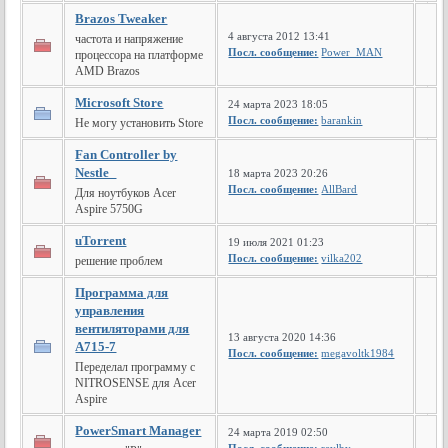
Brazos Tweaker
4 августа 2012 13:41
частота и напряжение
Посл. сообщение:
Power_MAN
процессора на платформе
AMD Brazos
Microsoft Store
24 марта 2023 18:05
Посл. сообщение:
barankin
Не могу установить Store
Fan Controller by
Nestle_
18 марта 2023 20:26
Посл. сообщение:
AllBard
Для ноутбуков Acer
Aspire 5750G
uTorrent
19 июля 2021 01:23
Посл. сообщение:
vilka202
решение проблем
Программа для
управления
вентиляторами для
13 августа 2020 14:36
A715-7
Посл. сообщение:
megavoltk1984
Переделал программу с
NITROSENSE для Acer
Aspire
PowerSmart Manager
24 марта 2019 02:50