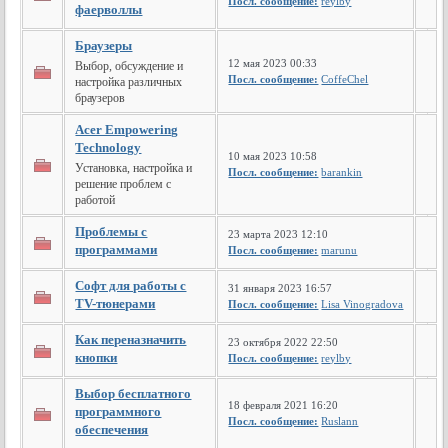
Посл. сообщение:
reylby
фаерволлы
Браузеры
12 мая 2023 00:33
Выбор, обсуждение и
Посл. сообщение:
CoffeChel
настройка различных
браузеров
Acer Empowering
Technology
10 мая 2023 10:58
Установка, настройка и
Посл. сообщение:
barankin
решение проблем с
работой
Проблемы с
23 марта 2023 12:10
программами
Посл. сообщение:
marunu
Софт для работы с
31 января 2023 16:57
TV-тюнерами
Посл. сообщение:
Lisa Vinogradova
Как переназначить
23 октября 2022 22:50
кнопки
Посл. сообщение:
reylby
Выбор бесплатного
18 февраля 2021 16:20
программного
Посл. сообщение:
Ruslann
обеспечения