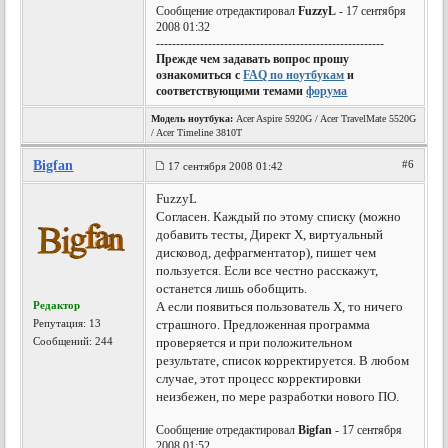
Сообщение отредактировал
FuzzyL
- 17 сентября
2008 01:32
---------------------------------------------------------
Прежде чем задавать вопрос прошу
ознакомиться с
FAQ по ноутбукам
и
соответствующими темами
форума
Модель ноутбука:
Acer Aspire 5920G / Acer TravelMate 5520G
/ Acer Timeline 3810T
Bigfan
#6
17 сентября 2008 01:42
FuzzyL
Согласен. Каждый по этому списку (можно
добавить тесты, Директ Х, виртуальный
дисковод, дефрагментатор), пишет чем
пользуется. Если все честно расскажут,
останется лишь обобщить.
Редактор
А если появиться пользователь Х, то ничего
Репутация:
13
страшного. Предложенная программа
Сообщений: 244
проверяется и при положительном
результате, список корректируется. В любом
случае, этот процесс корректировки
неизбежен, по мере разработки нового ПО.
Сообщение отредактировал
Bigfan
- 17 сентября
2008 01:52