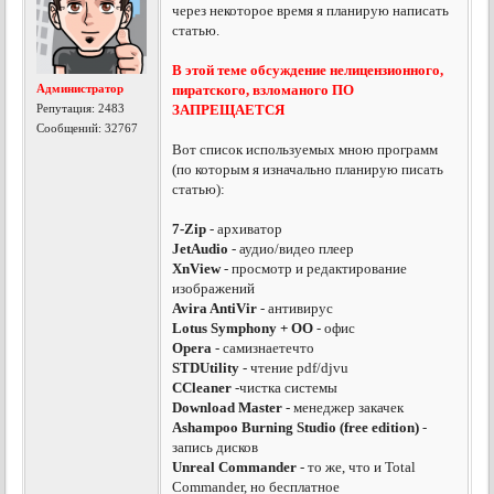
через некоторое время я планирую написать
статью.
В этой теме обсуждение нелицензионного,
Администратор
пиратского, взломаного ПО
Репутация:
2483
ЗАПРЕЩАЕТСЯ
Сообщений: 32767
Вот список используемых мною программ
(по которым я изначально планирую писать
статью):
7-Zip
- архиватор
JetAudio
- аудио/видео плеер
XnView
- просмотр и редактирование
изображений
Avira AntiVir
- антивирус
Lotus Symphony + OO
- офис
Operа
- самизнаетечто
STDUtility
- чтение pdf/djvu
CCleaner
-чистка системы
Download Master
- менеджер закачек
Ashampoo Burning Studio (free edition)
-
запись дисков
Unreal Commander
- то же, что и Total
Commander, но бесплатное