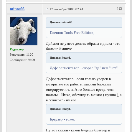
minos66
#13
17 сентября 2008 02:41
Цитата: minos66
Daemon Tools Free Edition,
Деймон не умеет делать образы с диска - это
большой минус.
Редактор
Репутация:
1120
Цитата: FuzzyL
Сообщений: 9409
Дефорагментатор - скорее "да" чем "нет"
Дефрагментатор - если только уверен в
алгоритме его работы, какими блоками
оперирует и т. п. А то больше вреда, чем
пользы... Имхо, обсуждать можно ( нужно ), а
в "список" - ну его.
Цитата: FuzzyL
Браузер - тоже.
Ну вот скажи - какой будешь браузер в