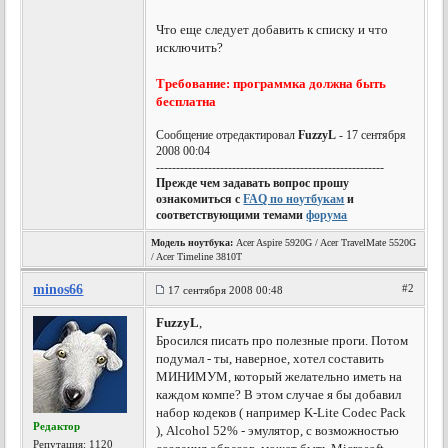
Что еще следует добавить к списку и что
исключить?
Требование: программка должна быть
бесплатна
Сообщение отредактировал
FuzzyL
- 17 сентября
2008 00:04
---------------------------------------------------------
Прежде чем задавать вопрос прошу
ознакомиться с
FAQ по ноутбукам
и
соответствующими темами
форума
Модель ноутбука:
Acer Aspire 5920G / Acer TravelMate 5520G
/ Acer Timeline 3810T
minos66
#2
17 сентября 2008 00:48
FuzzyL
,
Бросился писать про полезные проги. Потом
подумал - ты, наверное, хотел составить
МИНИМУМ, который желательно иметь на
каждом компе? В этом случае я бы добавил
набор кодеков ( например K-Lite Codeс Раck
Редактор
), Alcohol 52% - эмулятор, с возможностью
Репутация:
1120