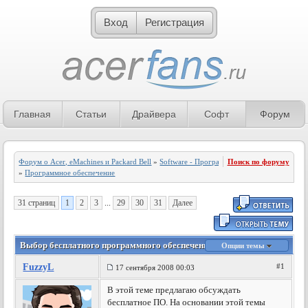
Вход
Регистрация
Главная
Статьи
Драйвера
Софт
Форум
Форум о Acer, eMachines и Packard Bell
»
Software - Программное обеспечение
Поиск по форуму
»
Программное обеспечение
31 страниц
1
2
3
...
29
30
31
Далее
Выбор бесплатного программного обеспечения
Опции темы
FuzzyL
#1
17 сентября 2008 00:03
В этой теме предлагаю обсуждать
бесплатное ПО. На основании этой темы