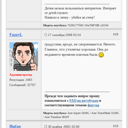
---------------------------------------------------------
Детям нельзя пользоваться интернетом. Интернет
от детей глупеет.
Написал в личку - убейся ап стену!
Модель ноутбука:
7520G/7750G Win7HP/HB x32/64
FuzzyL
#18
17 сентября 2008 03:54
градусник, вроде, не сворачивается. Ничего.
Главное, что утилитка хорошая. Она до
недавнего времени платная была
Администратор
Репутация:
2483
Сообщений: 32767
---------------------------------------------------------
Прежде чем задавать вопрос прошу
ознакомиться с
FAQ по ноутбукам
и
соответствующими темами
форума
Модель ноутбука:
Acer Aspire 5920G / Acer TravelMate 5520G
/ Acer Timeline 3810T
Bigfan
#19
30 ноября -0001 02:00