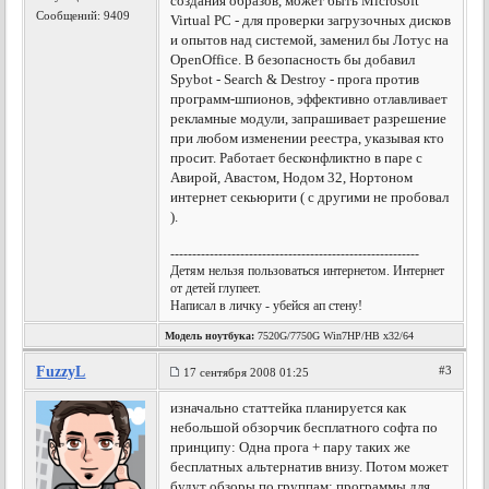
создания образов, может быть Microsoft
Сообщений: 9409
Virtual PC - для проверки загрузочных дисков
и опытов над системой, заменил бы Лотус на
OpenOffice. В безопасность бы добавил
Spybot - Search & Destroy - прога против
программ-шпионов, эффективно отлавливает
рекламные модули, запрашивает разрешение
при любом изменении реестра, указывая кто
просит. Работает бесконфликтно в паре с
Авирой, Авастом, Нодом 32, Нортоном
интернет секьюрити ( с другими не пробовал
).
---------------------------------------------------------
Детям нельзя пользоваться интернетом. Интернет
от детей глупеет.
Написал в личку - убейся ап стену!
Модель ноутбука:
7520G/7750G Win7HP/HB x32/64
FuzzyL
#3
17 сентября 2008 01:25
изначально статтейка планируется как
небольшой обзорчик бесплатного софта по
принципу: Одна прога + пару таких же
бесплатных альтернатив внизу. Потом может
будут обзоры по группам: программы для