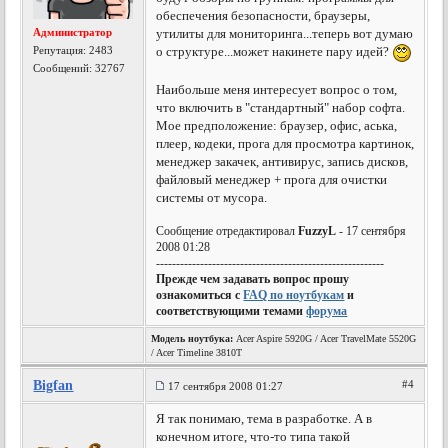
обеспечения безопасности, браузеры,
Администратор
утилиты для мониторинга...теперь вот думаю
Репутация:
2483
о структуре...может накинете пару идей?
Сообщений: 32767
Наибольше меня интересует вопрос о том,
что включить в "стандартный" набор софта.
Мое предположение: браузер, офис, аська,
плеер, кодеки, прога для просмотра картинок,
менеджер закачек, антивирус, запись дисков,
файловый менеджер + прога для очистки
системы от мусора.
Сообщение отредактировал
FuzzyL
- 17 сентября
2008 01:28
---------------------------------------------------------
Прежде чем задавать вопрос прошу
ознакомиться с
FAQ по ноутбукам
и
соответствующими темами
форума
Модель ноутбука:
Acer Aspire 5920G / Acer TravelMate 5520G
/ Acer Timeline 3810T
Bigfan
#4
17 сентября 2008 01:27
Я так понимаю, тема в разработке. А в
конечном итоге, что-то типа такой