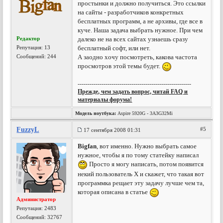
простынки и должно получиться. Это ссылки
на сайты - разработчиков конкретных
бесплатных программ, а не архивы, где все в
куче. Наша задача выбрать нужное. При чем
Редактор
далеко не на всех сайтах узнаешь сразу
Репутация:
13
бесплатный софт, или нет.
Сообщений: 244
А заодно хочу посмотреть, какова частота
просмотров этой темы будет.
---------------------------------------------------------
Прежде, чем задать вопрос, читай FAQ и
материалы форума!
Модель ноутбука:
Aspire 5920G - 3A3G32Mi
FuzzyL
#5
17 сентября 2008 01:31
Bigfan
, вот именно. Нужно выбрать самое
нужное, чтобы я по тому статейку написал
Просто я могу написать, потом появится
некий пользователь Х и скажет, что такая вот
программка рещает эту задачу лучше чем та,
которая описана в статье
Администратор
Репутация:
2483
Сообщений: 32767