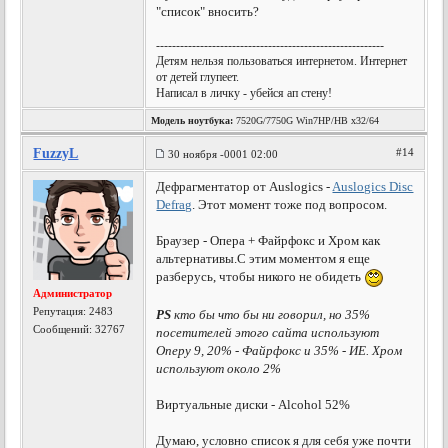
"список" вносить?
---------------------------------------------------------
Детям нельзя пользоваться интернетом. Интернет
от детей глупеет.
Написал в личку - убейся ап стену!
Модель ноутбука:
7520G/7750G Win7HP/HB x32/64
FuzzyL
#14
30 ноября -0001 02:00
Дефрагментатор от Auslogics -
Auslogics Disc
Defrag
. Этот момент тоже под вопросом.
Браузер - Опера + Файрфокс и Хром как
альтернативы.С этим моментом я еще
разберусь, чтобы никого не обидеть
Администратор
Репутация:
2483
PS
кто бы что бы ни говорил, но 35%
Сообщений: 32767
посетителей этого сайта используют
Оперу 9, 20% - Файрфокс и 35% - ИЕ. Хром
используют около 2%
Виртуальные диски - Alcohol 52%
Думаю, условно список я для себя уже почти