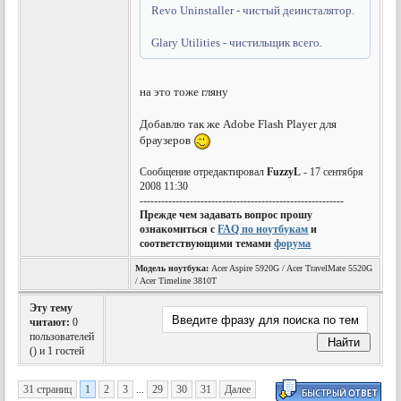
Revo Uninstaller - чистый деинсталятор.
Glary Utilities - чистильщик всего.
на это тоже гляну
Добавлю так же Adobe Flash Player для
браузеров
Сообщение отредактировал
FuzzyL
- 17 сентября
2008 11:30
---------------------------------------------------------
Прежде чем задавать вопрос прошу
ознакомиться с
FAQ по ноутбукам
и
соответствующими темами
форума
Модель ноутбука:
Acer Aspire 5920G / Acer TravelMate 5520G
/ Acer Timeline 3810T
Эту тему
читают:
0
пользователей
(
) и 1 гостей
31 страниц
1
2
3
...
29
30
31
Далее