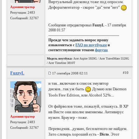
Виртуальный дисковод тоже под опросом.
Администратор
Дефорагментатор - скорее "да" чем "нет"
Репутация:
2483
Сообщений: 32767
Сообщение отредактировал
FuzzyL
- 17 сентября
2008 01:57
---------------------------------------------------------
Прежде чем задавать вопрос прошу
ознакомиться с
FAQ по ноутбукам
и
соответствующими темами
форума
Модель ноутбука:
Acer Aspire 5920G / Acer TravelMate 5520G
/ Acer Timeline 3810T
FuzzyL
#10
17 сентября 2008 02:11
и так...включаю в список эмулятор
дисков...так уж быть
Думаю или Daemon
Tools Free Edition, или Alcohol 52%...
От файрволов тоже, пожалуй, откажусь. В ХР
ив Висте они вполне вменяемы. Антивирус
Администратор
нужен. Браузер - тоже.
Репутация:
2483
Сообщений: 32767
Переводчик...думаю, бесплатного не найдем.
Зато словарь хороший есть -
Dicto
. Этот