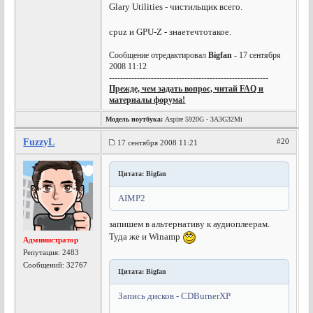
Glary Utilities - чистильщик всего.
cpuz и GPU-Z - знаетечтотакое.
Сообщение отредактировал
Bigfan
- 17 сентября
2008 11:12
---------------------------------------------------------
Прежде, чем задать вопрос, читай FAQ и
материалы форума!
Модель ноутбука:
Aspire 5920G - 3A3G32Mi
FuzzyL
#20
17 сентября 2008 11:21
Цитата: Bigfan
АIMP2
запишем в альтернативу к аудиоплеерам.
Туда же и Winamp
Администратор
Репутация:
2483
Сообщений: 32767
Цитата: Bigfan
Запись дисков - CDBurnerXP