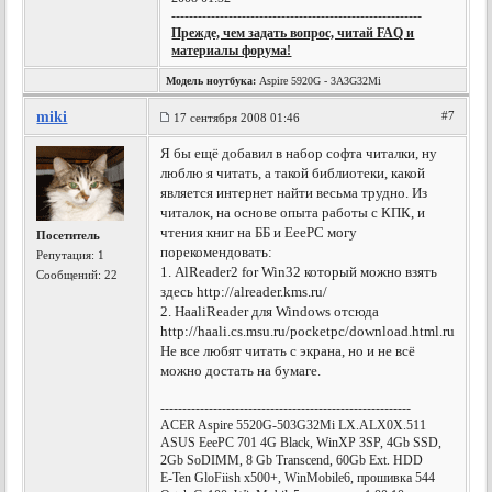
---------------------------------------------------------
Прежде, чем задать вопрос, читай FAQ и
материалы форума!
Модель ноутбука:
Aspire 5920G - 3A3G32Mi
miki
#7
17 сентября 2008 01:46
Я бы ещё добавил в набор софта читалки, ну
люблю я читать, а такой библиотеки, какой
является интернет найти весьма трудно. Из
читалок, на основе опыта работы с КПК, и
чтения книг на ББ и EeePC могу
Посетитель
порекомендовать:
Репутация:
1
1. AlReader2 for Win32 который можно взять
Сообщений: 22
здесь http://alreader.kms.ru/
2. HaaliReader для Windows отсюда
http://haali.cs.msu.ru/pocketpc/download.html.ru
Не все любят читать с экрана, но и не всё
можно достать на бумаге.
---------------------------------------------------------
ACER Aspire 5520G-503G32Mi LX.ALX0X.511
ASUS EeePC 701 4G Black, WinXP 3SP, 4Gb SSD,
2Gb SoDIMM, 8 Gb Transcend, 60Gb Ext. HDD
E-Ten GloFiish x500+, WinMobile6, прошивка 544