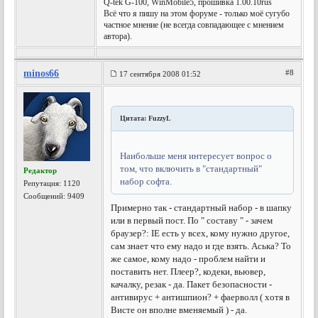
Q-tek G-100, WinMobile5, прошивка 1.00.10rus
Всё что я пишу на этом форуме - только моё сугубо
частное мнение (не всегда совпадающее с мнением
автора).
minos66
#8
17 сентября 2008 01:52
Цитата: FuzzyL
Наибольше меня интересует вопрос о
том, что включить в "стандартный"
Редактор
набор софта.
Репутация:
1120
Сообщений: 9409
Примерно так - стандартный набор - в шапку
или в первый пост. По " составу " - зачем
браузер?: IE есть у всех, кому нужно другое,
сам знает что ему надо и где взять. Аська? То
же самое, кому надо - проблем найти и
поставить нет. Плеер?, кодеки, вьювер,
качалку, резак - да. Пакет безопасности -
антивирус + антишпион? + фаерволл ( хотя в
Висте он вполне вменяемый ) - да.