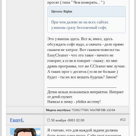
просят ( типа " Чем померять... " )
Цитата: Bigfan
При чем далеко не на всех сайтах
узнаешь сразу бесплатный софт,
Это узнаешь здесь. Все ж, имхо, здесь
обсуждать софт надо, а скачать - дело прямо
скажем не хитрое. Вот скажем повесил ты
EasyCleaner - что это такое - ничего не
говорит, а если и говорит - скажу: по мне
дрянь програмка, тот же ССleaner мне лучше.
А таких прог с десяток ( если не больше )
будет - ты их все вешать будешь? Зачем?
---------------------------------------------------------
Детям нельзя пользоваться интернетом. Интернет
от детей глупеет.
Написал в личку - убейся ап стену!
Модель ноутбука:
7520G/7750G Win7HP/HB x32/64
FuzzyL
#12
30 ноября -0001 02:00
Я считаю, что для каждой задачи должна
быть всего одна прога. Сайт этот расчитан