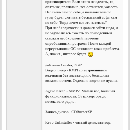
производителя
. Если этого не сделать, то,
опять же, правильно, все останется, как есть.
Перечень сам по себе, а пользователь по
гуглу будет скачивать бесплатный софт, сам
по себе. Тогда зачем все это затевать?
При необходимости, я должен зайти сюда, и
не задумываясь скачать по приведенным
ссылкам необходимый перечень
опробованных программ. После каждой
переустановки ОС возникает такая проблема.
А, значит , интерес будет.
Добавлено Сегодня, 09:02
Видео плеер - KMPI со
встроенными
кодеками
без инсталяции, с большими
возможностями. Отдельно кодеки не нужны.
Аудио плеер - АIMP2. Малый вес, большая
функциональность. От конвертора до
потокового радио.
Запись дисков - CDBurnerXP
Revo Uninstaller - чистый деинсталятор.