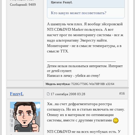
Цитата: FuzzyL
Сообщений: 9409
Кто какую может посоветовать?
А шампунь чем плох. Я вообще эйсеровской
NTI CD&DVD Marker пользуюсь. А вот
насчет прог по мониторингу системы - все ж
надо альтернативу Эвересту найти.
Мониторинг - не в смысле температуры, а в
смысле ТТХ.
---------------------------------------------------------
Детям нельзя пользоваться интернетом. Интернет
от детей глупеет.
Написал в личку - убейся ап стену!
Модель ноутбука:
7520G/7750G Win7HP/HB x32/64
FuzzyL
#16
17 сентября 2008 03:28
Хм...на счет дефрагментатора реестра
соглашусь. Но их в статью включать не стану.
Опишу их в материале по оптимизации
системы, вместе с другими утилитами
NTI CD&DVD не на всех ноутбуках есть. У