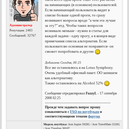
на начинающих (в основном) пользователей.
Если начинающий пользователь видит в
списке больше одной проги, то сразу
возникают вопросы вроде "а чем эта лучше
Администратор
за эту?" итд. Чтобы таких вопросов
Репутация:
2483
возникало меньше - нужно в статье для
Сообщений: 32767
каждой задачи - одну прогу, а в концев виде
примечания список альтернатив. Если
пользователю основная не понравится- он
сможет попробовать и другие
Добавлено Сегодня, 00:25
Все же остановлюсь я на Lotus Symphony.
Очень удобный офисный пакет. ОО запишем
как альтернативу.
Также остановлюсь на Alcohol 52%
Сообщение отредактировал
FuzzyL
- 17 сентября
2008 02:25
---------------------------------------------------------
Прежде чем задавать вопрос прошу
ознакомиться с
FAQ по ноутбукам
и
соответствующими темами
форума
Модель ноутбука:
Acer Aspire 5920G / Acer TravelMate 5520G
/ Acer Timeline 3810T