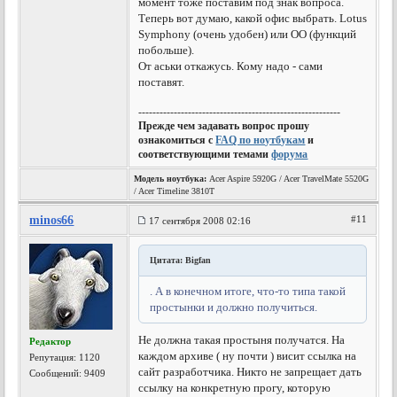
момент тоже поставим под знак вопроса.
Теперь вот думаю, какой офис выбрать. Lotus
Symphony (очень удобен) или OO (функций
побольше).
От аськи откажусь. Кому надо - сами
поставят.
---------------------------------------------------------
Прежде чем задавать вопрос прошу
ознакомиться с
FAQ по ноутбукам
и
соответствующими темами
форума
Модель ноутбука:
Acer Aspire 5920G / Acer TravelMate 5520G
/ Acer Timeline 3810T
minos66
#11
17 сентября 2008 02:16
Цитата: Bigfan
. А в конечном итоге, что-то типа такой
простынки и должно получиться.
Не должна такая простыня получатся. На
Редактор
каждом архиве ( ну почти ) висит ссылка на
Репутация:
1120
сайт разработчика. Никто не запрещает дать
Сообщений: 9409
ссылку на конкретную прогу, которую