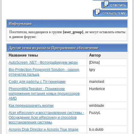
Информация
Посетители, находящиеся в группе
{user_group}
, не могут оставлять ответы
в данном форуме.
Другие темы из раздела Программное обеспечение
Название темы
Автор
AutoScreen .NET - Фотографируем экран
[Dima]
Bio-Protection Fingerprint Solution - сканер
Igry
отпечатка пальца
Софт для работы с TV-тюнерами
mariolast
PhenomMsrTweaker - Понижение
Hunterice
напряжения питания новых процессоров
AMD
Как переназначить кнопки
winblade
Acer eRecovery и восстановление системы -
FuzzyL
Обсуждение Acer eRecovery и способов
восстановления системы
Acronis Disk Director и Acronis True Image
b.o.dubb