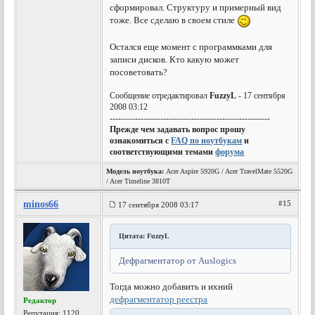
сформировал. Структуру и примерный вид
тоже. Все сделаю в своем стиле
Остался еще момент с программками для
записи дисков. Кто какую может
посоветовать?
Сообщение отредактировал
FuzzyL
- 17 сентября
2008 03:12
---------------------------------------------------------
Прежде чем задавать вопрос прошу
ознакомиться с
FAQ по ноутбукам
и
соответствующими темами
форума
Модель ноутбука:
Acer Aspire 5920G / Acer TravelMate 5520G
/ Acer Timeline 3810T
minos66
#15
17 сентября 2008 03:17
Цитата: FuzzyL
Дефрагментатор от Auslogics
Тогда можно добавить и ихний
дефрагментатор реестра
Редактор
Репутация:
1120