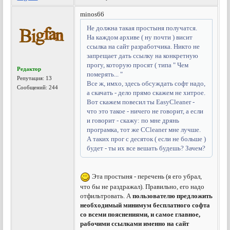
minos66
Не должна такая простыня получатся.
На каждом архиве ( ну почти ) висит
ссылка на сайт разработчика. Никто не
запрещает дать ссылку на конкретную
прогу, которую просят ( типа " Чем
Редактор
померять... "
Репутация:
13
Все ж, имхо, здесь обсуждать софт надо,
Сообщений: 244
а скачать - дело прямо скажем не хитрое.
Вот скажем повесил ты EasyCleaner -
что это такое - ничего не говорит, а если
и говорит - скажу: по мне дрянь
програмка, тот же ССleaner мне лучше.
А таких прог с десяток ( если не больше )
будет - ты их все вешать будешь? Зачем?
Эта простыня - перечень (я его убрал,
что бы не раздражал). Правильно, его надо
отфильтровать. А
пользователю предложить
необходимый минимум бесплатного софта
со всеми пояснениями, и самое главное,
рабочими ссылками именно на сайт