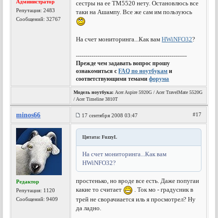
Администратор
сестры на ее ТМ5520 нету. Остановлюсь все
Репутация:
2483
таки на Ашампу. Все же сам им пользуюсь
Сообщений: 32767
На счет мониторинга...Как вам
HWiNFO32
?
---------------------------------------------------------
Прежде чем задавать вопрос прошу
ознакомиться с
FAQ по ноутбукам
и
соответствующими темами
форума
Модель ноутбука:
Acer Aspire 5920G / Acer TravelMate 5520G
/ Acer Timeline 3810T
minos66
#17
17 сентября 2008 03:47
Цитата: FuzzyL
На счет мониторинга...Как вам
HWiNFO32?
простенько, но вроде все есть. Даже попугаи
Редактор
какие то считает
. Ток мо - градусник в
Репутация:
1120
трей не сворачиается иль я просмотрел? Ну
Сообщений: 9409
да ладно.