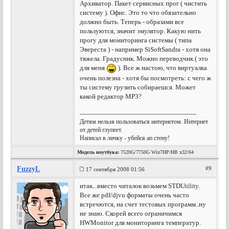
Архиватор. Пакет сервисных прог ( чистить
систему ). Офис. Это то что обязательно
должно быть. Теперь - образами все
пользуются, значит эмулятор. Какую нить
прогу для мониторинга системы ( типа
Эвереста ) - например SiSoftSandra - хотя она
тяжела. Градусник. Можно переводчик ( это
для меня
). Все ж настою, что виртуалка
очень полезна - хотя бы посмотреть: с чего ж
ты систему грузить собираешся. Может
какой редактор MP3?
---------------------------------------------------------
Детям нельзя пользоваться интернетом. Интернет
от детей глупеет.
Написал в личку - убейся ап стену!
Модель ноутбука:
7520G/7750G Win7HP/HB x32/64
FuzzyL
#9
17 сентября 2008 01:56
итак...вместо читалок возьмем STDUtility.
Все же pdf/djvu форматы очень часто
встречются, на счет тестовых программ..ну
не знаю. Скорей всего ограничимся
HWMonitor для мониторинга температур.