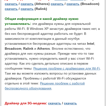
скачать
/
скачать
(Atheros)
скачать
/
скачать
(Broadcom)
скачать
/
скачать
(Ralink)
Общая информация и какой драйвер нужно
устанавливать:
эти драйвера нужны для нормальной
работы Wi-Fi. В Windows XP зачастую драйверов таких нет, а
без них беспроводной адаптер работать не будет. В
зависимости от комплектации в данный ноутбук
устанавливаются беспроводные адаптеры на чипах
Intel
,
Broadcom
,
Ralink
и
Atheros
. Вполне естественно, что
драйвера для них нужны разные. Прежде чем что-то там
устанавливать, нужно определить какой у вас стоит Wi-Fi
адаптер. Как это сделать детально описано в первом
сообщении темы:
Решение проблем с драйверами для Wi-Fi
.
Там же вы можете изложить вопросы по установке данных
драйверов. Проблемы с работой Wi-Fi обсуждаются
отдельно в этой теме:
Решение проблем с работой
беспроводного оборудования
.
Драйвер для 3G-модема:
скачать
/
скачать