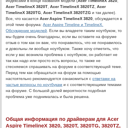
индексами в конце названия модели (
Acer TimelineX 3820
,
Acer TimelineX 3820T
,
Acer TimelineX 3820TZ
,
Acer
TimelineX 3820TG
,
Acer TimelineX 3820TZG
и так далее).
Все, что касается
Acer Aspire TimelineX 3820
, обсуждается в
этой теме форума:
Acer Aspire Timeline и TimelineX.
Обсуждение моделей
. Если вы владеете таким ноутбуком, то
мы будем очень благодарны, если вы оставите на форуме
отзыв о том как он вам, что понравилось, что не понравилось
и довольны ли вообще ноутбуком. Также хочу отметить, что
если у вас возникла проблема с ноутбуком, он работает не
так как надо или просто есть вопросы, то также не
стесняемся спрашивать на форуме в соответствующей теме.
Перед тем как обращаться на форум за помощью
настоятельно рекомендуется ознакомиться с
ответами на
частые вопросы по ноутбукам
и с соответствующими темами
на форуме. С большой долей вероятности подобная
проблема уже поднималась и была решена.
Общая информация по драйверам для Acer
Aspire TimelineX 3820, 3820T, 3820TG, 3820TZ,