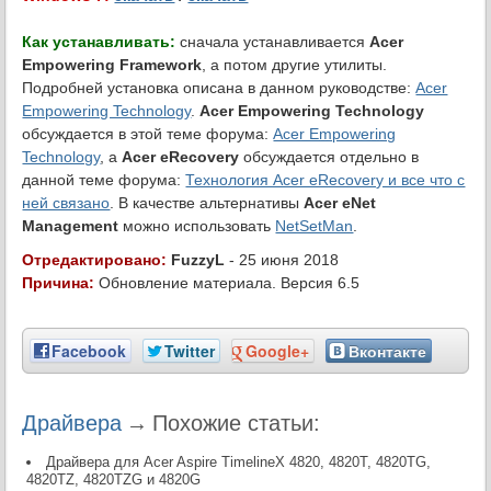
Как устанавливать:
сначала устанавливается
Acer
Empowering Framework
, а потом другие утилиты.
Подробней установка описана в данном руководстве:
Acer
Empowering Technology
.
Acer Empowering Technology
обсуждается в этой теме форума:
Acer Empowering
Technology
, а
Acer eRecovery
обсуждается отдельно в
данной теме форума:
Технология Acer eRecovery и все что с
ней связано
. В качестве альтернативы
Acer eNet
Management
можно использовать
NetSetMan
.
Отредактировано:
FuzzyL
- 25 июня 2018
Причина:
Обновление материала. Версия 6.5
Facebook
Twitter
Google+
Вконтакте
Драйвера
→
Похожие статьи:
Драйвера для Acer Aspire TimelineX 4820, 4820T, 4820TG,
4820TZ, 4820TZG и 4820G