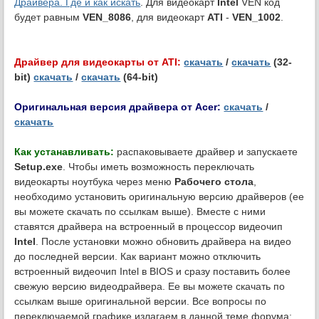
Драйвера. Где и как искать
. Для видеокарт
Intel
VEN код
будет равным
VEN_8086
, для видеокарт
ATI
-
VEN_1002
.
Драйвер для видеокарты от ATI:
скачать
/
скачать
(32-
bit)
скачать
/
скачать
(64-bit)
Оригинальная версия драйвера от Acer:
скачать
/
скачать
Как устанавливать:
распаковываете драйвер и запускаете
Setup.exe
. Чтобы иметь возможность переключать
видеокарты ноутбука через меню
Рабочего стола
,
необходимо установить оригинальную версию драйверов (ее
вы можете скачать по ссылкам выше). Вместе с ними
ставятся драйвера на встроенный в процессор видеочип
Intel
. После установки можно обновить драйвера на видео
до последней версии. Как вариант можно отключить
встроенный видеочип Intel в BIOS и сразу поставить более
свежую версию видеодрайвера. Ее вы можете скачать по
ссылкам выше оригинальной версии. Все вопросы по
переключаемой графике излагаем в данной теме форума: