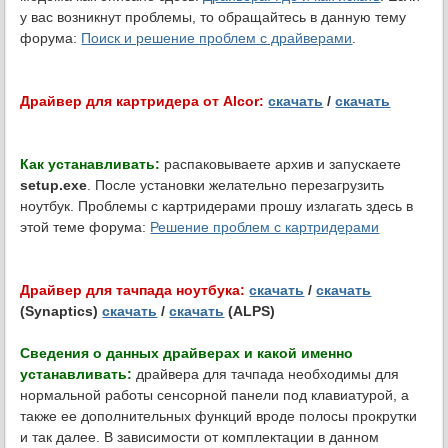
у вас возникнут проблемы, то обращайтесь в данную тему
форума:
Поиск и решение проблем с драйверами
.
Драйвер для картридера от Alcor:
скачать
/
скачать
Как устанавливать:
распаковываете архив и запускаете
setup.exe
. После установки желательно перезагрузить
ноутбук. Проблемы с картридерами прошу излагать здесь в
этой теме форума:
Решение проблем с картридерами
Драйвер для тачпада ноутбука:
скачать
/
скачать
(Synaptics)
скачать
/
скачать
(ALPS)
Сведения о данных драйверах и какой именно
устанавливать:
драйвера для тачпада необходимы для
нормальной работы сенсорной панели под клавиатурой, а
также ее дополнительных функций вроде полосы прокрутки
и так далее. В зависимости от комплектации в данном