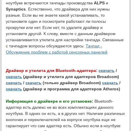
ноутбуке встречаются тачпады производства
ALPS
и
Synaptics
. Естественно, что драйвера для них нужны
разные. Если вы не знаете какой устанавливать, то
установите один и посмотрите работают ли полосы
прокрутки или нет. Если нет, то удалите драйвер и
установите другой. К слову, вместе с данным драйвером
устанавливается утилита для настройки тачпада. Связанные
с тачпадом вопросы обсуждаются здесь:
Тачпад -
Обсуждение проблем с работой сенсорных панелей
.
Драйвер и утилита для Bluetooth-адаптера:
скачать
/
скачать
(драйвер и утилита для адаптеров Broadcom)
скачать
/
скачать
(только драйвер Broadcom)
скачать
/
скачать
(драйвер и программа для адаптеров Atheros)
Информация о драйвере и его установке:
Bluetooth-
адаптер есть далеко не во всех комплектациях данного
ноутбука. В одних он есть, а в других нет. Наличие различных
кнопочек и переключателей на корпусе ноутбука еще не
гарантирует что сам адаптер есть. Обычно если в ноутбуке