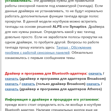
устанавливать:
эти драйвера нужны для правильной
работы сенсорной панели под клавиатурой (тачпада). Если
данные драйвера не устанавливать, то не будут нормально
работать дополнительные функции тачпада вроде полос
прокрутки. В данной модели ноутбуков можно встретить
тачпады на основе решений
ALPS
или
Synaptics
. Драйвера
для них нужны разные. Определить какой у вас тачпад
довольно просто. Если не заработали полосы прокрутки на
одном драйвере, то пробуете другой. Вопросы по работе
тачпада прошу излагать здесь:
Тачпад - Обсуждение
проблем с работой сенсорных панелей
. Обязательно
ознакомьтесь с первым сообщением темы.
Драйвер и программа для Bluetooth-адаптера:
скачать
/
скачать
(драйвер и программа для адаптеров Broadcom)
скачать
/
скачать
(только драйвер Broadcom)
скачать
/
скачать
(драйвер и программа для адаптеров Atheros)
Информация о драйвере и процедуре его установки:
прежде всего стоит определить есть ли вообще в ноутбуке
Bluetooth адаптер. Наличие специальных кнопок еще не