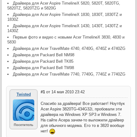
Драйвера для Acer Aspire TimelineX 5820, 5820T, 5820TG,
5820TZ, 5820TZG и 5820G
Драйвера для Acer Aspire TimelineX 1830, 1830T, 1830TZ и
1830Z
Драйвера для Acer Aspire TimelineX 1430, 1430T, 1430TZ и
1430Z
Первые фото и видео с новыми Acer TimelineX 3830, 4830 и
5830
Драйвера для Acer TravelMate 4740, 4740G, 4740Z и 4740ZG
Драйвера для Packard Bell NM98
Драйвера для Packard Bell TK85
Драйвера для Packard Bell TM98
Драйвера для Acer TravelMate 7740, 7740G, 7740Z и 7740ZG
#1
от 14 мая 2010 23:42
Twisted
Спасибо за драйвера! Все работает! Ноутбук
Acer Aspire 3820TG-434G32i, пробовали эти
драйвера на Windows XP SP3 и Windows 7.
На сайте Асера зачем-то выложили драйвер
Посетитель
для обычного модема. Его то в 3820 вообще
нет!