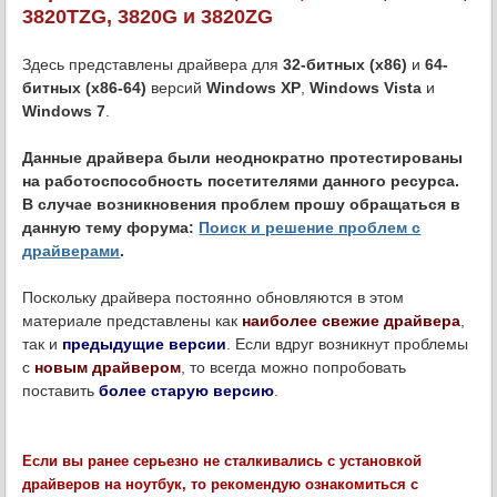
3820TZG, 3820G и 3820ZG
Здесь представлены драйвера для
32-битных (х86)
и
64-
битных (х86-64)
версий
Windows XP
,
Windows Vista
и
Windows 7
.
Данные драйвера были неоднократно протестированы
на работоспособность посетителями данного ресурса.
В случае возникновения проблем прошу обращаться в
данную тему форума:
Поиск и решение проблем с
драйверами
.
Поскольку драйвера постоянно обновляются в этом
материале представлены как
наиболее свежие драйвера
,
так и
предыдущие версии
. Если вдруг возникнут проблемы
с
новым драйвером
, то всегда можно попробовать
поставить
более старую версию
.
Если вы ранее серьезно не сталкивались с установкой
драйверов на ноутбук, то рекомендую ознакомиться с