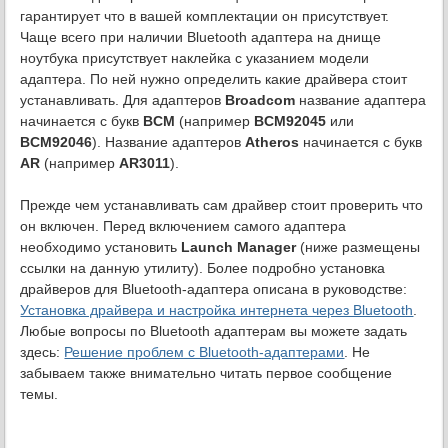
гарантирует что в вашей комплектации он присутствует.
Чаще всего при наличии Bluetooth адаптера на днище
ноутбука присутствует наклейка с указанием модели
адаптера. По ней нужно определить какие драйвера стоит
устанавливать. Для адаптеров
Broadcom
название адаптера
начинается с букв
BCM
(например
BCM92045
или
BCM92046
). Название адаптеров
Atheros
начинается с букв
AR
(например
AR3011
).
Прежде чем устанавливать сам драйвер стоит проверить что
он включен. Перед включением самого адаптера
необходимо установить
Launch Manager
(ниже размещены
ссылки на данную утилиту). Более подробно установка
драйверов для Bluetooth-адаптера описана в руководстве:
Установка драйвера и настройка интернета через Bluetooth
.
Любые вопросы по Bluetooth адаптерам вы можете задать
здесь:
Решение проблем с Bluetooth-адаптерами
. Не
забываем также внимательно читать первое сообщение
темы.