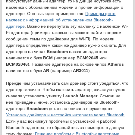
присутствует данный адаптер, то на днище ноутбука есть
наклейка с обозначением модели и прочей информации о
адаптере. Она выглядит примерно так:
Примеры фото
наклеек с информацией об установленном Bluetooth-
адаптере
. Важно не перепутать эту наклейку с наклейкой Wi-
Fi адаптера (примеры таковых вы можете найти в первом
сообщении темы по драйверам для Wi-Fi). По модели
адаптера определяем какой же драйвер нужно скачать. Для
адаптеров на чипах
Broadcom
название адаптера
начинается с букв
BCM
(например
BCM92045
или
BCM92046
). Название адаптеров на основе чипов
Atheros
начинается с букв
AR
(например
AR3011
).
Прежде чем устанавливать сам драйвер стоит убедиться, что
адаптер включен. Чтобы включить адаптер, зачастую нужно
сначала установить утилиту
Launch Manager
. Ссылки на
нее приведены ниже. Установка драйверов на Bluetooth-
адаптеры
Broadcom
детально описана в руководстве:
Установка драйвера и настройка интернета через Bluetooth
.
Если у вас возникнут проблемы с установкой и работой
Bluetooth-адаптера, то обращайтесь за помощью в данную
тему форума:
Решение проблем с Bluetooth-адаптерами
.