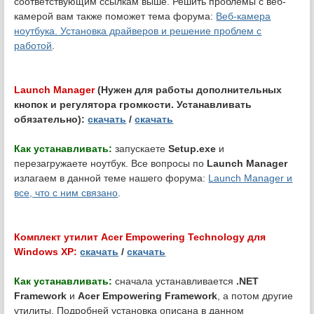
соответствующим ссылкам выше. Решить проблемы с веб-
камерой вам также поможет тема форума:
Веб-камера
ноутбука. Установка драйверов и решение проблем с
работой
.
Launch Manager
(Нужен для работы дополнительных
кнопок и регулятора громкости. Устанавливать
обязательно):
скачать
/
скачать
Как устанавливать:
запускаете
Setup.exe
и
перезагружаете ноутбук. Все вопросы по
Launch Manager
излагаем в данной теме нашего форума:
Launch Manager и
все, что с ним связано
.
Комплект утилит Acer Empowering Technology для
Windows XP:
скачать
/
скачать
Как устанавливать:
сначала устанавливается
.NET
Framework
и
Acer Empowering Framework
, а потом другие
утилиты. Подробней установка описана в данном