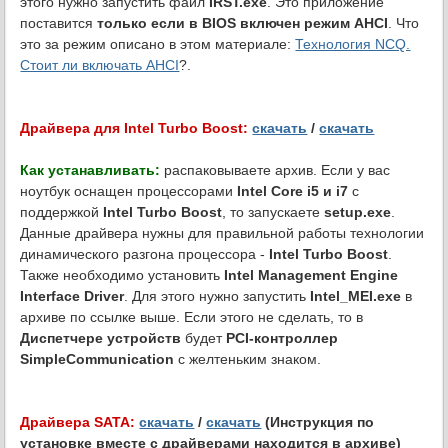
этого нужно запустить файл
IRST.exe
. Это приложение
поставится
только если в BIOS включен режим AHCI
. Что
это за режим описано в этом материале:
Технология NCQ.
Стоит ли включать AHCI
?.
Драйвера для Intel Turbo Boost:
скачать
/
скачать
Как устанавливать:
распаковываете архив. Если у вас
ноутбук оснащен процессорами
Intel Core i5 и i7
с
поддержкой
Intel Turbo Boost
, то запускаете
setup.exe
.
Данные драйвера нужны для правильной работы технологии
динамического разгона процессора -
Intel Turbo Boost
.
Также необходимо установить
Intel Management Engine
Interface Driver
. Для этого нужно запустить
Intel_MEI.exe
в
архиве по ссылке выше. Если этого не сделать, то в
Диспетчере устройств
будет
PCI-контроллер
SimpleCommunication
с желтеньким знаком.
Драйвера SATA:
скачать
/
скачать
(Инструкция по
установке вместе с драйверами находится в архиве)