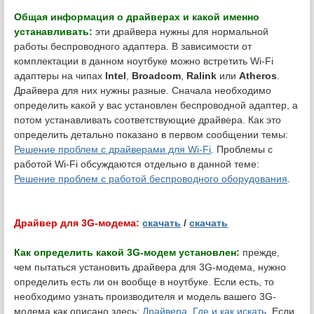
Общая информация о драйверах и какой именно
устанавливать:
эти драйвера нужны для нормальной
работы беспроводного адаптера. В зависимости от
комплектации в данном ноутбуке можно встретить Wi-Fi
адаптеры на чипах
Intel
,
Broadcom
,
Ralink
или
Atheros
.
Драйвера для них нужны разные. Сначала необходимо
определить какой у вас установлен беспроводной адаптер, а
потом устанавливать соответствующие драйвера. Как это
определить детально показано в первом сообщении темы:
Решение проблем с драйверами для Wi-Fi
. Проблемы с
работой Wi-Fi обсуждаются отдельно в данной теме:
Решение проблем с работой беспроводного оборудования
.
Драйвер для 3G-модема:
скачать
/
скачать
Как определить какой 3G-модем установлен:
прежде,
чем пытаться установить драйвера для 3G-модема, нужно
определить есть ли он вообще в ноутбуке. Если есть, то
необходимо узнать производителя и модель вашего 3G-
модема как описано здесь:
Драйвера. Где и как искать
. Если