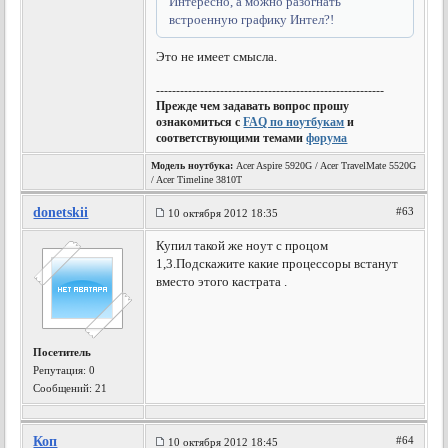
Интересно, а можно разогнать
встроенную графику Интел?!
Это не имеет смысла.
---------------------------------------------------------
Прежде чем задавать вопрос прошу
ознакомиться с
FAQ по ноутбукам
и
соответствующими темами
форума
Модель ноутбука:
Acer Aspire 5920G / Acer TravelMate 5520G
/ Acer Timeline 3810T
donetskii
#63
10 октября 2012 18:35
Купил такой же ноут с процом
1,3.Подскажите какие процессоры встанут
вместо этого кастрата .
Посетитель
Репутация:
0
Сообщений: 21
Коп
#64
10 октября 2012 18:45