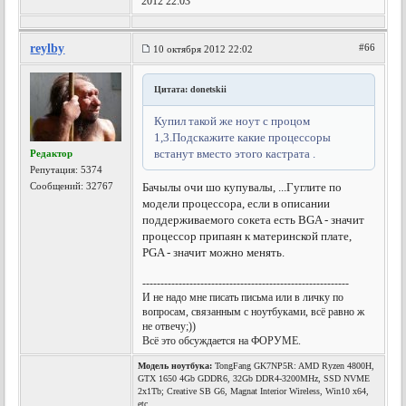
2012 22:03
reylby
#66
10 октября 2012 22:02
Цитата: donetskii
Купил такой же ноут с процом
1,3.Подскажите какие процессоры
встанут вместо этого кастрата .
Редактор
Репутация:
5374
Сообщений: 32767
Бачылы очи шо купувалы, ...
Гуглите по
модели процессора, если в описании
поддерживаемого сокета есть BGA - значит
процессор припаян к материнской плате,
PGA - значит можно менять.
---------------------------------------------------------
И не надо мне писать письма или в личку по
вопросам, связанным с ноутбуками, всё равно ж
не отвечу;))
Всё это обсуждается на ФОРУМЕ.
Модель ноутбука:
TongFang GK7NP5R: AMD Ryzen 4800H,
GTX 1650 4Gb GDDR6, 32Gb DDR4-3200MHz, SSD NVME
2x1Tb; Creative SB G6, Magnat Interior Wireless, Win10 x64,
etc.