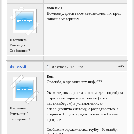
donetskii
По-моему, здесь такое невозможно, т.к. проц
запаян в материнку.
Посетитель
Репутация:
0
Сообщений: 7
donetskii
#65
10 октября 2012 19:25
Коп
,
Спасибо, а где взять эту инфу???
Укажите, пожалуйста, свою модель ноутбука
с краткими характеристиками (или с
партнамбером) и установленную
Посетитель
операционную систему, с разрядностью, в
Репутация:
0
подписи. Подпись редактируется в Вашем
Сообщений: 21
профиле.
Сообщение отредактировал
reylby
- 10 октября