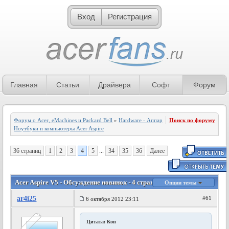
Вход
Регистрация
Главная
Статьи
Драйвера
Софт
Форум
Форум о Acer, eMachines и Packard Bell
»
Hardware - Аппаратное обеспечение
Поиск по форуму
»
Ноутбуки и компьютеры Acer Aspire
36 страниц
1
2
3
4
5
...
34
35
36
Далее
Acer Aspire V5 - Обсуждение новинок - 4 страница
Опции темы
ar4i25
#61
6 октября 2012 23:11
Цитата: Коп