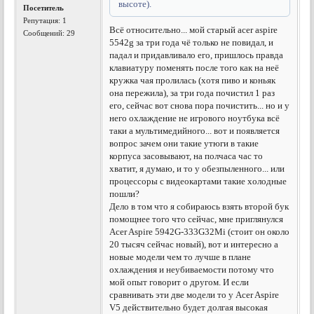
высоте).
Посетитель
Репутация:
1
Всё относительно... мой старый асеr aspire
Сообщений: 29
5542g за три года чё только не повидал, и
падал и придавливало его, пришлось правда
клавиатуру поменять после того как на неё
кружка чая пролилась (хотя пиво и коньяк
она пережила), за три года почистил 1 раз
его, сейчас вот снова пора почистить... но и у
него охлаждение не игрового ноутбука всё
таки а мультимедийного... вот и появляется
вопрос зачем они такие утюги в такие
корпуса засовывают, на полчаса час то
хватит, я думаю, и то у обезпыленного... или
процессоры с видеокартами такие холодные
пошли?
Дело в том что я собираюсь взять второй бук
помощнее того что сейчас, мне приглянулся
Acer Aspire 5942G-333G32Mi (стоит он около
20 тысяч сейчас новый), вот и интересно а
новые модели чем то лучше в плане
охлаждения и неубиваемости потому что
мой опыт говорит о другом. И если
сравнивать эти две модели то у Acer Aspire
V5 действительно будет долгая высокая