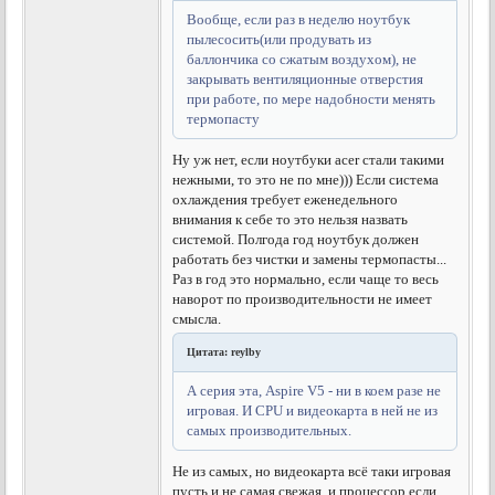
Вообще, если раз в неделю ноутбук
пылесосить(или продувать из
баллончика со сжатым воздухом), не
закрывать вентиляционные отверстия
при работе, по мере надобности менять
термопасту
Ну уж нет, если ноутбуки асеr стали такими
нежными, то это не по мне))) Если система
охлаждения требует еженедельного
внимания к себе то это нельзя назвать
системой. Полгода год ноутбук должен
работать без чистки и замены термопасты...
Раз в год это нормально, если чаще то весь
наворот по производительности не имеет
смысла.
Цитата: reylby
А серия эта, Aspire V5 - ни в коем разе не
игровая. И CPU и видеокарта в ней не из
самых производительных.
Не из самых, но видеокарта всё таки игровая
пусть и не самая свежая, и процессор если