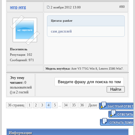
serg-serg
#80
2 ноября 2012 13:00
Цитата: panker
сам дисплей
Посетитель
Репутация:
102
Сообщений: 971
Модель ноутбука:
Acer V3 771G Win 8, Lenovo Z580.Win7.
Эту тему
читают:
0
пользователей
(
) и 2 гостей
36 страниц
1
2
3
4
5
...
34
35
36
Далее
Информация