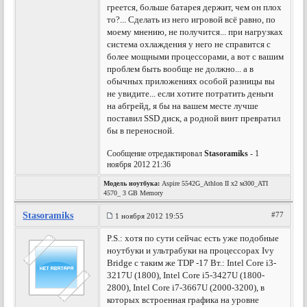
греется, больше батарея держит, чем он плох
то?... Сделать из него игровой всё равно, по
моему мнению, не получится... при нагрузках
система охлаждения у него не справится с
более мощными процессорами, а вот с вашим
проблем быть вообще не должно... а в
обычных приложениях особой разницы вы
не увидите... если хотите потратить деньги
на абгрейд, я бы на вашем месте лучше
поставил SSD диск, а родной винт превратил
бы в переносной.
Сообщение отредактировал
Stasoramiks
- 1
ноября 2012 21:36
Модель ноутбука:
Aspire 5542G_Athlon II x2 м300_ATI
4570_ 3 GB Memory
Stasoramiks
#77
1 ноября 2012 19:55
P.S.: хотя по сути сейчас есть уже подобные
ноутбуки и ультрабуки на процессорах Ivy
Bridge с таким же TDP -17 Вт.: Intel Core i3-
3217U (1800), Intel Core i5-3427U (1800-
2800), Intel Core i7-3667U (2000-3200), в
которых встроенная графика на уровне