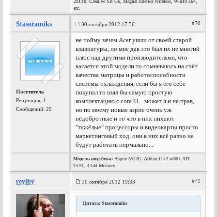
2x1Tb; Creative SB G6, Magnat Interior Wireless, Win10 x64,
etc.
Stasoramiks
#70
30 октября 2012 17:56
не пойму зачем Acer ушли от своей старой
клавиатуры, по мне дак это был их не многий
плюс над другими производителями, что
касается этой модели то сомневаюсь на счёт
качества матрицы и работоспособности
системы охлаждения, если бы я его себе
Посетитель
покупал то взял бы самую простую
Репутация:
1
комплектацию с core i3... может я и не прав,
Сообщений: 29
но по моему новые aspire очень уж
недобротные и то что в них пихают
"тяжёлые" процессоры и видеокарты просто
маркетинговый ход, они в них всё равно не
будут работать нормально...
Модель ноутбука:
Aspire 5542G_Athlon II x2 м300_ATI
4570_ 3 GB Memory
reylby
#71
30 октября 2012 19:33
Цитата: Stasoramiks