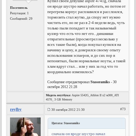
Купил своей девушке aspire 4741g, сначала
он вроде шустро начал работать, но потом от
Посетитель
перегрева корпус расплавился и расслоился,
Репутация:
1
тормозить стал жутко, да спору нет нужно
Сообщений: 29
чистить его, но не раз в 2-4 недели ведь, чуть
только пыли попадает и так называемый
куллер что есть что нет его.. динамики
отвратительные (просмотрел несколько у
всех такие были), когда покупал купился на
начинку и цену, и доверился своему опыту
использования эспаеров, и до сих пор в
непонятках, были нормальные ноуты, а такой
хлам вдруг стал.... или у них за год что то
координально изменилось?
Сообщение отредактировал
Stasoramiks
- 30
октября 2012 21:28
Модель ноутбука:
Aspire 5542G_Athlon II x2 м300_ATI
4570_ 3 GB Memory
reylby
#73
30 октября 2012 21:30
Цитата: Stasoramiks
сначала он вроде шустро начал