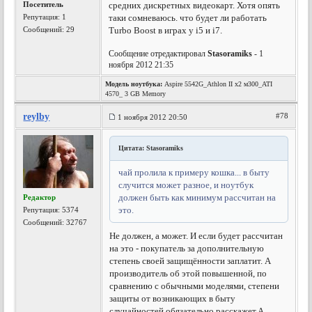
Посетитель
средних дискретных видеокарт. Хотя опять
Репутация:
1
таки сомневаюсь. что будет ли работать
Сообщений: 29
Turbo Boost в играх у i5 и i7.
Сообщение отредактировал
Stasoramiks
- 1
ноября 2012 21:35
Модель ноутбука:
Aspire 5542G_Athlon II x2 м300_ATI
4570_ 3 GB Memory
reylby
#78
1 ноября 2012 20:50
Цитата: Stasoramiks
чай пролила к примеру кошка... в быту
случится может разное, и ноутбук
должен быть как минимум рассчитан на
Редактор
это.
Репутация:
5374
Сообщений: 32767
Не должен, а может. И если будет рассчитан
на это - покупатель за дополнительную
степень своей защищённости заплатит. А
производитель об этой повышенной, по
сравнению с обычными моделями, степени
защиты от возникающих в быту
случайностей обязательно расскажет.
А