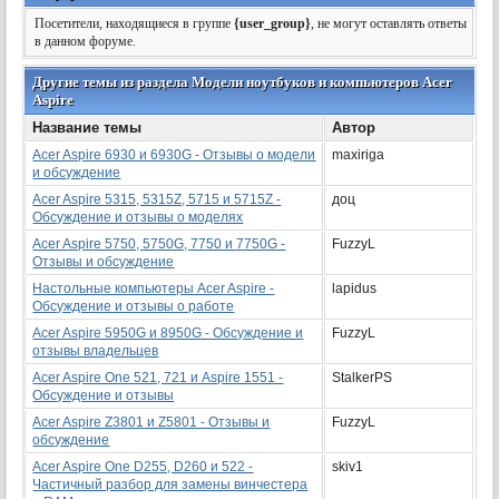
Посетители, находящиеся в группе
{user_group}
, не могут оставлять ответы
в данном форуме.
Другие темы из раздела Модели ноутбуков и компьютеров Acer
Aspire
Название темы
Автор
Acer Aspire 6930 и 6930G - Отзывы о модели
maxiriga
и обсуждение
Acer Aspire 5315, 5315Z, 5715 и 5715Z -
доц
Обсуждение и отзывы о моделях
Acer Aspire 5750, 5750G, 7750 и 7750G -
FuzzyL
Отзывы и обсуждение
Настольные компьютеры Acer Aspire -
lapidus
Обсуждение и отзывы о работе
Acer Aspire 5950G и 8950G - Обсуждение и
FuzzyL
отзывы владельцев
Acer Aspire One 521, 721 и Aspire 1551 -
StalkerPS
Обсуждение и отзывы
Acer Aspire Z3801 и Z5801 - Отзывы и
FuzzyL
обсуждение
Acer Aspire One D255, D260 и 522 -
skiv1
Частичный разбор для замены винчестера