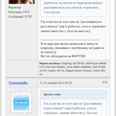
работать, но потом от перегрева корпус
расплавился и расслоился, тормозить
Редактор
стал жутко
Репутация:
5374
Сообщений: 32767
Гм, если после того как он "расплавился и
расслоился" ещё и работал, хоть и тормозил -
значит качество у Acer на высоте).
---------------------------------------------------------
И не надо мне писать письма или в личку по
вопросам, связанным с ноутбуками, всё равно ж
не отвечу;))
Всё это обсуждается на ФОРУМЕ.
Модель ноутбука:
TongFang GK7NP5R: AMD Ryzen 4800H,
GTX 1650 4Gb GDDR6, 32Gb DDR4-3200MHz, SSD NVME
2x1Tb; Creative SB G6, Magnat Interior Wireless, Win10 x64,
etc.
Stasoramiks
#74
31 октября 2012 02:25
Цитата: reylby
Гм, если после того как он "расплавился
и расслоился" ещё и работал, хоть и
тормозил - значит качество у Acer на