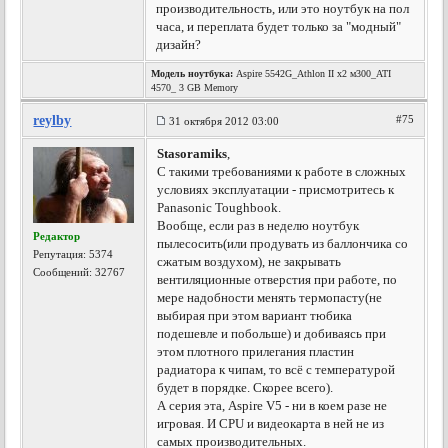
производительность, или это ноутбук на пол
часа, и переплата будет только за "модный"
дизайн?
Модель ноутбука:
Aspire 5542G_Athlon II x2 м300_ATI
4570_ 3 GB Memory
reylby
#75
31 октября 2012 03:00
Stasoramiks
,
С такими требованиями к работе в сложных
условиях эксплуатации - присмотритесь к
Panasonic Toughbook.
Вообще, если раз в неделю ноутбук
Редактор
пылесосить(или продувать из баллончика со
Репутация:
5374
сжатым воздухом), не закрывать
Сообщений: 32767
вентиляционные отверстия при работе, по
мере надобности менять термопасту(не
выбирая при этом вариант тюбика
подешевле и побольше) и добиваясь при
этом плотного прилегания пластин
радиатора к чипам, то всё с температурой
будет в порядке. Скорее всего).
А серия эта, Aspire V5 - ни в коем разе не
игровая. И CPU и видеокарта в ней не из
самых производительных.