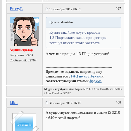
FuzzyL
#67
15 октября 2012 06:39
Цитата: donetskii
Купил такой же ноут с процом
1,3.Подскажите какие процессоры
встанут вместо этого кастрата .
Администратор
А чем вас проц на 1.3 ГГц не устроил?
Репутация:
2483
Сообщений: 32767
---------------------------------------------------------
Прежде чем задавать вопрос прошу
ознакомиться с
FAQ по ноутбукам
и
соответствующими темами
форума
Модель ноутбука:
Acer Aspire 5920G / Acer TravelMate 5520G
/ Acer Timeline 3810T
kiko
#68
30 октября 2012 16:49
А существуют комплектации в связке i5 3210
с 640m этой модели?