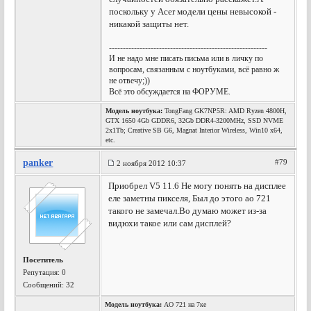
поскольку у Acer модели цены невысокой -
никакой защиты нет.
---------------------------------------------------------
И не надо мне писать письма или в личку по
вопросам, связанным с ноутбуками, всё равно ж
не отвечу;))
Всё это обсуждается на ФОРУМЕ.
Модель ноутбука:
TongFang GK7NP5R: AMD Ryzen 4800H,
GTX 1650 4Gb GDDR6, 32Gb DDR4-3200MHz, SSD NVME
2x1Tb; Creative SB G6, Magnat Interior Wireless, Win10 x64,
etc.
panker
#79
2 ноября 2012 10:37
Приобрел V5 11.6 Не могу понять на дисплее
еле заметны пикселя, Был до этого ао 721
такого не замечал.Во думаю может из-за
видюхи такое или сам дисплей?
Посетитель
Репутация:
0
Сообщений: 32
Модель ноутбука:
АО 721 на 7ке