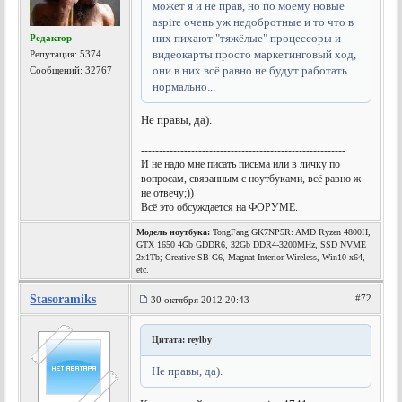
может я и не прав, но по моему новые
aspire очень уж недобротные и то что в
них пихают "тяжёлые" процессоры и
Редактор
видеокарты просто маркетинговый ход,
Репутация:
5374
они в них всё равно не будут работать
Сообщений: 32767
нормально...
Не правы, да).
---------------------------------------------------------
И не надо мне писать письма или в личку по
вопросам, связанным с ноутбуками, всё равно ж
не отвечу;))
Всё это обсуждается на ФОРУМЕ.
Модель ноутбука:
TongFang GK7NP5R: AMD Ryzen 4800H,
GTX 1650 4Gb GDDR6, 32Gb DDR4-3200MHz, SSD NVME
2x1Tb; Creative SB G6, Magnat Interior Wireless, Win10 x64,
etc.
Stasoramiks
#72
30 октября 2012 20:43
Цитата: reylby
Не правы, да).