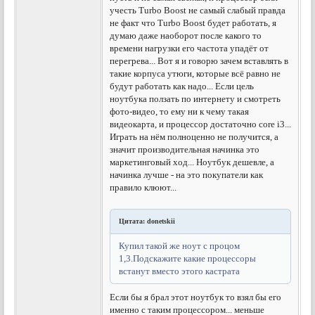
учесть Turbo Boost не самый слабый правда
не факт что Turbo Boost будет работать, я
думаю даже наоборот после какого то
времени нагрузки его частота упадёт от
перегрева... Вот я и говорю зачем вставлять в
такие корпуса утюги, которые всё равно не
будут работать как надо... Если цель
ноутбука ползать по интернету и смотреть
фото-видео, то ему ни к чему такая
видеокарта, и процессор достаточно core i3...
Играть на нём полноценно не получится, а
значит производительная начинка это
маркетинговый ход... Ноутбук дешевле, а
начинка лучше - на это покупатели как
правило клюют...
Цитата: donetskii
Купил такой же ноут с процом
1,3.Подскажите какие процессоры
встанут вместо этого кастрата
Если бы я брал этот ноутбук то взял бы его
именно с таким процессором... меньше