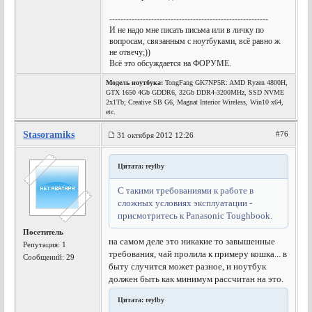
---------------------------------------------------------
И не надо мне писать письма или в личку по
вопросам, связанным с ноутбуками, всё равно ж
не отвечу;))
Всё это обсуждается на ФОРУМЕ.
Модель ноутбука:
TongFang GK7NP5R: AMD Ryzen 4800H,
GTX 1650 4Gb GDDR6, 32Gb DDR4-3200MHz, SSD NVME
2x1Tb; Creative SB G6, Magnat Interior Wireless, Win10 x64,
etc.
Stasoramiks
#76
31 октября 2012 12:26
Цитата: reylby
С такими требованиями к работе в
сложных условиях эксплуатации -
присмотритесь к Panasonic Toughbook.
Посетитель
на самом деле это никакие то завышенные
Репутация:
1
требования, чай пролила к примеру кошка... в
Сообщений: 29
быту случится может разное, и ноутбук
должен быть как минимум рассчитан на это.
Цитата: reylby