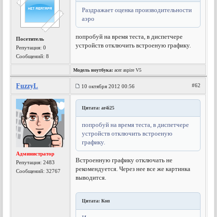
Раздражает оценка производительности
аэро
попробуй на время теста, в диспетчере
Посетитель
устройств отключить встроеную графику.
Репутация:
0
Сообщений: 8
Модель ноутбука:
acer aspire V5
FuzzyL
#62
10 октября 2012 00:56
Цитата: ar4i25
попробуй на время теста, в диспетчере
устройств отключить встроеную
графику.
Администратор
Встроенную графику отключать не
Репутация:
2483
рекомендуется. Через нее все же картинка
Сообщений: 32767
выводится.
Цитата: Коп