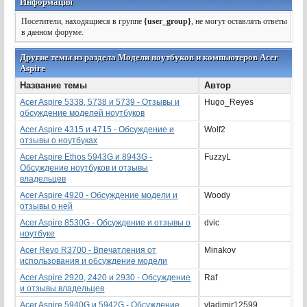
Информация
Посетители, находящиеся в группе
{user_group}
, не могут оставлять ответы
в данном форуме.
Другие темы из раздела Модели ноутбуков и компьютеров Acer
Aspire
Название темы
Автор
Acer Aspire 5338, 5738 и 5739 - Отзывы и
Hugo_Reyes
обсуждение моделей ноутбуков
Acer Aspire 4315 и 4715 - Обсуждение и
Wolf2
отзывы о ноутбуках
Acer Aspire Ethos 5943G и 8943G -
FuzzyL
Обсуждение ноутбуков и отзывы
владельцев
Acer Aspire 4920 - Обсуждение модели и
Woody
отзывы о ней
Acer Aspire 8530G - Обсуждение и отзывы о
dvic
ноутбуке
Acer Revo R3700 - Впечатления от
Minakov
использования и обсуждение модели
Acer Aspire 2920, 2420 и 2930 - Обсуждение
Raf
и отзывы владельцев
Acer Aspire 5940G и 5942G - Обсуждение
vladimir12599