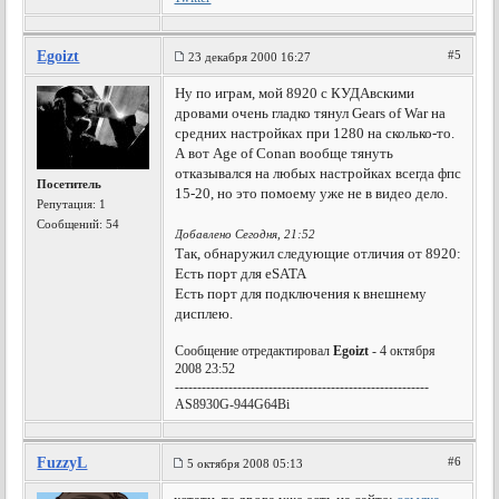
Egoizt
#5
23 декабря 2000 16:27
Ну по играм, мой 8920 с КУДАвскими
дровами очень гладко тянул Gears of War на
средних настройках при 1280 на сколько-то.
А вот Age of Conan вообще тянуть
отказывался на любых настройках всегда фпс
Посетитель
15-20, но это помоему уже не в видео дело.
Репутация:
1
Сообщений: 54
Добавлено Сегодня, 21:52
Так, обнаружил следующие отличия от 8920:
Есть порт для eSATA
Есть порт для подключения к внешнему
дисплею.
Сообщение отредактировал
Egoizt
- 4 октября
2008 23:52
---------------------------------------------------------
AS8930G-944G64Bi
FuzzyL
#6
5 октября 2008 05:13