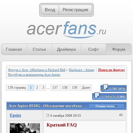
Вход
Регистрация
Главная
Статьи
Драйвера
Софт
Форум
Форум о Acer, eMachines и Packard Bell
»
Hardware - Аппаратное обеспечение
Поиск по форуму
»
Ноутбуки и компьютеры Acer Aspire
139 страниц
1
2
3
...
137
138
139
Далее
Acer Aspire 8930G - Обсуждение ноутбука
Опции темы
Egoizt
#1
4 октября 2008 20:55
Краткий FAQ