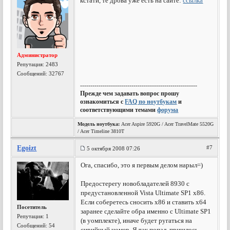
кстати, те дрова уже есть на сайте:
ссылка
Администратор
Репутация:
2483
Сообщений: 32767
---------------------------------------------------------
Прежде чем задавать вопрос прошу
ознакомиться с
FAQ по ноутбукам
и
соответствующими темами
форума
Модель ноутбука:
Acer Aspire 5920G / Acer TravelMate 5520G
/ Acer Timeline 3810T
Egoizt
#7
5 октября 2008 07:26
Ога, спасибо, это я первым делом нарыл=)
Предостерегу новобладателей 8930 с
предустановленной Vista Ultimate SP1 x86.
Если соберетесь сносить х86 и ставить х64
Посетитель
заранее сделайте обра именно с Ultimate SP1
Репутация:
1
(в уомплекте), иначе будет ругаться на
Сообщений: 54
сирийный номер. Я так попал, пришлось