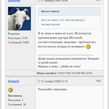
minos66
#17
17 октября 2008 19:08
Цитата: belousd
(кто не знает, это чистая винда с
активатором)
Я не знаю и знать не хочу. Используем
Редактор
оригинальные дистры Microsoft,
Репутация:
1120
соответствующие лицензии - проблем нет,
Сообщений: 9409
посты писать нужды не возникает.
---------------------------------------------------------
Детям нельзя пользоваться интернетом. Интернет
от детей глупеет.
Написал в личку - убейся ап стену!
Модель ноутбука:
7520G/7750G Win7HP/HB x32/64
fergard
#18
17 октября 2008 21:13
Покупайте лицензию.
Посетитель
Репутация:
3
Сообщений: 36