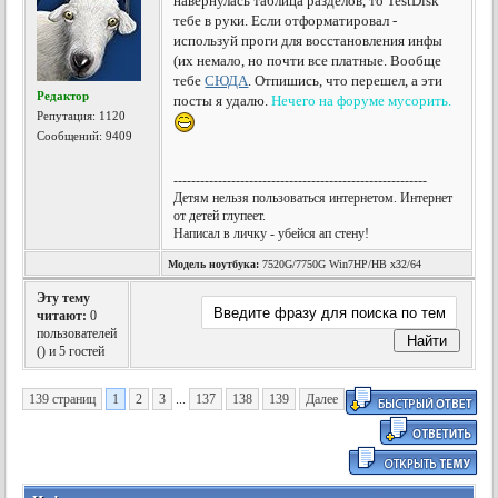
навернулась таблица разделов, то TestDisk
тебе в руки. Если отформатировал -
используй проги для восстановления инфы
(их немало, но почти все платные. Вообще
тебе
СЮДА
. Отпишись, что перешел, а эти
Редактор
посты я удалю.
Нечего на форуме мусорить.
Репутация:
1120
Сообщений: 9409
---------------------------------------------------------
Детям нельзя пользоваться интернетом. Интернет
от детей глупеет.
Написал в личку - убейся ап стену!
Модель ноутбука:
7520G/7750G Win7HP/HB x32/64
Эту тему
читают:
0
пользователей
(
) и 5 гостей
139 страниц
1
2
3
...
137
138
139
Далее