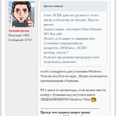
Цитата: belousd
А вот ACER даже не грузится с этого
диска, в оболочку не заходит. Просто
виснет.
Задача такова - поставить Vista Ultimate
Администратор
SP1 Rus x64.
Репутация:
2483
Может, есть какие то заковыки при
Сообщений: 32767
установке операционки на
конкретно_8930/весь_ACER/
вообще_ноуты ?
Если кто проделывал процедуру и всё
получилось, помогите.
особо ухищрятся для установки Windows
Vista на ноутбук не надо...Нужно пользоватся
оригинальными сборками...
PS а зачем те активаторы, если можно ввести
номер с бумажки под ноутом и иметь
ЛИЦЕНЗИОННУЮ Windows Vista
---------------------------------------------------------
Прежде чем задавать вопрос прошу