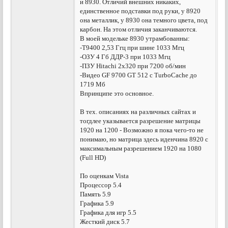
и 8930. Отличий внешних никаких,
единственное подставки под руки, у 8920
она металлик, у 8930 она темного цвета, под
карбон. На этом отличия заканчиваются.
В моей модельке 8930 утрамбованны:
-T9400 2,53 Ггц при шине 1033 Мгц
-ОЗУ 4 Гб ДДР-3 при 1033 Мгц
-ПЗУ Hitachi 2х320 при 7200 об/мин
-Видео GF 9700 GT 512 c TurboCache до
1719 Мб
Впринципе это основное.
В тех. описаниях на различных сайтах и
тогдлее указывается разрешение матрицы
1920 на 1200 - Возможно я пока чего-то не
понимаю, но матрица здесь иденчина 8920 с
максимальным разрешением 1920 на 1080
(Full HD)
По оценкам Vista
Процессор 5.4
Память 5.9
Графика 5.9
Графика для игр 5.5
Жесткий диск 5.7