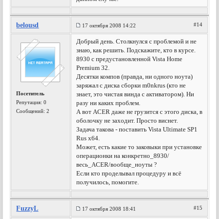
belousd
#14
17 октября 2008 14:22
Добрый день. Столкнулся с проблемой и не
знаю, как решить. Подскажите, кто в курсе.
8930 с предустановленной Vista Home
Premium 32.
Десятки компов (правда, ни одного ноута)
заряжал с диска сборки m0nkrus (кто не
Посетитель
знает, это чистая винда с активатором). Ни
Репутация:
0
разу ни каких проблем.
Сообщений: 2
А вот ACER даже не грузится с этого диска, в
оболочку не заходит. Просто виснет.
Задача такова - поставить Vista Ultimate SP1
Rus x64.
Может, есть какие то заковыки при установке
операционки на конкретно_8930/
весь_ACER/вообще_ноуты ?
Если кто проделывал процедуру и всё
получилось, помогите.
FuzzyL
#15
17 октября 2008 18:41