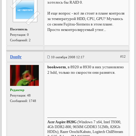
хотелось бы RAID 0.
И еще вопрос - всё ли стоит в плане контроля
за температурой HDD, CPU, GPU? Мучаюсь
со своим Fujitsu-Siemens в этом плане.
Посетитель
Просто неконтролируемый утюг...
Репутация:
0
Сообщений: 2
Don0r
#12
10 октября 2008 12:17
bookworm
, в 8920 и 8930 в них установлено
2 hdd, только по скорости они разнятся.
Редактор
Репутация:
48
Сообщений: 1748
---------------------------------------------------------
Acer Aspire 8920G
(Windows 7 x64, Intel T9300,
4Gb DDR2-800, 9650M GDDR3 512Mb, 820Gb
HDDs); Razer Orochi/Kabuto, Logitech ChillStream