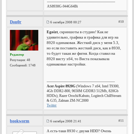
---------------------------------------------------------
AS8930G-944G64Bi
Don0r
#10
6 октября 2008 00:27
Egoizt
, скриншоты в студию! Как не
удивительно, графика и графика для игр на
8920 одинаковая. Жесткий диск у меня 5.3,
но если поставить жесткий диск, как в 8930,
то будет такая же фигня. Когда ставил на
Редактор
8920 висту х64, то Виста показывала
Репутация:
48
одинаковые настройки.
Сообщений: 1748
---------------------------------------------------------
Acer Aspire 8920G
(Windows 7 x64, Intel T9300,
4Gb DDR2-800, 9650M GDDR3 512Mb, 820Gb
HDDs); Razer Orochi/Kabuto, Logitech ChillStream
& G35, Zalman ZM-NC2000
Twitter
bookworm
#11
6 октября 2008 21:41
А есть-таки 8930 с двумя HDD? Очень