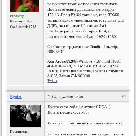
получается такая же производительность.
Поставьте новые дровишки для нвидиа
178.13. Проц Р9400 такой же, как и Т9300,
Редактор
только в одном увеличили частоту шины для
Репутация:
48
ДДР3, но понизили L2 кэш до 3мб.
Сообщений: 1748
З.ы. Если разрешение сторон 16:9, то
разрешение монитора будет 1920х1080.
Сообщение отредактировал
Don0r
- 4 октября
2008 23:37
---------------------------------------------------------
Acer Aspire 8920G
(Windows 7 x64, Intel T9300,
4Gb DDR2-800, 9650M GDDR3 512Mb, 820Gb
HDDs); Razer Orochi/Kabuto, Logitech ChillStream
& G35, Zalman ZM-NC2000
Twitter
Egoizt
#3
4 октября 2008 23:38
Ну это само собой, а лучше CUDA=)
Но это после сноса х86.
Пока так посмотрю по производительности.
Посетитель
Сейчас гляну на индекс производительности