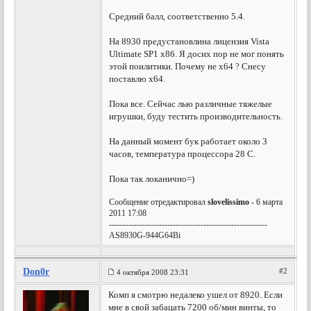
Средний балл, соответственно 5.4.
На 8930 предустановлина лицензия Vista
Ultimate SP1 х86. Я досих пор не мог понять
этой поилитики. Почему не х64 ? Снесу
поставлю х64.
Пока все. Сейчас лью различные тяжелые
игрушки, буду тестить производительность.
На данный момент бук работает около 3
часов, температура процессора 28 С.
Пока так локанично=)
Сообщение отредактировал
slovelissimo
- 6 марта
2011 17:08
---------------------------------------------------------
AS8930G-944G64Bi
Don0r
#2
4 октября 2008 23:31
Комп я смотрю недалеко ушел от 8920. Если
мне в свой забацать 7200 об/мин винты, то