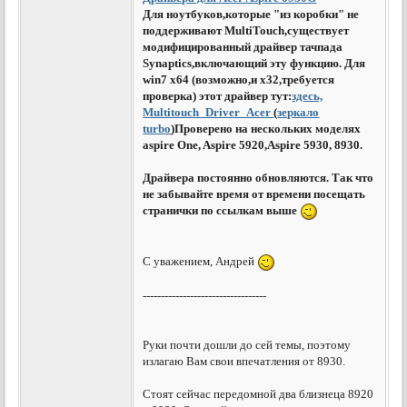
Для ноутбуков,которые "из коробки" не
поддерживают MultiTouch,существует
модифицированный драйвер тачпада
Synaptics,включающий эту функцию. Для
win7 x64 (возможно,и x32,требуется
проверка) этот драйвер тут:
здесь,
Multitouch_Driver_Acer
(
зеркало
turbo
)Проверено на нескольких моделях
aspire One, Aspire 5920,Aspire 5930, 8930.
Драйвера постоянно обновляются. Так что
не забывайте время от времени посещать
странички по ссылкам выше
С уважением, Андрей
----------------------------------
Руки почти дошли до сей темы, поэтому
излагаю Вам свои впечатления от 8930.
Стоят сейчас передомной два близнеца 8920