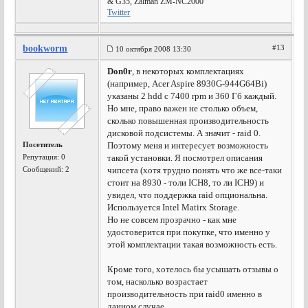
& G35, Zalman ZM-NC2000
Twitter
bookworm
#13
10 октября 2008 13:30
Don0r
, в некоторых комплектациях
(например, Acer Aspire 8930G-944G64Bi)
указаны 2 hdd с 7400 rpm и 360 Гб каждый.
Но мне, право важен не столько объем,
сколько повышенная производительность
дисковой подсистемы. А значит - raid 0.
Посетитель
Поэтому меня и интересует возможность
Репутация:
0
такой установки. Я посмотрел описания
Сообщений: 2
чипсета (хотя трудно понять что же все-таки
стоит на 8930 - толи ICH8, то ли ICH9) и
увидел, что поддержка raid опциональна.
Используется Intel Matirx Storage.
Но не совсем прозрачно - как мне
удостоверится при покупке, что именно у
этой комплектации такая возможность есть.
Кроме того, хотелось бы усышать отзывы о
том, насколько возрастает
производительность при raid0 именно в
данном случае.