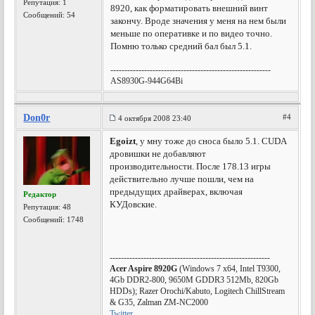
Репутация:
1
8920, как форматировать внешний винт
Сообщений: 54
закончу. Вроде значения у меня на нем были
меньше по оперативке и по видео точно.
Помню только средний бал был 5.1.
---------------------------------------------------------
AS8930G-944G64Bi
Don0r
#4
4 октября 2008 23:40
Egoizt
, у мну тоже до сноса было 5.1. CUDA
дровишки не добавляют
производительности. После 178.13 игры
действительно лучше пошли, чем на
предыдущих драйверах, включая
Редактор
КУДовские.
Репутация:
48
Сообщений: 1748
---------------------------------------------------------
Acer Aspire 8920G
(Windows 7 x64, Intel T9300,
4Gb DDR2-800, 9650M GDDR3 512Mb, 820Gb
HDDs); Razer Orochi/Kabuto, Logitech ChillStream
& G35, Zalman ZM-NC2000
Twitter