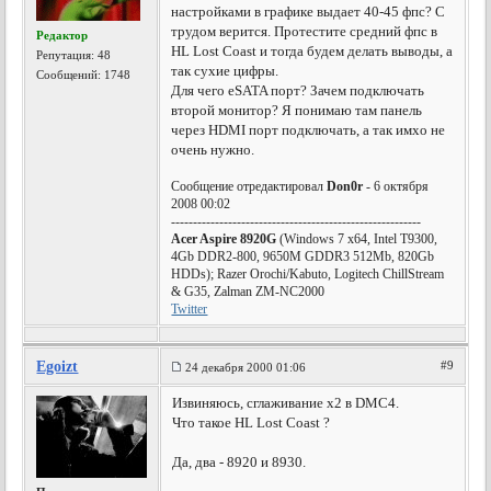
настройками в графике выдает 40-45 фпс? С
трудом верится. Протестите средний фпс в
Редактор
HL Lost Coast и тогда будем делать выводы, а
Репутация:
48
так сухие цифры.
Сообщений: 1748
Для чего eSATA порт? Зачем подключать
второй монитор? Я понимаю там панель
через HDMI порт подключать, а так имхо не
очень нужно.
Сообщение отредактировал
Don0r
- 6 октября
2008 00:02
---------------------------------------------------------
Acer Aspire 8920G
(Windows 7 x64, Intel T9300,
4Gb DDR2-800, 9650M GDDR3 512Mb, 820Gb
HDDs); Razer Orochi/Kabuto, Logitech ChillStream
& G35, Zalman ZM-NC2000
Twitter
Egoizt
#9
24 декабря 2000 01:06
Извиняюсь, сглаживание х2 в DMC4.
Что такое HL Lost Coast ?
Да, два - 8920 и 8930.