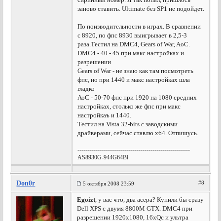
заново ставить. Ultimate без SP1 не подойдет.
По поизводительности в играх. В сравнении
с 8920, по фпс 8930 выигрывает в 2,5-3
раза.Тестил на DMC4, Gears of War, AoC.
DMC4 - 40 - 45 при макс настройках и
разрешении
Gears of War - не знаю как там посмотреть
фпс, но при 1440 и макс настройках шла
гладко
АоС - 50-70 фпс при 1920 на 1080 средних
настройках, столько же фпс при макс
настройкаъ и 1440.
Тестил на Vista 32-bits с заводскими
драйверами, сейчас ставлю х64. Отпишусь.
---------------------------------------------------------
AS8930G-944G64Bi
Don0r
#8
5 октября 2008 23:59
Egoizt
, у вас что, два асера? Купили бы сразу
Dell XPS с двумя 8800M GTX. DMC4 при
разрешении 1920х1080, 16xQc и ультра