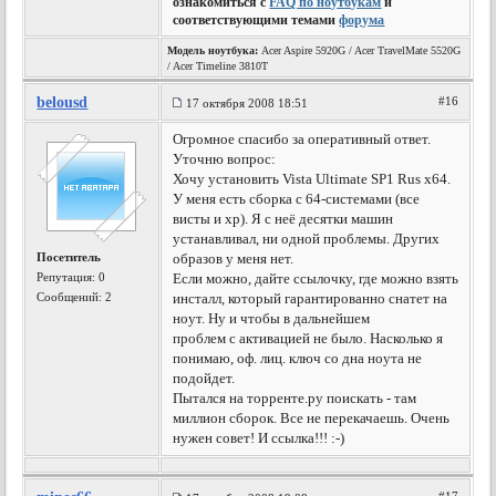
ознакомиться с
FAQ по ноутбукам
и
соответствующими темами
форума
Модель ноутбука:
Acer Aspire 5920G / Acer TravelMate 5520G
/ Acer Timeline 3810T
belousd
#16
17 октября 2008 18:51
Огромное спасибо за оперативный ответ.
Уточню вопрос:
Хочу установить Vista Ultimate SP1 Rus x64.
У меня есть сборка с 64-системами (все
висты и хр). Я с неё десятки машин
устанавливал, ни одной проблемы. Других
Посетитель
образов у меня нет.
Репутация:
0
Если можно, дайте ссылочку, где можно взять
Сообщений: 2
инсталл, который гарантированно снатет на
ноут. Ну и чтобы в дальнейшем
проблем с активацией не было. Насколько я
понимаю, оф. лиц. ключ со дна ноута не
подойдет.
Пытался на торренте.ру поискать - там
миллион сборок. Все не перекачаешь. Очень
нужен совет! И ссылка!!! :-)