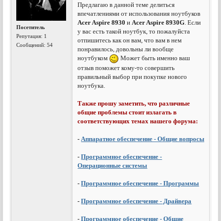
Предлагаю в данной теме делиться
впечатлениями от использования ноутбуков
Acer Aspire 8930
и
Acer Aspire 8930G
. Если
Посетитель
у вас есть такой ноутбук, то пожалуйста
Репутация:
1
отпишитесь как он вам, что вам в нем
Сообщений: 54
понравилось, довольны ли вообще
ноутбуком
Может быть именно ваш
отзыв поможет кому-то совершить
правильный выбор при покупке нового
ноутбука.
Также прошу заметить, что различные
общие проблемы стоит излагать в
соответствующих темах нашего форума:
-
Аппаратное обеспечение - Общие вопросы
-
Программное обеспечение -
Операционные системы
-
Программное обеспечение - Программы
-
Программное обеспечение - Драйвера
-
Программное обеспечение - Общие