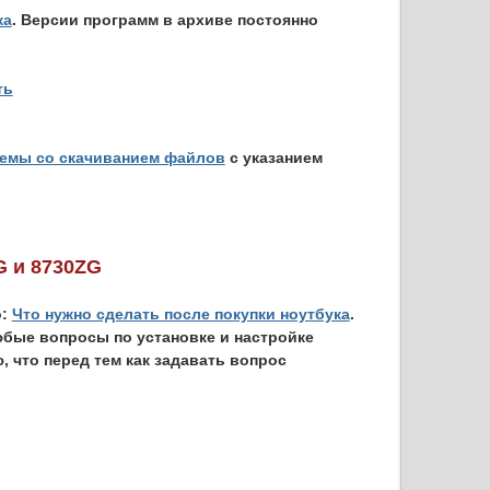
ка
. Версии программ в архиве постоянно
ть
емы со скачиванием файлов
с указанием
G и 8730ZG
о:
Что нужно сделать после покупки ноутбука
.
юбые вопросы по установке и настройке
, что перед тем как задавать вопрос