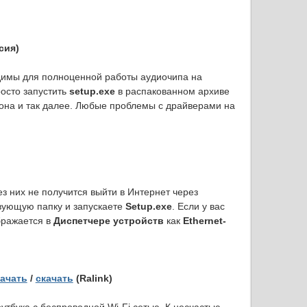
сия)
одимы для полноценной работы аудиочипа на
росто запустить
setup.exe
в распакованном архиве
фона и так далее. Любые проблемы с драйверами на
 них не получится выйти в Интернет через
твующую папку и запускаете
Setup.exe
. Если у вас
бражается в
Диспетчере устройств
как
Ethernet-
качать
/
скачать
(Ralink)
бука с беспроводной Wi-Fi сетью. К несчастью,