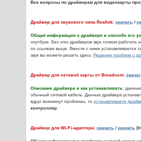
Все вопросы по драйверам для видеокарты про
Драйвер для звукового чипа Realtek:
скачать
/
с
Общая информация о драйвере и способе его ус
ноутбуке. Без этих драйверов звук толком работать 
по ссылкам выше. Вместе с ними устанавливается т
звук вы можете решить здесь:
Решение проблем с др
Драйвер для сетевой карты от Broadcom:
скачат
Описание драйвера и как устанавливать:
данные 
обычный сетевой кабель. Данные драйвера устанавли
вдруг возникнут проблемы, то
устанавливаете драйв
контроллер
.
Драйвер для Wi-Fi-адаптера:
скачать
/
скачать
(I
Общая информация о драйвере и какой нужно у