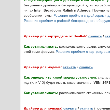
без данных драйверов беспроводной адаптер работа
чипах
Intel
,
Broadcom
,
Ralink
и
Atheros
. Прежде че
сообщении темы:
Решение проблем с драйверами дл
Решение проблем с работой беспроводного оборуд
Драйвер для картридера от Realtek:
скачать
/
ск
Как устанавливать:
распаковываете архив, запуск
этой теме форума:
Решение проблем с картридера
Драйвер для модема:
скачать
/
скачать
Как определить какой модем установлен:
сначала
код (или VID) будет иметь такое значение:
VEN_14F
Как устанавливать:
распаковываете скачанный арх
Драйвер для тачпада:
скачать
/
скачать
(последн