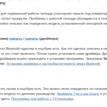
PS)
для нормальной работы тачпада (сенсорная панель под клавиатуро
е полос прокрутки. Проблемы с работой тачпада обсуждаются в это
робно описано как определить модель установленной сенсорной па
амма)
скачать
/
скачать
(драйвера)
что Bluetooth-адаптер в ноутбуке есть. Как это сделать описано 
, то его стоит включить. Потом нужно установить сами драйвера. Д
 драйверов можно переходить к установке программы. Запускаем
Se
тве:
Установка драйвера и настройка интернета через Bluetooth
.
 что тюнер в ноутбуке есть. Это можно легко определить по наличи
его модель по данному руководству:
Драйвера. Где и как искать
и ус
 здесь:
Программы для работы с TV-тюнерами
.