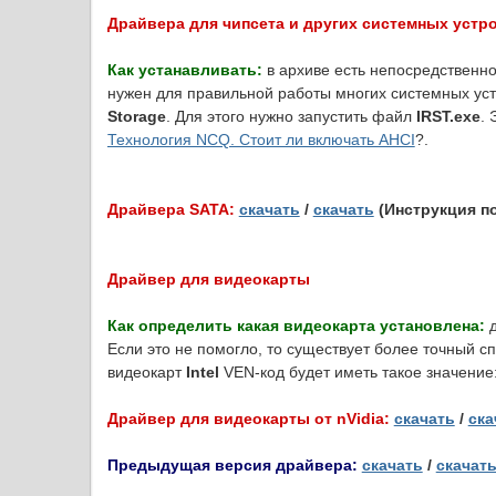
Драйвера для чипсета и других системных устрой
Как устанавливать:
в архиве есть непосредственно
нужен для правильной работы многих системных уст
Storage
. Для этого нужно запустить файл
IRST.exe
.
Технология NCQ. Стоит ли включать AHCI
?.
Драйвера SATA:
скачать
/
скачать
(Инструкция по
Драйвер для видеокарты
Как определить какая видеокарта установлена:
д
Если это не помогло, то существует более точный с
видеокарт
Intel
VEN-код будет иметь такое значение
Драйвер для видеокарты от nVidia:
скачать
/
ска
Предыдущая версия драйвера:
скачать
/
скачат