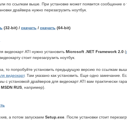
ли по ссылкам выше. При установке может появится сообщение о т
ановки драйвера нужно перезагрузить ноутбук.
ть
(32-bit) /
скачать
/
скачать
(64-bit)
ь
я видеокарт ATI нужно установить
Microsoft .NET Framework 2.0
(
видеокарту стоит перезагрузить ноутбук.
ра, то попробуйте установить предыдущую версию по ссылкам выше. 
ля видеокарт
. Там указано как установить. Еще одно замечание. Е
блемы с установкой драйверов для видеокарт ATI вам практически га
3 MSDN RUS
, например).
ать
хив, а потом запускаем
Setup.exe
. После установки стоит перезагр