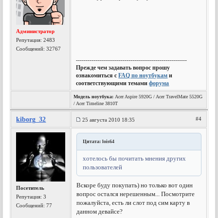
Администратор
Репутация:
2483
Сообщений: 32767
---------------------------------------------------------
Прежде чем задавать вопрос прошу
ознакомиться с
FAQ по ноутбукам
и
соответствующими темами
форума
Модель ноутбука:
Acer Aspire 5920G / Acer TravelMate 5520G
/ Acer Timeline 3810T
kiborg_32
#4
25 августа 2010 18:35
Цитата: lois64
хотелось бы почитать мнения других
пользователей
Вскоре буду покупать) но только вот один
Посетитель
вопрос остался нерешенным... Посмотрите
Репутация:
3
пожалуйста, есть ли слот под сим карту в
Сообщений: 77
данном девайсе?