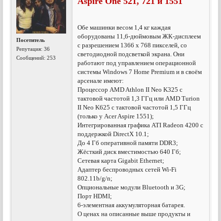
Aspire One 521, 721 и 1551
Обе машинки весом 1,4 кг каждая
оборудованы 11,6-дюймовым ЖК-дисплеем
Посетитель
с разрешением 1366 x 768 пикселей, со
Репутация:
36
светодиодной подсветкой экрана. Они
Сообщений: 253
работают под управлением операционной
системы Windows 7 Home Premium и в своём
арсенале имеют:
Процессор AMD Athlon II Neo K325 с
тактовой частотой 1,3 ГГц или AMD Turion
II Neo K625 с тактовой частотой 1,5 ГГц
(только у Acer Aspire 1551);
Интегрированная графика ATI Radeon 4200 с
поддержкой DirectX 10.1;
До 4 Гб оперативной памяти DDR3;
Жёсткий диск вместимостью 640 Гб;
Сетевая карта Gigabit Ethernet;
Адаптер беспроводных сетей Wi-Fi
802.11b/g/n;
Опциональные модули Bluetooth и 3G;
Порт HDMI;
6-элементная аккумуляторная батарея.
О ценах на описанные выше продукты и