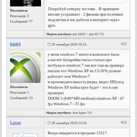
Попробуй семерку поставь... В принципе
Посетитель
вполне устраивает - 2 фильма при половине
Репутация:
3
подсветки и час работы в интернет через
Сообщений: 77
gprs.
Модель ноутбука:
acer z5610 + acer AO 721
lois64
#12
20 сентября 2010 19:53
у меня windows 7 starter в комплекте было
а насчёт батарейки читал статью про
нетбуки и windows 7 так вот там на примере
писали что Windows XP на 15-20% дольше
работает чем Windows 7
и производительность (игры, видео HD) под
Посетитель
Windows XP побыстрее будет - это я сам
Репутация:
1
проверял
Сообщений: 13
DOOM 3 (640*480 medium) windows XP - 47
fps Windows 7 - 35 fps
Модель ноутбука:
Acer Aspire 721
Lavos
#13
28 сентября 2010 14:34
Когда ожидается в продаже 1551?