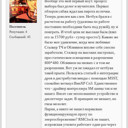
Вообще это мой первый ноут. процесс
выбора был долог и мучителен. Первых
обзоров сабжа ждал как пирога из печки.
Теперь доволен как слон. Нетбук брался с
расчетом на работу (удаленка по работе
постоянно необходима быть под рукой), ну и
Посетитель
поиграть. И чтоб цена не высокая была (взял
Репутация:
4
его за 15700 рубл - супер просто!). Каково же
Сообщений: 45
было мое удивление, когда мои любимые
Сталкер ТЧ и Обливион вполне себе сносно
заработали. Сталкер на высоких настроках,
при статическом освещении в разрешении
800*480. Обливион на низких с в том же
разрешении. Вот уж не ожидал от нетбука
такой прыти. Пользуясь статьей о интеграции
дров в дистрибутив винды с помощью MSST,
спокойно воткнул ВинХР Сп3. Единственное
что - драйвер контроллера SM шины так и не
нашел. Висит сие неопознанное устройство в
диспетчере задач. В принципе не мешает, но
глаза мозолит.
Парни, а никто не нашел нормально
функционирующую прогу по
энергосбережению? RMClock не пашет,
асеровская утилита работает один раз через