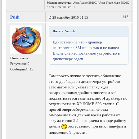
Модель ноутбука:
Acer Aspire 5920G / Acer TravelMate 5520G
/ Acer Timeline 3810T
Push
#15
29 сентября 2010 01:55
Цитата: Vardok
Единственное что - драйвер
контроллера SM шины так и не нашел.
Висит сие неопознанное устройство в
Посетитель
диспетчере задач
Репутация:
0
Сообщений: 15
Там просто нужно запустить обновление
этого драйвера из диспетчера устройств
автоматом или указать папку куда
разархивировал драйвер чипсета и всё
подхватывается замечательно.Я драйвера по
отдельности на ХР HOME SP3 ставил. С
прогой энергосбережения не стал
заморачиваться ,так как время работы от
аккума точно 5.5 часов,жена в ворде работу
делала
,естественно при выкл. вай-фай и
пониженной яркости .