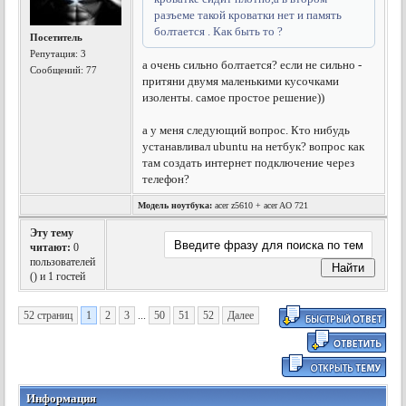
разъеме такой кроватки нет и память
болтается . Как быть то ?
Посетитель
Репутация:
3
а очень сильно болтается? если не сильно -
Сообщений: 77
притяни двумя маленькими кусочками
изоленты. самое простое решение))
а у меня следующий вопрос. Кто нибудь
устанавливал ubuntu на нетбук? вопрос как
там создать интернет подключение через
телефон?
Модель ноутбука:
acer z5610 + acer AO 721
Эту тему
читают:
0
пользователей
(
) и 1 гостей
52 страниц
1
2
3
...
50
51
52
Далее
Информация