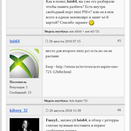
Как я понял,
lois64
, вы уже его разбирали
чтобы память разбить? Есть внутри
свободный порт mini PSI-e? или он в нем
всего в одном экземпляре и занят wi-fi
картой? Спасибо заранее
Модель ноутбука:
acer z5610 + acer AO 721
lois64
#5
26 августа 2010 07:15
место для второго mini pci есть но он не
распаян
бзор - http://retera.ru/reviews/acer-aspire-one-
721-12b8rr.html
Посетитель
Репутация:
1
Сообщений: 13
Модель ноутбука:
Acer Aspire 721
kiborg_32
#6
26 августа 2010 11:39
FuzzyL
, заплюсуй
lois64
, и обзор с ретерры
считаю нужным поставить в первое
сообщение топика.