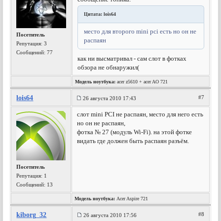
Цитата: lois64
место для второго mini pci есть но он не
Посетитель
распаян
Репутация:
3
Сообщений: 77
как ни высматривал - сам слот в фотках
обзора не обнаружил(
Модель ноутбука:
acer z5610 + acer AO 721
lois64
#7
26 августа 2010 17:43
слот mini PCI не распаян, место для него есть
но он не распаян,
фотка № 27 (модуль Wi-Fi). на этой фотке
видать где должен быть распаян разъём.
Посетитель
Репутация:
1
Сообщений: 13
Модель ноутбука:
Acer Aspire 721
kiborg_32
#8
26 августа 2010 17:56