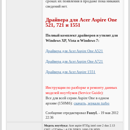
сроках их появления в продаже пока никаких
сведений нет.
Драйвера для Acer Aspire One
521, 721 и 1551
Полный комплект драйверов и утилит для
Windows XP, Vista и Windows 7:
Драйвера для Acer Aspire One A521
Драйвера для Acer Aspire One A721
Драйвера для Acer Aspire 1551
Инструкции по разборке и ремонту данных
моделей ноутбуков (Service Guide)
:
Все для всей серии Aspire One в одном
архиве (150Мб):
скачать,
зеркало turbo
Сообщение отредактировал
FuzzyL
- 19 мая 2012
22:36
Модель ноутбука:
Acer aspire 8735g intel core 2 duo 2.13
GHZ \ GT240m \ 4 GB DDR3\ 1000 GB HDD