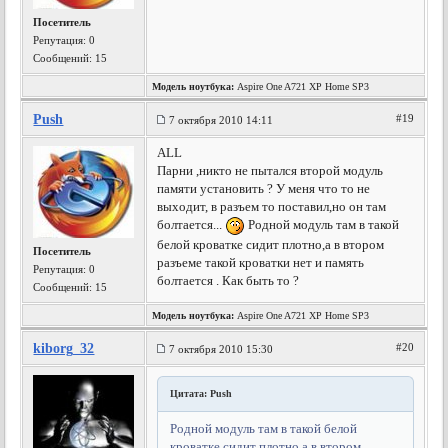
Посетитель
Репутация:
0
Сообщений: 15
Модель ноутбука:
Aspire One A721 XP Home SP3
Push
#19
7 октября 2010 14:11
ALL
Парни ,никто не пытался второй модуль
памяти установить ? У меня что то не
выходит, в разъем то поставил,но он там
болтается...
Родной модуль там в такой
белой кроватке сидит плотно,а в втором
Посетитель
разъеме такой кроватки нет и память
Репутация:
0
болтается . Как быть то ?
Сообщений: 15
Модель ноутбука:
Aspire One A721 XP Home SP3
kiborg_32
#20
7 октября 2010 15:30
Цитата: Push
Родной модуль там в такой белой
кроватке сидит плотно,а в втором