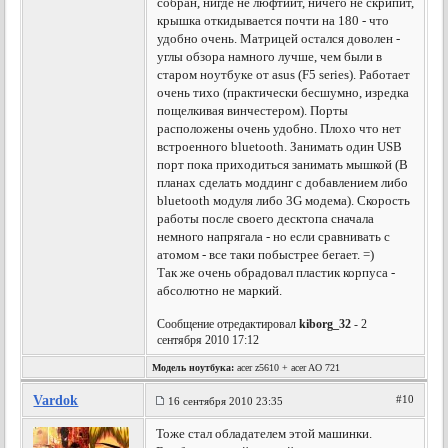
собран, нигде не люфтиит, ничего не скрипит,
крышка откидывается почти на 180 - что
удобно очень. Матрицей остался доволен -
углы обзора намного лучше, чем были в
старом ноутбуке от asus (F5 series). Работает
очень тихо (практически бесшумно, изредка
пощелкивая винчестером). Порты
расположены очень удобно. Плохо что нет
встроенного bluetooth. Занимать один USB
порт пока приходиться занимать мышкой (В
планах сделать моддинг с добавлением либо
bluetooth модуля либо 3G модема). Скорость
работы после своего десктопа сначала
немного напрягала - но если сравнивать с
атомом - все таки побыстрее бегает. =)
Так же очень обрадовал пластик корпуса -
абсолютно не маркий.
Сообщение отредактировал
kiborg_32
- 2
сентября 2010 17:12
Модель ноутбука:
acer z5610 + acer AO 721
Vardok
#10
16 сентября 2010 23:35
Тоже стал обладателем этой машинки.