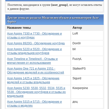
Посетители, находящиеся в группе
{user_group}
, не могут оставлять ответы
в данном форуме.
Другие темы из раздела Модели ноутбуков и компьютеров Acer
Aspire
Название темы
Автор
Acer Aspire 7330 и 7730 - Обсуждение и
LoR
отзывы о ноутбуках
Acer Aspire 8920G - Обсуждение ноутбука
Don0r
Acer Aspire 5220 и 5520 - Обсуждение и
bil
отзывы владельцев ноутбуков
Acer Timeline и TimelineX - Отзывы и
FuzzyL
впечатления от использования
Acer Aspire One 721 и Aspire 1551 -
StalkerPS
Обсуждение моделей и их особенностей
Acer Aspire 1425 и 1825 - Обсуждение
Sigurd
моделей и отзывы владельцев
Acer Aspire 5230, 5530, 5532, 5534, 5535 и
Keeperpine
5538 - Обсуждение ноутбуков и отзывы их
владельцев
Acer Aspire 5315 и 5715 - Обсуждение и
доц
отзывы о моделях