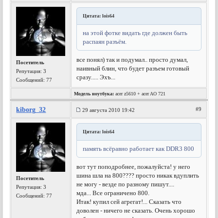
Цитата: lois64
на этой фотке видать где должен быть
распаян разъём.
все понял) так и подумал.. просто думал,
Посетитель
наивный блин, что будет разъем готовый
Репутация:
3
сразу..... Эхъ...
Сообщений: 77
Модель ноутбука:
acer z5610 + acer AO 721
kiborg_32
#9
29 августа 2010 19:42
Цитата: lois64
память всёравно работает как DDR3 800
вот тут поподробнее, пожалуйста! у него
шина шла на 800???? просто никак вдуплить
Посетитель
не могу - везде по разному пишут....
Репутация:
3
мда... Все ограничено 800.
Сообщений: 77
Итак! купил сей агрегат!... Сказать что
доволен - ничего не сказать. Очень хорошо