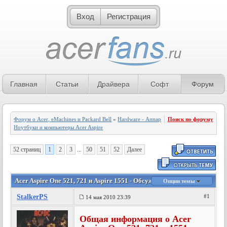
Вход
Регистрация
Главная
Статьи
Драйвера
Софт
Форум
Форум о Acer, eMachines и Packard Bell
»
Hardware - Аппаратное обеспечение
Поиск по форуму
»
Ноутбуки и компьютеры Acer Aspire
52 страниц
1
2
3
...
50
51
52
Далее
Acer Aspire One 521, 721 и Aspire 1551 - Обсуждение и отзывы
Опции темы
StalkerPS
#1
14 мая 2010 23:39
Общая информация о Acer