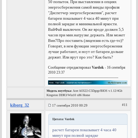
50 попыток. При выставлении в опциях
энергосбережения самой винды профиля
"Диспетчер энергосбережения", расчет
батареи показывает 4 часа 40 минут при
полной зарядке и минимальной яркости.
ВайФай выключен. Он же вроде должен 5,5
часов при мин.нагрузке держать. Или может
Вин7Про поставить (лицензия есть где-то)?
Говорят, в нем функции энергосбережения
лучше работают, и ноут от батареи дольше
держит. Или врут про это? Как быть?
Сообщение отредактировал
Vardok
- 16 сентября
2010 23:37
---------------------------------------------------------
Модель ноутбука:
Acer AO522-C5Dgrgr/BIOS v.1.12/4Gb
Kingston DDR3/Win10 x86 Home
kiborg_32
#11
17 сентября 2010 00:29
Цитата: Vardok
расчет батареи показывает 4 часа 40
минут при полной зарядке