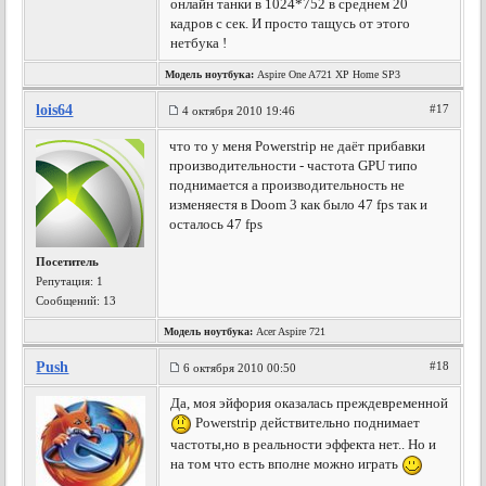
онлайн танки в 1024*752 в среднем 20
кадров с сек. И просто тащусь от этого
нетбука !
Модель ноутбука:
Aspire One A721 XP Home SP3
lois64
#17
4 октября 2010 19:46
что то у меня Powerstrip не даёт прибавки
производительности - частота GPU типо
поднимается а производительность не
изменяестя в Doom 3 как было 47 fps так и
осталось 47 fps
Посетитель
Репутация:
1
Сообщений: 13
Модель ноутбука:
Acer Aspire 721
Push
#18
6 октября 2010 00:50
Да, моя эйфория оказалась преждевременной
Powerstrip действительно поднимает
частоты,но в реальности эффекта нет.. Но и
на том что есть вполне можно играть