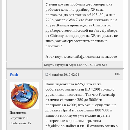
У меня другая проблема ,это камера ,она
работает конечно ,драйвер ХР сама
поставила ,но вот только в 640*480 , а не в
720р ,как при Win 7 что была изначально на
ноуте .Камера производства Chicony,но
драйвера стояли microsoft на 7ке . Драйвера
от Chicony не подходят на XP,что делать не
знаю ,как камеру заставить правильно
работать?
А так ноут классный,функционал на высоте
Модель ноутбука:
Aspire One A721 XP Home SP3
Push
#16
4 октября 2010 02:24
Наша видеокарта 4225,а это та же
собственно знаменитая HD 4200! только с
урезанными частотами. Так что Powerstrip
отлично её гонит с 380 до 500Мгц
преврашая в 4200:) что очень существенно
добавляет fps.И в разрешении 800*600 и
Посетитель
выше на минимуме уже можно играть в
Репутация:
0
интересные в прошлом игры типа
Сообщений: 15
nfs,oblivion,stalker и т.п. .Я отлично гоняю в