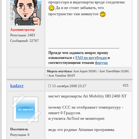
процессора и видеокарты вроде соеденены
Да и не стоит забывать, что
пространство там замкнутое
Администратор
Репутация:
2483
Сообщений: 32767
---------------------------------------------------------
Прежде чем задавать вопрос прошу
ознакомиться с
FAQ по ноутбукам
и
соответствующими темами
форума
Модель ноутбука:
Acer Aspire 5920G / Acer TravelMate 5520G
/ Acer Timeline 3810T
kadavr
#25
15 октября 2008 23:27
насчет видеокарты Ati Mobility HD 2400 XT
почему CCC не отображает температуру -
пишет 0 Градусов.
и утилита AtiTool не мониторит.
Посетитель
ведь это родные Atiшные программы.
Репутация:
0