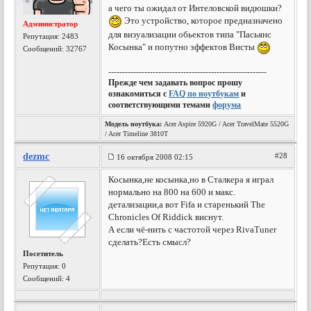
а чего ты ожидал от Интеловской видюшки?
Это устройство, которое предназначено
Администратор
для визуализации обьектов типа "Пасьянс
Репутация:
2483
Косынка" и попутно эффектов Висты
Сообщений: 32767
---------------------------------------------------------
Прежде чем задавать вопрос прошу
ознакомиться с
FAQ по ноутбукам
и
соответствующими темами
форума
Модель ноутбука:
Acer Aspire 5920G / Acer TravelMate 5520G
/ Acer Timeline 3810T
dezmc
#28
16 октября 2008 02:15
Косынка,не косынка,но в Сталкера я играл
нормально на 800 на 600 и макс.
детализации,а вот Fifa и старенький The
Chronicles Of Riddick виснут.
А если чё-нить с частотой через RivaTuner
сделать?Есть смысл?
Посетитель
Репутация:
0
Сообщений: 4