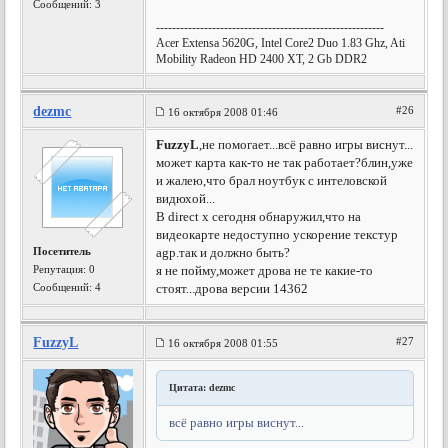
Сообщений: 3
---------------------------------------------------------
Acer Extensa 5620G, Intel Core2 Duo 1.83 Ghz, Ati
Mobility Radeon HD 2400 XT, 2 Gb DDR2
dezmc
#26
16 октября 2008 01:46
FuzzyL
,не помогает...всё равно игры виснут...
может карта как-то не так работает?блин,уже
и жалею,что брал ноутбук с интеловской
видюхой...
В direct x сегодня обнаружил,что на
видеокарте недоступно ускорение текстур
Посетитель
agp.так и должно быть?
Репутация:
0
я не пойму,может дрова не те какие-то
Сообщений: 4
стоят...дрова версии 14362
FuzzyL
#27
16 октября 2008 01:55
Цитата: dezmc
всё равно игры виснут...