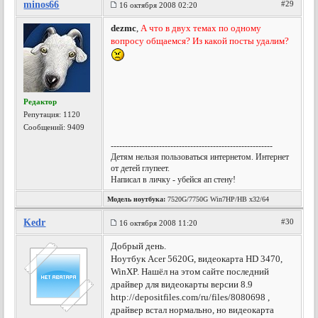
minos66
#29
16 октября 2008 02:20
dezmc
,
А что в двух темах по одному
вопросу общаемся? Из какoй посты удалим?
Редактор
Репутация:
1120
Сообщений: 9409
---------------------------------------------------------
Детям нельзя пользоваться интернетом. Интернет
от детей глупеет.
Написал в личку - убейся ап стену!
Модель ноутбука:
7520G/7750G Win7HP/HB x32/64
Kedr
#30
16 октября 2008 11:20
Добрый день.
Ноутбук Acer 5620G, видеокарта HD 3470,
WinXP. Нашёл на этом сайте последний
драйвер для видеокарты версии 8.9
http://depositfiles.com/ru/files/8080698 ,
драйвер встал нормально, но видеокарта