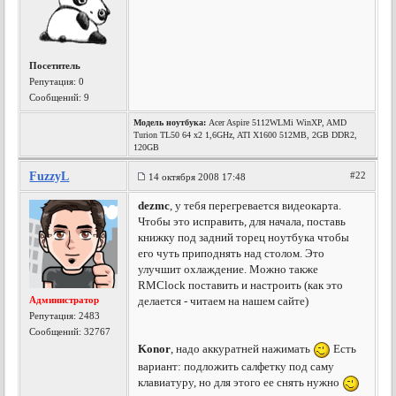
Посетитель
Репутация:
0
Сообщений: 9
Модель ноутбука:
Acer Aspire 5112WLMi WinXP, AMD
Turion TL50 64 x2 1,6GHz, ATI X1600 512MB, 2GB DDR2,
120GB
FuzzyL
#22
14 октября 2008 17:48
dezmc
, у тебя перегревается видеокарта.
Чтобы это исправить, для начала, поставь
книжку под задний торец ноутбука чтобы
его чуть приподнять над столом. Это
улучшит охлаждение. Можно также
RMClock поставить и настроить (как это
Администратор
делается - читаем на нашем сайте)
Репутация:
2483
Сообщений: 32767
Konor
, надо аккуратней нажимать
Есть
вариант: подложить салфетку под саму
клавиатуру, но для этого ее снять нужно