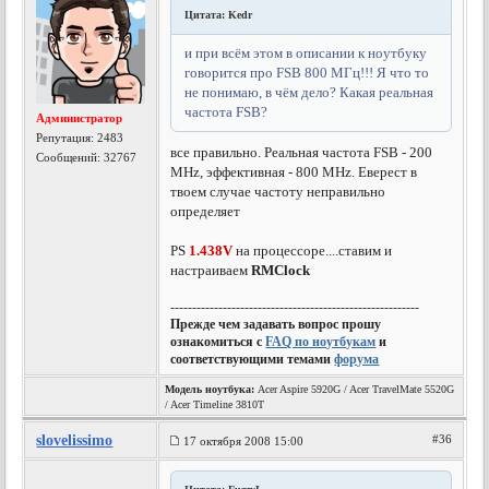
Цитата: Kedr
и при всём этом в описании к ноутбуку
говорится про FSB 800 МГц!!! Я что то
не понимаю, в чём дело? Какая реальная
частота FSB?
Администратор
Репутация:
2483
все правильно. Реальная частота FSB - 200
Сообщений: 32767
MHz, эффективная - 800 MHz. Еверест в
твоем случае частоту неправильно
определяет
PS
1.438V
на процессоре....ставим и
настраиваем
RMClock
---------------------------------------------------------
Прежде чем задавать вопрос прошу
ознакомиться с
FAQ по ноутбукам
и
соответствующими темами
форума
Модель ноутбука:
Acer Aspire 5920G / Acer TravelMate 5520G
/ Acer Timeline 3810T
slovelissimo
#36
17 октября 2008 15:00