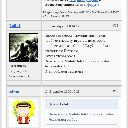
ознакомиться с
FAQ по ноутбукам
и
соответствующими темами
форума
Модель ноутбука:
Acer Aspire 5920G / Acer TravelMate 5520G
/ Acer Timeline 3810T
Laibel
#39
18 октября 2008 14:57
Народ кто сможет помощь мне? такая
проблема не могу играть в некоторые
проблемы даже в Call of Daty2. ошибка
связанная с Dirextом.
Ноут Extensa 5620
Видеокарта Mobile Intel Graphics media
Посетитель
Accelerator X3100
Репутация:
0
Эта проблема решаема?
Сообщений: 3
sdwig
#40
18 октября 2008 15:29
Цитата: Laibel
Видеокарта Mobile Intel Graphics media
Accelerator X3100