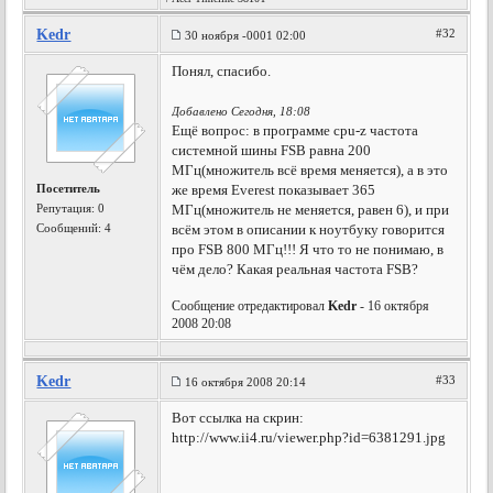
Kedr
#32
30 ноября -0001 02:00
Понял, спасибо.
Добавлено Сегодня, 18:08
Ещё вопрос: в программе cpu-z частота
системной шины FSB равна 200
МГц(множитель всё время меняется), а в это
Посетитель
же время Everest показывает 365
Репутация:
0
МГц(множитель не меняется, равен 6), и при
Сообщений: 4
всём этом в описании к ноутбуку говорится
про FSB 800 МГц!!! Я что то не понимаю, в
чём дело? Какая реальная частота FSB?
Сообщение отредактировал
Kedr
- 16 октября
2008 20:08
Kedr
#33
16 октября 2008 20:14
Вот ссылка на скрин:
http://www.ii4.ru/viewer.php?id=6381291.jpg