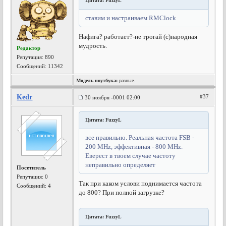
Цитата: FuzzyL
ставим и настраиваем RMClock
Нафига? работает?-не трогай (с)народная
мудрость.
Редактор
Репутация:
890
Сообщений: 11342
Модель ноутбука:
разные.
Kedr
#37
30 ноября -0001 02:00
Цитата: FuzzyL
все правильно. Реальная частота FSB -
200 MHz, эффективная - 800 MHz.
Еверест в твоем случае частоту
неправильно определяет
Посетитель
Репутация:
0
Так при каком услови поднимается частота
Сообщений: 4
до 800? При полной загрузке?
Цитата: FuzzyL