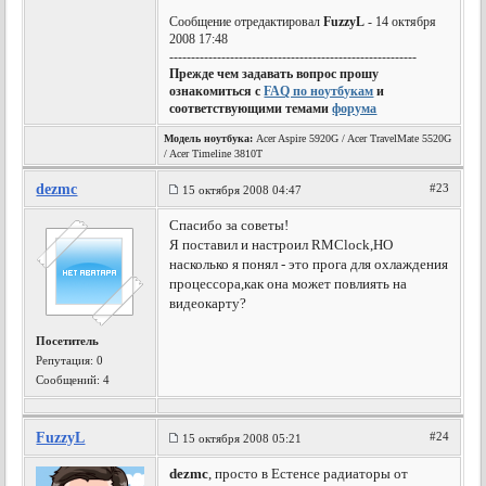
Сообщение отредактировал
FuzzyL
- 14 октября
2008 17:48
---------------------------------------------------------
Прежде чем задавать вопрос прошу
ознакомиться с
FAQ по ноутбукам
и
соответствующими темами
форума
Модель ноутбука:
Acer Aspire 5920G / Acer TravelMate 5520G
/ Acer Timeline 3810T
dezmc
#23
15 октября 2008 04:47
Cпасибо за советы!
Я поставил и настроил RMClock,НО
насколько я понял - это прога для охлаждения
процессора,как она может повлиять на
видеокарту?
Посетитель
Репутация:
0
Сообщений: 4
FuzzyL
#24
15 октября 2008 05:21
dezmc
, просто в Естенсе радиаторы от