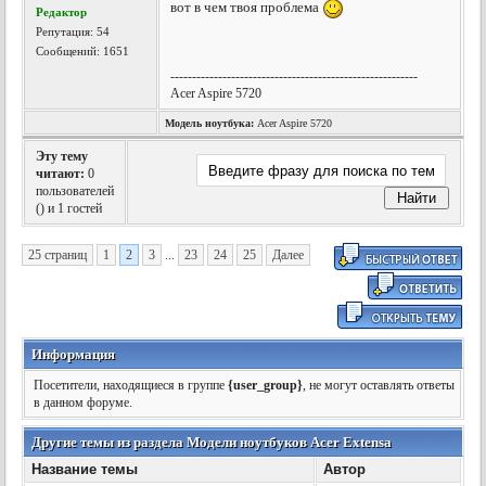
вот в чем твоя проблема
Редактор
Репутация:
54
Сообщений: 1651
---------------------------------------------------------
Acer Aspire 5720
Модель ноутбука:
Acer Aspire 5720
Эту тему
читают:
0
пользователей
(
) и 1 гостей
25 страниц
1
2
3
...
23
24
25
Далее
Информация
Посетители, находящиеся в группе
{user_group}
, не могут оставлять ответы
в данном форуме.
Другие темы из раздела Модели ноутбуков Acer Extensa
Название темы
Автор