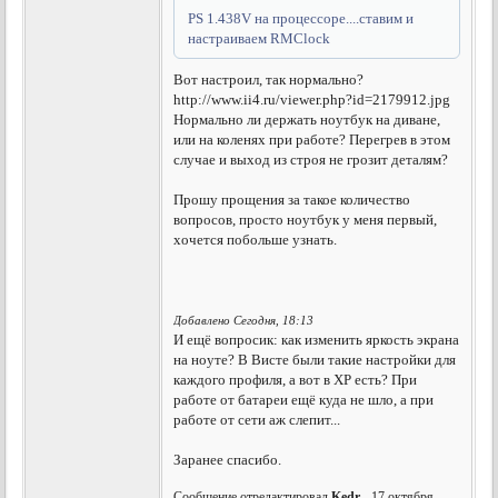
PS 1.438V на процессоре....ставим и
настраиваем RMClock
Вот настроил, так нормально?
http://www.ii4.ru/viewer.php?id=2179912.jpg
Нормально ли держать ноутбук на диване,
или на коленях при работе? Перегрев в этом
случае и выход из строя не грозит деталям?
Прошу прощения за такое количество
вопросов, просто ноутбук у меня первый,
хочется побольше узнать.
Добавлено Сегодня, 18:13
И ещё вопросик: как изменить яркость экрана
на ноуте? В Висте были такие настройки для
каждого профиля, а вот в ХР есть? При
работе от батареи ещё куда не шло, а при
работе от сети аж слепит...
Заранее спасибо.
Сообщение отредактировал
Kedr
- 17 октября