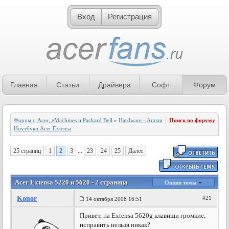
Вход
Регистрация
Главная
Статьи
Драйвера
Софт
Форум
Форум о Acer, eMachines и Packard Bell
»
Hardware - Аппаратное обеспечение
Поиск по форуму
»
Ноутбуки Acer Extensa
25 страниц
1
2
3
...
23
24
25
Далее
Acer Extensa 5220 и 5620 - 2 страница
Опции темы
Konor
#21
14 октября 2008 16:51
Привет, на Extensa 5620g клавиши громкие,
исправить нельзя никак?