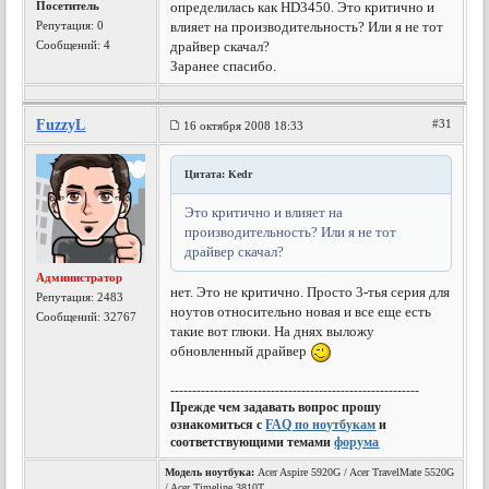
Посетитель
определилась как HD3450. Это критично и
Репутация:
0
влияет на производительность? Или я не тот
Сообщений: 4
драйвер скачал?
Заранее спасибо.
FuzzyL
#31
16 октября 2008 18:33
Цитата: Kedr
Это критично и влияет на
производительность? Или я не тот
драйвер скачал?
Администратор
нет. Это не критично. Просто 3-тья серия для
Репутация:
2483
ноутов относительно новая и все еще есть
Сообщений: 32767
такие вот глюки. На днях выложу
обновленный драйвер
---------------------------------------------------------
Прежде чем задавать вопрос прошу
ознакомиться с
FAQ по ноутбукам
и
соответствующими темами
форума
Модель ноутбука:
Acer Aspire 5920G / Acer TravelMate 5520G
/ Acer Timeline 3810T