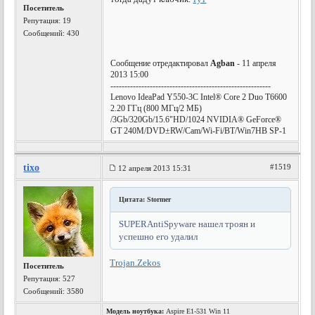
Посетитель
Репутация:
19
Сообщений: 430
Сообщение отредактировал
Agban
- 11 апреля
2013 15:00
---------------------------------------------------------
Lenovo IdeaPad Y550-3C Intel® Core 2 Duo T6600
2.20 ГГц (800 МГц/2 МБ)
/3Gb/320Gb/15.6"HD/1024 NVIDIA® GeForce®
GT 240M/DVD±RW/Cam/Wi-Fi/BT/Win7HB SP-1
tixo
#1519
12 апреля 2013 15:31
Цитата: Stormer
SUPERAntiSpyware нашел троян и
успешно его удалил
Trojan.Zekos
Посетитель
Репутация:
527
Сообщений: 3580
Модель ноутбука:
Aspire E1-531 Win 11