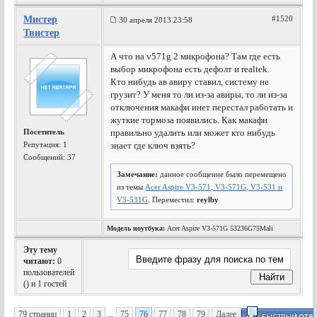
Мистер
#1520
30 апреля 2013 23:58
Твистер
А что на v571g 2 микрофона? Там где есть
выбор микрофона есть дефолт и realtek.
Кто нибудь ав авиру ставил, систему не
грузит? У меня то ли из-за авиры, то ли из-за
отключения макафи инет перестал работать и
жуткие тормоза появились. Как макафи
Посетитель
правильно удалить или может кто нибудь
Репутация:
1
знает где ключ взять?
Сообщений: 37
Замечание:
данное сообщение было перемещено
из темы
Acer Aspire V3-571, V3-571G, V3-531 и
V3-531G
. Переместил:
reylby
Модель ноутбука:
Acer Aspire V3-571G 53236G75Mali
Эту тему
читают:
0
пользователей
(
) и 1 гостей
79 страниц
1
2
3
...
75
76
77
78
79
Далее