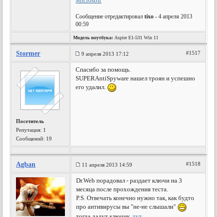
Microsoft
Сообщение отредактировал
tixo
- 4 апреля 2013
00:59
Модель ноутбука:
Aspire E1-531 Win 11
Stormer
#1517
9 апреля 2013 17:12
Спасибо за помощь.
SUPERAntiSpyware нашел троян и успешно
его удалил.
Посетитель
Репутация:
1
Сообщений: 19
Agban
#1518
11 апреля 2013 14:59
Dr.Web порадовал - раздает ключи на 3
месяца после прохождения теста.
P.S. Отвечать конечно нужно так, как будто
про антивирусы вы "не-не слышали"
тогда дадут ключик.
тут