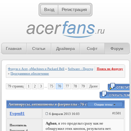
Вход
Регистрация
Главная
Статьи
Драйвера
Софт
Форум
Форум о Acer, eMachines и Packard Bell
»
Software - Программное обеспечение
Поиск по форуму
»
Программное обеспечение
79 страниц
1
2
3
...
75
76
77
78
79
Далее
Антивирусы, антишпионы и фаерволлы - 76 страница
Опции темы
Evgen81
#1501
6 февраля 2013 16:03
Agban
, я это проделал сразу как не
Посетитель
обнаружил этих кнопок, результата нет.
Репутация:
4