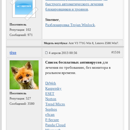
быстрого автоматического лечения
блокировщиков и троянов
.
Stormer
,
Посетитель
Разблокировка Trojan.Winlock
.
Репутация:
102
Сообщений: 971
Модель ноутбука:
Acer V3 771G Win 8, Lenovo Z580.Win7.
tixo
#1516
4 апреля 2013 00:56
Список бесплатных антивирусов
для
лечения по требованию, без монитора в
реальном времени.
DrWeb
Kaspersky
Посетитель
ESET
Репутация:
527
Norton
Сообщений: 3580
Trend Micro
Sophos
eScan
F-Secure
Panda Cloud