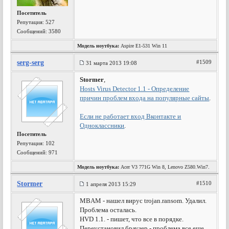
Посетитель
Репутация:
527
Сообщений: 3580
Модель ноутбука:
Aspire E1-531 Win 11
serg-serg
#1509
31 марта 2013 19:08
Stormer
,
Hosts Virus Detector 1.1 - Определение
причин проблем входа на популярные сайты
.
Если не работает вход Вконтакте и
Одноклассники
.
Посетитель
Репутация:
102
Сообщений: 971
Модель ноутбука:
Acer V3 771G Win 8, Lenovo Z580.Win7.
Stormer
#1510
1 апреля 2013 15:29
MBAM - нашел вирус trojan.ransom. Удалил.
Проблема осталась.
HVD 1.1. - пишет, что все в порядке.
Переустановил браузер - проблема все еще