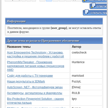
Информация
Посетители, находящиеся в группе
{user_group}
, не могут оставлять ответы
в данном форуме.
Другие темы из раздела Программное обеспечение
Название темы
Автор
Acer Empowering Technology - Установка,
cvetocheck
настройка и решение проблем с работой
PhenomMsrTweaker - Понижение
Hunterice
напряжения питания новых процессоров
AMD
Софт для работы с TV-тюнерами
mariolast
Наши результаты в 3DMark
FuzzyL
AutoScreen .NET - Фотографируем экран
[Dima]
Антивирусы, антишпионы и фаерволлы
RULB
Bio-Protection Fingerprint Solution - сканер
Igry
отпечатка пальца