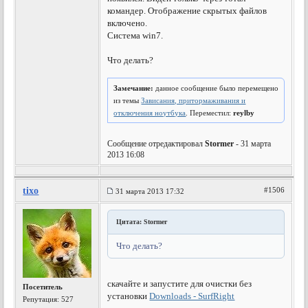
командер. Отображение скрытых файлов
включено.
Система win7.
Что делать?
Замечание:
данное сообщение было перемещено
из темы
Зависания, притормаживания и
отключения ноутбука
. Переместил:
reylby
Сообщение отредактировал
Stormer
- 31 марта
2013 16:08
tixo
#1506
31 марта 2013 17:32
Цитата: Stormer
Что делать?
скачайте и запустите для очистки без
Посетитель
установки
Downloads - SurfRight
Репутация:
527