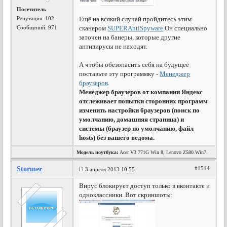
Посетитель
Репутация:
102
Ещё на всякий случай пройдитесь этим
Сообщений: 971
сканером
SUPERAntiSpyware
.Он специально
заточен на банеры, которые другие
антивирусы не находят.
А чтобы обезопасить себя на будущее
поставьте эту программку -
Менеджер
браузеров
.
Менеджер браузеров от компании Яндекс
отслеживает попытки сторонних программ
изменить настройки браузеров (поиск по
умолчанию, домашняя страница) и
системы (браузер по умолчанию, файл
hosts) без вашего ведома.
Модель ноутбука:
Acer V3 771G Win 8, Lenovo Z580.Win7.
Stormer
#1514
3 апреля 2013 10:55
Вирус блокирует доступ только в вконтакте и
одноклассники. Вот скриншоты: