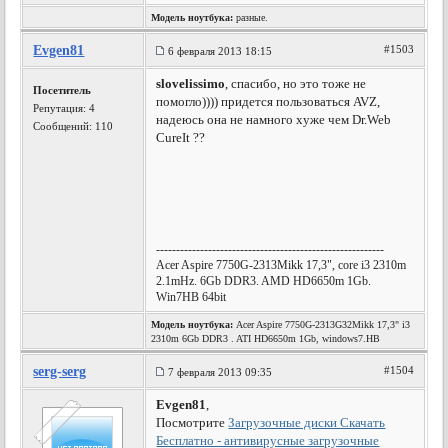
Модель ноутбука:
разные.
Evgen81
#1503
6 февраля 2013 18:15
slovelissimo
, спасибо, но это тоже не
Посетитель
помогло)))) придется пользоваться AVZ,
Репутация:
4
надеюсь она не намного хуже чем Dr.Web
Сообщений: 110
CureIt ??
---------------------------------------------------------
Acer Aspire 7750G-2313Mikk 17,3", core i3 2310m
2.1mHz. 6Gb DDR3. AMD HD6650m 1Gb.
Win7HB 64bit
Модель ноутбука:
Acer Aspire 7750G-2313G32Mikk 17,3" i3
2310m 6Gb DDR3 . ATI HD6650m 1Gb, windows7.HB
serg-serg
#1504
7 февраля 2013 09:35
Evgen81
,
Посмотрите
Загрузочные диски Скачать
Бесплатно - антивирусные загрузочные