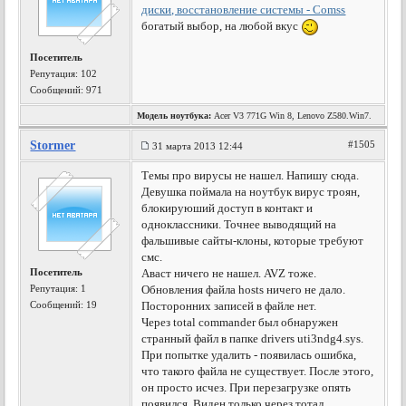
диски, восстановление системы - Comss
богатый выбор, на любой вкус
Посетитель
Репутация:
102
Сообщений: 971
Модель ноутбука:
Acer V3 771G Win 8, Lenovo Z580.Win7.
Stormer
#1505
31 марта 2013 12:44
Темы про вирусы не нашел. Напишу сюда.
Девушка поймала на ноутбук вирус троян,
блокируюший доступ в контакт и
одноклассники. Точнее выводящий на
фальшивые сайты-клоны, которые требуют
смс.
Посетитель
Аваст ничего не нашел. AVZ тоже.
Репутация:
1
Обновления файла hosts ничего не дало.
Сообщений: 19
Посторонних записей в файле нет.
Через total commander был обнаружен
странный файл в папке drivers uti3ndg4.sys.
При попытке удалить - появилась ошибка,
что такого файла не существует. После этого,
он просто исчез. При перезагрузке опять
появился. Виден только через тотал