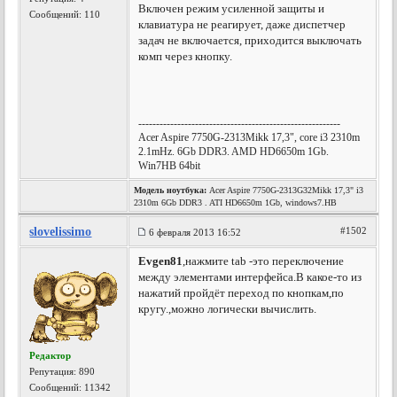
Включен режим усиленной защиты и
Сообщений: 110
клавиатура не реагирует, даже диспетчер
задач не включается, приходится выключать
комп через кнопку.
---------------------------------------------------------
Acer Aspire 7750G-2313Mikk 17,3", core i3 2310m
2.1mHz. 6Gb DDR3. AMD HD6650m 1Gb.
Win7HB 64bit
Модель ноутбука:
Acer Aspire 7750G-2313G32Mikk 17,3" i3
2310m 6Gb DDR3 . ATI HD6650m 1Gb, windows7.HB
slovelissimo
#1502
6 февраля 2013 16:52
Evgen81
,нажмите tab -это переключение
между элементами интерфейса.В какое-то из
нажатий пройдёт переход по кнопкам,по
кругу.,можно логически вычислить.
Редактор
Репутация:
890
Сообщений: 11342