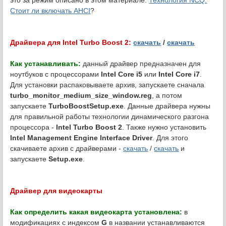
это за режим описано в этом материале:
Технология NCQ.
Стоит ли включать AHCI
?
Драйвера для Intel Turbo Boost 2:
скачать
/
скачать
Как устанавливать:
данный драйвер предназначен для
ноутбуков с процессорами
Intel Core i5
или
Intel Core i7
.
Для установки распаковываете архив, запускаете сначала
turbo_monitor_medium_size_window.reg
, а потом
запускаете
TurboBoostSetup.exe
. Данные драйвера нужны
для правильной работы технологии динамического разгона
процессора -
Intel Turbo Boost 2
. Также нужно установить
Intel Management Engine Interface Driver
. Для этого
скачиваете архив с драйверами -
скачать
/
скачать
и
запускаете
Setup.exe
.
Драйвер для видеокарты
Как определить какая видеокарта установлена:
в
модификациях с индексом
G
в названии устанавливаются