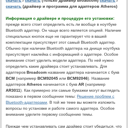
скачать
/
скачать
(только драйвер Broadcom)
скачать
/
скачать
(драйвер и программа для адаптеров Atheros)
Информация о драйвере и процедуре его установки:
прежде всего стоит определить есть ли вообще в ноутбуке
Bluetooth адаптер. Он чаще всего является опцией. Наличие
специальных кнопок еще не гарантирует что в вашей
комплектации присутствует этот самый Bluetooth адаптер.
Обычно при наличии Bluetooth адаптера на днище ноутбука
присутствует наклейка с информацией о адаптере. Особое
внимание стоит уделить модели адаптера. По ней нужно
определить какие драйвера стоит устанавливать. Для
адаптеров
Broadcom
название адаптера начинается с букв
BCM
(например
BCM92045
или
BCM92046
). Название
адаптеров
Atheros
начинается с букв
AR
(например
AR3011
). Как примерно эти самые бумажки могут выглядеть
показано в первом сообщении темы:
Решение проблем с
Bluetooth-адаптерами
. В той же теме вы можете изложить
вопросы по установке и работе самого адаптера. Особое
внимание уделите первому сообщению темы.
Прежде чем устанавливать сам драйвер стоит убедиться, что