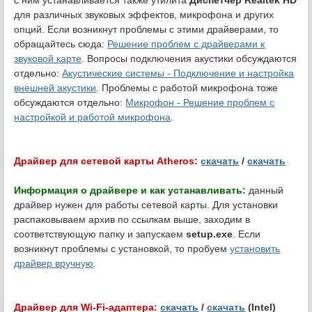
с ним устанавливается также утилита
Диспетчер Realtek HD
для различных звуковых эффектов, микрофона и других
опций. Если возникнут проблемы с этими драйверами, то
обращайтесь сюда:
Решение проблем с драйверами к
звуковой карте
. Вопросы подключения акустики обсуждаются
отдельно:
Акустические системы - Подключение и настройка
внешней акустики
. Проблемы с работой микрофона тоже
обсуждаются отдельно:
Микрофон - Решение проблем с
настройкой и работой микрофона
.
Драйвер для сетевой карты Atheros:
скачать
/
скачать
Информация о драйвере и как устанавливать:
данный
драйвер нужен для работы сетевой карты. Для установки
распаковываем архив по ссылкам выше, заходим в
соответствующую папку и запускаем
setup.exe
. Если
возникнут проблемы с установкой, то пробуем
установить
драйвер вручную
.
Драйвер для Wi-Fi-адаптера:
скачать
/
скачать
(Intel)