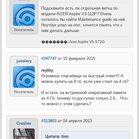
Подскажите есть ли отдельная ветка по
модели ACER Aspire V3-112P? Очень
хотелось бы найти Maintenance guide на неё.
Ноутбук упал на пол, хочется понять что с
Посетитель
ним делать дальше.
�������:
Acer Aspire V5-572G
#347747
от 15 февраля 2015
juvelery
reylby
,
Огромное спасибище за быстрый ответ!!! А
можно купить на 8 гб, если уже стоит на 4 гб?
Посетитель
И кстати, на встроенной оперативной памяти
из 4 Гб, почему-то доступно только 2.6... Что-
то можно с этим сделать?
#313803
от 04 апреля 2013
Crasher
Цитата: tixo