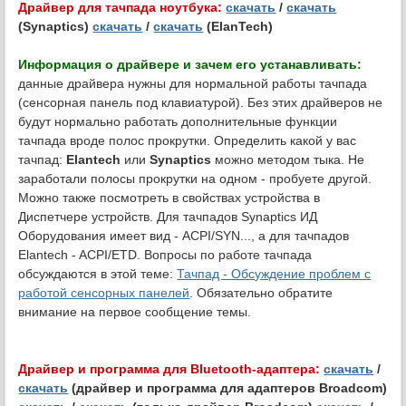
Драйвер для тачпада ноутбука:
скачать
/
скачать
(Synaptics)
скачать
/
скачать
(ElanTech)
Информация о драйвере и зачем его устанавливать:
данные драйвера нужны для нормальной работы тачпада
(сенсорная панель под клавиатурой). Без этих драйверов не
будут нормально работать дополнительные функции
тачпада вроде полос прокрутки. Определить какой у вас
тачпад:
Elantech
или
Synaptics
можно методом тыка. Не
заработали полосы прокрутки на одном - пробуете другой.
Можно также посмотреть в свойствах устройства в
Диспетчере устройств. Для тачпадов Synaptics ИД
Оборудования имеет вид - ACPI/SYN..., а для тачпадов
Elantech - ACPI/ETD. Вопросы по работе тачпада
обсуждаются в этой теме:
Тачпад - Обсуждение проблем с
работой сенсорных панелей
. Обязательно обратите
внимание на первое сообщение темы.
Драйвер и программа для Bluetooth-адаптера:
скачать
/
скачать
(драйвер и программа для адаптеров Broadcom)