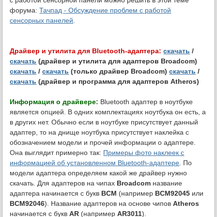
с работой сенсорной панели можно решить в этой теме
форума:
Тачпад - Обсуждение проблем с работой
сенсорных панелей
.
Драйвер и утилита для Bluetooth-адаптера:
скачать
/
скачать
(драйвер и утилита для адаптеров Broadcom)
скачать
/
скачать
(только драйвер Broadcom)
скачать
/
скачать
(драйвер и программа для адаптеров Atheros)
Информация о драйвере:
Bluetooth адаптер в ноутбуке
является опцией. В одних комплектациях ноутбука он есть, а
в других нет. Обычно если в ноутбуке присутствует данный
адаптер, то на днище ноутбука присутствует наклейка с
обозначением модели и прочей информации о адаптере.
Она выглядит примерно так:
Примеры фото наклеек с
информацией об установленном Bluetooth-адаптере
. По
модели адаптера определяем какой же драйвер нужно
скачать. Для адаптеров на чипах
Broadcom
название
адаптера начинается с букв
BCM
(например
BCM92045
или
BCM92046
). Название адаптеров на основе чипов
Atheros
начинается с букв
AR
(например
AR3011
).