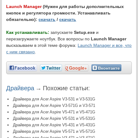
Launch Manager
(Нужен для работы дополнительных
кнопок и регулятора громкости. Устанавливать
обязательно):
скачать
/
скачать
Как устанавливать:
запускаете
Setup.exe
и
перезагружаете ноутбук. Все вопросы по
Launch Manager
высказываем в этой теме форума:
Launch Manager и все, что
с ним связано
.
Facebook
Twitter
Google+
Вконтакте
Драйвера
→
Похожие статьи:
Драйвера для Acer Aspire V3-531 и V3-531G
Драйвера для Acer Aspire V3-571G и V3-571
Драйвера для Acer Aspire V5-471 и V5-471G
Драйвера для Acer Aspire V5-531 и V5-531G
Драйвера для Acer Aspire V5-431 и V5-431G
Драйвера для Acer Aspire V5-571 и V5-571G
Драйвера для Acer Aspire V3-471 и V3-471G