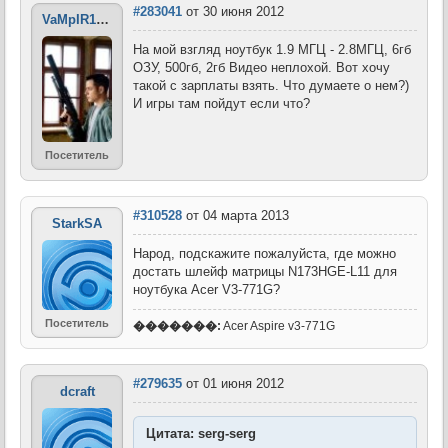
#283041
от 30 июня 2012
VaMpIR1337
На мой взгляд ноутбук 1.9 МГЦ - 2.8МГЦ, 6гб
ОЗУ, 500гб, 2гб Видео неплохой. Вот хочу
такой с зарплаты взять. Что думаете о нем?)
И игры там пойдут если что?
Посетитель
#310528
от 04 марта 2013
StarkSA
Народ, подскажите пожалуйста, где можно
достать шлейф матрицы N173HGE-L11 для
ноутбука Acer V3-771G?
Посетитель
�������:
Acer Aspire v3-771G
#279635
от 01 июня 2012
dcraft
Цитата: serg-serg