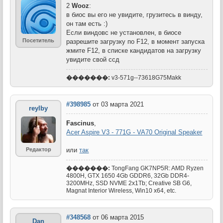
2
Wooz
:
в биос вы его не увидите, грузитесь в винду,
он там есть :)
Если виндовс не установлен, в биосе
Посетитель
разрешите загрузку по F12, в момент запуска
жмите F12, в списке кандидатов на загрузку
увидите свой ссд
�������:
v3-571g--73618G75Makk
#398985
от 03 марта 2021
reylby
Fascinus
,
Acer Aspire V3 - 771G - VA70 Original Speaker
Редактор
или
так
�������:
TongFang GK7NP5R: AMD Ryzen
4800H, GTX 1650 4Gb GDDR6, 32Gb DDR4-
3200MHz, SSD NVME 2x1Tb; Creative SB G6,
Magnat Interior Wireless, Win10 x64, etc.
#348568
от 06 марта 2015
_Dan_