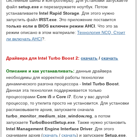
системные шины и контроллеры). Для установки запускаете
файл
setup.exe
и перезагружаете ноутбук. Потом
устанавливаете
Intel Rapid Storage
. Для этого нужно
запустить файл
IRST.exe
. Это приложение поставится
только если в BIOS включен режим AHCI
. Что это за
режим описано в этом материале:
Технология NCQ. Стоит
ли включать AHCI
?.
Драйвера для Intel Turbo Boost 2:
скачать
/
скачать
Описание и как устанавливать:
данные драйвера
необходимы для корректной работы технологии
динамического разгона процессора -
Intel Turbo Boost
.
Данная эта технология поддерживается только
процессорами
Core i5
и
Core i7
. Если у вас другой
процессор, то утилита просто не установится. Для установки
распаковываете архив, запускаете сначала
turbo_monitor_medium_size_window.reg
, а потом
запускаете
TurboBoostSetup.exe
. Также нужно установить
Intel Management Engine Interface Driver
. Для этого
скачиваем архив (
скачать
/
скачать
) и запускаем
Setup.exe
.