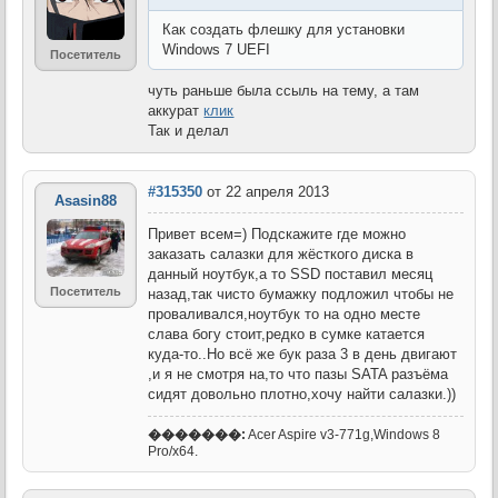
Как создать флешку для установки
Windows 7 UEFI
Посетитель
чуть раньше была ссыль на тему, а там
аккурат
клик
Так и делал
#315350
от 22 апреля 2013
Asasin88
Привет всем=) Подскажите где можно
заказать салазки для жёсткого диска в
данный ноутбук,а то SSD поставил месяц
Посетитель
назад,так чисто бумажку подложил чтобы не
проваливался,ноутбук то на одно месте
слава богу стоит,редко в сумке катается
куда-то..Но всё же бук раза 3 в день двигают
,и я не смотря на,то что пазы SATA разъёма
сидят довольно плотно,хочу найти салазки.))
�������:
Acer Aspire v3-771g,Windows 8
Pro/x64.