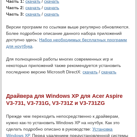
Часть 1:
скачать
/
скачать
Часть 2:
скачать
/
скачать
Часть 3:
скачать
/
скачать
Версии программ по ссылкам выше регулярно обновляются.
Более подробное описание данного набора приложений
доступно здесь:
Набор необходимых бесплатных программ
для ноутбука
.
Для полноценной работы многих современных игр и
некоторых приложений также рекомендуется установить
последнюю версию Microsoft DirectX:
скачать
/
скачать
Драйвера для Windows XP для Acer Aspire
V3-731, V3-731G, V3-731Z и V3-731ZG
Прежде чем переходить непосредственно к драйверам,
нужно как-то установить Windows XP на ноутбук. Как это
сделать подробно описано в руководстве:
Установка
Windows XP
. Перед удалением предустановленной системы