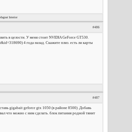
nat Interior
#486
авить в целости. У меня стоит NVIDIA GeForce GT530.
&id=318690) 4 года назад. Скажите плиз. есть ли карты
#487
тавь gigabait geforce gtx 1050 (в районе 8500) .Добавь
вал что можно с ним сделать. блок питания родной тянит