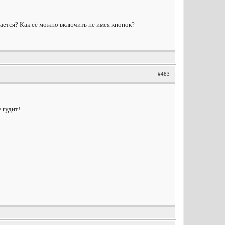
чается? Как её можно включить не имея кнопок?
#483
 гудит!