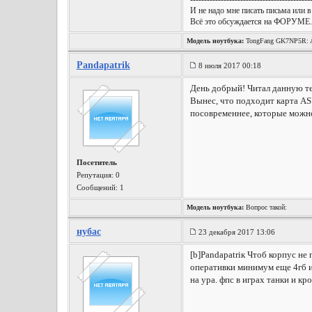
И не надо мне писать письма или в
Всё это обсуждается на ФОРУМЕ.
Модель ноутбука:
TongFang GK7NP5R: A
Wireless, Win10 x64, etc.
Pandapatrik
8 июля 2017 00:18
День добрый! Читал данную тем
Вынес, что подходит карта ASU
посовременнее, которые можно
Посетитель
Репутация:
0
Сообщений: 1
Модель ноутбука:
Вопрос такой:
нубас
23 декабря 2017 13:06
[b]Pandapatriк Чтоб корпус не 
оперативки минимум еще 4гб и 
на ура. фпс в играх танки и кр