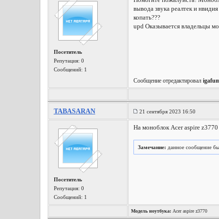
вывода звука реалтек и нвидия
копать???
upd Оказывается владельцы мо
Посетитель
Репутация:
0
Сообщений: 1
Сообщение отредактировал
igafu
TABASARAN
21 сентября 2023 16:50
На моноблок Acer aspire z3770
Замечание:
данное сообщение бы
Посетитель
Репутация:
0
Сообщений: 1
Модель ноутбука:
Acer aspire z3770