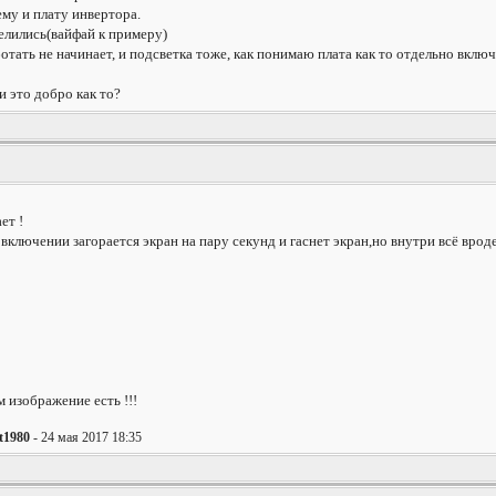
му и плату инвертора.
елились(вайфай к примеру)
тать не начинает, и подсветка тоже, как понимаю плата как то отдельно вклю
и это добро как то?
ет !
включении загорается экран на пару секунд и гаснет экран,но внутри всё вроде
 изображение есть !!!
t1980
- 24 мая 2017 18:35