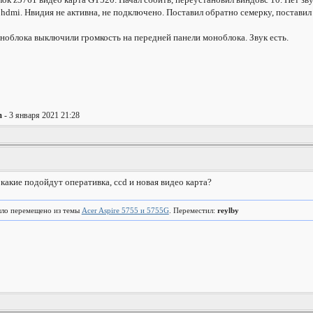
 hdmi. Нвидия не активна, не подключено. Поставил обратно семерку, поставил д
ноблока выключили громкость на передней панели моноблока. Звук есть.
m
- 3 января 2021 21:28
 какие подойдут оперативка, ccd и новая видео карта?
ло перемещено из темы
Acer Aspire 5755 и 5755G
. Переместил:
reylby