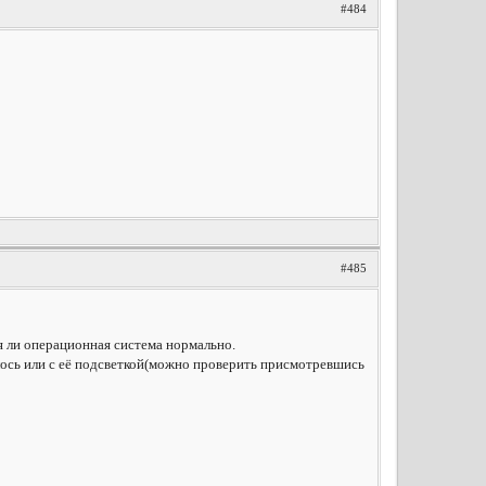
#484
#485
ся ли операционная система нормально.
чилось или с её подсветкой(можно проверить присмотревшись