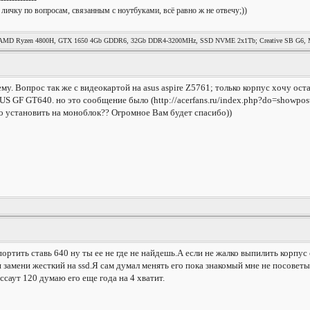
 личку по вопросам, связанным с ноутбуками, всё равно ж не отвечу;))
MD Ryzen 4800H, GTX 1650 4Gb GDDR6, 32Gb DDR4-3200MHz, SSD NVME 2x1Tb; Creative SB G6, Mag
у. Вопрос так же с видеокартой на asus aspire Z5761; только корпус хочу ост
S GF GT640. но это сообщение было (http://acerfans.ru/index.php?do=showpost
 установить на моноблок?? Огромное Вам будет спасибо))
портить ставь 640 ну ты ее не где не найдешь.А если не жалко выпилить корпус с
замени жесткий на ssd.Я сам думал менять его пока знакомый мне не посоветы
оссаут 120 думаю его еще года на 4 хватит.