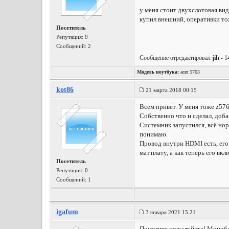
у меня стоит двухслотовая ви
купил внешний, оперативки тож
Посетитель
Репутация:
0
Сообщений: 2
Сообщение отредактировал
jih
- 1
Модель ноутбука:
acer 5763
kot86
21 марта 2018 00:15
Всем привет. У меня тоже z576
Собственно что и сделал, доб
Системник запустился, всё нор
понимаю.
Провод внутри HDMI есть, его 
мат.плату, а как теперь его 
Посетитель
Репутация:
0
Сообщений: 1
igafum
3 января 2021 15:21
Помогите пожалуйста! Монобло