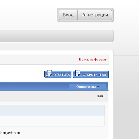
Вход
Регистрация
Поиск по форуму
Опции темы
#481
ru,avito.ru.