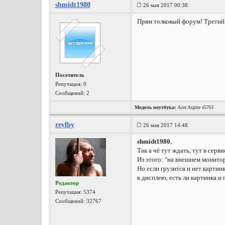
shmidt1980
26 мая 2017 00:38
Прям толковый форум! Третий д
Посетитель
Репутация:
0
Сообщений: 2
Модель ноутбука:
Acer Aspire z5761
reylby
26 мая 2017 14:48
shmidt1980
,
Так а чё тут ждать, тут в серв
Из этого: "на внешнем монитор
Но если грузится и нет картин
к дисплею, есть ли картинка и 
Редактор
Репутация:
5374
Сообщений: 32767
-------------------------------------------