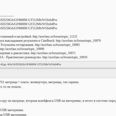
--------------
b/SSD256Gb/GF8600M GT512Mb/W10x64Pro
b/SSD256Gb/GF8600M GS512Mb/W10x64Pro
b/SSD256Gb/GF8600M GT512Mb/W10x64Pro
ановкой и настройкой. http://acerfans.ru/forum/topic_11221
есь выкладываем результаты в CineBench. http://acerfans.ru/forum/topic_10970
езультаты тестирования. http://acerfans.ru/forum/topic_10985
p://acerfans.ru/forum/topic_10999
ения и диагностики. http://acerfans.ru/forum/topic_10971
- Практическое руководство. http://acerfans.ru/forum/topic_10910
.4Ggz /4Gb/SSD256Gb/GF8600M GT512Mb/W10x64Pro
761 матрица + плата: конвертера, матрицы, тач скрина.
о то не пошло.
ору на матрице, вторым шлейфом к USB на материнке, в итоге в системе опред
 USB материнки.
 на USB материнки.