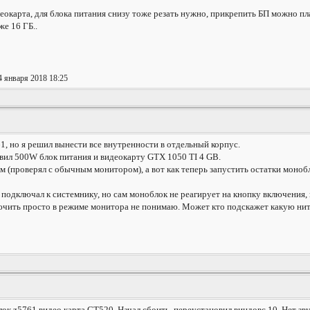
деокарта, для блока питания снизу тоже резать нужно, прикрепить БП можно п
е 16 ГБ..
4 января 2018 18:25
1, но я решил вынести все внутренности в отдельный корпус.
авил 500W блок питания и видеокарту GTX 1050 TI 4 GB.
м (проверял с обычным монитором), а вот как теперь запустить остатки монобло
подключал к системнику, но сам моноблок не реагирует на кнопку включения, 
включить просто в режиме монитора не понимаю. Может кто подскажет какую ни
к z5761 видео карта GT520. Начал сбоить, переустановил виндовс 10. Нет зву