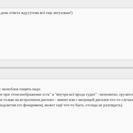
ень ответа жду) (тема всё еще актуальна!)
ис моноблок тащить надо.
е при этом изображение есть" и "внутри всё вроде гудит" - непонятно, грузит
ки только на встроенном дисплее - значит или с матрицей дисплея что-то слу
подсветив его фонариком), может ещё что-то быть, отсюда не разглядеть).
--------------