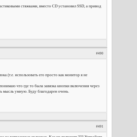
ластиковыми стяжками, вместо CD установил SSD, а привод
#490
ка (т.е. использовать его просто как монитор я не
понимаю что где то была завязка кнопки включения через
ть мысль умную. Буду благодарен очень.
#491
ка на встроенных колонках. Как их включить??? Устройств