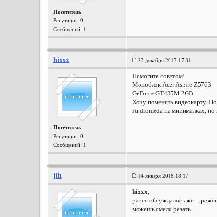
Посетитель
Репутация:
0
Сообщений: 1
hixxx
23 декабря 2017 17:31
Помогите советом!
Моноблок Acer Aspire Z5763
GeForce GT435M 2GB
Хочу поменять видеокарту. Пос
Andromeda на минималках, но 
Посетитель
Репутация:
0
Сообщений: 1
jih
14 января 2018 18:17
hixxx
,
ранее обсуждалось же..., реже
можешь смело резать.