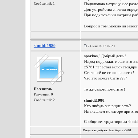
Сообщений: 1
Подключаю матрицу к её разъе
Доп устройства с платы опред
При подключении матрица рабо
Вопрос в том, можно ли завест
shmidt1980
24 мая 2017 02:31
sparkas
," Добрый день !
Народ подскажите если кто зна
z5761 перестал включатся,при 
Стало всё не стого ни ссего !
Что это может быть ???"
Посетитель
то же самое, помогите !
Репутация:
0
Сообщений: 2
shmidt1980
,
Кто нибудь знающие есть?
На внешнем мониторе при этом
Сообщение отредактировал
shmid
Модель ноутбука:
Acer Aspire z5761