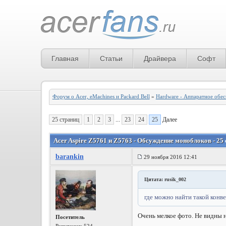
Главная
Статьи
Драйвера
Софт
Форум о Acer, eMachines и Packard Bell
»
Hardware - Аппаратное обе
25 страниц
1
2
3
...
23
24
25
Далее
Acer Aspire Z5761 и Z5763 - Обсуждение моноблоков - 25
barankin
29 ноября 2016 12:41
Цитата: rusik_002
где можно найти такой конв
Очень мелкое фото. Не видны н
Посетитель