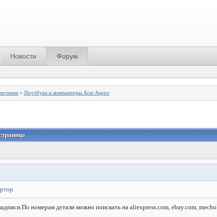
Новости
Форум
спечение
»
Ноутбуки и компьютеры Acer Aspire
 страница
ертор
адписи.По номерам детали можно поискать на aliexpress.com, ebay.com, mechok.