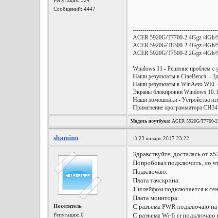
Репутация:
524
Сообщений: 4447
-------------------------------------------
ACER 5920G/T7700-2.4Ggz /4G
ACER 5920G/T8300-2.4Ggz /4G
ACER 5920G/T7500-2.2Ggz /4G
Windows 11 - Решение проблем с уст
Наши результаты в CineBench. - Зд
Наши результаты в WinAero WEI - Р
Экраны блокировки Windows 10. htt
Наши помошники - Устройства измер
Применение программатора CH341A 
Модель ноутбука:
ACER 5920G/T7700-2
shamino
23 января 2017 23:22
Здравствуйте, досталась от z5
Попробовал подключить, но чт
Подключаю:
Плата тачскрина:
1 шлейфом подключается к сенс
Плата монитора:
Посетитель
С разъема PWR подключаю на
Репутация:
0
С разъема Wi-fi cr подключаю