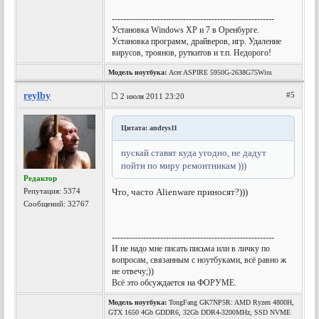
---------------------------------------------------------
Установка Windows XP и 7 в Оренбурге.
Установка программ, драйверов, игр. Удаление
вирусов, троянов, руткитов и т.п. Недорого!
Модель ноутбука:
Acer ASPIRE 5950G-2638G75Wiss
reylby
#5
2 июля 2011 23:20
Цитата: andrys11
пускай ставят куда угодно, не дадут
пойти по миру ремонтникам )))
Редактор
Репутация:
5374
Что, часто Alienware приносят?)))
Сообщений: 32767
---------------------------------------------------------
И не надо мне писать письма или в личку по
вопросам, связанным с ноутбуками, всё равно ж
не отвечу;))
Всё это обсуждается на ФОРУМЕ.
Модель ноутбука:
TongFang GK7NP5R: AMD Ryzen 4800H,
GTX 1650 4Gb GDDR6, 32Gb DDR4-3200MHz, SSD NVME