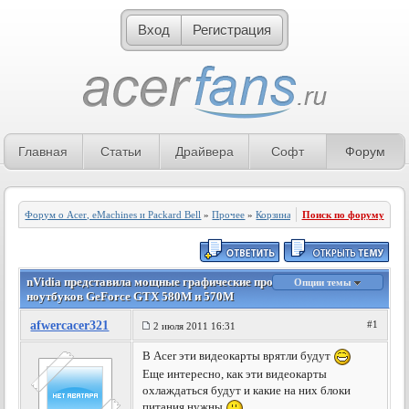
Вход
Регистрация
Главная
Статьи
Драйвера
Софт
Форум
Форум о Acer, eMachines и Packard Bell
»
Прочее
»
Корзина
Поиск по форуму
nVidia представила мощные графические процессоры для
Опции темы
ноутбуков GeForce GTX 580M и 570M
afwercacer321
#1
2 июля 2011 16:31
В Acer эти видеокарты врятли будут
Еще интересно, как эти видеокарты
охлаждаться будут и какие на них блоки
питания нужны
.