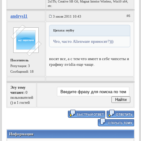
2x1Tb; Creative SB G6, Magnat Interior Wireless, Win10 x64,
etc.
andrys11
#6
3 июля 2011 10:43
Цитата: reylby
Что, часто Alienware приносят?)))
носят все, а с тем что имеет в себе чипсеты и
Посетитель
графику nvidia еще чаще.
Репутация:
3
Сообщений: 18
Эту тему
читают:
0
пользователей
(
) и 1 гостей
Информация