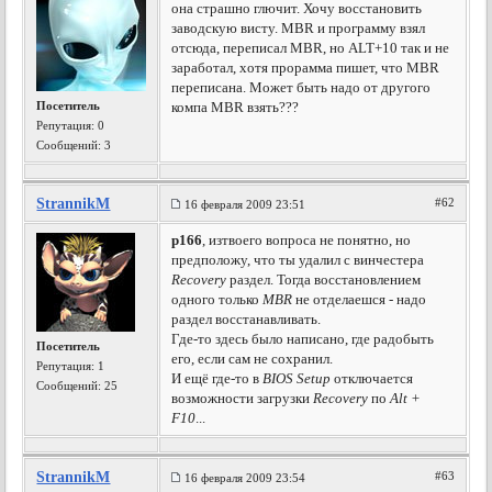
она страшно глючит. Хочу восстановить
заводскую висту. MBR и программу взял
отсюда, переписал MBR, но ALT+10 так и не
заработал, хотя прорамма пишет, что MBR
переписана. Может быть надо от другого
Посетитель
компа MBR взять???
Репутация:
0
Сообщений: 3
StrannikM
#62
16 февраля 2009 23:51
p166
, изтвоего вопроса не понятно, но
предположу, что ты удалил с винчестера
Recovery
раздел. Тогда восстановлением
одного только
MBR
не отделаешся - надо
раздел восстанавливать.
Где-то здесь было написано, где радобыть
Посетитель
его, если сам не сохранил.
Репутация:
1
И ещё где-то в
BIOS Setup
отключается
Сообщений: 25
возможности загрузки
Recovery
по
Alt +
F10
...
StrannikM
#63
16 февраля 2009 23:54