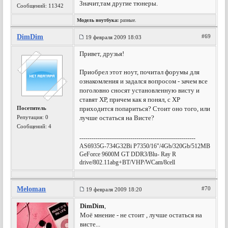
Значит,там другие тюнеры.
Сообщений: 11342
Модель ноутбука:
разные.
DimDim
#69
19 февраля 2009 18:03
Привет, друзья!
Приобрел этот ноут, почитал форумы для
ознакомления и задался вопросом - зачем все
поголовно сносят установленную висту и
ставят ХР, причем как я понял, с ХР
Посетитель
приходится попариться? Стоит оно того, или
Репутация:
0
лучше остаться на Висте?
Сообщений: 4
---------------------------------------------------------
AS6935G-734G32Bi P7350/16"/4Gb/320Gb/512MB
GeForce 9600M GT DDR3/Blu- Ray R
drive/802.11abg+BT/VHP/WCam/8cell
Meloman
#70
19 февраля 2009 18:20
DimDim
,
Моё мнение - не стоит , лучше остаться на
висте...