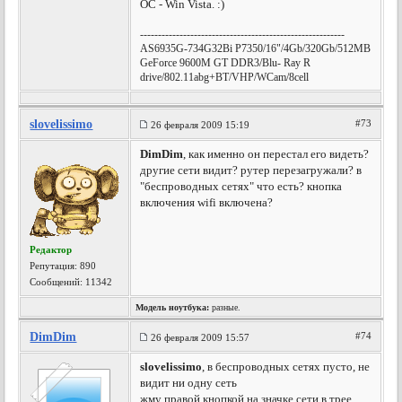
ОС - Win Vista. :)
---------------------------------------------------------
AS6935G-734G32Bi P7350/16"/4Gb/320Gb/512MB
GeForce 9600M GT DDR3/Blu- Ray R
drive/802.11abg+BT/VHP/WCam/8cell
slovelissimo
#73
26 февраля 2009 15:19
DimDim
, как именно он перестал его видеть?
другие сети видит? рутер перезагружали? в
"беспроводных сетях" что есть? кнопка
включения wifi включена?
Редактор
Репутация:
890
Сообщений: 11342
Модель ноутбука:
разные.
DimDim
#74
26 февраля 2009 15:57
slovelissimo
, в беспроводных сетях пусто, не
видит ни одну сеть
жму правой кнопкой на значке сети в трее,