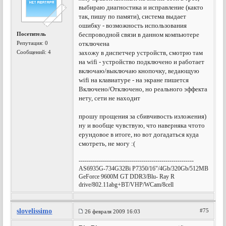
выбираю диагностика и исправление (както
так, пишу по памяти), система выдает
ошибку - возможность использования
Посетитель
беспроводной связи в данном компьютере
Репутация:
0
отключена
Сообщений: 4
захожу в диспетчер устройств, смотрю там
на wifi - устройство подключено и работает
включаю/выключаю кнопочку, ведающую
wifi на клавиатуре - на экране пишется
Включено/Отключено, но реального эффекта
нету, сети не находит
прошу прощения за сбивчивость изложения)
ну и вообще чувствую, что наверняка чтото
ерундовое в итоге, но вот догадаться куда
смотреть, не могу :(
---------------------------------------------------------
AS6935G-734G32Bi P7350/16"/4Gb/320Gb/512MB
GeForce 9600M GT DDR3/Blu- Ray R
drive/802.11abg+BT/VHP/WCam/8cell
slovelissimo
#75
26 февраля 2009 16:03