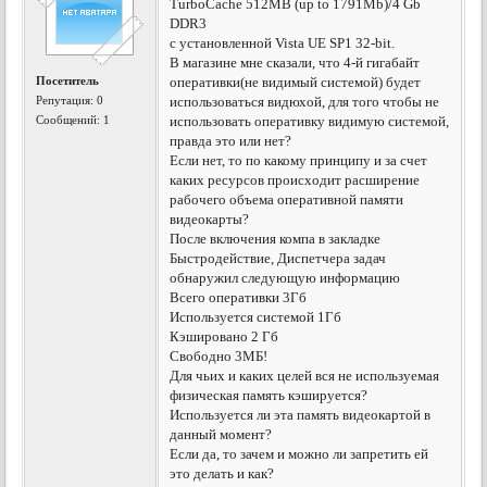
TurboCache 512MB (up to 1791Mb)/4 Gb
DDR3
с установленной Vista UE SP1 32-bit.
В магазине мне сказали, что 4-й гигабайт
Посетитель
оперативки(не видимый системой) будет
Репутация:
0
использоваться видюхой, для того чтобы не
Сообщений: 1
использовать оперативку видимую системой,
правда это или нет?
Если нет, то по какому принципу и за счет
каких ресурсов происходит расширение
рабочего объема оперативной памяти
видеокарты?
После включения компа в закладке
Быстродействие, Диспетчера задач
обнаружил следующую информацию
Всего оперативки 3Гб
Используется системой 1Гб
Кэшировано 2 Гб
Свободно 3МБ!
Для чьих и каких целей вся не используемая
физическая память кэшируется?
Используется ли эта память видеокартой в
данный момент?
Если да, то зачем и можно ли запретить ей
это делать и как?