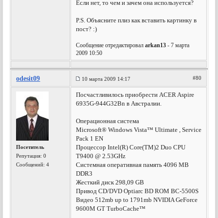
Если нет, то чем и зачем она используется?
P.S. Объясните плиз как вставить картинку в
пост? :)
Сообщение отредактировал
arkan13
- 7 марта
2009 10:50
odesit09
#80
10 марта 2009 14:17
Посчастливилось приобрести ACER Aspire
6935G-944G32Bn в Австралии.
Операционная система
Microsoft® Windows Vista™ Ultimate , Service
Pack 1 EN
Процессор Intel(R) Core(TM)2 Duo CPU
Посетитель
T9400 @ 2.53GHz
Репутация:
0
Системная оперативная память 4096 MB
Сообщений: 4
DDR3
Жесткий диск 298,09 GB
Привод CD/DVD Optiarc BD ROM BC-5500S
Видео 512mb up to 1791mb NVIDIA GeForce
9600M GT TurboCache™