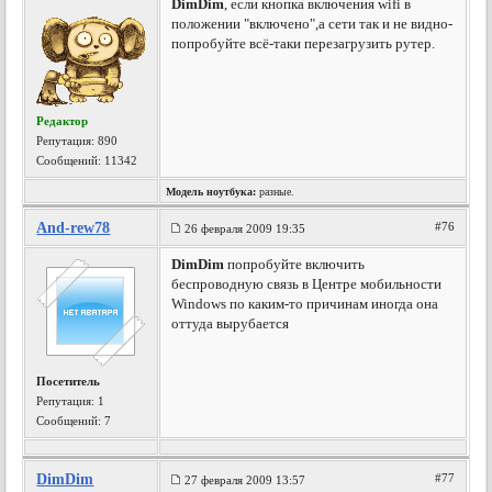
DimDim
, если кнопка включения wifi в
положении "включено",а сети так и не видно-
попробуйте всё-таки перезагрузить рутер.
Редактор
Репутация:
890
Сообщений: 11342
Модель ноутбука:
разные.
And-rew78
#76
26 февраля 2009 19:35
DimDim
попробуйте включить
беспроводную связь в Центре мобильности
Windows по каким-то причинам иногда она
оттуда вырубается
Посетитель
Репутация:
1
Сообщений: 7
DimDim
#77
27 февраля 2009 13:57