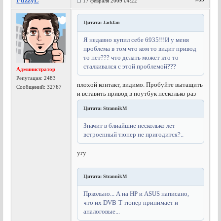
FuzzyL
17 февраля 2009 04:22
Цитата: Jackfan
Я недавно купил себе 6935!!!И у меня
проблема в том что ком то видит привод
то нет??? что делать может кто то
сталкивался с этой проблемой???
Администратор
Репутация:
2483
плохой контакт, видимо. Пробуйте вытащить
Сообщений: 32767
и вставить привод в ноутбук несколько раз
Цитата: StrannikM
Значит в блиайшие несколько лет
встроенный тюнер не пригодится?..
угу
Цитата: StrannikM
Пркольно... А на HP и ASUS написано,
что их DVB-T тюнер принимает и
аналоговые...