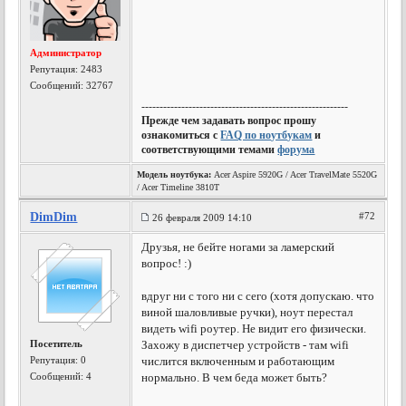
Администратор
Репутация:
2483
Сообщений: 32767
---------------------------------------------------------
Прежде чем задавать вопрос прошу
ознакомиться с
FAQ по ноутбукам
и
соответствующими темами
форума
Модель ноутбука:
Acer Aspire 5920G / Acer TravelMate 5520G
/ Acer Timeline 3810T
DimDim
#72
26 февраля 2009 14:10
Друзья, не бейте ногами за ламерский
вопрос! :)
вдруг ни с того ни с сего (хотя допускаю. что
виной шаловливые ручки), ноут перестал
видеть wifi роутер. Не видит его физически.
Посетитель
Захожу в диспетчер устройств - там wifi
Репутация:
0
числится включенным и работающим
Сообщений: 4
нормально. В чем беда может быть?