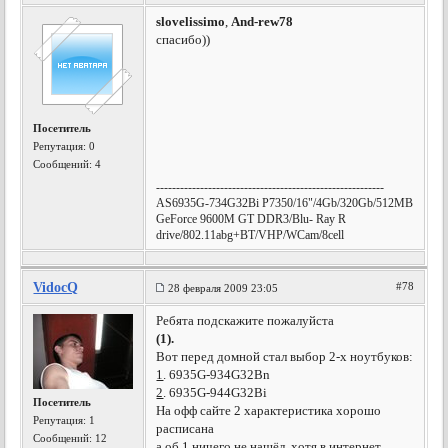
slovelissimo
,
And-rew78
спасибо))
Посетитель
Репутация:
0
Сообщений: 4
---------------------------------------------------------
AS6935G-734G32Bi P7350/16"/4Gb/320Gb/512MB
GeForce 9600M GT DDR3/Blu- Ray R
drive/802.11abg+BT/VHP/WCam/8cell
VidocQ
#78
28 февраля 2009 23:05
Ребята подскажите пожалуйста
(1).
Вот перед домной стал выбор 2-х ноутбуков:
1
. 6935G-934G32Bn
2
. 6935G-944G32Bi
Посетитель
На офф сайте 2 характеристика хорошо
Репутация:
1
расписана
Сообщений: 12
а об
1
ничего не нашёл, хотя в интернет