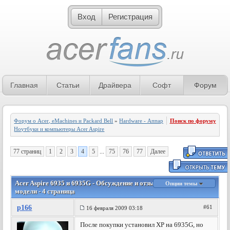
Вход
Регистрация
Главная
Статьи
Драйвера
Софт
Форум
Форум о Acer, eMachines и Packard Bell
»
Hardware - Аппаратное обеспечение
Поиск по форуму
»
Ноутбуки и компьютеры Acer Aspire
77 страниц
1
2
3
4
5
...
75
76
77
Далее
Acer Aspire 6935 и 6935G - Обсуждение и отзывы владельцев
Опции темы
модели - 4 страница
p166
#61
16 февраля 2009 03:18
После покупки установил ХР на 6935G, но