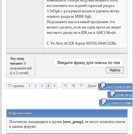
изменилось.Теперь подумав немного хочу
востановить последний скрытый раздел
3.545gb.с резервной копии и удалить метку
первого раздела MBR:0gb.
Подскажите как и в какой программе это
можно сделать, если ни одна прога не видит
жесткого диска ни в IDE,ни в AHCI Mode.
С Ув.Alex ACER Aspire 6935G-944G32Bn
Эту тему
читают:
0
пользователей
(
) и 2 гостей
77 страниц
1
2
3
4
5
...
75
76
77
Далее
Информация
Посетители, находящиеся в группе
{user_group}
, не могут оставлять ответы
в данном форуме.