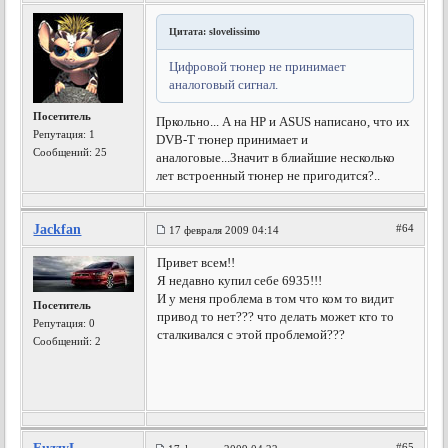
Цитата: slovelissimo
Цифровой тюнер не принимает
аналоговый сигнал.
Посетитель
Пркольно... А на HP и ASUS написано, что их
Репутация:
1
DVB-T тюнер принимает и
Сообщений: 25
аналоговые...
Значит в блиайшие несколько
лет встроенный тюнер не пригодится?..
Jackfan
#64
17 февраля 2009 04:14
Привет всем!!
Я недавно купил себе 6935!!!
И у меня проблема в том что ком то видит
Посетитель
привод то нет??? что делать может кто то
Репутация:
0
сталкивался с этой проблемой???
Сообщений: 2
#65