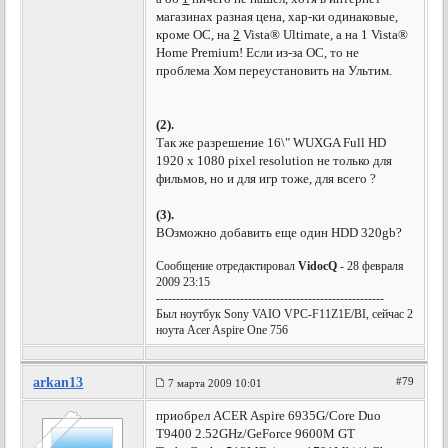
магазинах разная цена, хар-ки одинаковые,
кроме ОС, на
2
Vista® Ultimate, а на 1 Vista®
Home Premium! Если из-за ОС, то не
проблема Хом переустановить на Ультим.
(2).
Так же разрешение 16\" WUXGA Full HD
1920 x 1080 pixel resolution не только для
фильмов, но и для игр тоже, для всего ?
(3).
ВОзможно добавить еще один HDD 320gb?
Сообщение отредактировал
VidocQ
- 28 февраля
2009 23:15
---------------------------------------------------------
Был ноутбук Sony VAIO VPC-F11Z1E/BI, сейчас 2
ноута Acer Aspire One 756
arkan13
#79
7 марта 2009 10:01
приобрел ACER Aspire 6935G/Core Duo
T9400 2.52GHz/GeForce 9600M GT