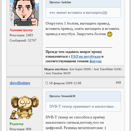
Цитата: Jackfan
что значит вставить и вытащить))))
Открутить 1 болтик, вытащить привод,
вставить привод, опять вытащить и вставить
Администратор
привод в ноутбук. Закрутить болтик
Репутация:
2483
Сообщений: 32767
---------------------------------------------------------
Прежде чем задавать вопрос прошу
ознакомиться с
FAQ по ноутбукам
и
соответствующими темами
форума
Модель ноутбука:
Acer Aspire 5920G / Acer TravelMate 5520G
/ Acer Timeline 3810T
slovelissimo
#68
18 февраля 2009 12:08
Цитата: StrannikM
DVB-T тюнер принимает и аналоговые...
DVB-T тюнер не способен к приёму
аналогового сигнала,потому,что он
Редактор
цифровой. Разница мегагигантская :)
Репутация:
890