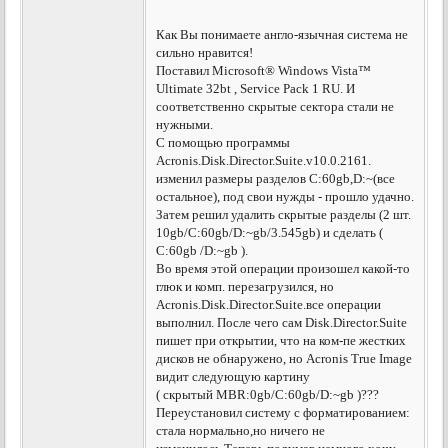
Как Вы понимаете англо-язычная система не
сильно нравится!
Поставил Microsoft® Windows Vista™
Ultimate 32bt , Service Pack 1 RU. И
соответственно скрытые сектора стали не
нужными.
С помощью программы
Acronis.Disk.Director.Suite.v10.0.2161.
изменил размеры разделов C:60gb,D:~(все
остальное), под свои нужды - прошло удачно.
Затем решил удалить скрытые разделы (2 шт.
10gb/С:60gb/D:~gb/3.545gb) и сделать (
C:60gb /D:~gb ).
Во время этой операции произошел какой-то
глюк и комп. перезагрузился, но
Acronis.Disk.Director.Suite.все операции
выполнил. После чего сам Disk.Director.Suite
пишет при открытии, что на ком-пе жестких
дисков не обнаружено, но Acronis True Image
видит следующую картину
( скрытый MBR:0gb/С:60gb/D:~gb )???
Переустановил систему с форматированием:
стала нормально,но ничего не