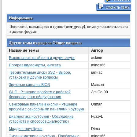
Информация
Посетители, находящиеся в группе
{user_group}
, не могут оставлять ответы
в данном форуме.
Другие темы из раздела Общие вопросы
Название темы
Автор
Высокочастотный писк и другие звуки
askme
Прогрев видеокарты, чипсета
minos66
Твердотельные диски SSD - Выбор,
jan-jac
установка и другие вопросы
Звуковые сигналы BIOS
Максон
Wi-Fi - Решение проблем с работой
AmiGo-90
беспроводного оборудования
Сенсорные панели и кнопки - Решение
Urman
проблем с сенсорными панелями ноутбука
Диагностика ноутбуков - Обсуждение
FuzzyL
устройств и способов диагностики
Моддинг ноутбуков
Dima
Экран и матрица ноутбука - Проблемы с
minos66