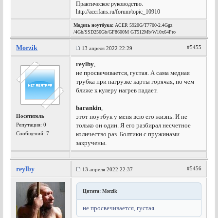
Практическое руководство.
http://acerfans.ru/forum/topic_10910
Модель ноутбука:
ACER 5920G/T7700-2.4Ggz
/4Gb/SSD256Gb/GF8600M GT512Mb/W10x64Pro
Morzik
#5455
13 апреля 2022 22:29
reylby
,
не просвечивается, густая. А сама медная
трубка при нагрузке карты горячая, но чем
ближе к кулеру нагрев падает.
barankin
,
Посетитель
этот ноутбук у меня всю его жизнь. И не
Репутация:
0
только он один. Я его разбирал несчетное
Сообщений: 7
количество раз. Болтики с пружинами
закручены.
reylby
#5456
13 апреля 2022 22:37
Цитата: Morzik
не просвечивается, густая.