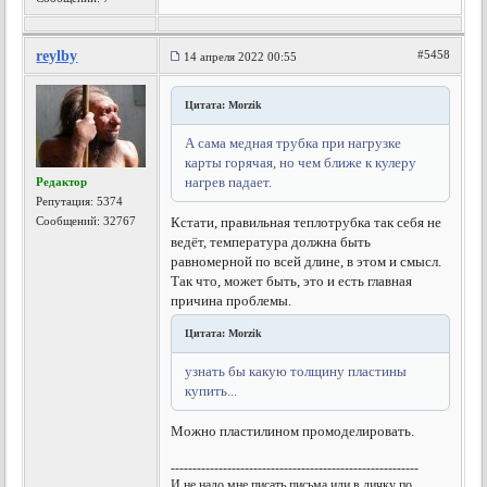
reylby
#5458
14 апреля 2022 00:55
Цитата: Morzik
А сама медная трубка при нагрузке
карты горячая, но чем ближе к кулеру
нагрев падает.
Редактор
Репутация:
5374
Сообщений: 32767
Кстати, правильная теплотрубка так себя не
ведёт, температура должна быть
равномерной по всей длине, в этом и смысл.
Так что, может быть, это и есть главная
причина проблемы.
Цитата: Morzik
узнать бы какую толщину пластины
купить...
Можно пластилином промоделировать.
---------------------------------------------------------
И не надо мне писать письма или в личку по