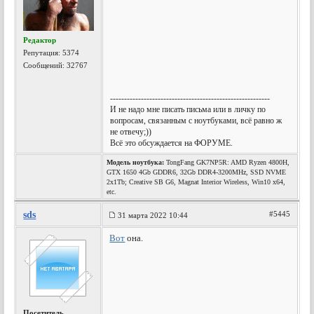
Редактор
Репутация:
5374
Сообщений: 32767
---------------------------------------------------------
И не надо мне писать письма или в личку по
вопросам, связанным с ноутбуками, всё равно ж
не отвечу;))
Всё это обсуждается на ФОРУМЕ.
Модель ноутбука:
TongFang GK7NP5R: AMD Ryzen 4800H,
GTX 1650 4Gb GDDR6, 32Gb DDR4-3200MHz, SSD NVME
2x1Tb; Creative SB G6, Magnat Interior Wireless, Win10 x64,
etc.
sds
#5445
31 марта 2022 10:44
Вот
она.
Посетитель