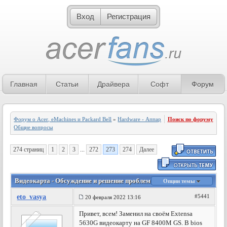
Вход
Регистрация
Главная
Статьи
Драйвера
Софт
Форум
Форум о Acer, eMachines и Packard Bell
»
Hardware - Аппаратное обеспечение
Поиск по форуму
»
Общие вопросы
274 страниц
1
2
3
...
272
273
274
Далее
Видеокарта - Обсуждение и решение проблем - 273 страница
Опции темы
eto_vasya
#5441
20 февраля 2022 13:16
Привет, всем! Заменил на своём Extensa
5630G видеокарту на GF 8400M GS. В bios