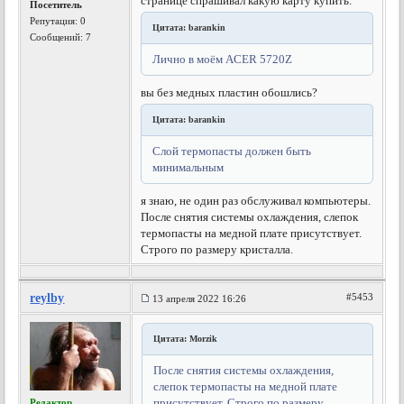
странице спрашивал какую карту купить.
Посетитель
Репутация:
0
Цитата: barankin
Сообщений: 7
Лично в моём ACER 5720Z
вы без медных пластин обошлись?
Цитата: barankin
Слой термопасты должен быть
минимальным
я знаю, не один раз обслуживал компьютеры.
После снятия системы охлаждения, слепок
термопасты на медной плате присутствует.
Строго по размеру кристалла.
reylby
#5453
13 апреля 2022 16:26
Цитата: Morzik
После снятия системы охлаждения,
слепок термопасты на медной плате
присутствует. Строго по размеру
Редактор