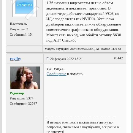
1.36 названия видеокарты нет но объём
видеопамяти показывает правильно. В
диспетчере работает стандартный VGA, но
ИД определяется как NVIDIA. Установка
Посетитель
драйверов заканчивается - не обнаружением
Репутация:
2
совместимого графического оборудования.
Сообщений: 15
Может есть выход, как обойти заточку 5630
под ATI? Спасибо
Модель ноутбука:
Acer Extensa 5630G, ATI Radeon 3470 hd
reylby
#5442
20 февраля 2022 13:21
eto_vasya
,
Сообщение
в помощь.
Редактор
Репутация:
5374
Сообщений: 32767
---------------------------------------------------------
И не надо мне писать письма или в личку по
вопросам, связанным с ноутбуками, всё равно ж
не отвечу;))