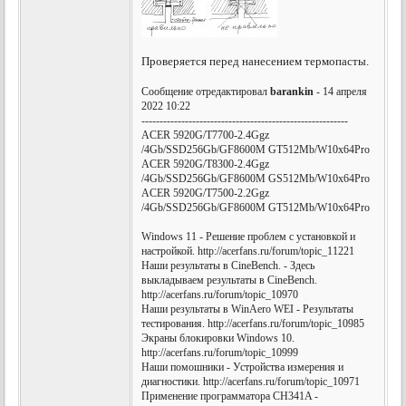
Проверяется перед нанесением термопасты.
Сообщение отредактировал
barankin
- 14 апреля
2022 10:22
---------------------------------------------------------
ACER 5920G/T7700-2.4Ggz
/4Gb/SSD256Gb/GF8600M GT512Mb/W10x64Pro
ACER 5920G/T8300-2.4Ggz
/4Gb/SSD256Gb/GF8600M GS512Mb/W10x64Pro
ACER 5920G/T7500-2.2Ggz
/4Gb/SSD256Gb/GF8600M GT512Mb/W10x64Pro
Windows 11 - Решение проблем с установкой и
настройкой. http://acerfans.ru/forum/topic_11221
Наши результаты в CineBench. - Здесь
выкладываем результаты в CineBench.
http://acerfans.ru/forum/topic_10970
Наши результаты в WinAero WEI - Результаты
тестирования. http://acerfans.ru/forum/topic_10985
Экраны блокировки Windows 10.
http://acerfans.ru/forum/topic_10999
Наши помошники - Устройства измерения и
диагностики. http://acerfans.ru/forum/topic_10971
Применение программатора CH341A -