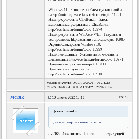
Windows 11 - Решение проблем с установкой и
настройкой. http://acerfans.ru/forum/topic_11221
Наши результаты в CineBench. - Здесь
выкладываем результаты в CineBench.
http://acerfans.ru/forum/topic_10970
Наши результаты в WinAero WEI - Результаты
тестирования. http://acerfans.ru/forum/topic_10985
Экраны блокировки Windows 10.
http://acerfans.ru/forum/topic_10999
Наши помошники - Устройства измерения и
диагностики. http://acerfans.ru/forum/topic_10971
Применение программатора CH341A -
Практическое руководство.
http://acerfans.ru/forum/topic_10910
Модель ноутбука:
ACER 5920G/T7700-2.4Ggz
/4Gb/SSD256Gb/GF8600M GT512Mb/W10x64Pro
Morzik
#5452
13 апреля 2022 13:13
Цитата: barankin
указали марку своего ноута
5720Z. Извиняюсь. Просто на предыдущей