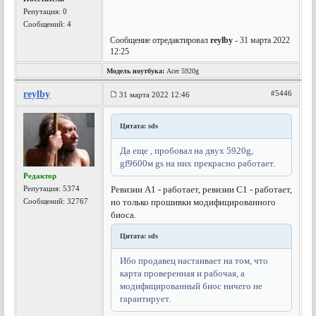
Репутация:
0
Сообщений: 4
Сообщение отредактировал
reylby
- 31 марта 2022
12:25
Модель ноутбука:
Acer 5920g
reylby
#5446
31 марта 2022 12:46
Цитата: sds
Да еще , пробовал на двух 5920g,
gf9600м gs на них прекрасно работает.
Редактор
Репутация:
5374
Ревизии А1 - работает, ревизии С1 - работает,
Сообщений: 32767
но только прошивки модифицированного
биоса.
Цитата: sds
Ибо продавец настаивает на том, что
карта проверенная и рабочая, а
модифицированный биос ничего не
гарантирует.