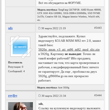
Всё это обсуждается на ФОРУМЕ.
Модель ноутбука:
TongFang GK7NP5R: AMD Ryzen 4800H,
GTX 1650 4Gb GDDR6, 32Gb DDR4-3200MHz, SSD NVME
2x1Tb; Creative SB G6, Magnat Interior Wireless, Win10 x64,
etc.
sds
#5443
30 марта 2022 21:19
Здравствуйте, подскажите. Купил
видеокарту K51AB MXM M92 rev 2.0, зашил
такой биос
5920g_mxm_v3_ati_m96_m92_mod_slic.zip
в 5920g. Картинку
не выводит
. Точно ли
такой конфиг рабочий? Ибо продавец
Посетитель
настаивает на том, что карта проверенная и
Репутация:
0
рабочая, а модифицированный биос ничего
Сообщений: 4
не гарантирует. Да еще , пробовал на двух
5920g, gf9600м gs на них прекрасно
работает.
Модель ноутбука:
Acer 5920g
reylby
#5444
30 марта 2022 21:34
sds
,
Ссылку на купленную видеокарту выложите.