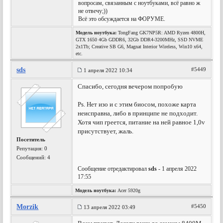
вопросам, связанным с ноутбуками, всё равно ж
не отвечу;))
Всё это обсуждается на ФОРУМЕ.
Модель ноутбука:
TongFang GK7NP5R: AMD Ryzen 4800H,
GTX 1650 4Gb GDDR6, 32Gb DDR4-3200MHz, SSD NVME
2x1Tb; Creative SB G6, Magnat Interior Wireless, Win10 x64,
etc.
sds
#5449
1 апреля 2022 10:34
Спасибо, сегодня вечером попробую
Ps. Нет изо и с этим биосом, похоже карта
неисправна, либо в принципе не подходит.
Хотя чип греется, питание на ней равное 1,0v
присутствует, жаль.
Посетитель
Репутация:
0
Сообщений: 4
Сообщение отредактировал
sds
- 1 апреля 2022
17:55
Модель ноутбука:
Acer 5920g
Morzik
#5450
13 апреля 2022 03:49