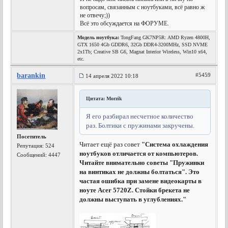
вопросам, связанным с ноутбуками, всё равно ж
не отвечу;))
Всё это обсуждается на ФОРУМЕ.
Модель ноутбука:
TongFang GK7NP5R: AMD Ryzen 4800H,
GTX 1650 4Gb GDDR6, 32Gb DDR4-3200MHz, SSD NVME
2x1Tb; Creative SB G6, Magnat Interior Wireless, Win10 x64,
etc.
barankin
#5459
14 апреля 2022 10:18
Цитата: Morzik
Я его разбирал несчетное количество
раз. Болтики с пружинами закручены.
Посетитель
Читает ещё раз совет
"Система охлаждения
Репутация:
524
ноутбуков отличается от компьютеров.
Сообщений: 4447
Читайте внимательно советы "Пружинки
на винтиках не должны болтаться". Это
частая ошибка при замене видеокарты в
ноуте Acer 5720Z. Стойки брекета не
должны выступать в углублениях."