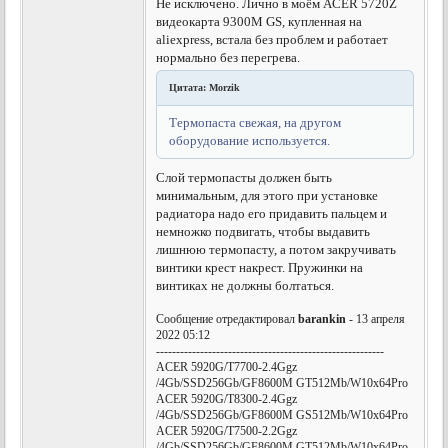
Не исключено. Лично в моём ACER 5720Z
видеокарта 9300M GS, купленная на
aliexpress, встала без проблем и работает
нормально без перегрева.
Цитата: Morzik
Термопаста свежая, на другом
оборудование используется.
Слой термопасты должен быть
минимальным, для этого при установке
радиатора надо его придавить пальцем и
немножко подвигать, чтобы выдавить
лишнюю термопасту, а потом закручивать
винтики крест накрест. Пружинки на
винтиках не должны болтаться.
Сообщение отредактировал
barankin
- 13 апреля
2022 05:12
---------------------------------------------------------
ACER 5920G/T7700-2.4Ggz
/4Gb/SSD256Gb/GF8600M GT512Mb/W10x64Pro
ACER 5920G/T8300-2.4Ggz
/4Gb/SSD256Gb/GF8600M GS512Mb/W10x64Pro
ACER 5920G/T7500-2.2Ggz
/4Gb/SSD256Gb/GF8600M GT512Mb/W10x64Pro