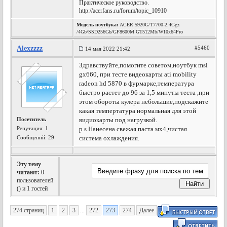
Практическое руководство.
http://acerfans.ru/forum/topic_10910
Модель ноутбука:
ACER 5920G/T7700-2.4Ggz
/4Gb/SSD256Gb/GF8600M GT512Mb/W10x64Pro
Alexzzzz
#5460
14 мая 2022 21:42
Здравствуйте,помогите советом,ноутбук msi
gx660, при тесте видеокарты ati mobility
radeon hd 5870 в фурмарке,температура
быстро растет до 96 за 1,5 минуты теста ,при
этом обороты кулера небольшие,подскажите
какая темпертатура нормальная для этой
Посетитель
видиокарты под нагрузкой.
Репутация:
1
p.s Нанесена свежая паста мх4,чистая
Сообщений: 29
система охлаждения.
Эту тему
читают:
0
пользователей
(
) и 1 гостей
274 страниц
1
2
3
...
272
273
274
Далее