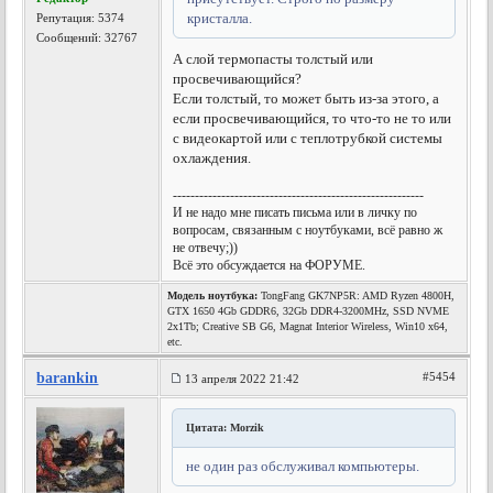
кристалла.
Репутация:
5374
Сообщений: 32767
А слой термопасты толстый или
просвечивающийся?
Если толстый, то может быть из-за этого, а
если просвечивающийся, то что-то не то или
с видеокартой или с теплотрубкой системы
охлаждения.
---------------------------------------------------------
И не надо мне писать письма или в личку по
вопросам, связанным с ноутбуками, всё равно ж
не отвечу;))
Всё это обсуждается на ФОРУМЕ.
Модель ноутбука:
TongFang GK7NP5R: AMD Ryzen 4800H,
GTX 1650 4Gb GDDR6, 32Gb DDR4-3200MHz, SSD NVME
2x1Tb; Creative SB G6, Magnat Interior Wireless, Win10 x64,
etc.
barankin
#5454
13 апреля 2022 21:42
Цитата: Morzik
не один раз обслуживал компьютеры.