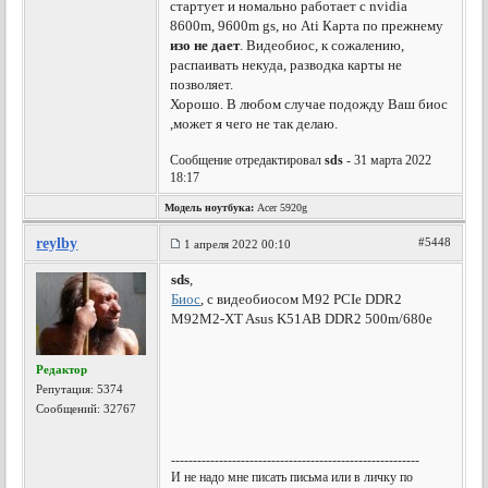
стартует и номально работает с nvidia
8600m, 9600m gs, но Ati Карта по прежнему
изо не дает
. Видеобиос, к сожалению,
распаивать некуда, разводка карты не
позволяет.
Хорошо. В любом случае подожду Ваш биос
,может я чего не так делаю.
Сообщение отредактировал
sds
- 31 марта 2022
18:17
Модель ноутбука:
Acer 5920g
reylby
#5448
1 апреля 2022 00:10
sds
,
Биос
, с видеобиосом M92 PCIe DDR2
M92M2-XT Asus K51AB DDR2 500m/680e
Редактор
Репутация:
5374
Сообщений: 32767
---------------------------------------------------------
И не надо мне писать письма или в личку по