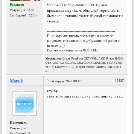
Редактор
Чип 8400 толще/выше 9300. Нужна
Репутация:
5374
прокладка медная, чтобы слой термопасты
Сообщений: 32767
был очень тонким, толстый слой термопасты
- плохо.
---------------------------------------------------------
И не надо мне писать письма или в личку по
вопросам, связанным с ноутбуками, всё равно ж
не отвечу;))
Всё это обсуждается на ФОРУМЕ.
Модель ноутбука:
TongFang GK7NP5R: AMD Ryzen 4800H,
GTX 1650 4Gb GDDR6, 32Gb DDR4-3200MHz, SSD NVME
2x1Tb; Creative SB G6, Magnat Interior Wireless, Win10 x64,
etc.
Morzik
#5457
14 апреля 2022 00:18
reylby
,
узнать бы какую толщину пластины купить...
Посетитель
Репутация:
0
Сообщений: 7