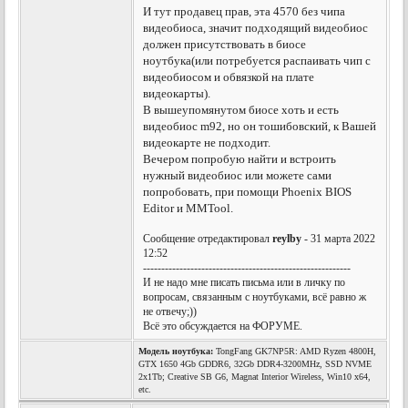
И тут продавец прав, эта 4570 без чипа
видеобиоса, значит подходящий видеобиос
должен присутствовать в биосе
ноутбука(или потребуется распаивать чип с
видеобиосом и обвязкой на плате
видеокарты).
В вышеупомянутом биосе хоть и есть
видеобиос m92, но он тошибовский, к Вашей
видеокарте не подходит.
Вечером попробую найти и встроить
нужный видеобиос или можете сами
попробовать, при помощи Phoenix BIOS
Editor и MMTool.
Сообщение отредактировал
reylby
- 31 марта 2022
12:52
---------------------------------------------------------
И не надо мне писать письма или в личку по
вопросам, связанным с ноутбуками, всё равно ж
не отвечу;))
Всё это обсуждается на ФОРУМЕ.
Модель ноутбука:
TongFang GK7NP5R: AMD Ryzen 4800H,
GTX 1650 4Gb GDDR6, 32Gb DDR4-3200MHz, SSD NVME
2x1Tb; Creative SB G6, Magnat Interior Wireless, Win10 x64,
etc.