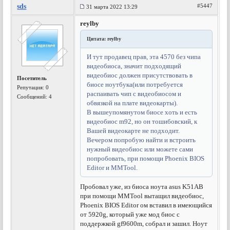
sds
#5447
31 марта 2022 13:29
reylby
Цитата: reylby
И тут продавец прав, эта 4570 без чипа
видеобиоса, значит подходящий
видеобиос должен присутствовать в
Посетитель
биосе ноутбука(или потребуется
Репутация:
0
распаивать чип с видеобиосом и
Сообщений: 4
обвязкой на плате видеокарты).
В вышеупомянутом биосе хоть и есть
видеобиос m92, но он тошибовский, к
Вашей видеокарте не подходит.
Вечером попробую найти и встроить
нужный видеобиос или можете сами
попробовать, при помощи Phoenix BIOS
Editor и MMTool.
Пробовал уже, из биоса ноута asus K51AB
при помощи MMTool вытащил видеобиос,
Phoenix BIOS Editor ом вставил в имеющийся
от 5920g, который уже мод биос с
поддержкой gf9600m, собрал и зашил. Ноут