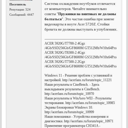
Система охлаждения ноутбуков отличается
Посетитель
от компьютеров. Читайте внимательно
Репутация:
524
советы "
Пружинки на винтиках не должны
Сообщений: 4447
болтаться
". Это частая ошибка при замене
видеокарты в ноуте Acer 5720Z. Стойки
брекета не должны выступать в углублениях.
---------------------------------------------------------
ACER 5920G/T7700-2.4Ggz
/4Gb/SSD256Gb/GF8600M GT512Mb/W10x64Pro
ACER 5920G/T8300-2.4Ggz
/4Gb/SSD256Gb/GF8600M GS512Mb/W10x64Pro
ACER 5920G/T7500-2.2Ggz
/4Gb/SSD256Gb/GF8600M GT512Mb/W10x64Pro
Windows 11 - Решение проблем с установкой и
настройкой. http://acerfans.ru/forum/topic_11221
Наши результаты в CineBench. - Здесь
выкладываем результаты в CineBench.
http://acerfans.ru/forum/topic_10970
Наши результаты в WinAero WEI - Результаты
тестирования. http://acerfans.ru/forum/topic_10985
Экраны блокировки Windows 10.
http://acerfans.ru/forum/topic_10999
Наши помошники - Устройства измерения и
диагностики. http://acerfans.ru/forum/topic_10971
Применение программатора CH341A -