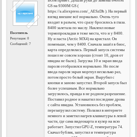
Всем привет. Дошли руки до замены 8400M
GS на 9300M GS (
https://a.aliexpress.com/_AESzDh ). На первый
взгляд внешне всё нормально. Очень туго
входит в разъем, что сразу бросилось в глаза.
8400 залетала по маслу. Наклеил новые
Посетитель
термопрокладки в теже места, что и у 8400.
Репутация:
0
Ну и паста (Arctic MX4) на кристалл. Он
Сообщений: 7
поменьше, чем у 8400. Сначала зашёл в биос,
карта определилась. Первый запуск системы
пошел не совсем хорошо (стоит 10, дров от
нвидиа не было). Загрузка 10 и экран ввода
пароля отобразился нормально. Но после
ввода пароля экран моргнул несколько раз,
потом просто белый экран. Вырубил с
кнопки и заново запустил. Второй запуск был
более успешным. Все нормально
загрузилось, правда в не родном разрешение.
Поставил родное и накатил последние дрова
с сайта нвидиа. Установилось без проблем,
перезагрузил систему. Полазил в интернете
немного и заметил нагрев клавиатуры в левой
части, где сама видеокарта и кулер на всю
работает. Запустил GPU-Z, температура 74.
Скачал бублик, запустил и температура