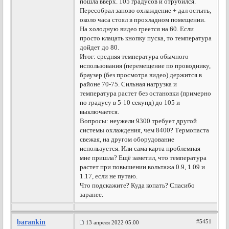
пошла вверх. 105 градусов и отрубился.
Пересобрал заново охлаждение + дал остыть,
около часа стоял в прохладном помещении.
На холодную видео греется на 60. Если
просто клацать кнопку пуска, то температура
дойдет до 80.
Итог: средняя температура обычного
использования (перемещение по проводнику,
браузер (без просмотра видео) держится в
районе 70-75. Сильная нагрузка и
температура растет без остановки (примерно
по градусу в 5-10 секунд) до 105 и
выключается.
Вопросы: неужели 9300 требует другой
системы охлаждения, чем 8400? Термопаста
свежая, на другом оборудование
используется. Или сама карта проблемная
мне пришла? Ещё заметил, что температура
растет при повышении вольтажа 0.9, 1.09 и
1.17, если не путаю.
Что подскажите? Куда копать? Спасибо
заранее.
barankin
#5451
13 апреля 2022 05:00