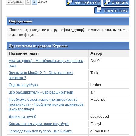
2 страниц
1
2
Далее
Информация
Посетители, находящиеся в группе
{user_group}
, не могут оставлять ответы
в данном форуме.
Другие темы из раздела Курилка
Название темы
Автор
Аватар (кино) - Мегаблокбастер уходящего
Don0r
года
Зачем мне МакОс Х ? - Овчинка стоит
Task
вычинки ?
Оценка ноутбука
brober
usb расширители - usb расширители
alf
Проблема с acer aspire (не игнорируйте
Маэстро
пожалуйста) - Проблема поиска драйверов
и контроллера
Винил на ноут))
savageded
Как мы используем наши ноутбуки
FuzzyL
Термодатчик для кулера - вкл и выкл
gurov86rus