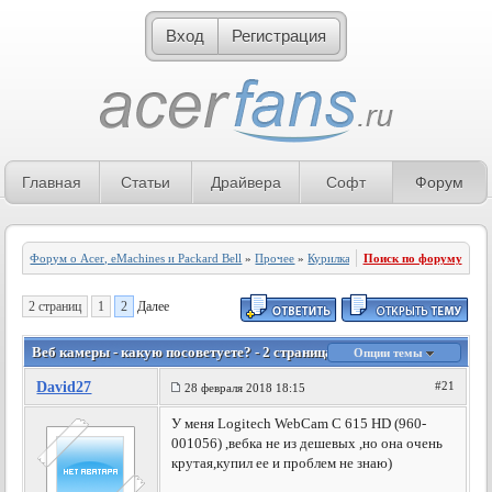
Вход
Регистрация
Главная
Статьи
Драйвера
Софт
Форум
Форум о Acer, eMachines и Packard Bell
»
Прочее
»
Курилка
Поиск по форуму
2 страниц
1
2
Далее
Веб камеры - какую посоветуете? - 2 страница
Опции темы
David27
#21
28 февраля 2018 18:15
У меня Lоgitech WebCam C 615 HD (960-
001056) ,вебка не из дешевых ,но она очень
крутая,купил ее и проблем не знаю)