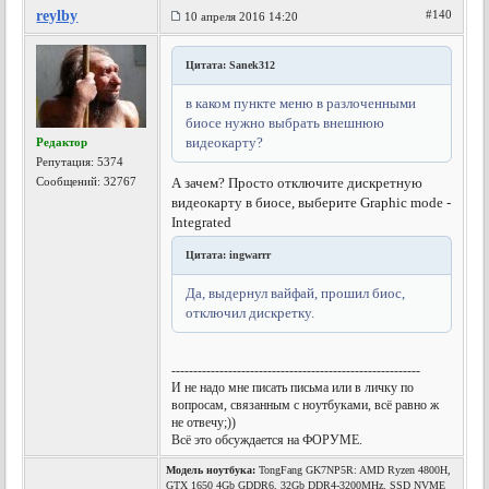
reylby
#140
10 апреля 2016 14:20
Цитата: Sanek312
в каком пункте меню в разлоченными
биосе нужно выбрать внешнюю
видеокарту?
Редактор
Репутация:
5374
Сообщений: 32767
А зачем? Просто отключите дискретную
видеокарту в биосе, выберите Graphic mode -
Integrated
Цитата: ingwarrr
Да, выдернул вайфай, прошил биос,
отключил дискретку.
---------------------------------------------------------
И не надо мне писать письма или в личку по
вопросам, связанным с ноутбуками, всё равно ж
не отвечу;))
Всё это обсуждается на ФОРУМЕ.
Модель ноутбука:
TongFang GK7NP5R: AMD Ryzen 4800H,
GTX 1650 4Gb GDDR6, 32Gb DDR4-3200MHz, SSD NVME