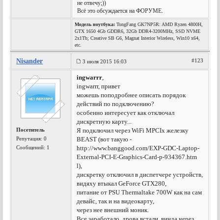
не отвечу;))
Всё это обсуждается на ФОРУМЕ.
Модель ноутбука:
TongFang GK7NP5R: AMD Ryzen 4800H,
GTX 1650 4Gb GDDR6, 32Gb DDR4-3200MHz, SSD NVME
2x1Tb; Creative SB G6, Magnat Interior Wireless, Win10 x64,
etc.
Nisander
#123
3 июля 2015 16:03
ingwarrr
,
ingwarrr, привет
можешь поподробнее описать порядок
действий по подключению?
особенно интересует как отключал
дискретную карту...
Посетитель
Я подключил через WiFi MPCIx железку
Репутация:
0
BEAST (вот такую -
Сообщений: 1
http://www.banggood.com/EXP-GDC-Laptop-
External-PCI-E-Graphics-Card-p-934367.htm
l),
дискретку отключил в диспетчере устройств,
видяху втыкал GeForce GTX280,
питание от PSU Thermaltake 700W как на сам
девайс, так и на видеокарту,
через нее внешний моник.
Все заработало, дрова встали, винда через