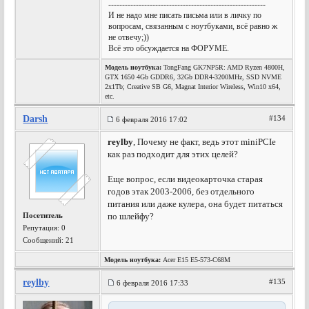
---------------------------------------------------------
И не надо мне писать письма или в личку по
вопросам, связанным с ноутбуками, всё равно ж
не отвечу;))
Всё это обсуждается на ФОРУМЕ.
Модель ноутбука:
TongFang GK7NP5R: AMD Ryzen 4800H,
GTX 1650 4Gb GDDR6, 32Gb DDR4-3200MHz, SSD NVME
2x1Tb; Creative SB G6, Magnat Interior Wireless, Win10 x64,
etc.
Darsh
#134
6 февраля 2016 17:02
reylby
, Почему не факт, ведь этот miniPCIe
как раз подходит для этих целей?
Еще вопрос, если видеокарточка старая
годов этак 2003-2006, без отдельного
питания или даже кулера, она будет питаться
Посетитель
по шлейфу?
Репутация:
0
Сообщений: 21
Модель ноутбука:
Acer E15 E5-573-C68M
reylby
#135
6 февраля 2016 17:33