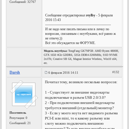
Сообщений: 32767
Сообщение отредактировал
reylby
- 5 февраля
2016 15:43
---------------------------------------------------------
И не надо мне писать письма или в личку по
вопросам, связанным с ноутбуками, всё равно ж
не отвечу;))
Всё это обсуждается на ФОРУМЕ.
Модель ноутбука:
TongFang GK7NP5R: AMD Ryzen 4800H,
GTX 1650 4Gb GDDR6, 32Gb DDR4-3200MHz, SSD NVME
2x1Tb; Creative SB G6, Magnat Interior Wireless, Win10 x64,
etc.
Darsh
#132
6 февраля 2016 14:11
Почитал тему, возникло несколько вопросов:
1 - Существует ли внешние видеокарты
подключаемые в разъем USB 2.0/3.0?
2 - При подключении внешней видеокарты
требуется внешний (отдельный) монитор?
Посетитель
3 - Если у моего ноута нет видимого разъема
Репутация:
0
PCI-E или mini, то к какому разъему или
Сообщений: 21
слоту можно подключить внешнюю
видеокарту? То есть внутри ноутбука если