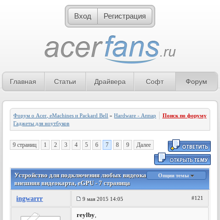
Вход
Регистрация
Главная
Статьи
Драйвера
Софт
Форум
Форум о Acer, eMachines и Packard Bell
»
Hardware - Аппаратное обеспечение
Поиск по форуму
»
Гаджеты для ноутбуков
9 страниц
1
2
3
4
5
6
7
8
9
Далее
Устройство для подключения любых видеокарт к ноутбуку,
Опции темы
внешняя видеокарта, eGPU - 7 страница
ingwarrr
#121
9 мая 2015 14:05
reylby
,