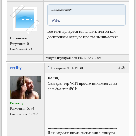
Цитата: reylby
WiFi,
все таки придется выпаивать или он как
десктопном корпусе просто вынимается?
Посетитель
Репутация:
0
Сообщений: 21
Модель ноутбука:
Acer E15 E5-573-C68M
reylby
#137
6 февраля 2016 19:30
Darsh
,
Сам адаптер WiFi просто вынимается из
разъёма miniPCIe.
Редактор
Репутация:
5374
Сообщений: 32767
---------------------------------------------------------
И не надо мне писать письма или в личку по