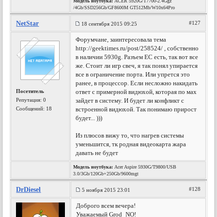
Модель ноутбука:
ACER 5920G/T7700-2.4Ggz
/4Gb/SSD256Gb/GF8600M GT512Mb/W10x64Pro
NetStar
#127
18 сентября 2015 09:25
Форумчане, заинтересовала тема
http://geektimes.ru/post/258524/ , собственно
в наличии 5930g. Разъем EC есть, так вот все
же. Стоит ли игр свеч, я так понял упирается
все в ограничение порта. Или упрется это
ранее, в процессор. Если несложно накидать
Посетитель
ответ с примерной видюхой, которая по мах
Репутация:
0
зайдет в систему. И будет ли конфликт с
Сообщений: 18
встроенной видюхой. Так понимаю прирост
будет... )))
Из плюсов вижу то, что нагрев системы
уменьшится, тк родная видеокарта жара
давать не будет
Модель ноутбука:
Acer Aspire 5930G/T9800/USB
3.0/3Gb/120Gb+250Gb/9600mgt
DrDiesel
#128
5 ноября 2015 23:01
Доброго всем вечера!
Уважаемый Grod_NO!