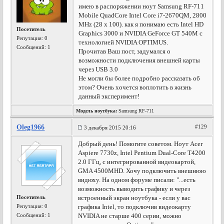
имею в распоряжении ноут Samsung RF-711
Mobile QuadCore Intel Core i7-2670QM, 2800
MHz (28 x 100). как я понимаю есть Intel HD
Посетитель
Graphics 3000 и NVIDIA GeForce GT 540M с
Репутация:
0
технологией NVIDIA OPTIMUS.
Сообщений: 1
Прочитав Ваш пост, задумался о
возможности подключения внешней карты
через USB 3.0
Не могли бы более подробно рассказать об
этом? Очень хочется воплотить в жизнь
данный эксперимент!
Модель ноутбука:
Samsung RF-711
Oleg1966
#129
3 декабря 2015 20:16
Добрый день! Помогите советом. Ноут Acer
Aspiere 7730z, Intel Pentium Dual-Core T4200
2.0 ГГц, с интегрированной видеокартой,
GMA 4500MHD. Хочу подключить внешнюю
видюху. На одном форуме писали: "...есть
возможность выводить графику и через
Посетитель
встроенный экран ноутбука - если у вас
Репутация:
0
графика Intel, то подключив видеокарту
Сообщений: 1
NVIDIA не старше 400 серии, можно