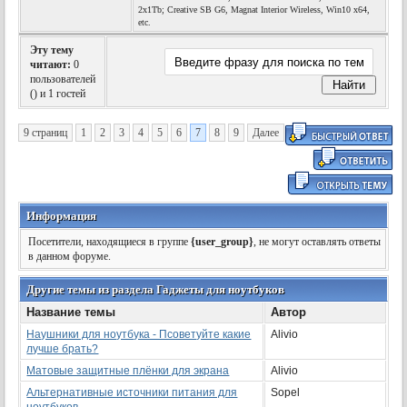
2x1Tb; Creative SB G6, Magnat Interior Wireless, Win10 x64,
etc.
Эту тему
читают:
0
пользователей
(
) и 1 гостей
9 страниц
1
2
3
4
5
6
7
8
9
Далее
Информация
Посетители, находящиеся в группе
{user_group}
, не могут оставлять ответы
в данном форуме.
Другие темы из раздела Гаджеты для ноутбуков
Название темы
Автор
Наушники для ноутбука - Псоветуйте какие
Alivio
лучше брать?
Матовые защитные плёнки для экрана
Alivio
Альтернативные источники питания для
Sopel