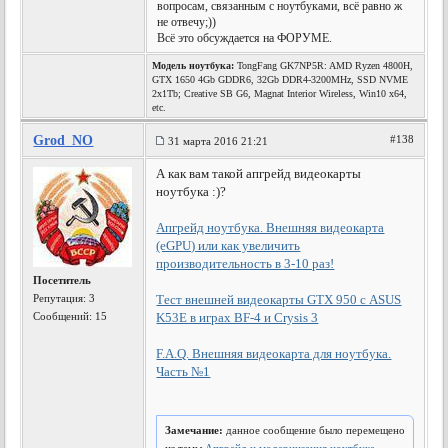
вопросам, связанным с ноутбуками, всё равно ж
не отвечу;))
Всё это обсуждается на ФОРУМЕ.
Модель ноутбука:
TongFang GK7NP5R: AMD Ryzen 4800H,
GTX 1650 4Gb GDDR6, 32Gb DDR4-3200MHz, SSD NVME
2x1Tb; Creative SB G6, Magnat Interior Wireless, Win10 x64,
etc.
Grod_NO
#138
31 марта 2016 21:21
А как вам такой апгрейд видеокарты
ноутбука :)?
Апгрейд ноутбука. Внешняя видеокарта
(eGPU) или как увеличить
производительность в 3-10 раз!
Посетитель
Репутация:
3
Тест внешней видеокарты GTX 950 с ASUS
Сообщений: 15
K53E в играх BF-4 и Crysis 3
F.A.Q. Внешняя видеокарта для ноутбука.
Часть №1
Замечание:
данное сообщение было перемещено