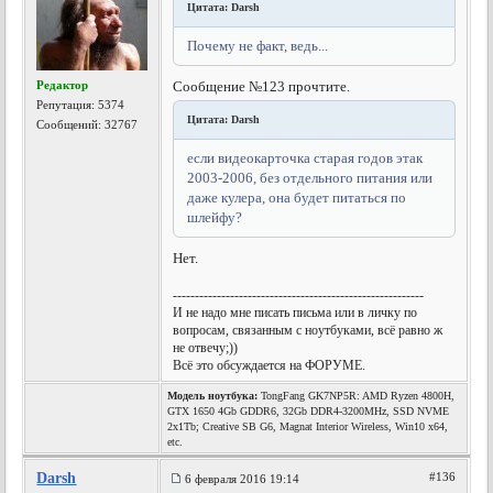
Цитата: Darsh
Почему не факт, ведь...
Редактор
Сообщение №123 прочтите.
Репутация:
5374
Цитата: Darsh
Сообщений: 32767
если видеокарточка старая годов этак
2003-2006, без отдельного питания или
даже кулера, она будет питаться по
шлейфу?
Нет.
---------------------------------------------------------
И не надо мне писать письма или в личку по
вопросам, связанным с ноутбуками, всё равно ж
не отвечу;))
Всё это обсуждается на ФОРУМЕ.
Модель ноутбука:
TongFang GK7NP5R: AMD Ryzen 4800H,
GTX 1650 4Gb GDDR6, 32Gb DDR4-3200MHz, SSD NVME
2x1Tb; Creative SB G6, Magnat Interior Wireless, Win10 x64,
etc.
Darsh
#136
6 февраля 2016 19:14