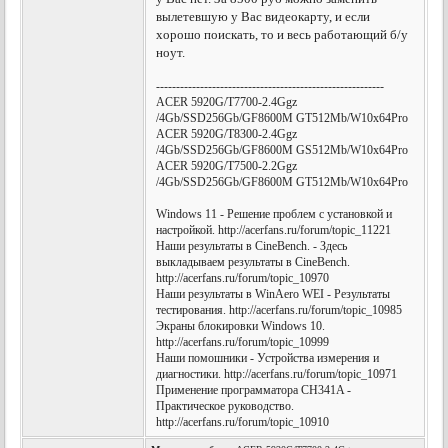
вылетевшую у Вас видеокарту, и если
хорошо поискать, то и весь работающий б/у
ноут.
---------------------------------------------------------
ACER 5920G/T7700-2.4Ggz
/4Gb/SSD256Gb/GF8600M GT512Mb/W10x64Pro
ACER 5920G/T8300-2.4Ggz
/4Gb/SSD256Gb/GF8600M GS512Mb/W10x64Pro
ACER 5920G/T7500-2.2Ggz
/4Gb/SSD256Gb/GF8600M GT512Mb/W10x64Pro
Windows 11 - Решение проблем с установкой и
настройкой. http://acerfans.ru/forum/topic_11221
Наши результаты в CineBench. - Здесь
выкладываем результаты в CineBench.
http://acerfans.ru/forum/topic_10970
Наши результаты в WinAero WEI - Результаты
тестирования. http://acerfans.ru/forum/topic_10985
Экраны блокировки Windows 10.
http://acerfans.ru/forum/topic_10999
Наши помошники - Устройства измерения и
диагностики. http://acerfans.ru/forum/topic_10971
Применение программатора CH341A -
Практическое руководство.
http://acerfans.ru/forum/topic_10910