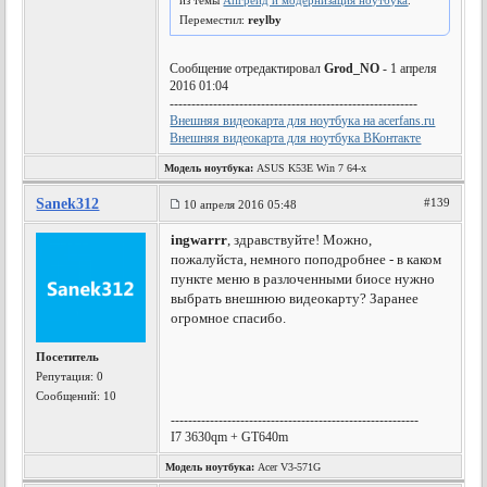
из темы
Апгрейд и модернизация ноутбука
.
Переместил:
reylby
Сообщение отредактировал
Grod_NO
- 1 апреля
2016 01:04
---------------------------------------------------------
Внешняя видеокарта для ноутбука на acerfans.ru
Внешняя видеокарта для ноутбука ВКонтакте
Модель ноутбука:
ASUS K53E Win 7 64-х
Sanek312
#139
10 апреля 2016 05:48
ingwarrr
, здравствуйте! Можно,
пожалуйста, немного поподробнее - в каком
пункте меню в разлоченными биосе нужно
выбрать внешнюю видеокарту? Заранее
огромное спасибо.
Посетитель
Репутация:
0
Сообщений: 10
---------------------------------------------------------
I7 3630qm + GT640m
Модель ноутбука:
Acer V3-571G