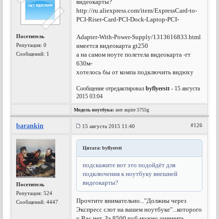
видеокарты?
http://ru.aliexpress.com/item/ExpressCard-to-
PCI-Riser-Card-PCI-Dock-Laptop-PCI-
Посетитель
Adapter-With-Power-Supply/1313616833.html
Репутация:
0
имеется видеокарта gt250
Сообщений: 1
а на самом ноуте полетела видеокарта -гт
630м-
хотелось бы от компа подключить видюху
Сообщение отредактировал
byflyerstt
- 15 августа
2015 03:04
Модель ноутбука:
aser aspire 5755g
barankin
#126
15 августа 2015 11:40
Цитата: byflyerstt
подскажите вот это подойдёт для
подключения к ноутбуку внешней
видеокарты?
Посетитель
Репутация:
524
Прочтите внимательно..."Должны через
Сообщений: 4447
Экспресс слот на вашем ноутбуке"...которого
у Вас нет.
За 8500 руб можно заменить