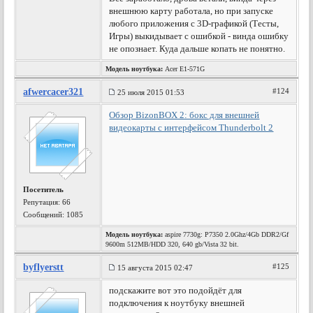
внешнюю карту работала, но при запуске
любого приложения с 3D-графикой (Тесты,
Игры) выкидывает с ошибкой - винда ошибку
не опознает. Куда дальше копать не понятно.
Модель ноутбука:
Acer E1-571G
afwercacer321
#124
25 июля 2015 01:53
Обзор BizonBOX 2: бокс для внешней
видеокарты с интерфейсом Thunderbolt 2
Посетитель
Репутация:
66
Сообщений: 1085
Модель ноутбука:
aspire 7730g: P7350 2.0Ghz/4Gb DDR2/Gf
9600m 512MB/HDD 320, 640 gb/Vista 32 bit.
byflyerstt
#125
15 августа 2015 02:47
подскажите вот это подойдёт для
подключения к ноутбуку внешней