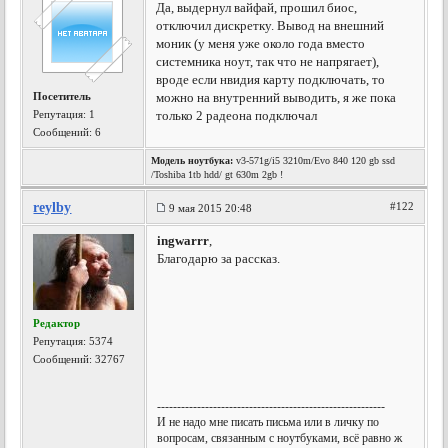
Да, выдернул вайфай, прошил биос,
отключил дискретку. Вывод на внешний
моник (у меня уже около года вместо
системника ноут, так что не напрягает),
вроде если нвидия карту подключать, то
Посетитель
можно на внутренний выводить, я же пока
Репутация:
1
только 2 радеона подключал
Сообщений: 6
Модель ноутбука:
v3-571g/i5 3210m/Evo 840 120 gb ssd
/Toshiba 1tb hdd/ gt 630m 2gb !
reylby
#122
9 мая 2015 20:48
ingwarrr
,
Благодарю за рассказ.
Редактор
Репутация:
5374
Сообщений: 32767
---------------------------------------------------------
И не надо мне писать письма или в личку по
вопросам, связанным с ноутбуками, всё равно ж