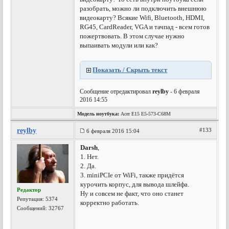
разобрать, можно ли подключить внешнюю
видеокарту? Всякие Wifi, Bluetooth, HDMI,
RG45, CardReader, VGA и тачпад - всем готов
пожертвовать. В этом случае нужно
выпаивать модули или как?
Показать / Скрыть текст
Сообщение отредактировал
reylby
- 6 февраля
2016 14:55
Модель ноутбука:
Acer E15 E5-573-C68M
reylby
#133
6 февраля 2016 15:04
Darsh
,
1. Нет.
2. Да.
3. miniPCIe от WiFi, также придётся
курочить корпус, для вывода шлейфа.
Редактор
Ну и совсем не факт, что оно станет
Репутация:
5374
корректно работать.
Сообщений: 32767