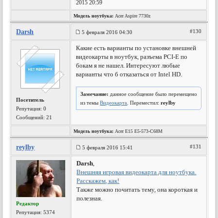
2015 20:59
Модель ноутбука:
Acer Aspire 7730z
Darsh
#130
5 февраля 2016 04:30
Какие есть варианты по установке внешней
видеокарты в ноутбук, разъема PCI-E по
бокам я не нашел. Интересуют любые
варианты что б отказаться от Intel HD.
Замечание:
данное сообщение было перемещено
Посетитель
из темы
Видеокарта
. Переместил:
reylby
Репутация:
0
Сообщений: 21
Модель ноутбука:
Acer E15 E5-573-C68M
reylby
#131
5 февраля 2016 15:41
Darsh
,
Внешняя игровая видеокарта для ноутбука.
Расскажем, как!
Также можно почитать тему, она короткая и
полезная.
Редактор
Репутация:
5374