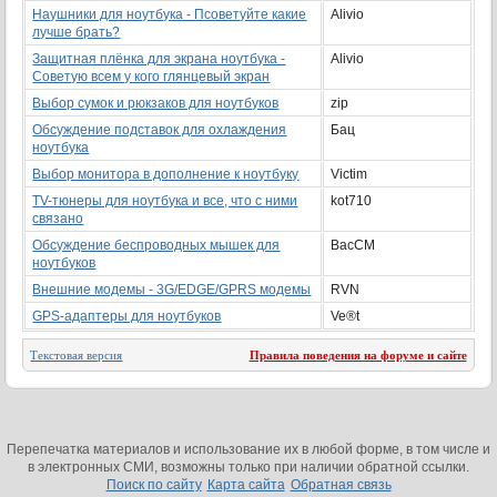
Наушники для ноутбука - Псоветуйте какие
Alivio
лучше брать?
Защитная плёнка для экрана ноутбука -
Alivio
Советую всем у кого глянцевый экран
Выбор сумок и рюкзаков для ноутбуков
zip
Обсуждение подставок для охлаждения
Бац
ноутбука
Выбор монитора в дополнение к ноутбуку
Victim
TV-тюнеры для ноутбука и все, что с ними
kot710
связано
Обсуждение беспроводных мышек для
BacCM
ноутбуков
Внешние модемы - 3G/EDGE/GPRS модемы
RVN
GPS-адаптеры для ноутбуков
Ve®t
Текстовая версия
Правила поведения на форуме и сайте
Перепечатка материалов и использование их в любой форме, в том числе и
в электронных СМИ, возможны только при наличии обратной ссылки.
Поиск по сайту
Карта сайта
Обратная связь