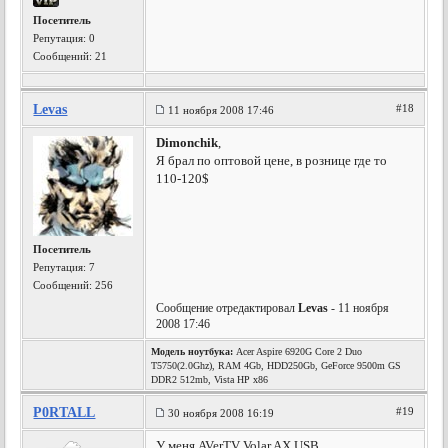
Посетитель
Репутация:
0
Сообщений: 21
Levas
#18
11 ноября 2008 17:46
Dimonchik
,
Я брал по оптовой цене, в рознице где то
110-120$
Посетитель
Репутация:
7
Сообщений: 256
Сообщение отредактировал
Levas
- 11 ноября
2008 17:46
Модель ноутбука:
Acer Aspire 6920G Core 2 Duo
T5750(2.0Ghz), RAM 4Gb, HDD250Gb, GeForce 9500m GS
DDR2 512mb, Vista HP x86
P0RTALL
#19
30 ноября 2008 16:19
У меня AVerTV Volar AX USB