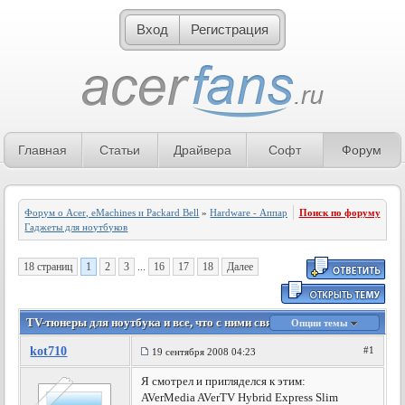
Вход
Регистрация
Главная
Статьи
Драйвера
Софт
Форум
Форум о Acer, eMachines и Packard Bell
»
Hardware - Аппаратное обеспечение
Поиск по форуму
»
Гаджеты для ноутбуков
18 страниц
1
2
3
...
16
17
18
Далее
TV-тюнеры для ноутбука и все, что с ними связано
Опции темы
kot710
#1
19 сентября 2008 04:23
Я смотрел и пригляделся к этим:
AVerMedia AVerTV Hybrid Express Slim