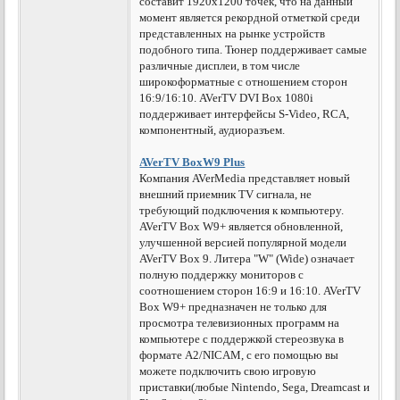
составит 1920x1200 точек, что на данный
момент является рекордной отметкой среди
представленных на рынке устройств
подобного типа. Тюнер поддерживает самые
различные дисплеи, в том числе
широкоформатные с отношением сторон
16:9/16:10. AVerTV DVI Box 1080i
поддерживает интерфейсы S-Video, RCA,
компонентный, аудиоразъем.
AVerTV BoxW9 Plus
Компания AVerMedia представляет новый
внешний приемник TV сигнала, не
требующий подключения к компьютеру.
AVerTV Box W9+ является обновленной,
улучшенной версией популярной модели
AVerTV Box 9. Литера "W" (Wide) означает
полную поддержку мониторов с
соотношением сторон 16:9 и 16:10. AVerTV
Box W9+ предназначен не только для
просмотра телевизионных программ на
компьютере с поддержкой стереозвука в
формате A2/NICAM, с его помощью вы
можете подключить свою игровую
приставки(любые Nintendo, Sega, Dreamcast и