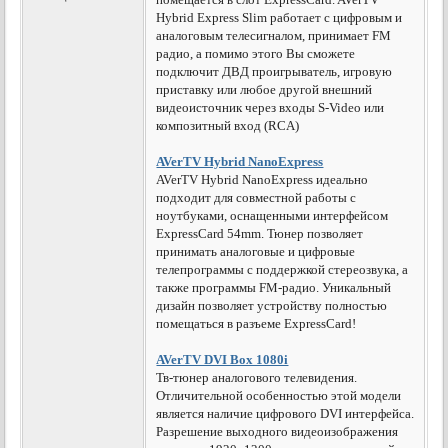
Hybrid Express Slim работает с цифровым и
аналоговым телесигналом, принимает FM
радио, а помимо этого Вы сможете
подключит ДВД проигрыватель, игровую
приставку или любое другой внешний
видеоисточник через входы S-Video или
композитный вход (RCA)
AVerTV Hybrid NanoExpress
AVerTV Hybrid NanoExpress идеально
подходит для совместной работы с
ноутбуками, оснащенными интерфейсом
ExpressCard 54mm. Тюнер позволяет
принимать аналоговые и цифровые
телепрограммы с поддержкой стереозвука, а
также программы FM-радио. Уникальный
дизайн позволяет устройству полностью
помещаться в разъеме ExpressCard!
AVerTV DVI Box 1080i
Тв-тюнер аналогового телевидения.
Отличительной особенностью этой модели
является наличие цифрового DVI интерфейса.
Разрешение выходного видеоизображения