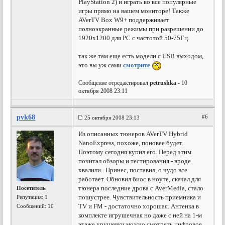
PlayStation 2) и играть во все популярные
игры прямо на вашем мониторе! Также
AVerTV Box W9+ поддерживает
полноэкранные режимы при разрешении до
1920х1200 для PC с частотой 50-75Гц.
так же там еще есть модели с USB выходом,
это вы уж сами
смотрите
Сообщение отредактировал
petrushka
- 10
октября 2008 23:11
pvk68
#6
25 октября 2008 23:13
Из описанных тюнеров AVerTV Hybrid
NanoExpress, похоже, поновее будет.
Поэтому сегодня купил его. Перед этим
почитал обзоры и тестирования - вроде
хвалили.. Принес, поставил, о чудо все
работает. Обновил биос в ноуте, скачал для
тюнера последние дрова с AverMedia, стало
Посетитель
пошустрее. Чувствительность приемника и
Репутация:
1
TV и FM - достаточно хорошая. Антенка в
Сообщений: 10
комплекте игрушечная но даже с ней на 1-м
этаже хрущевки можно смотреть цифровое