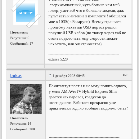
-сверхкомпактный, чуть больше чем мп3
плеер, умет всё что и большие модели, даж
пульт есть,и антенна в комплекте ! обошёлся
мне в 103$( в Беларуси). Всем устраивает,
пролебму нехватки USB портов решил
Посетитель
покупкой USB хабов (но тюнер через хаб не
Репутация:
0
стоит подключать, ему скорости может
Сообщений: 17
нехватить, или электричества).
---------------------------------------------------------
extensa 5220
bukas
#20
4 декабря 2008 00:45
Почитал тут посты и не могу понять одного,
у меня AM AVerTV Hybrid Express Slim
греется как паровоз, градусов до
шестидясети. Работает прекрасно уже
практически год, но вообще так должо быть?
Посетитель
Репутация:
14
Сообщений: 208
---------------------------------------------------------