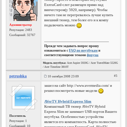
ExressCard-слот размещен прямо над
винчестером(у 5920, например). Чтобы
ничего там не перегревалось лучше купить
внешний тюнер, тем более его и к компу
Администратор
подключить можно
Репутация:
2483
Сообщений: 32767
---------------------------------------------------------
Прежде чем задавать вопрос прошу
ознакомиться с
FAQ по ноутбукам
и
соответствующими темами
форума
Модель ноутбука:
Acer Aspire 5920G / Acer TravelMate 5520G
/ Acer Timeline 3810T
petrushka
#5
10 октября 2008 23:09
зашел на сайт http://www.avermedia.com/ и
решил посмотреть новые модели
AVerTV Hybrid Express Slim
Компактный ТВ тюнер AVerTV Hybrid
Express Slim не занимает USB портов Вашего
Посетитель
ноутбука. Особенностью устройства
Репутация:
1
является его компактность. Карта полностью
Сообщений: 10
помещается в слот ExpressCard. AVerTV