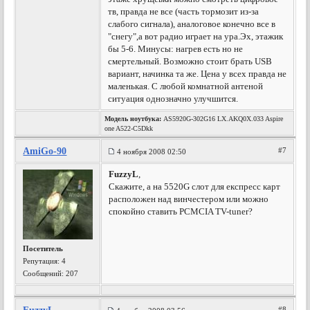
тв, правда не все (часть тормозит из-за
слабого сигнала), аналоговое конечно все в
"снегу",а вот радио играет на ура.Эх, этажик
бы 5-6. Минусы: нагрев есть но не
смертельный. Возможно стоит брать USB
вариант, начинка та же. Цена у всех правда не
маленькая. С любой комнатной антеной
ситуация однозначно улучшится.
Модель ноутбука:
AS5920G-302G16 LX.AKQ0X.033 Aspire
one A522-C5Dkk
AmiGo-90
#7
4 ноября 2008 02:50
FuzzyL
,
Скажите, а на 5520G слот для експресс карт
расположен над винчестером или можно
спокойно ставить PCMCIA TV-tuner?
Посетитель
Репутация:
4
Сообщений: 207
#8