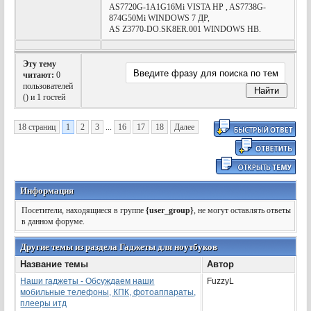
AS7720G-1A1G16Mi VISTA HP , AS7738G-
874G50Mi WINDOWS 7 ДР,
AS Z3770-DO.SK8ER.001 WINDOWS HB.
Эту тему
читают:
0
пользователей
(
) и 1 гостей
18 страниц
1
2
3
...
16
17
18
Далее
Информация
Посетители, находящиеся в группе
{user_group}
, не могут оставлять ответы
в данном форуме.
Другие темы из раздела Гаджеты для ноутбуков
Название темы
Автор
Наши гаджеты - Обсуждаем наши
FuzzyL
мобильные телефоны, КПК, фотоаппараты,
плееры итд