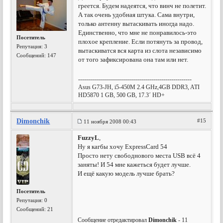
греется. Будем надеятся, что винч не полетит.
А так очень удобная штука. Сама внутри,
только антенну вытаскивать иногда надо.
Единственно, что мне не понравилось-это
Посетитель
плохое крепление. Если потянуть за провод,
Репутация:
3
вытаскиватся вся карта из слота независимо
Сообщений: 147
от того зафиксирована она там или нет.
---------------------------------------------------------
Asus G73-JH, i5-450M 2.4 GHz,4GB DDR3, ATI
HD5870 1 GB, 500 GB, 17.3´ HD+
Dimonchik
#15
11 ноября 2008 00:43
FuzzyL
,
Ну я кагбы хочу ExpressCard 54
Просто нету свободнового места USB всё 4
заняты! И 54 мне кажеться будет лучше.
И ещё какую модель лучше брать?
Посетитель
Репутация:
0
Сообщений: 21
Сообщение отредактировал
Dimonchik
- 11