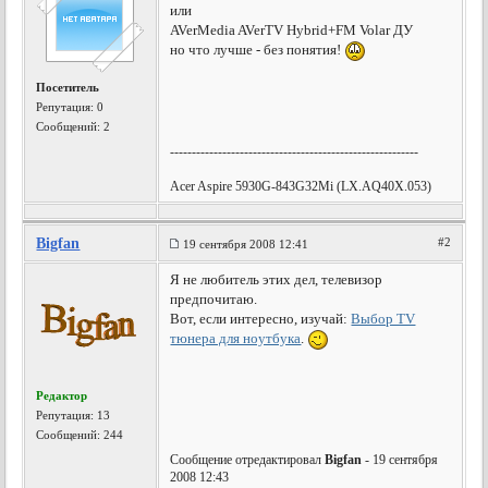
или
AVerMedia AVerTV Hybrid+FM Volar ДУ
но что лучше - без понятия!
Посетитель
Репутация:
0
Сообщений: 2
---------------------------------------------------------
Acer Aspire 5930G-843G32Mi (LX.AQ40X.053)
Bigfan
#2
19 сентября 2008 12:41
Я не любитель этих дел, телевизор
предпочитаю.
Вот, если интересно, изучай:
Выбор TV
тюнера для ноутбука
.
Редактор
Репутация:
13
Сообщений: 244
Сообщение отредактировал
Bigfan
- 19 сентября
2008 12:43