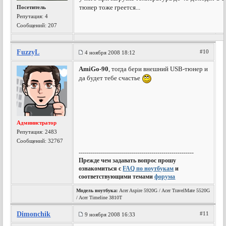
тюнер тоже греется...
Посетитель
Репутация:
4
Сообщений: 207
FuzzyL
#10
4 ноября 2008 18:12
AmiGo-90
, тогда бери внешний USB-тюнер и
да будет тебе счастье
Администратор
Репутация:
2483
Сообщений: 32767
---------------------------------------------------------
Прежде чем задавать вопрос прошу
ознакомиться с
FAQ по ноутбукам
и
соответствующими темами
форума
Модель ноутбука:
Acer Aspire 5920G / Acer TravelMate 5520G
/ Acer Timeline 3810T
Dimonchik
#11
9 ноября 2008 16:33