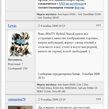
ознакомиться с
FAQ по ноутбукам
и
соответствующими темами
форума
Модель ноутбука:
Acer Aspire 5920G / Acer TravelMate 5520G
/ Acer Timeline 3810T
Levas
#13
9 ноября 2008 20:53
Взял AVerTV Hybrid NanoExpress всё
устраевает, качество изображения хорошее,
нагрев небольшой, корпус слегка тёплый в
этом месте и всё, стоит в ноуте как родной,
ничего не торчит, и юсб свободный :)
Посетитель
Репутация:
7
Сообщений: 256
Сообщение отредактировал
Levas
- 9 ноября 2008
20:55
Модель ноутбука:
Acer Aspire 6920G Core 2 Duo
T5750(2.0Ghz), RAM 4Gb, HDD250Gb, GeForce 9500m GS
DDR2 512mb, Vista HP x86
centurion79
#14
9 ноября 2008 23:19
Да, и корпус в том месте, где он стоит,