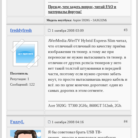
---------------------------------------------------------
Прежде, чем задать вопрос, читай FAQ и
материалы форума!
Модель ноутбука:
Aspire 5920G - 3A3G32Mi
freddyfresh
#3
1 октября 2008 03:09
AVerMedia AVerTV Hybrid Express Slim читал,
что отличный отличный по качеству приёма
изображения тв тюнер. к тому же при
переноске не нужно вытаскивать тв тюнер. в
отличии от других pcmcia тюнеров у него
нет такой толстой штуковинки в передней
Посетитель
части, поэтому если нужно срочно забать
Репутация:
1
ноут, то просто вытаскиваешь видео кабель и
Сообщений: 122
всё. но по цене конечно дороговат. один из
самых дорогих в этом сегменте.
---------------------------------------------------------
Acer 5920G: T7300 2GHz, 8600GT 512mb, 2Gb.
FuzzyL
#4
1 октября 2008 04:16
Я бы советовал брать USB ТВ-
тюнер...просто в некоторых ноутбуках