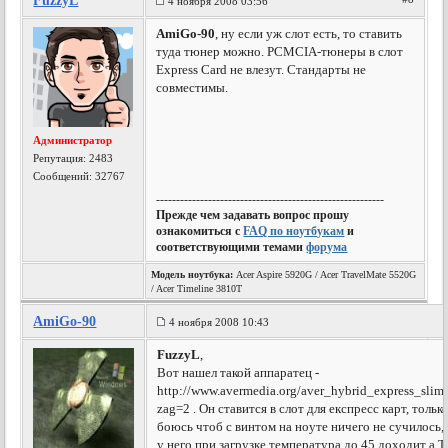
FuzzyL
4 ноября 2008 03:56
AmiGo-90
, ну если уж слот есть, то ставить
туда тюнер можно. PCMCIA-тюнеры в слот
Express Card не влезут. Стандарты не
совместимы.
Администратор
Репутация:
2483
Сообщений: 32767
---------------------------------------------------------
Прежде чем задавать вопрос прошу
ознакомиться с
FAQ по ноутбукам
и
соответствующими темами
форума
Модель ноутбука:
Acer Aspire 5920G / Acer TravelMate 5520G
/ Acer Timeline 3810T
AmiGo-90
4 ноября 2008 10:43
FuzzyL
,
Вот нашел такой аппаратец -
http://www.avermedia.org/aver_hybrid_express_slim
zag=2 . Он ставится в слот для експресс карт, только
боюсь чтоб с винтом на ноуте ничего не сучилось, 
у него при загрузке температура до 45 доходит а Т