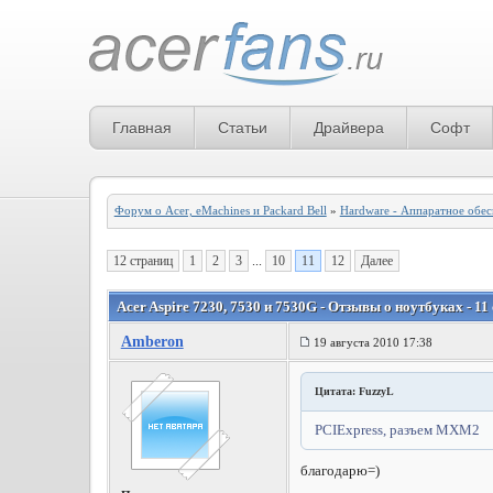
Главная
Статьи
Драйвера
Софт
Форум о Acer, eMachines и Packard Bell
»
Hardware - Аппаратное обе
12 страниц
1
2
3
...
10
11
12
Далее
Acer Aspire 7230, 7530 и 7530G - Отзывы о ноутбуках - 11
Amberon
19 августа 2010 17:38
Цитата: FuzzyL
PCIExpress, разъем MXM2
благодарю=)