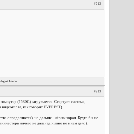
#212
nat Interior
#213
 компутер (7530G) загружается. Стартует система,
ся видеокарта, как говорит EVEREST) .
ства определяются), но дальше - чёрны экран. Будто бы не
инчестера ничего не дала (да и явно не в нём дело).