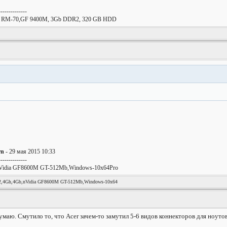
--------------
x2 RM-70,GF 9400M, 3Gb DDR2, 320 GB HDD
rn
- 29 мая 2015 10:33
--------------
Vidia GF8600M GT-512Mb,Windows-10x64Pro
4Gh,4Gb,nVidia GF8600M GT-512Mb,Windows-10x64
думаю. Смутило то, что Acer зачем-то замутил 5-6 видов коннекторов для ноутов