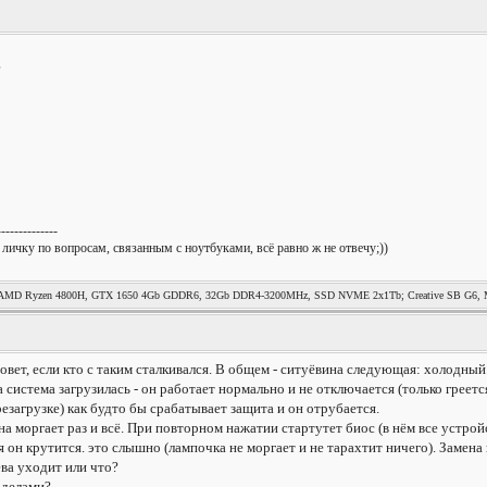
?
--------------
 личку по вопросам, связанным с ноутбуками, всё равно ж не отвечу;))
MD Ryzen 4800H, GTX 1650 4Gb GDDR6, 32Gb DDR4-3200MHz, SSD NVME 2x1Tb; Creative SB G6, Mag
вет, если кто с таким сталкивался. В общем - ситуёвина следующая: холодный
да система загрузилась - он работает нормально и не отключается (только греет
резагрузке) как будто бы срабатывает защита и он отрубается.
а моргает раз и всё. При повторном нажатии стартутет биос (в нём все устрой
 он крутится. это слышно (лампочка не моргает и не тарахтит ничего). Замена в
ева уходит или что?
 делами?