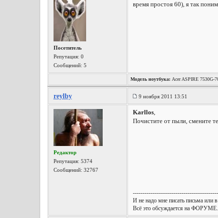
время простоя 60), я так пони
Посетитель
Репутация:
0
Сообщений: 5
Модель ноутбука:
Acer ASPIRE 7530G-70
reylby
9 ноября 2011 13:51
Karllos
,
Почистите от пыли, смените т
Редактор
Репутация:
5374
Сообщений: 32767
-------------------------------------------
И не надо мне писать письма или в
Всё это обсуждается на ФОРУМЕ.