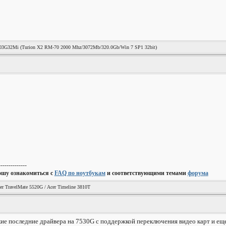
3G32Mi (Turion X2 RM-70 2000 Mhz/3072Mb/320.0Gb/Win 7 SP1 32bit)
--------------
ошу ознакомиться с
FAQ по ноутбукам
и соответствующими темами
форума
er TravelMate 5520G / Acer Timeline 3810T
кие последние драйвера на 7530G с поддержкой переключения видео карт и еще