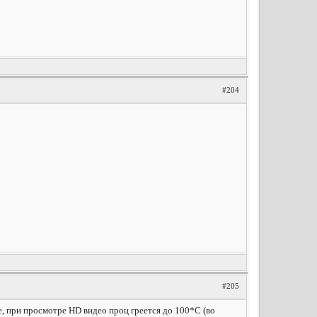
#204
#205
, при просмотре HD видео проц греется до 100*С (во