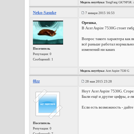
Модель ноутбука:
TongFang GK7NP5R: A
Wireless, Win10 x64, etc.
Neko-Sasuke
7 января 2015 16:53
Орешка
,
В Acer Aspire 7530G стоит гиб
Вопрос такого характера как 
всё раньше работал нормально
Посетитель
изменений ни каких
Репутация:
0
Сообщений: 1
Модель ноутбука:
Acer Aspire 7530 G
0lzz
28 мая 2015 23:28
Ноут Acer Aspire 7530G. Сгор
Были ещё и другие цифры, а-ля 1
Если есть возможность - дайте
Посетитель
Репутация:
0
Сообщений: 7