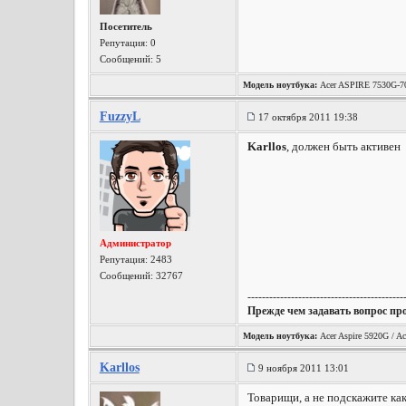
Посетитель
Репутация:
0
Сообщений: 5
Модель ноутбука:
Acer ASPIRE 7530G-70
FuzzyL
17 октября 2011 19:38
Karllos
, должен быть активен
Администратор
Репутация:
2483
Сообщений: 32767
-------------------------------------------
Прежде чем задавать вопрос пр
Модель ноутбука:
Acer Aspire 5920G / Ac
Karllos
9 ноября 2011 13:01
Товарищи, а не подскажите ка