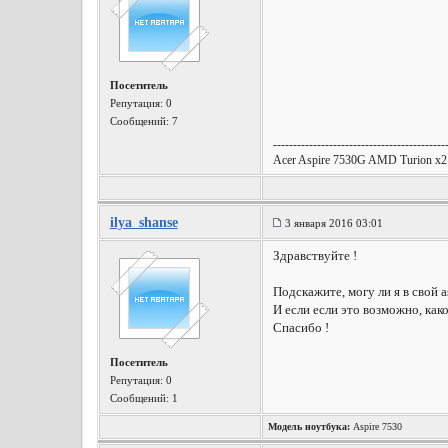
Посетитель
Репутация:
0
Сообщений: 7
-------------------------------------------
Acer Aspire 7530G AMD Turion 
ilya_shanse
3 января 2016 03:01
Здравствуйте !
Подскажите, могу ли я в свой a
И если если это возможно, как
Спасибо !
Посетитель
Репутация:
0
Сообщений: 1
Модель ноутбука:
Aspire 7530