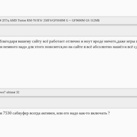
х64 2ГГц AMD Turion RM-70/3Гб/ 250Гб/GF9100M G + GF9600M GS 512МБ
!благодаря вашему сайту всё работает отлично и ноут вроде ничего,даже игры
и немного надо для этого повозится,но на сайте я всё абсолютно нашёл и всё с
ows7 ultimat 32
 7530 сабвуфер всегда активен, или его надо как-то включать ?