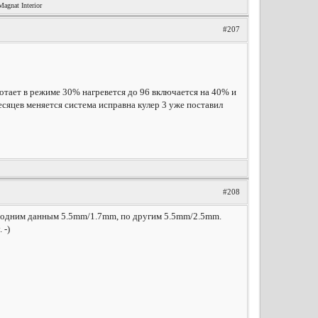
nat Interior
#207
отает в режиме 30% нагревется до 96 включается на 40% и
сяцев меняется система исправна кулер 3 уже поставил
#208
По одним данным 5.5mm/1.7mm, по другим 5.5mm/2.5mm.
 -)