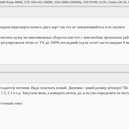
MD Ryzen 4800H, GTX 1650 4Gb GDDR6, 32Gb DDR4-3200MHz, SSD NVME 2x1Tb; Creative SB G6, Mag
ридная видеокарта помесь двух карт так что не заморачивайтесь и не глупите
включить кулер на максимальные обороты или что с ним вообще произошло раб
 регулировался чётко от 1% до 100% последний год не хочет паста каждые 6 ме
ел адаптер питания. Надо покупать новый. Дилемма - какой размер штекера? 
.5, 2.1 и т.д. Запутали меня, а измерить нечем, да, и на глаз определить не могу.
 точный ответ.