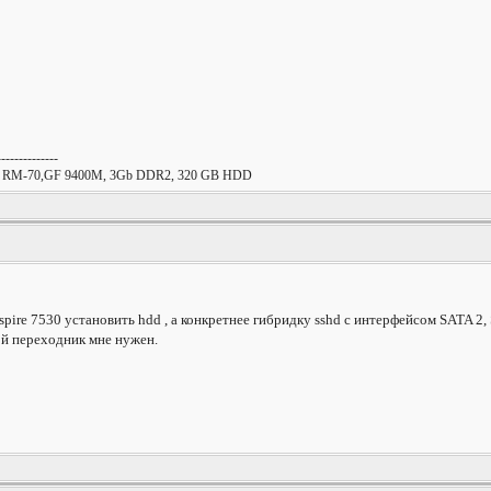
--------------
x2 RM-70,GF 9400M, 3Gb DDR2, 320 GB HDD
spire 7530 установить hdd , а конкретнее гибридку sshd с интерфейсом SATA 2,
ой переходник мне нужен.