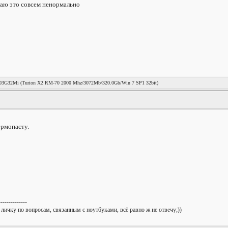
маю это совсем ненормально
3G32Mi (Turion X2 RM-70 2000 Mhz/3072Mb/320.0Gb/Win 7 SP1 32bit)
ермопасту.
--------------
 личку по вопросам, связанным с ноутбуками, всё равно ж не отвечу;))