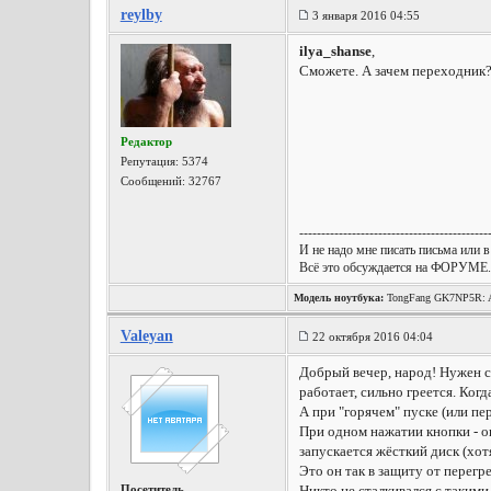
reylby
3 января 2016 04:55
ilya_shanse
,
Сможете. А зачем переходник
Редактор
Репутация:
5374
Сообщений: 32767
-------------------------------------------
И не надо мне писать письма или в
Всё это обсуждается на ФОРУМЕ.
Модель ноутбука:
TongFang GK7NP5R: A
Wireless, Win10 x64, etc.
Valeyan
22 октября 2016 04:04
Добрый вечер, народ! Нужен со
работает, сильно греется. Ког
А при "горячем" пуске (или пе
При одном нажатии кнопки - он
запускается жёсткий диск (хотя
Это он так в защиту от перегр
Посетитель
Никто не сталкивался с такими