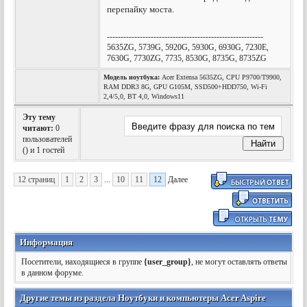
перепайку моста.
---------------------------------------------------------
5635ZG, 5739G, 5920G, 5930G, 6930G, 7230E,
7630G, 7730ZG, 7735, 8530G, 8735G, 8735ZG
Модель ноутбука:
Acer Extensa 5635ZG, CPU P9700/T9900,
RAM DDR3 8G, GPU G105M, SSD500+HDD750, Wi-Fi
2,4/5,0, BT 4,0, Windows11
Эту тему
читают:
0
пользователей
(
) и 1 гостей
12 страниц
1
2
3
...
10
11
12
Далее
Информация
Посетители, находящиеся в группе
{user_group}
, не могут оставлять ответы
в данном форуме.
Другие темы из раздела Ноутбуки и компьютеры Acer Aspire