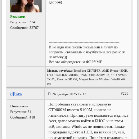
здоров)
Редактор
Репутация:
5374
Сообщений: 32767
---------------------------------------------------------
И не надо мне писать письма или в личку по
вопросам, связанным с ноутбуками, всё равно ж
не отвечу;))
Всё это обсуждается на ФОРУМЕ.
Модель ноутбука:
TongFang GK7NP5R: AMD Ryzen 4800H,
GTX 1650 4Gb GDDR6, 32Gb DDR4-3200MHz, SSD NVME
2x1Tb; Creative SB G6, Magnat Interior Wireless, Win10 x64,
etc.
djbass
#226
26 декабря 2025 17:17
Попробовал установить исправную
Посетитель
GT9600M вместо 9100M, ничего не
Репутация:
51
изменилось. При загрузке появляется надпись
Сообщений: 418
Acer, далее можно войти в БИОС и на этом
всё, заставка Windows не появляется. Также
подкидывал другой HDD, на всякий случай,
но изменений никаких. Придётся отдавать на