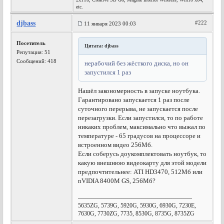
etc.
djbass
#222
11 января 2023 00:03
Посетитель
Цитата: djbass
Репутация:
51
Сообщений: 418
нерабочий без жёсткого диска, но он
запустился 1 раз
Нашёл закономерность в запуске ноутбука.
Гарантировано запускается 1 раз после
суточного перерыва, не запускается после
перезагрузки. Если запустился, то по работе
никаких проблем, максимально что выжал по
температуре - 65 градусов на процессоре и
встроенном видео 256Мб.
Если соберусь доукомплектовать ноутбук, то
какую внешнюю видеокарту для этой модели
предпочтительнее: ATI HD3470, 512Мб или
nVIDIA 8400M GS, 256Мб?
---------------------------------------------------------
5635ZG, 5739G, 5920G, 5930G, 6930G, 7230E,
7630G, 7730ZG, 7735, 8530G, 8735G, 8735ZG