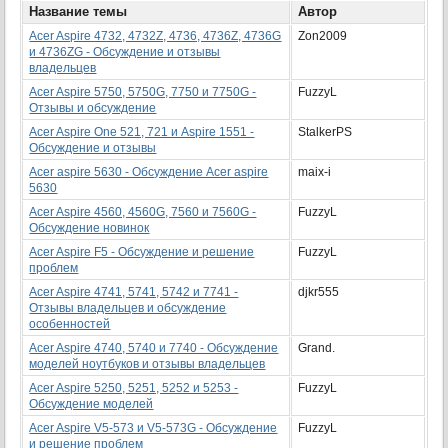
Название темы
Автор
Acer Aspire 4732, 4732Z, 4736, 4736Z, 4736G
Zon2009
и 4736ZG - Обсуждение и отзывы
владельцев
Acer Aspire 5750, 5750G, 7750 и 7750G -
FuzzyL
Отзывы и обсуждение
Acer Aspire One 521, 721 и Aspire 1551 -
StalkerPS
Обсуждение и отзывы
Acer aspire 5630 - Обсуждение Acer aspire
maix-i
5630
Acer Aspire 4560, 4560G, 7560 и 7560G -
FuzzyL
Обсуждение новинок
Acer Aspire F5 - Обсуждение и решение
FuzzyL
проблем
Acer Aspire 4741, 5741, 5742 и 7741 -
djkr555
Отзывы владельцев и обсуждение
особенностей
Acer Aspire 4740, 5740 и 7740 - Обсуждение
Grand.
моделей ноутбуков и отзывы владельцев
Acer Aspire 5250, 5251, 5252 и 5253 -
FuzzyL
Обсуждение моделей
Acer Aspire V5-573 и V5-573G - Обсуждение
FuzzyL
и решение проблем