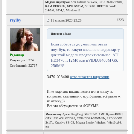
Модель ноутбука:
Acer Extensa 5635ZG, CPU P9700/T9900,
RAM DDR3 8G, GPU G105M, SSD500+HDD750, Wi-Fi
2,4/5,0, BT 4,0, Windows11
reylby
#223
11 января 2023 23:26
Цитата: djbass
Если соберусь доукомплектовать
ноутбук, то какую внешнюю видеокарту
для этой модели предпочтительнее: ATI
Редактор
HD3470, 512Мб или nVIDIA 8400M GS,
Репутация:
5374
256Мб?
Сообщений: 32767
3470. У 8400
отваливается видеочип
.
---------------------------------------------------------
И не надо мне писать письма или в личку по
вопросам, связанным с ноутбуками, всё равно ж
не отвечу;))
Всё это обсуждается на ФОРУМЕ.
Модель ноутбука:
TongFang GK7NP5R: AMD Ryzen 4800H,
GTX 1650 4Gb GDDR6, 32Gb DDR4-3200MHz, SSD NVME
2x1Tb; Creative SB G6, Magnat Interior Wireless, Win10 x64,
etc.