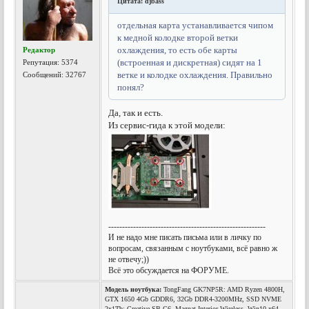
Цитата: djbass
отдельная карта устанавливается чипом
к медной колодке второй ветки
охлаждения, то есть обе карты
Редактор
(встроенная и дискретная) сидят на 1
Репутация:
5374
ветке и колодке охлаждения. Правильно
Сообщений: 32767
понял?
Да, так и есть.
Из сервис-гида к этой модели:
---------------------------------------------------------
И не надо мне писать письма или в личку по
вопросам, связанным с ноутбуками, всё равно ж
не отвечу;))
Всё это обсуждается на ФОРУМЕ.
Модель ноутбука:
TongFang GK7NP5R: AMD Ryzen 4800H,
GTX 1650 4Gb GDDR6, 32Gb DDR4-3200MHz, SSD NVME
2x1Tb; Creative SB G6, Magnat Interior Wireless, Win10 x64,