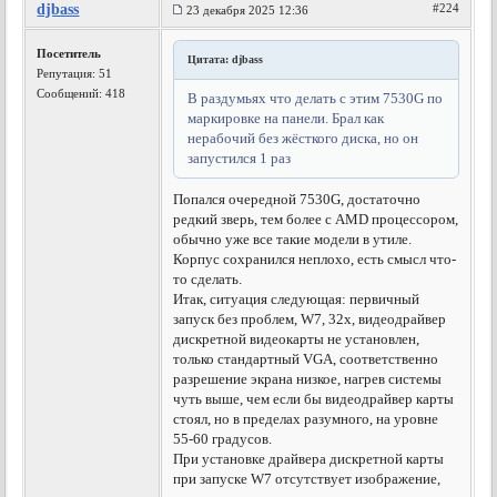
djbass
#224
23 декабря 2025 12:36
Посетитель
Цитата: djbass
Репутация:
51
Сообщений: 418
В раздумьях что делать с этим 7530G по
маркировке на панели. Брал как
нерабочий без жёсткого диска, но он
запустился 1 раз
Попался очередной 7530G, достаточно
редкий зверь, тем более с AMD процессором,
обычно уже все такие модели в утиле.
Корпус сохранился неплохо, есть смысл что-
то сделать.
Итак, ситуация следующая: первичный
запуск без проблем, W7, 32x, видеодрайвер
дискретной видеокарты не установлен,
только стандартный VGA, соответственно
разрешение экрана низкое, нагрев системы
чуть выше, чем если бы видеодрайвер карты
стоял, но в пределах разумного, на уровне
55-60 градусов.
При установке драйвера дискретной карты
при запуске W7 отсутствует изображение,