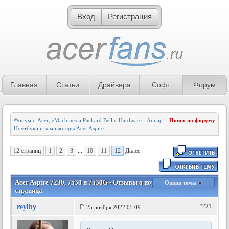
Вход
Регистрация
Главная
Статьи
Драйвера
Софт
Форум
Форум о Acer, eMachines и Packard Bell
»
Hardware - Аппаратное обеспечение
Поиск по форуму
»
Ноутбуки и компьютеры Acer Aspire
12 страниц
1
2
3
...
10
11
12
Далее
Acer Aspire 7230, 7530 и 7530G - Отзывы о ноутбуках - 12
Опции темы
страница
reylby
#221
25 ноября 2022 05:09