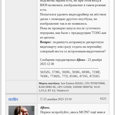
подсветка экрана есть, но при этом вход в
BIOS возможен, изображение в таком режиме
есть.
Попытался удалить видеодрайвер на жёстком
диске с помощью другого ноутбука, но
изображение так и не появилось.
Пока не проверял запуск после суточного
перерыва, как было с предыдущим 7530G как
из цитаты.
Вопрос
: подкинуть исправную дискретную
видеокарту или сразу отдать на перепайку
северный моста со встроенным видеочипом?
Сообщение отредактировал
djbass
- 23 декабря
2025 12:38
---------------------------------------------------------
5635ZG, 5739G, 5920G, 5930G, 6930G, 7230E,
7630G, 7730ZG, 7735, 8530G, 8735G, 8735ZG
Модель ноутбука:
Acer Extensa 5635ZG, CPU P9700/T9900,
RAM DDR3 8G, GPU G105M, SSD500+HDD750, Wi-Fi
2,4/5,0, BT 4,0, Windows11
reylby
#225
23 декабря 2025 23:10
djbass
,
Первое испробуйте, авось MCP67 ещё жив и