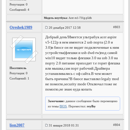
Репутация:
0
Сообщений: 4
Модель ноутбука:
Acer es1-731g-p5dh
Oreshek1989
#803
20 декабря 2017 12:58
Добрый день!Имеется ультрабук acer aspire
v5-122p в нем имеются 2 usb порта (2.0 и
3.0)в биосе он не видит подключенные к ним
устройства(флешки и usb dwd-rw)под самой
win10 видит только флешки 3.0 на usb 3.0 на
порту 2.0 питание приходит т.е горит флешка
Посетитель
или мышка,сам порт рабочий.Драйвера
Репутация:
0
устанавливались с оф сайта.В чем может
Сообщений: 1
быть причина?В биосе выставлял legaly mod
не помогло,security mode Отключал тоже не
помогло,не знаю куда копать
Замечание:
данное сообщение было перемещено
из темы
BIOS
. Переместил:
reylby
lion2007
#804
31 января 2018 01:31