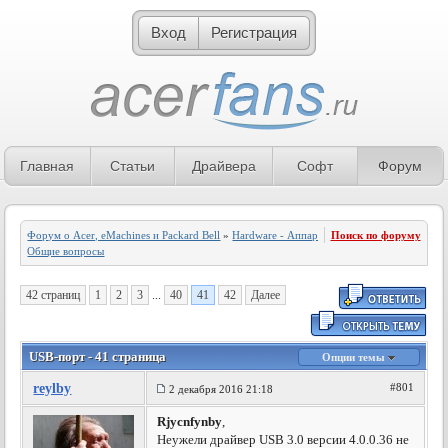
Вход
Регистрация
Главная
Статьи
Драйвера
Софт
Форум
Форум о Acer, eMachines и Packard Bell
»
Hardware - Аппаратное обеспечение
Поиск по форуму
»
Общие вопросы
42 страниц
1
2
3
...
40
41
42
Далее
USB-порт - 41 страница
Опции темы
reylby
#801
2 декабря 2016 21:18
Rjycnfynby
,
Неужели драйвер USB 3.0 версии 4.0.0.36 не