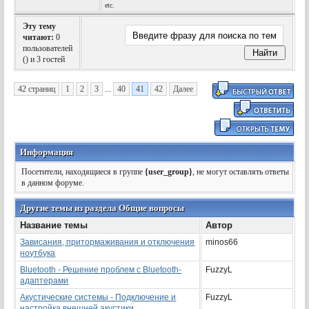
etc.
Эту тему
читают:
0
пользователей
(
) и 3 гостей
42 страниц
1
2
3
...
40
41
42
Далее
Информация
Посетители, находящиеся в группе
{user_group}
, не могут оставлять ответы
в данном форуме.
Другие темы из раздела Общие вопросы
Название темы
Автор
Зависания, притормаживания и отключения
minos66
ноутбука
Bluetooth - Решение проблем с Bluetooth-
FuzzyL
адаптерами
Акустические системы - Подключение и
FuzzyL
настройка внешней акустики