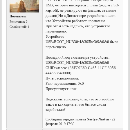
USB, которые находятся справа (рядом с SD-
картой), не реагируют на флешки, съемные
диски(( Но в Диспетчере устройств пишет,
Посетитель
что Устройство работает нормально.
Репутация:
0
При этом есть надпись, что устройство
Сообщений: 1
перемещено:
Устройство
USB\ROOT_HUB30\4&305be3f9&0&0 было
перемещено.
Последний код экземпляра устройства:
USB\ROOT_HUB30\4&305be3f9&0&0
GUID класса: {36FC9E60-C465-11CF-8056-
444553540000}
Путь расположения:
Ранг перемещения: 0x0
Присутствует: true
Подскажите, пожалуйста, что это вообще
такое и как сделать, что бы все снова
заработало?
Сообщение отредактировал
Nastya-Nastya
- 22
февраля 2019 17:30