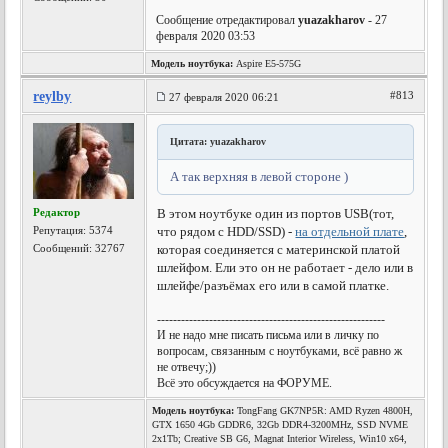
Сообщение отредактировал
yuazakharov
- 27
февраля 2020 03:53
Модель ноутбука:
Aspire E5-575G
reylby
#813
27 февраля 2020 06:21
Цитата: yuazakharov
А так верхняя в левой стороне )
Редактор
В этом ноутбуке один из портов USB(тот,
Репутация:
5374
что рядом с HDD/SSD) -
на отдельной плате
,
Сообщений: 32767
которая соединяется с материнской платой
шлейфом. Ели это он не работает - дело или в
шлейфе/разъёмах его или в самой платке.
---------------------------------------------------------
И не надо мне писать письма или в личку по
вопросам, связанным с ноутбуками, всё равно ж
не отвечу;))
Всё это обсуждается на ФОРУМЕ.
Модель ноутбука:
TongFang GK7NP5R: AMD Ryzen 4800H,
GTX 1650 4Gb GDDR6, 32Gb DDR4-3200MHz, SSD NVME
2x1Tb; Creative SB G6, Magnat Interior Wireless, Win10 x64,