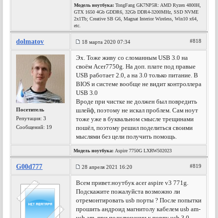
Модель ноутбука:
TongFang GK7NP5R: AMD Ryzen 4800H,
GTX 1650 4Gb GDDR6, 32Gb DDR4-3200MHz, SSD NVME
2x1Tb; Creative SB G6, Magnat Interior Wireless, Win10 x64,
etc.
dolmatov
#818
18 марта 2020 07:34
Эх. Тоже живу со сломанным USB 3.0 на
своём Acer7750g. На доп. плате под правые
USB работает 2.0, а на 3.0 только питание. В
BIOS и системе вообще не видит контроллера
USB 3.0
Вроде при чистке не должен был повредить
Посетитель
шлейф, поэтому не искал проблем. Сам ноут
Репутация:
3
тоже уже в буквальном смысле трещинами
Сообщений: 19
пошёл, поэтому решил поделиться своими
мыслями без цели получить помощь.
Модель ноутбука:
Aspire 7750G LXRW502023
G00d777
#819
28 апреля 2021 16:20
Всем привет.ноутбук acer aspire v3 771g.
Подскажите пожалуйста возможно ли
отремонтировать usb порты ? После попытки
прошить андроид магнитолу кабелем usb am-
usb am, при подключении к порту usb 3.0