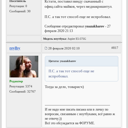
Посетитель
Кстати, поставил винду скачанный с
Репутация:
0
офиц.сайта майков, через медиакришнтул.
Сообщений: 30
П.С. а так тот способ еще не испробовал.
Сообщение отредактировал
yuazakharov
- 27
февраля 2020 21:13
Модель ноутбука:
Aspire E5-575G
reylby
#817
28 февраля 2020 02:10
Цитата: yuazakharov
П.С. а так тот способ еще не
испробовал.
Редактор
Репутация:
5374
Тогда за дело, товарисч)
Сообщений: 32767
---------------------------------------------------------
И не надо мне писать письма или в личку по
вопросам, связанным с ноутбуками, всё равно ж
не отвечу;))
Всё это обсуждается на ФОРУМЕ.