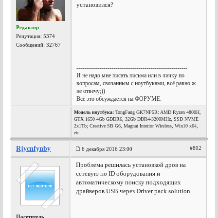
установился?
Редактор
Репутация:
5374
Сообщений: 32767
---------------------------------------------------------
И не надо мне писать письма или в личку по
вопросам, связанным с ноутбуками, всё равно ж
не отвечу;))
Всё это обсуждается на ФОРУМЕ.
Модель ноутбука:
TongFang GK7NP5R: AMD Ryzen 4800H,
GTX 1650 4Gb GDDR6, 32Gb DDR4-3200MHz, SSD NVME
2x1Tb; Creative SB G6, Magnat Interior Wireless, Win10 x64,
etc.
Rjycnfynby
#802
6 декабря 2016 23:00
Проблема решилась установкой дров на
сетевую по ID оборудования и
автоматическому поиску подходящих
драйверов USB через Driver pack solution
Посетитель