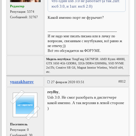
что один usb 3.0 не работает (а так 2шт.
юсб 3.0, и 1шт. юсб 2.0)
Редактор
Репутация:
5374
Сообщений: 32767
Какой именно порт не фурычит?
---------------------------------------------------------
И не надо мне писать письма или в личку по
вопросам, связанным с ноутбуками, всё равно ж
не отвечу;))
Всё это обсуждается на ФОРУМЕ.
Модель ноутбука:
TongFang GK7NP5R: AMD Ryzen 4800H,
GTX 1650 4Gb GDDR6, 32Gb DDR4-3200MHz, SSD NVME
2x1Tb; Creative SB G6, Magnat Interior Wireless, Win10 x64,
etc.
yuazakharov
#812
27 февраля 2020 03:51
reylby
,
Usb 3.0. Не смог разобрать в диспетчере
какой именно. А так верхняя в левой стороне
)
Посетитель
Репутация:
0
Сообщений: 30