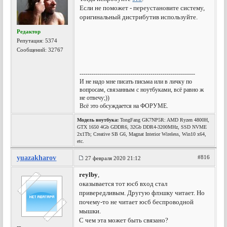
Если не поможет - переустановите систему,
оригинальный дистрибутив используйте.
Редактор
Репутация:
5374
Сообщений: 32767
---------------------------------------------------------
И не надо мне писать письма или в личку по
вопросам, связанным с ноутбуками, всё равно ж
не отвечу;))
Всё это обсуждается на ФОРУМЕ.
Модель ноутбука:
TongFang GK7NP5R: AMD Ryzen 4800H,
GTX 1650 4Gb GDDR6, 32Gb DDR4-3200MHz, SSD NVME
2x1Tb; Creative SB G6, Magnat Interior Wireless, Win10 x64,
etc.
yuazakharov
#816
27 февраля 2020 21:12
reylby
,
оказывается тот юсб вход стал
привередливым. Другую флэшку читает. Но
почему-то не читает юсб беспроводной
мышки.
С чем эта может быть связано?