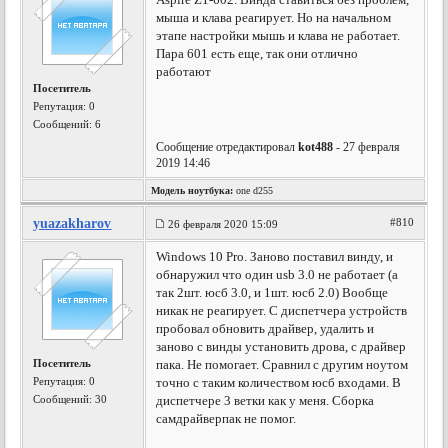
мыша и клава реагирует. Но на начальном
этапе настройки мышь и клава не работает.
Пара 601 есть еще, так они отлично
работают
Посетитель
Репутация:
0
Сообщений: 6
Сообщение отредактировал
kot488
- 27 февраля
2019 14:46
Модель ноутбука:
one d255
yuazakharov
#810
26 февраля 2020 15:09
Windows 10 Pro. Заново поставил винду, и
обнаружил что один usb 3.0 не работает (а
так 2шт. юсб 3.0, и 1шт. юсб 2.0) Вообще
никак не реагирует. С диспетчера устройств
пробовал обновить драйвер, удалить и
заново с винды установить дрова, с драйвер
Посетитель
пака. Не помогает. Сравнил с другим ноутом
Репутация:
0
точно с таким количеством юсб входами. В
Сообщений: 30
диспетчере 3 ветки как у меня. Сборка
самдрайверпак не помог.