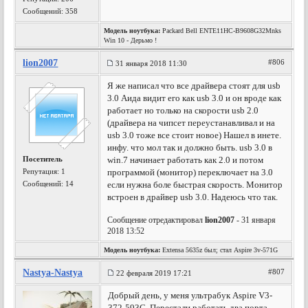
Сообщений: 358
Модель ноутбука:
Packard Bell ENTE11HC-B9608G32Mnks
Win 10 - Дерьмо !
lion2007
#806
31 января 2018 11:30
Я же написал что все драйвера стоят для usb
3.0 Аида видит его как usb 3.0 и он вроде как
работает но только на скорости usb 2.0
(драйвера на чипсет переустанавливал и на
usb 3.0 тоже все стоит новое) Нашел в инете.
инфу. что мол так и должно быть. usb 3.0 в
Посетитель
win.7 начинает работать как 2.0 и потом
Репутация:
1
программой (монитор) переключает на 3.0
Сообщений: 14
если нужна боле быстрая скорость. Монитор
встроен в драйвер usb 3.0. Надеюсь что так.
Сообщение отредактировал
lion2007
- 31 января
2018 13:52
Модель ноутбука:
Extensa 5635z был; стал Aspire 3v-571G
Nastya-Nastya
#807
22 февраля 2019 17:21
Добрый день, у меня ультрабук Aspire V3-
372-593C. Перестали работать два порта