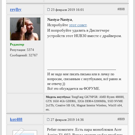
reylby
#808
23 февраля 2019 16:01
Nastya-Nastya
,
Испробуйте
этот совет
.
И попробуйте удалить в Диспетчере
устройств этот HUB30 вместе с драйвером.
Редактор
Репутация:
5374
Сообщений: 32767
---------------------------------------------------------
И не надо мне писать письма или в личку по
вопросам, связанным с ноутбуками, всё равно ж
не отвечу;))
Всё это обсуждается на ФОРУМЕ.
Модель ноутбука:
TongFang GK7NP5R: AMD Ryzen 4800H,
GTX 1650 4Gb GDDR6, 32Gb DDR4-3200MHz, SSD NVME
2x1Tb; Creative SB G6, Magnat Interior Wireless, Win10 x64,
etc.
kot488
#809
27 февраля 2019 14:36
Ребят помогите. Есть пара моноблоков Acer
Aspire Z1-602. Винда ставиться без проблем,