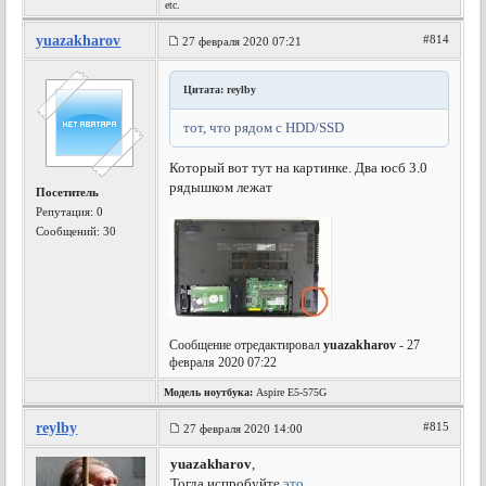
etc.
yuazakharov
#814
27 февраля 2020 07:21
Цитата: reylby
тот, что рядом с HDD/SSD
Который вот тут на картинке. Два юсб 3.0
рядышком лежат
Посетитель
Репутация:
0
Сообщений: 30
Сообщение отредактировал
yuazakharov
- 27
февраля 2020 07:22
Модель ноутбука:
Aspire E5-575G
reylby
#815
27 февраля 2020 14:00
yuazakharov
,
Тогда испробуйте
это
.