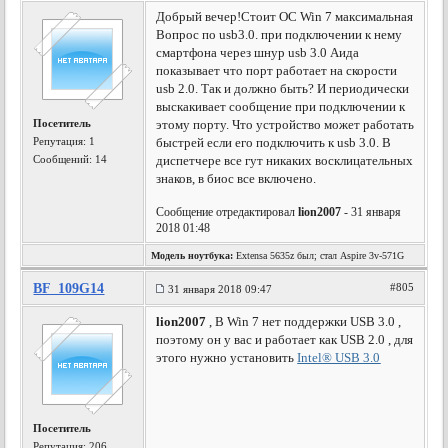
Добрый вечер!Стоит ОС Win 7 максимальная
Вопрос по usb3.0. при подключении к нему
смартфона через шнур usb 3.0 Аида
показывает что порт работает на скорости
usb 2.0. Так и должно быть? И периодически
выскакивает сообщение при подключении к
Посетитель
этому порту. Что устройство может работать
Репутация:
1
быстрей если его подключить к usb 3.0. В
Сообщений: 14
диспетчере все гут никаких восклицательных
знаков, в биос все включено.
Сообщение отредактировал
lion2007
- 31 января
2018 01:48
Модель ноутбука:
Extensa 5635z был; стал Aspire 3v-571G
BF_109G14
#805
31 января 2018 09:47
lion2007
, В Win 7 нет поддержки USB 3.0 ,
поэтому он у вас и работает как USB 2.0 , для
этого нужно установить
Intel® USB 3.0
Посетитель
Репутация:
206