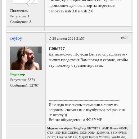
произошел щелчок и порты перестали
Посетитель
работать usb 3.0 и usb 2.0.
Репутация:
1
Сообщений: 3
reylby
#820
28 апреля 2021 21:57
G00d777
,
Да, возможно. Но если Вы это спрашиваете -
значит предстоит Вам поход в сервис, чтобы
эту поломку отремонтировать.
Редактор
Репутация:
5374
Сообщений: 32767
---------------------------------------------------------
И не надо мне писать письма или в личку по
вопросам, связанным с ноутбуками, всё равно ж
не отвечу;))
Всё это обсуждается на ФОРУМЕ.
Модель ноутбука:
TongFang GK7NP5R: AMD Ryzen 4800H,
GTX 1650 4Gb GDDR6, 32Gb DDR4-3200MHz, SSD NVME
2x1Tb; Creative SB G6, Magnat Interior Wireless, Win10 x64,