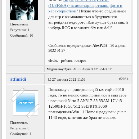
(1U3F5EA) - комментарии, отзывы, фото и
характеристики
? Нужно что-то средненькое
для игр с возможностью в будущем это
апгрейдить недорого. Или лучше брать какой
Посетитель
нибудь ROG в варианте б/у или dell?
Репутация:
1
Сообщений: 10
Сообщение отредактировал
AlexP252
- 20 апреля
2022 01:27
---------------------------------------------------------
elsolo. - рейтинг товаров
Модель ноутбука:
ACER Aspire 3 A315-51-391T
atfinridi
#2084
27 августа 2022 11:58
Поскольку я приверженец i5 ых ещё с 2010
года, то не меняю свои привычки и взял себе
новенький Nitro 5 AN517-55 55AM 17"/ i5-
12500H/16Gb/512 SSD/RTX 3060
полноценная/Win 11 Home и радуюсь цене в
1143 евро, конечно же брал не в совке.
Посетитель
Репутация:
0
Сообщений: 1