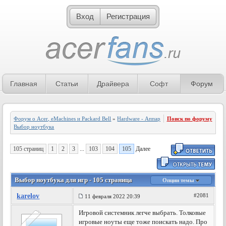
Вход
Регистрация
Главная
Статьи
Драйвера
Софт
Форум
Форум о Acer, eMachines и Packard Bell
»
Hardware - Аппаратное обеспечение
Поиск по форуму
»
Выбор ноутбука
105 страниц
1
2
3
...
103
104
105
Далее
Выбор ноутбука для игр - 105 страница
Опции темы
karelov
#2081
11 февраля 2022 20:39
Игровой системник легче выбрать. Толковые
игровые ноуты еще тоже поискать надо. Про