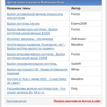
Другие темы из раздела Выбор ноутбука
Название темы
Автор
Выбор оптимальной модели процессора
FuzzyL
для ноутбука
Выбор ноутбука для игр
Expres2006
Выбор бюджетного ноутбука - Выбор
FuzzyL
ноутбуков ценой меньше $1000
Интернет-магазины - обсуждение
Лейтенант
Нетбук малых размеров. Производят ли? -
Михайло
Выбор нетбука малого по размеру.
Выбор мультимедийного ноутбука - Выбор
FuzzyL
ноутбуков ценой выше 1000$
Выбор производительного ноутбука.
SaideR
Выбор настольного ПК - Ищем оптимальное
Whisp
решение
Ноутбук от Acer с двумя HDD. - Существуют
Михайло
ли такие?
Расшифровка модели ноутбуков Acer - Что
Dolg
значат индексы Bn, Mi и т.д.
Текстовая версия
Правила поведения на форуме и сайте