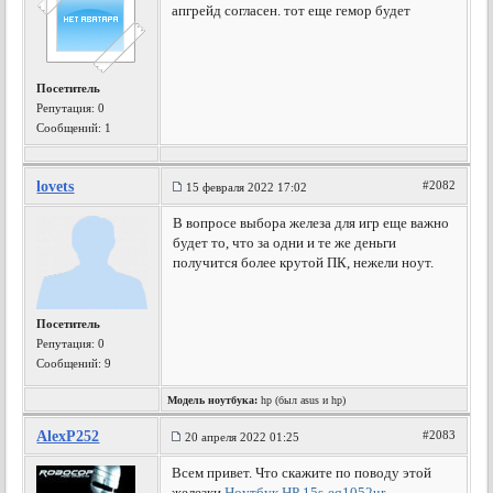
апгрейд согласен. тот еще гемор будет
Посетитель
Репутация:
0
Сообщений: 1
lovets
#2082
15 февраля 2022 17:02
В вопросе выбора железа для игр еще важно
будет то, что за одни и те же деньги
получится более крутой ПК, нежели ноут.
Посетитель
Репутация:
0
Сообщений: 9
Модель ноутбука:
hp (был asus и hp)
AlexP252
#2083
20 апреля 2022 01:25
Всем привет. Что скажите по поводу этой
железки
Ноутбук HP 15s-eq1052ur