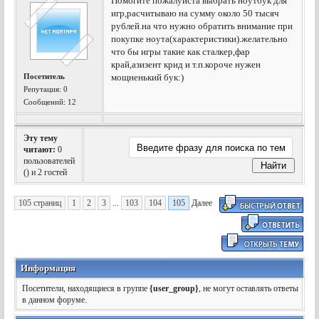
Помогите пожалуйста выбрать ноутбук для
игр,расчитываю на сумму около 50 тысяч
рублей.на что нужно обратить внимание при
покупке ноута(характеристики).желательно
что бы игры такие как сталкер,фар
край,азизент крид и т.п.короче нужен
Посетитель
мощненький бук:)
Репутация:
0
Сообщений: 12
Эту тему
читают:
0
пользователей
(
) и 2 гостей
105 страниц
1
2
3
...
103
104
105
Далее
Информация
Посетители, находящиеся в группе
{user_group}
, не могут оставлять ответы
в данном форуме.