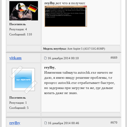
reylby
,вот что я получил:
Посетитель
Репутация:
4
Сообщений: 110
Модель ноутбука:
Acer Aspire 5 (A517-51G-81MP)
vitkam
#669
16 декабря 2014 00:10
reylby
,
Изменения таймаута autochk.exe ничего не
дало, я имею ввиду решение проблемы, т.е
процесс autochk.exe отрабатывает быстрее,
но задержка при загрузке та же, где дальше
копать даже не знаю.
Посетитель
Репутация:
1
Сообщений: 5
reylby
#670
16 декабря 2014 00:46