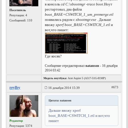
в консоль
cd C:\xbootmgr -trace boot
.Ноут
рестартовал, два файла
Посетитель
boot_BASE+CSWITCH_1_um_premerge.etl
Репутация:
4
появились рядом с
xbootmgr.exe
. Дальше
Сообщений: 110
ввожу
xperf boot_BASE+CSWITCH_1.etl
и
вот,что пишет:
Где косяк?
Сообщение отредактировал
natanson
- 16 декабря
2014 03:42
Модель ноутбука:
Acer Aspire 5 (A517-51G-81MP)
reylby
#673
16 декабря 2014 15:39
Цитата: natanson
Дальше ввожу xperf
boot_BASE+CSWITCH_1.etl и вот,что
пишет
Редактор
Репутация:
5374