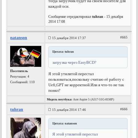
тогда загрузчик будет на своём носителе для
каждой оси.
Сообщение отредактировал
tuhran
- 15 декабря
2014 17:08
natanson
#665
15 декабря 2014 17:37
Цитата: tuhran
загрузка через EasyBCD?
Посетитель
Я этой утилитой перестал
Репутация:
4
пользоваться,поскольку считаю её работу с
Сообщений: 110
Uefi,GPT не корректной.Или я что-то не так
понял?
Модель ноутбука:
Acer Aspire 5 (A517-51G-81MP)
tuhran
#666
15 декабря 2014 17:46
Цитата: natanson
Я этой утилитой перестал