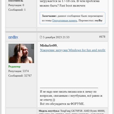
Посетитель
загружается за 17-18 сек. В чем проблема
Репутация:
0
можно быть? Fast boot включен
Сообщений: 1
Замечание:
данное сообщение было перемещено
из темы
Оперативная память
. Переместил:
reylby
reylby
#678
5 декабря 2023 21:53
MishaSrt99
,
Ускорение загрузки Windows for fun and profit
Редактор
Репутация:
5374
Сообщений: 32767
---------------------------------------------------------
И не надо мне писать письма или в личку по
вопросам, связанным с ноутбуками, всё равно ж
не отвечу;))
Всё это обсуждается на ФОРУМЕ.
Модель ноутбука:
TongFang GK7NP5R: AMD Ryzen 4800H,