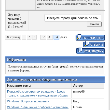
GTX 1650 4Gb GDDR6, 32Gb DDR4-3200MHz, SSD NVME
2x1Tb; Creative SB G6, Magnat Interior Wireless, Win10 x64,
etc.
Эту тему
читают:
0
пользователей
(
) и 1 гостей
34 страниц
1
2
3
...
32
33
34
Далее
Информация
Посетители, находящиеся в группе
{user_group}
, не могут оставлять ответы
в данном форуме.
Другие темы из раздела Операционные системы
Название темы
Автор
Поиск образов скрытых разделов - Здесь
minos66
только спрашиваем и выкладываем образы
Windows. Вопросы и решения
Бац
Windows 7 - Решение проблем с установкой,
tuhran