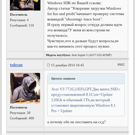
Windows SDK по Вашей ссылке.
Автор статьи "Ускорение загрузки Windows
for fun and profit"начинает проверку системы
Посетитель
командой "xbootmgr -trace boot".
Репутация:
4
И сразу первый вопрос:откуда должна идти
Сообщений: 110
эта команда?У меня из ком.строки не
получилось.
Чувствую,что и дальше будут вопросы,не
как-то начинать этот процесс нужно.
Модель ноутбука:
Acer Aspire 5 (A517-51G-81MP)
tuhran
#662
15 декабря 2014 16:45
Цитата: natanson
Acer V3 772G,UEFI,GPT.Два винта:SSD с
предустановленной 8.1Core+Update
120Gb и обычный 1Tb,на который
установил лицензионную Windiws 8.1
Посетитель
Pro + Update.
Репутация:
58
Сообщений: 400
а почему обе не поставить на ссд?