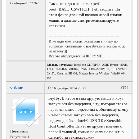
Сообщений: 32767
Так а не надо в консоли xperf
boot_BASE+CSWITCH_1.etl вводить. На
этом файле двойной щелчок левой кнопки
мыши, а дальше смотрите/анализируете
картинки.
---------------------------------------------------------
И не надо мне писать письма или в личку по
вопросам, связанным с ноутбуками, всё равно ж
не отвечу;))
Всё это обсуждается на ФОРУМЕ.
Модель ноутбука:
TongFang GK7NP5R: AMD Ryzen 4800H,
GTX 1650 4Gb GDDR6, 32Gb DDR4-3200MHz, SSD NVME
2x1Tb; Creative SB G6, Magnat Interior Wireless, Win10 x64,
etc.
vitkam
#674
16 декабря 2014 23:27
reylby
, В итоге я взял другую мышь и ноут
загрузился без задержки, а ту, которая стояла
первоначально подключил к обычному компу
и там система загрузилась без задержки,
видимо драйвер Intel® USB 3.0 eXtensible
Host Controller Driver не дружит именно с
Посетитель
первой мышкой, только почему не понятно.
Репутация:
1
Спасибо за техподдержку!