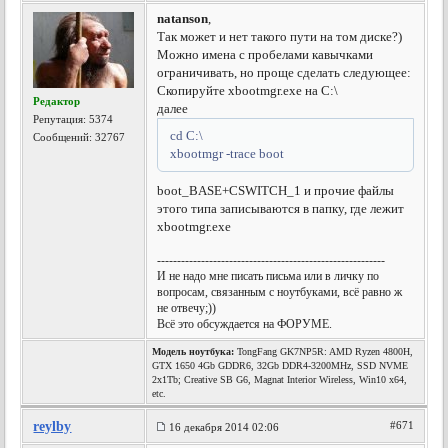
natanson
,
Так может и нет такого пути на том диске?)
Можно имена с пробелами кавычками
ограничивать, но проще сделать следующее:
Скопируйте xbootmgr.exe на С:\
Редактор
далее
Репутация:
5374
cd C:\
Сообщений: 32767
xbootmgr -trace boot
boot_BASE+CSWITCH_1 и прочие файлы
этого типа записываются в папку, где лежит
xbootmgr.exe
---------------------------------------------------------
И не надо мне писать письма или в личку по
вопросам, связанным с ноутбуками, всё равно ж
не отвечу;))
Всё это обсуждается на ФОРУМЕ.
Модель ноутбука:
TongFang GK7NP5R: AMD Ryzen 4800H,
GTX 1650 4Gb GDDR6, 32Gb DDR4-3200MHz, SSD NVME
2x1Tb; Creative SB G6, Magnat Interior Wireless, Win10 x64,
etc.
reylby
#671
16 декабря 2014 02:06