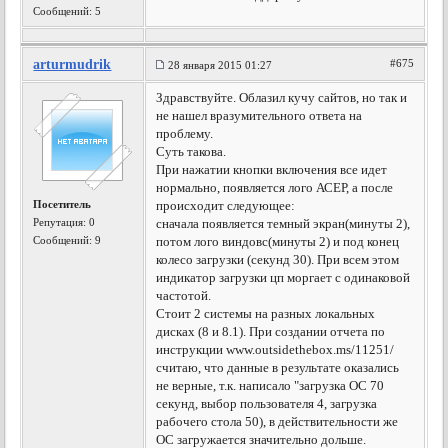
Сообщений: 5
arturmudrik
#675
28 января 2015 01:27
Здравствуйте. Облазил кучу сайтов, но так и
не нашел вразумительного ответа на
проблему.
Суть такова.
При нажатии кнопки включения все идет
нормально, появляется лого АСЕР, а после
Посетитель
происходит следующее:
Репутация:
0
сначала появляется темный экран(минуты 2),
Сообщений: 9
потом лого виндовс(минуты 2) и под конец
колесо загрузки (секунд 30). При всем этом
индикатор загрузки цп моргает с одинаковой
частотой.
Стоит 2 системы на разных локальных
дисках (8 и 8.1). При создании отчета по
инструкции www.outsidethebox.ms/11251/
считаю, что данные в результате оказались
не верные, т.к. написало "загрузка ОС 70
секунд, выбор пользователя 4, загрузка
рабочего стола 50), в действительности же
ОС загружается значительно дольше.