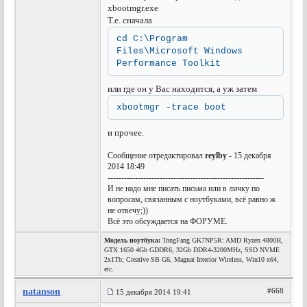
xbootmgr.exe
Т.е. сначала
cd C:\Program
Files\Microsoft Windows
Performance Toolkit
или где он у Вас находится, а уж затем
xbootmgr -trace boot
и прочее.
Сообщение отредактировал
reylby
- 15 декабря
2014 18:49
---------------------------------------------------------
И не надо мне писать письма или в личку по
вопросам, связанным с ноутбуками, всё равно ж
не отвечу;))
Всё это обсуждается на ФОРУМЕ.
Модель ноутбука:
TongFang GK7NP5R: AMD Ryzen 4800H,
GTX 1650 4Gb GDDR6, 32Gb DDR4-3200MHz, SSD NVME
2x1Tb; Creative SB G6, Magnat Interior Wireless, Win10 x64,
etc.
natanson
#668
15 декабря 2014 19:41