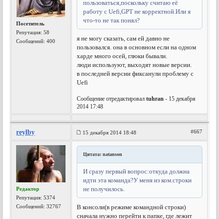
пользоваться,поскольку считаю её
работу с Uefi,GPT не корректной.Или я
что-то не так понял?
Посетитель
Репутация:
58
я не могу сказать, сам ей давно не
Сообщений: 400
пользовался. она в основном если на одном
харде много осей, глюки бывали.
люди используют, выходят новые версии.
в последней версии фиксанули проблему с
Uefi
Сообщение отредактировал
tuhran
- 15 декабря
2014 17:48
reylby
#667
15 декабря 2014 18:48
Цитата: natanson
И сразу первый вопрос:откуда должна
идти эта команда?У меня из ком.строки
не получилось.
Редактор
Репутация:
5374
Сообщений: 32767
В консоли(в режиме командной строки)
сначала нужно перейти к папке, где лежит