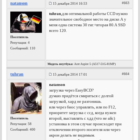
natanson
#663
15 декабря 2014 16:53
tuhran
,для оптимальной работы CCD нужно
значительное свободное место на диске.А у
меня одна система 30 гиг.+вторая 80.А SSD
всего 120.
Посетитель
Репутация:
4
Сообщений: 110
Модель ноутбука:
Acer Aspire 5 (A517-51G-81MP)
tuhran
#664
15 декабря 2014 17:01
natanson
загрузка через EasyBCD?
думаю придётся смириться с долгой
загрузкой, хард не разгонишь.
или через биос управлять, или по F12,
приоритет загрузка с ссд, когда нужен
второй, выставлять с хдд (что не айс)
Посетитель
установка в этом случае происходит при
Репутация:
58
отключении второго носителя или через
Сообщений: 400
акрон делать не видимым.