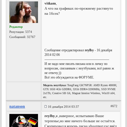
vitkam
,
А что на графиках по-прежнему растянуто
на 16сек?
Редактор
Репутация:
5374
Сообщений: 32767
Сообщение отредактировал
reylby
- 16 декабря
2014 02:06
---------------------------------------------------------
И не надо мне писать письма или в личку по
вопросам, связанным с ноутбуками, всё равно ж
не отвечу;))
Всё это обсуждается на ФОРУМЕ.
Модель ноутбука:
TongFang GK7NP5R: AMD Ryzen 4800H,
GTX 1650 4Gb GDDR6, 32Gb DDR4-3200MHz, SSD NVME
2x1Tb; Creative SB G6, Magnat Interior Wireless, Win10 x64,
etc.
natanson
#672
16 декабря 2014 03:37
reylby
,я ,наверное, испытываю Ваше
терпенье,но мне ничего больше не остаётся.
Скопировал в корень диска
xbootmgr.exe
,ввёл