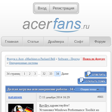
Вход
Регистрация
Главная
Статьи
Драйвера
Софт
Форум
Форум о Acer, eMachines и Packard Bell
»
Software - Программное обеспечение
Поиск по форуму
»
Операционные системы
34 страниц
1
2
3
...
32
33
34
Далее
Долгая загрузка или завершение работы - 34 страница
Опции темы
natanson
#661
15 декабря 2014 16:29
Reylby
,здравствуйте!
Установил Windows Performance Toolkit из