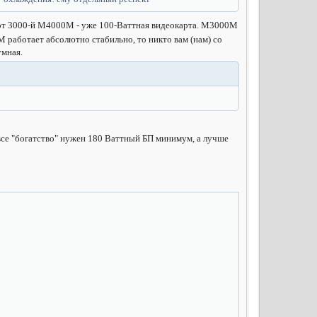
и от 3000-й М4000М - уже 100-Ваттная видеокарта. М3000М
М работает абсолютно стабильно, то никто вам (нам) со
умная.
о все "богатство" нужен 180 Ваттный БП минимум, а лучше