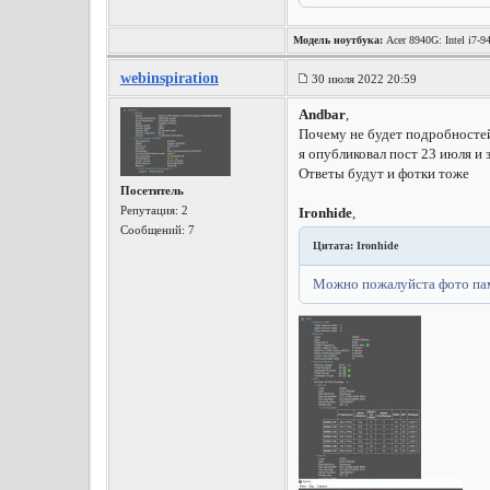
Модель ноутбука:
Acer 8940G: Intel i7-
webinspiration
30 июля 2022 20:59
Andbar
,
Почему не будет подробносте
я опубликовал пост 23 июля и 
Ответы будут и фотки тоже
Посетитель
Репутация:
2
Ironhide
,
Сообщений: 7
Цитата: Ironhide
Можно пожалуйста фото памя