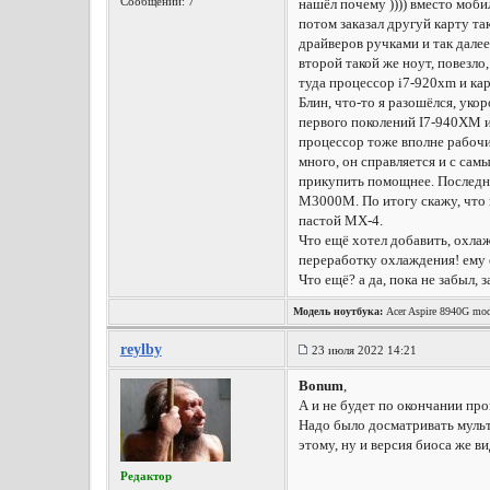
Сообщений: 7
нашёл почему )))) вместо моби
потом заказал другуй карту т
драйверов ручками и так далее
второй такой же ноут, повезло
туда процессор i7-920xm и ка
Блин, что-то я разошёлся, уко
первого поколений I7-940XM и
процессор тоже вполне рабочи
много, он справляется и с са
прикупить помощнее. Последни
M3000M. По итогу скажу, что 
пастой MX-4.
Что ещё хотел добавить, охлаж
переработку охлаждения! ему
Что ещё? а да, пока не забыл, 
Модель ноутбука:
Acer Aspire 8940G mod
reylby
23 июля 2022 14:21
Bonum
,
А и не будет по окончании пр
Надо было досматривать мульти
этому, ну и версия биоса же ви
Редактор