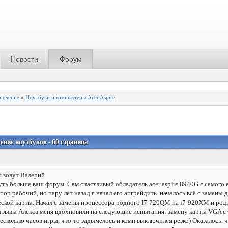
Новости
Форум
спечение
»
Ноутбуки и компьютеры Acer Aspire
ение ноутбуков - 60 страница
я зовут Валерий
ть больше ваш форум. Сам счастливый обладатель acer aspire 8940G с самого е
 пор рабочий, но пару лет назад я начал его апгрейдить. началось всё с заме
еской карты. Начал с замены процессора родного I7-720QM на i7-920XM и ро
отзывы Алекса меня вдохновили на следующие испытания: замену карты VGA
есколько часов игры, что-то задымелось и комп выключился резко) Оказалось,