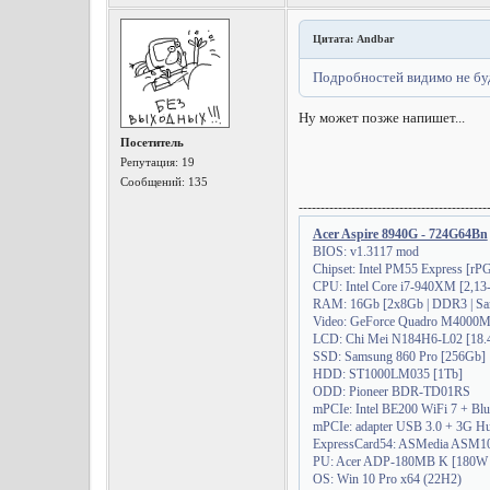
Цитата: Andbar
Подробностей видимо не буд
Ну может позже напишет...
Посетитель
Репутация:
19
Сообщений: 135
-------------------------------------------
Acer Aspire 8940G - 724G64Bn
BIOS: v1.3117 mod
Chipset: Intel PM55 Express [r
CPU: Intel Core i7-940XM [2,13
RAM: 16Gb [2x8Gb | DDR3 | Sa
Video: GeForce Quadro М4000M 
LCD: Chi Mei N184H6-L02 [18.4"
SSD: Samsung 860 Pro [256Gb]
HDD: ST1000LM035 [1Tb]
ODD: Pioneer BDR-TD01RS
mPCIe: Intel BE200 WiFi 7 + Blu
mPCIe: adapter USB 3.0 + 3G H
ExpressCard54: ASMedia ASM104
PU: Acer ADP-180MB K [180W | 
OS: Win 10 Pro x64 (22H2)