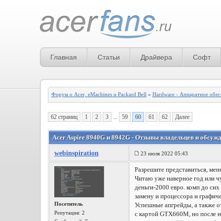
Главная
Статьи
Драйвера
Софт
Форум о Acer, eMachines и Packard Bell
»
Hardware - Аппаратное обе
62 страниц
1
2
3
...
59
60
61
62
Далее
Acer Aspire 8940G и 8942G - Отзывы владельцев и обсужд
webinspiration
23 июля 2022 05:43
Разрешите представиться, мен
Читаю уже наверное год или чу
деньги-2000 евро. комп до сих
замену и процессора и графич
Посетитель
Успешные апгрейды, а также 
Репутация:
2
с картой GTX660M, но после н