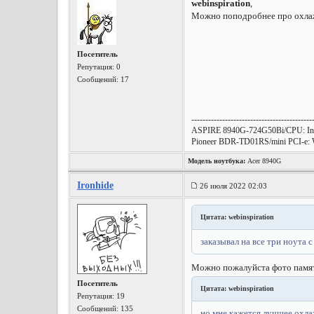
webinspiration
,
Можно поподробнее про охлаж
Посетитель
Репутация:
0
Сообщений: 17
-------------------------------------------
ASPIRE 8940G-724G50Bi/CPU: In
Pioneer BDR-TD01RS/mini PCI-e: W
Модель ноутбука:
Acer 8940G
Ironhide
26 июля 2022 02:03
Цитата: webinspiration
заказывал на все три ноута с
Можно пожалуйста фото памяти
Посетитель
Цитата: webinspiration
Репутация:
19
Сообщений: 135
но мне кажется лучшее охла