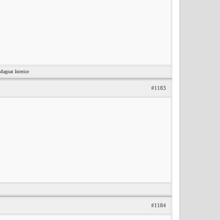
nat Interior
#1183
#1184