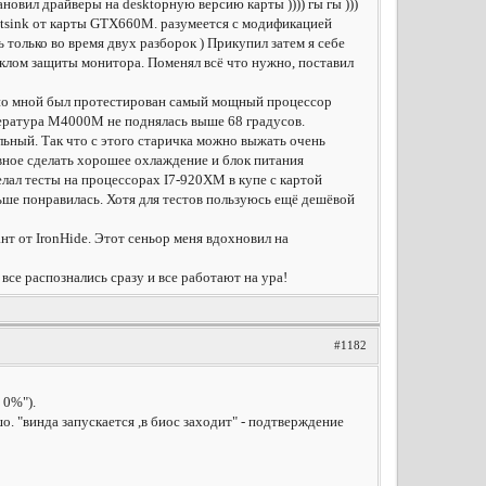
новил драйверы на desktopную версию карты )))) гы гы )))
eatsink от карты GTX660M. разумеется с модификацией
ь только во время двух разборок ) Прикупил затем я себе
теклом защиты монитора. Поменял всё что нужно, поставил
спешно мной был протестирован самый мощный процессор
пература M4000M не поднялась выше 68 градусов.
льный. Так что с этого старичка можно выжать очень
вное сделать хорошее охлаждение и блок питания
лал тесты на процессорах I7-920XM в купе с картой
ше понравилась. Хотя для тестов пользуюсь ещё дешёвой
нт от IronHide. Этот сеньор меня вдохновил на
, все распознались сразу и все работают на ура!
#1182
 0%").
. "винда запускается ,в биос заходит" - подтверждение