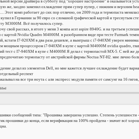
льной версии драйвера в субботу под "хорошее настроение" я оказывается уста
акую же, заодно заменил охлаждение прям супер пупер, с нижним и верхним h
.... Этот комп работает до сих пор отлично, он 2009 года и термопаста менялас
, купил в Германии за 90 евро со сломаной графической картой и треснутым с
рту M3000M. Всё получилось супер.
рочу свой расскаэ, в итоге у меня 3 компа acer aspire 8940G. и на третьем у
 с картой Nvidia Quadro M4000M. в разобранном виде при тесте Furmark тем
й, кстати I7-920XM в два раза дешевле, а выигрыш с i7-940XM уверен минима
мым мощным процессором i7-940XM в купе с картой M4000M nvidia quadro, гла
й тест с I7-940XM в купе с M4000M Я делал с термопастой MX-5. С ней же де
предпочитаю термопасту от австрийской фирмы Noctua NT-H2. мне лично боль
дение делал из элементов Dell, но мне кажется лучшее охлаждение будет вариа
 отдельный респект
заказывал на все три ноута с али экспресс модули памяти от самсунг на 16 гигов
ified
ошивки сообщений типа: "Прошивка завершена успешно. Степень успешности -
к прошивки до конца, если верификация на 100% пройдена - значит всё хорошо
дна.