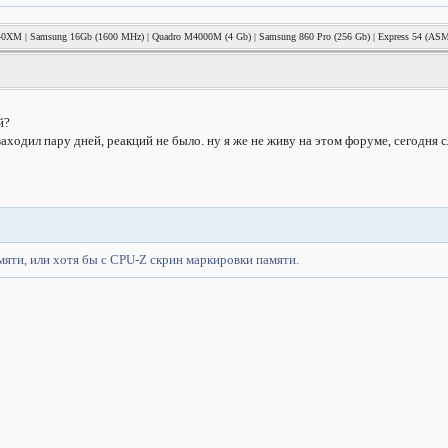
940XM | Samsung 16Gb (1600 MHz) | Quadro M4000M (4 Gb) | Samsung 860 Pro (256 Gb) | Express 54 (AS
й?
заходил пару дней, реакций не было. ну я же не живу на этом форуме, сегодня 
ти, или хотя бы с CPU-Z скрин маркировки памяти.