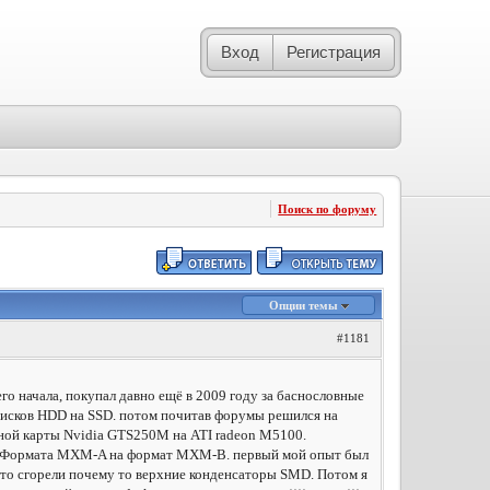
Вход
Регистрация
Поиск по форуму
Опции темы
#1181
го начала, покупал давно ещё в 2009 году за баснословные
ны дисков HDD на SSD. потом почитав форумы решился на
дной карты Nvidia GTS250M на ATI radeon M5100.
 с Формата MXM-A на формат MXM-B. первый мой опыт был
 что сгорели почему то верхние конденсаторы SMD. Потом я