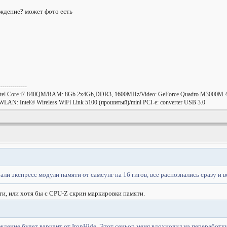
дение? может фото есть
--------------
tel Core i7-840QM/RAM: 8Gb 2x4Gb,DDR3, 1600MHz/Video: GeForce Quadro M3000M 4
LAN: Intel® Wireless WiFi Link 5100 (прошитый)/mini PCI-e: converter USB 3.0
 али экспресс модули памяти от самсунг на 16 гигов, все распознались сразу и 
, или хотя бы с CPU-Z скрин маркировки памяти.
ждение будет вариант от IronHide. Этот сеньор меня вдохновил на переработк