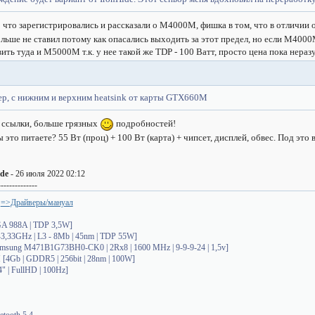
то что зарегистрировались и рассказали о M4000M, фишка в том, что в отличи
ольше не ставил потому как опасались выходить за этот предел, но если М4000
ть туда и М5000М т.к. у нее такой же TDP - 100 Ватт, просто цена пока нераз
ер, с нижним и верхним heatsink от карты GTX660M
 ссылки, больше грязных
подробностей!
 это питаете? 55 Вт (проц) + 100 Вт (карта) + чипсет, дисплей, обвес. Под эт
ide
- 26 июля 2022 02:12
--------------
=>Драйверы/мануал
PGA 988A | TDP 3,5W]
-3,33GHz | L3 - 8Mb | 45nm | TDP 55W]
msung M471B1G73BH0-CK0 | 2Rx8 | 1600 MHz | 9-9-9-24 | 1,5v]
[4Gb | GDDR5 | 256bit | 28nm | 100W]
 | FullHD | 100Hz]