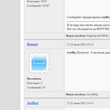
Репутация:
5374
Сообщений: 32767
Сообщение отредактировал
reylby
-------------------------------------------
И не надо мне писать письма или в
Всё это обсуждается на ФОРУМЕ.
Модель ноутбука:
TongFang GK7NP5R: A
Wireless, Win10 x64, etc.
Bonum
23 июля 2022 23:13
reylby
,Понятно. А мультик да
Посетитель
Репутация:
2
Сообщений: 33
Модель ноутбука:
Acer 8942g
Andbar
25 июля 2022 14:15