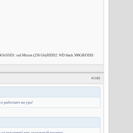
Gb/SSD1: ssd Micron (256 Gb)/HDD2: WD black 500GB/ODD:
#1185
все работают на ура!
у охлаждения! ему отдельный респект