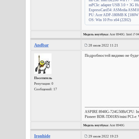
mPCIe: Intel BE200 WiFi 7 + Blu
mPCIe: adapter USB 3.0 + 3G H
ExpressCard54: ASMedia ASM104
PU: Acer ADP-180MB K [180W | 
OS: Win 10 Pro x64 (22H2)
Модель ноутбука:
Acer 8940G: Intel i7-
Andbar
28 июля 2022 11:21
Подробностей видимо не будет
Посетитель
Репутация:
0
Сообщений: 17
-------------------------------------------
ASPIRE 8940G-724G50Bi/CPU: In
Pioneer BDR-TD01RS/mini PCI-e: W
Модель ноутбука:
Acer 8940G
Ironhide
29 июля 2022 19:23