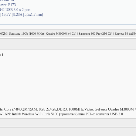
etooth 5.4
uawei E173
2 USB 3.0 x 2 port
19,5V | 9.23A | 5,5x1,7 mm]
940XM | Samsung 16Gb (1600 MHz) | Quadro M4000M (4 Gb) | Samsung 860 Pro (256 Gb) | Express 54 (AS
 (
--------------
tel Core i7-840QM/RAM: 8Gb 2x4Gb,DDR3, 1600MHz/Video: GeForce Quadro M3000M 4
LAN: Intel® Wireless WiFi Link 5100 (прошитый)/mini PCI-e: converter USB 3.0