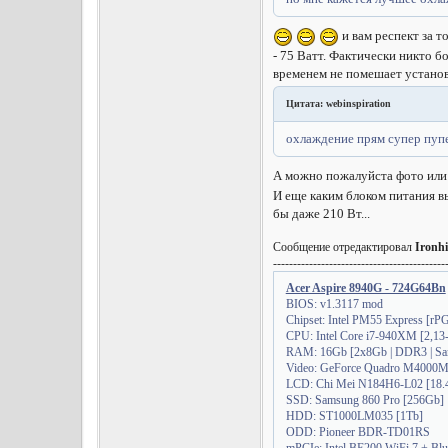
и вам респект за 
- 75 Ватт. Фактически никто б
временем не помешает установи
Цитата: webinspiration
охлаждение прям супер пуп
А можно пожалуйста фото или
И еще каким блоком питания вы
бы даже 210 Вт...
Сообщение отредактировал
Ironh
-------------------------------------------
Acer Aspire 8940G - 724G64Bn
BIOS: v1.3117 mod
Chipset: Intel PM55 Express [r
CPU: Intel Core i7-940XM [2,13
RAM: 16Gb [2x8Gb | DDR3 | Sa
Video: GeForce Quadro М4000M 
LCD: Chi Mei N184H6-L02 [18.4"
SSD: Samsung 860 Pro [256Gb]
HDD: ST1000LM035 [1Tb]
ODD: Pioneer BDR-TD01RS