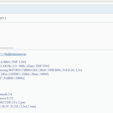
ет (
--------------
=>Драйверы/мануал
PGA 988A | TDP 3,5W]
-3,33GHz | L3 - 8Mb | 45nm | TDP 55W]
msung M471B1G73BH0-CK0 | 2Rx8 | 1600 MHz | 9-9-9-24 | 1,5v]
[4Gb | GDDR5 | 256bit | 28nm | 100W]
 | FullHD | 100Hz]
etooth 5.4
uawei E173
2 USB 3.0 x 2 port
19,5V | 9.23A | 5,5x1,7 mm]