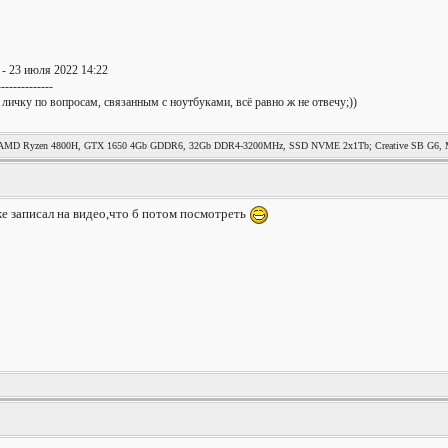
- 23 июля 2022 14:22
--------------
 личку по вопросам, связанным с ноутбуками, всё равно ж не отвечу;))
MD Ryzen 4800H, GTX 1650 4Gb GDDR6, 32Gb DDR4-3200MHz, SSD NVME 2x1Tb; Creative SB G6, Mag
же записал на видео,что б потом посмотреть