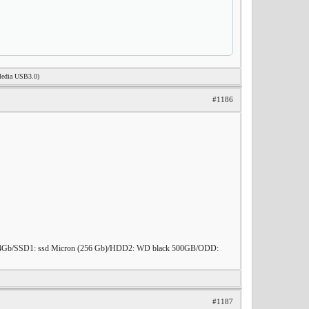
Media USB3.0)
#1186
Gb/SSD1: ssd Micron (256 Gb)/HDD2: WD black 500GB/ODD:
#1187