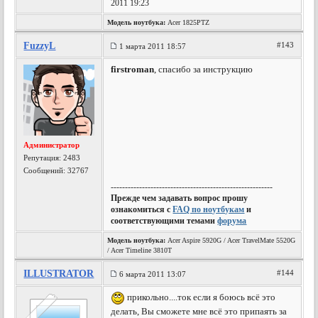
2011 19:23
Модель ноутбука:
Acer 1825PTZ
FuzzyL
#143
1 марта 2011 18:57
firstroman
, спасибо за инструкцию
Администратор
Репутация:
2483
Сообщений: 32767
---------------------------------------------------------
Прежде чем задавать вопрос прошу
ознакомиться с
FAQ по ноутбукам
и
соответствующими темами
форума
Модель ноутбука:
Acer Aspire 5920G / Acer TravelMate 5520G
/ Acer Timeline 3810T
ILLUSTRATOR
#144
6 марта 2011 13:07
прикольно....ток если я боюсь всё это
делать, Вы сможете мне всё это припаять за