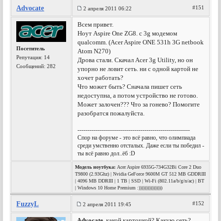
Advocate
#151
2 апреля 2011 06:22
Всем привет.
Ноут Aspire One ZG8. с 3g модемом
qualcomm. (Acer Aspire ONE 531h 3G netbook
Посетитель
Atom N270)
Репутация:
14
Дрова стали. Скачал Acer 3g Utility, но он
Сообщений: 282
упорно не ловит сеть. ни с одной картой не
хочет работать?
Что может быть? Сначала пишет сеть
недоступна, а потом устройство не готово.
Может залочен??? Что за гонево? Помогите
разобратся пожалуйста.
---------------------------------------------------------
Спор на форуме - это всё равно, что олимпиада
среди умственно отсталых. Даже если ты победил -
ты всё равно дол..ёб :D
Модель ноутбука:
Acer Aspire 6935G-734G32Bi Core 2 Duo
T9800 (2.93Ghz) | Nvidia GeForce 9600M GT 512 MB GDDRIII
| 4096 MB DDRIII | 1 TB | SSD | Wi-Fi (802.11a/b/g/n/ac) | BT
| Windows 10 Home Premium :))))))))))))))))
FuzzyL
#152
2 апреля 2011 19:45
Advocate
, какой карточкой? Какую сеть?