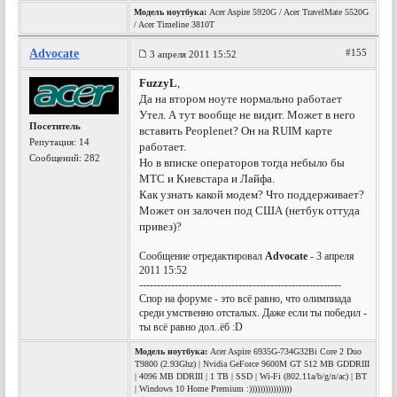
Модель ноутбука:
Acer Aspire 5920G / Acer TravelMate 5520G
/ Acer Timeline 3810T
Advocate
#155
3 апреля 2011 15:52
FuzzyL
,
Да на втором ноуте нормально работает
Утел. А тут вообще не видит. Может в него
Посетитель
вставить Peoplenet? Он на RUIM карте
Репутация:
14
работает.
Сообщений: 282
Но в вписке операторов тогда небыло бы
МТС и Киевстара и Лайфа.
Как узнать какой модем? Что поддерживает?
Может он залочен под США (нетбук оттуда
привез)?
Сообщение отредактировал
Advocate
- 3 апреля
2011 15:52
---------------------------------------------------------
Спор на форуме - это всё равно, что олимпиада
среди умственно отсталых. Даже если ты победил -
ты всё равно дол..ёб :D
Модель ноутбука:
Acer Aspire 6935G-734G32Bi Core 2 Duo
T9800 (2.93Ghz) | Nvidia GeForce 9600M GT 512 MB GDDRIII
| 4096 MB DDRIII | 1 TB | SSD | Wi-Fi (802.11a/b/g/n/ac) | BT
| Windows 10 Home Premium :))))))))))))))))