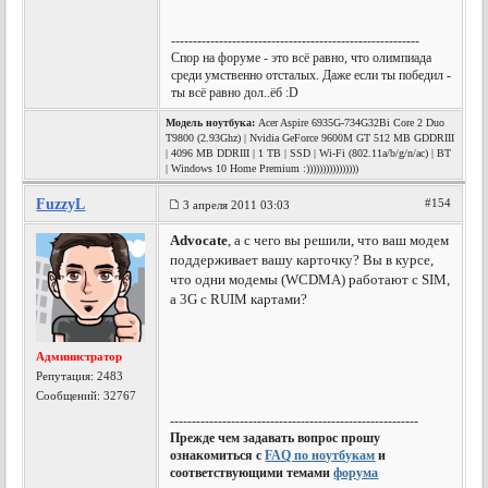
---------------------------------------------------------
Спор на форуме - это всё равно, что олимпиада
среди умственно отсталых. Даже если ты победил -
ты всё равно дол..ёб :D
Модель ноутбука:
Acer Aspire 6935G-734G32Bi Core 2 Duo
T9800 (2.93Ghz) | Nvidia GeForce 9600M GT 512 MB GDDRIII
| 4096 MB DDRIII | 1 TB | SSD | Wi-Fi (802.11a/b/g/n/ac) | BT
| Windows 10 Home Premium :))))))))))))))))
FuzzyL
#154
3 апреля 2011 03:03
Advocate
, а с чего вы решили, что ваш модем
поддерживает вашу карточку? Вы в курсе,
что одни модемы (WCDMA) работают с SIM,
а 3G с RUIM картами?
Администратор
Репутация:
2483
Сообщений: 32767
---------------------------------------------------------
Прежде чем задавать вопрос прошу
ознакомиться с
FAQ по ноутбукам
и
соответствующими темами
форума