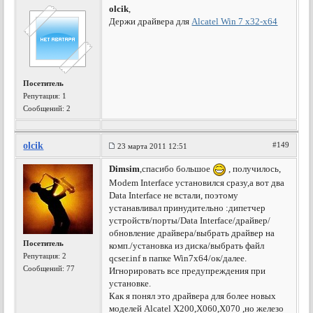
olcik
,
Держи драйвера для
Alcatel Win 7 x32-x64
Посетитель
Репутация:
1
Сообщений: 2
olcik
#149
23 марта 2011 12:51
Dimsim
,спасибо большое
, получилось,
Modem Interface установился сразу,а вот два
Data Interface не встали, поэтому
устанавливал принудительно :дипетчер
устройств/порты/Data Interface/драйвер/
обновление драйвера/выбрать драйвер на
Посетитель
комп./установка из диска/выбрать файл
Репутация:
2
qcser.inf в папке Win7x64/ок/далее.
Сообщений: 77
Игнорировать все предупреждения при
установке.
Как я понял это драйвера для более новых
моделей Alcatel X200,X060,X070 ,но железо