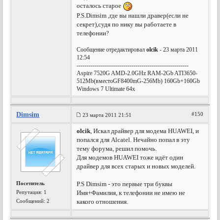
осталось старое
P.S.Dimsim ,где вы нашли дравер(если не
секрет),судя по нику вы работаете в
телефонии?
Сообщение отредактировал
olcik
- 23 марта 2011
12:54
---------------------------------------------------------
Aspire 7520G AMD-2.0GHz RAM-2Gb ATI3650-
512Mb(вместоGF8400mG-256Mb) 160Gb+160Gb
Windows 7 Ultimate 64x
Dimsim
#150
23 марта 2011 21:51
olcik
, Искал драйвер для модема HUAWEI, и
попался для Alcatel. Нечайно попал в эту
тему форума, решил помочь.
Для модемов HUAWEI тоже идёт один
драйвер для всех старых и новых моделей.
Посетитель
P.S Dimsim - это первые три буквы
Репутация:
1
Имя+Фамилия, к телефонии не имею не
Сообщений: 2
какого отношения.