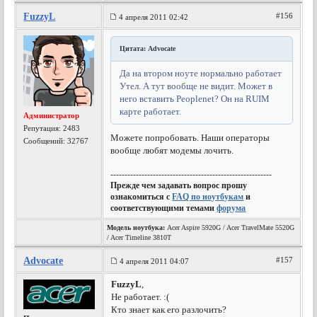
FuzzyL
#156
4 апреля 2011 02:42
Цитата: Advocate
Да на втором ноуте нормально работает
Утел. А тут вообще не видит. Может в
него вставить Peoplenet? Он на RUIM
карте работает.
Администратор
Репутация:
2483
Можете попробовать. Наши операторы
Сообщений: 32767
вообще любят модемы лочить.
---------------------------------------------------------
Прежде чем задавать вопрос прошу
ознакомиться с
FAQ по ноутбукам
и
соответствующими темами
форума
Модель ноутбука:
Acer Aspire 5920G / Acer TravelMate 5520G
/ Acer Timeline 3810T
Advocate
#157
4 апреля 2011 04:07
FuzzyL
,
Не работает. :(
Кто знает как его разлочить?