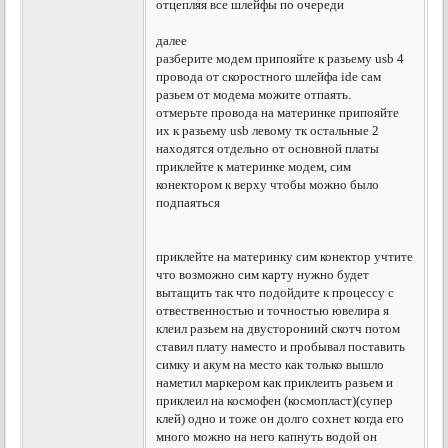
отцепляя все шлейфы по очереди
далее
разберите модем припояйте к разьему usb 4
провода от скоростного шлейфа ide сам
разьем от модема можите отпаять.
отмерьте провода на материнке припояйте
их к разьему usb левому тк остальные 2
находятся отдельно от основной платы
приклейте к материнке модем, сим
конектором к верху чтобы можно было
подпаяться
приклейте на материнку сим конектор учтите
что возможно сим карту нужно будет
вытащить так что подойдите к процессу с
отвественностью и точностью ювелира я
клеил разьем на двусторониий скотч потом
ставил плату наместо и пробывал поставить
симку и акум на место как только вышло
наметил маркером как приклеить разьем и
приклеил на космофен (космопласт)(супер
клей) одно и тоже он долго сохнет когда его
много можно на него капнуть водой он