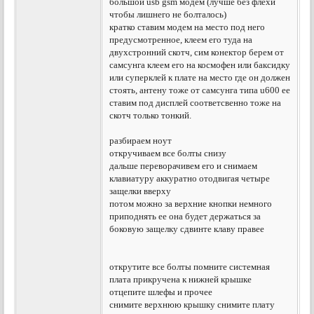
большой usb gsm модем (лучше без флехи
чтобы лишнего не болталось)
кратко ставим модем на место под него
предусмотренное, клеем его туда на
двухстронний скотч, сим конектор берем от
самсунга клеем его на космофен или баксидку
или суперклей к плате на место где он должен
стоять, антену тоже от самсунга типа u600 ее
ставим под дисплей соответсвенно тоже на
скотч только тонкий.
разбираем ноут
откручиваем все болты снизу
дальше переворачивем его и снимаем
клавиатуру аккуратно отодвигая четыре
защелки вверху
потом можно за верхние кнопки немного
приподнять ее она будет держаться за
боковую защелку сдвинте клаву правее
открутите все болты помните системная
плата прикручена к нижней крышке
отцепите шлефы и прочее
снимите верхнюю крышку снимите плату