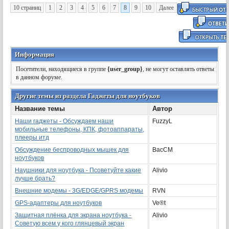
10 страниц
1
2
3
4
5
6
7
8
9
10
Далее
Информация
Посетители, находящиеся в группе
{user_group}
, не могут оставлять ответы
в данном форуме.
Другие темы из раздела Гаджеты для ноутбуков
Название темы
Автор
Наши гаджеты - Обсуждаем наши
FuzzyL
мобильные телефоны, КПК, фотоаппараты,
плееры итд
Обсуждение беспроводных мышек для
BacCM
ноутбуков
Наушники для ноутбука - Псоветуйте какие
Alivio
лучше брать?
Внешние модемы - 3G/EDGE/GPRS модемы
RVN
GPS-адаптеры для ноутбуков
Ve®t
Защитная плёнка для экрана ноутбука -
Alivio
Советую всем у кого глянцевый экран