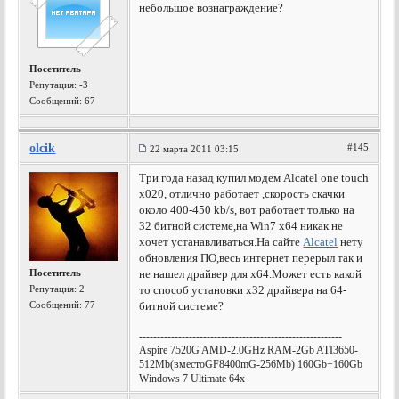
небольшое вознаграждение?
Посетитель
Репутация:
-3
Сообщений: 67
olcik
#145
22 марта 2011 03:15
Три года назад купил модем Аlcatel one touch
x020, отлично работает ,скорость скачки
около 400-450 kb/s, вот работает только на
32 битной системе,на Win7 x64 никак не
хочет устанавливаться.На сайте
Аlcatel
нету
обновления ПО,весь интернет перерыл так и
Посетитель
не нашел драйвер для х64.Может есть какой
Репутация:
2
то способ установки х32 драйвера на 64-
Сообщений: 77
битной системе?
---------------------------------------------------------
Aspire 7520G AMD-2.0GHz RAM-2Gb ATI3650-
512Mb(вместоGF8400mG-256Mb) 160Gb+160Gb
Windows 7 Ultimate 64x