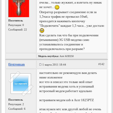
пчелы... только жужжит, а взлетать ну никак
не хочет...
Оператор разрывает соединение если за
1,5часа трафик не превысил 10мб,
Посетитель
приходится нажимать кнопочку
Репутация:
0
"Подключить" каждые 1,5 часа... уже достало
Сообщений: 22
Как сделать так что бы при подключении
(втыкивании) 3G USB-модема само
устанавливалось соединение и
преподключалось при разрыве?
Модель ноутбука:
Acer AOD250
firstroman
#142
1 марта 2011 18:44
настоятельно не рекомендую вам делать
ниже изложеное
все что я описал это только мой опыт
встраивания модема хоть и успешный
встроеный модем работает идеально
Посетитель
встраиваем модем usb в Acer 1825PTZ
Репутация:
2
Сообщений: 6
итак нужен мтс или другой любой не очень