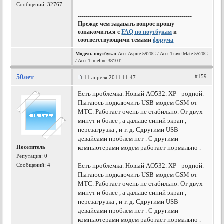
Сообщений: 32767
---------------------------------------------------------
Прежде чем задавать вопрос прошу
ознакомиться с
FAQ по ноутбукам
и
соответствующими темами
форума
Модель ноутбука:
Acer Aspire 5920G / Acer TravelMate 5520G
/ Acer Timeline 3810T
50лет
#159
11 апреля 2011 11:47
Есть проблемка. Новый AO532. XP - родной.
Пытаюсь подключить USB-модем GSM от
MTC. Работает очень не стабильно. От двух
минут и более , а дальше синий экран ,
перезагрузка , и т. д. Сдругими USB
девайсами проблем нет . С другими
Посетитель
компьютерами модем работает нормально .
Репутация:
0
Сообщений: 4
Есть проблемка. Новый AO532. XP - родной.
Пытаюсь подключить USB-модем GSM от
MTC. Работает очень не стабильно. От двух
минут и более , а дальше синий экран ,
перезагрузка , и т. д. Сдругими USB
девайсами проблем нет . С другими
компьютерами модем работает нормально .