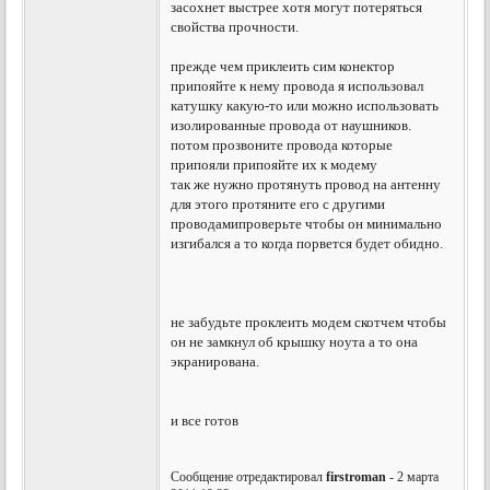
засохнет выстрее хотя могут потеряться
свойства прочности.
прежде чем приклеить сим конектор
припояйте к нему провода я использовал
катушку какую-то или можно использовать
изолированные провода от наушников.
потом прозвоните провода которые
припояли припояйте их к модему
так же нужно протянуть провод на антенну
для этого протяните его с другими
проводамипроверьте чтобы он минимально
изгибался а то когда порвется будет обидно.
не забудьте проклеить модем скотчем чтобы
он не замкнул об крышку ноута а то она
экранирована.
и все готов
Сообщение отредактировал
firstroman
- 2 марта