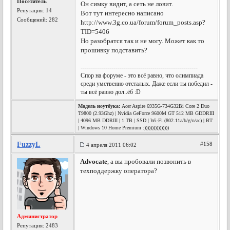
Посетитель
Он симку видит, а сеть не ловит.
Репутация:
14
Вот тут интересно написано
Сообщений: 282
http://www.3g.co.ua/forum/forum_posts.asp?
TID=5406
Но разобратся так и не могу. Может как то
прошивку подставить?
---------------------------------------------------------
Спор на форуме - это всё равно, что олимпиада
среди умственно отсталых. Даже если ты победил -
ты всё равно дол..ёб :D
Модель ноутбука:
Acer Aspire 6935G-734G32Bi Core 2 Duo
T9800 (2.93Ghz) | Nvidia GeForce 9600M GT 512 MB GDDRIII
| 4096 MB DDRIII | 1 TB | SSD | Wi-Fi (802.11a/b/g/n/ac) | BT
| Windows 10 Home Premium :))))))))))))))))
FuzzyL
#158
4 апреля 2011 06:02
Advocate
, а вы пробовали позвонить в
техподдержку оператора?
Администратор
Репутация:
2483