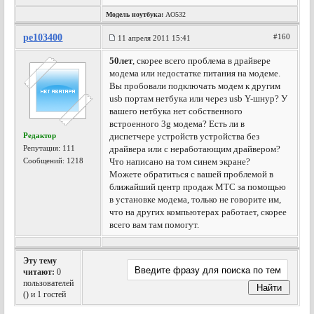
Модель ноутбука:
AO532
pe103400
#160
11 апреля 2011 15:41
50лет
, скорее всего проблема в драйвере
модема или недостатке питания на модеме.
Вы пробовали подключать модем к другим
usb портам нетбука или через usb Y-шнур? У
вашего нетбука нет собственного
встроенного 3g модема? Есть ли в
Редактор
диспетчере устройств устройства без
Репутация:
111
драйвера или с неработающим драйвером?
Сообщений: 1218
Что написано на том синем экране?
Можете обратиться с вашей проблемой в
ближайший центр продаж МТС за помощью
в установке модема, только не говорите им,
что на других компьютерах работает, скорее
всего вам там помогут.
Эту тему
читают:
0
пользователей
(
) и 1 гостей