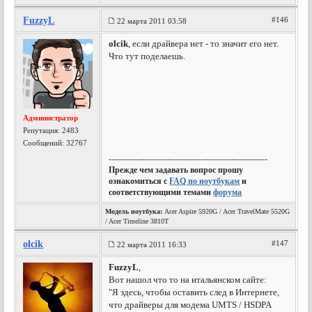
FuzzyL
#146
22 марта 2011 03:58
olcik
, если драйвера нет - то значит его нет.
Что тут поделаешь.
Администратор
Репутация:
2483
Сообщений: 32767
---------------------------------------------------------
Прежде чем задавать вопрос прошу
ознакомиться с
FAQ по ноутбукам
и
соответствующими темами
форума
Модель ноутбука:
Acer Aspire 5920G / Acer TravelMate 5520G
/ Acer Timeline 3810T
olcik
#147
22 марта 2011 16:33
FuzzyL
,
Вот нашол что то на итальянском сайте:
"Я здесь, чтобы оставить след в Интернете,
что драйверы для модема UMTS / HSDPA