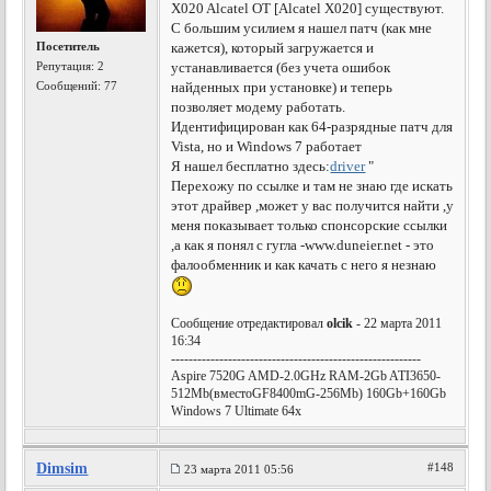
X020 Alcatel OT [Alcatel X020] существуют.
С большим усилием я нашел патч (как мне
Посетитель
кажется), который загружается и
Репутация:
2
устанавливается (без учета ошибок
Сообщений: 77
найденных при установке) и теперь
позволяет модему работать.
Идентифицирован как 64-разрядные патч для
Vista, но и Windows 7 работает
Я нашел бесплатно здесь:
driver
"
Перехожу по ссылке и там не знаю где искать
этот драйвер ,может у вас получится найти ,у
меня показывает только спонсорские ссылки
,а как я понял с гугла -www.duneier.net - это
фалообменник и как качать с него я незнаю
Сообщение отредактировал
olcik
- 22 марта 2011
16:34
---------------------------------------------------------
Aspire 7520G AMD-2.0GHz RAM-2Gb ATI3650-
512Mb(вместоGF8400mG-256Mb) 160Gb+160Gb
Windows 7 Ultimate 64x
Dimsim
#148
23 марта 2011 05:56