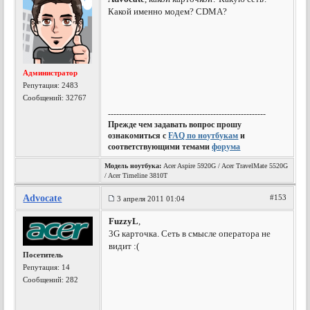
Какой именно модем? CDMA?
Администратор
Репутация:
2483
Сообщений: 32767
---------------------------------------------------------
Прежде чем задавать вопрос прошу
ознакомиться с
FAQ по ноутбукам
и
соответствующими темами
форума
Модель ноутбука:
Acer Aspire 5920G / Acer TravelMate 5520G
/ Acer Timeline 3810T
Advocate
#153
3 апреля 2011 01:04
FuzzyL
,
3G карточка. Сеть в смысле оператора не
видит :(
Посетитель
Репутация:
14
Сообщений: 282