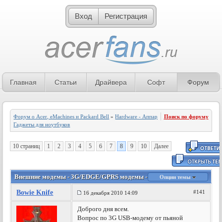
Вход
Регистрация
Главная
Статьи
Драйвера
Софт
Форум
Форум о Acer, eMachines и Packard Bell
»
Hardware - Аппаратное обеспечение
Поиск по форуму
»
Гаджеты для ноутбуков
10 страниц
1
2
3
4
5
6
7
8
9
10
Далее
Внешние модемы - 3G/EDGE/GPRS модемы - 8 страница
Опции темы
Bowie Knife
#141
16 декабря 2010 14:09
Доброго дня всем.
Вопрос по 3G USB-модему от пьяной