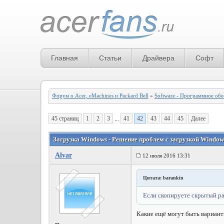
Главная
Статьи
Драйвера
Софт
Форум о Acer, eMachines и Packard Bell
»
Software - Программное обе
45 страниц
1
2
3
...
41
42
43
44
45
Далее
Загрузка Windows - Решение проблем с загрузкой Windows
Alvar
12 июля 2016 13:31
Цитата: barankin
Если скопируете скрытый раз
Какие ещё могут быть вариан