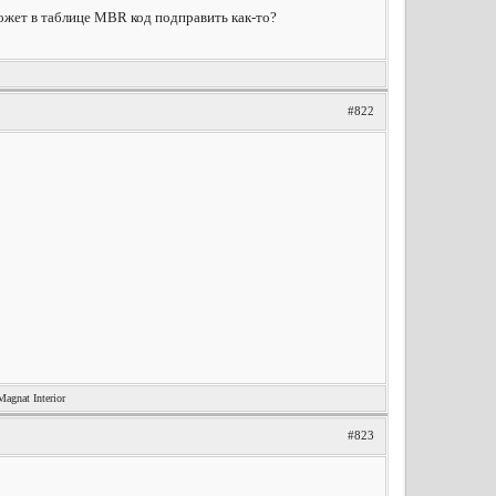
 Может в таблице MBR код подправить как-то?
#822
nat Interior
#823