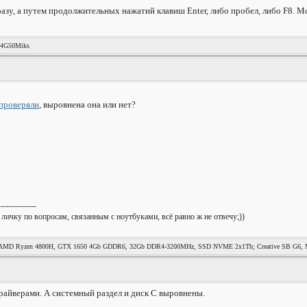
 сразу, а путем продолжительных нажатий клавиш Enter, либо пробел, либо F8.
44G50Miks
проверяли
, выровнена она или нет?
--------------
 личку по вопросам, связанным с ноутбуками, всё равно ж не отвечу;))
MD Ryzen 4800H, GTX 1650 4Gb GDDR6, 32Gb DDR4-3200MHz, SSD NVME 2x1Tb; Creative SB G6, Mag
драйверами. А системный раздел и диск С выровнены.