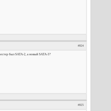
#824
нчестер был SATA-2, а новый SATA-3?
#825