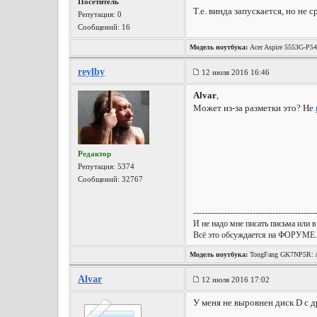
Посетитель
Т.е. винда запускается, но не
Репутация:
0
Сообщений: 16
Модель ноутбука:
Acer Aspire 5553G-P5
reylby
12 июля 2016 16:46
Alvar
,
Может из-за разметки это? Не
Редактор
Репутация:
5374
Сообщений: 32767
-------------------------------------------
И не надо мне писать письма или в
Всё это обсуждается на ФОРУМЕ.
Модель ноутбука:
TongFang GK7NP5R: A
Wireless, Win10 x64, etc.
Alvar
12 июля 2016 17:02
У меня не выровнен диск D с 