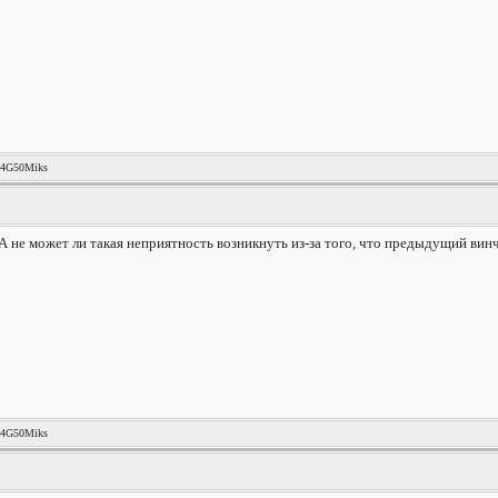
44G50Miks
 А не может ли такая неприятность возникнуть из-за того, что предыдущий ви
44G50Miks