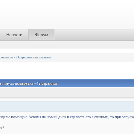
Новости
Форум
спечение
»
Операционные системы
 и мультизагрузка - 42 страница
дел с помощью Acronis на новый диск и сделаете его активным, то при запуск
ты?