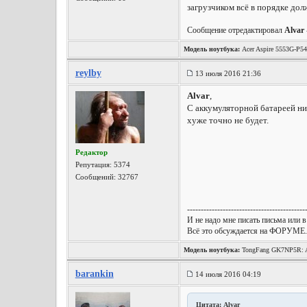
загрузчиком всё в порядке дол
Сообщение отредактировал
Alvar
Модель ноутбука:
Acer Aspire 5553G-P5
reylby
13 июля 2016 21:36
Alvar
,
С аккумуляторной батареей ник
хуже точно не будет.
Редактор
Репутация:
5374
Сообщений: 32767
-------------------------------------------
И не надо мне писать письма или в
Всё это обсуждается на ФОРУМЕ.
Модель ноутбука:
TongFang GK7NP5R: A
Wireless, Win10 x64, etc.
barankin
14 июля 2016 04:19
Цитата: Alvar