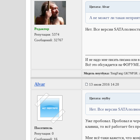
Цитата: Alvar
А не может ли такая неприя
Редактор
Нет. Все версии SATA полност
Репутация:
5374
Сообщений: 32767
-------------------------------------------
И не надо мне писать письма или в
Всё это обсуждается на ФОРУМЕ.
Модель ноутбука:
TongFang GK7NP5R: A
Wireless, Win10 x64, etc.
Alvar
13 июля 2016 14:20
Цитата: reylby
Нет. Все версии SATA полно
Уже пробовал. Пробовал и чере
клавиш, то всё работает без п
Посетитель
Репутация:
0
Мне всё-таки кажется, что кон
Сообщений: 16