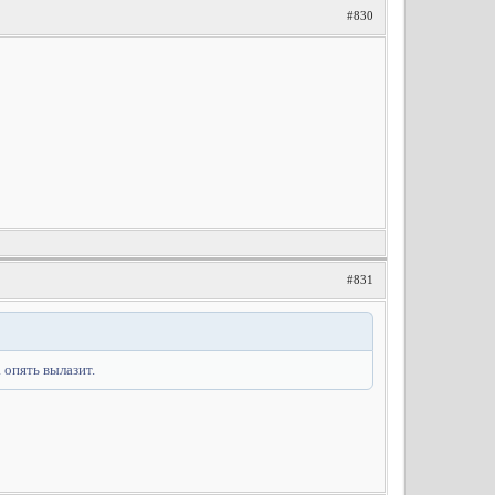
#830
#831
 опять вылазит.