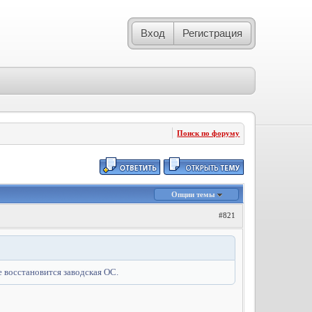
Вход
Регистрация
Поиск по форуму
Опции темы
#821
е восстановится заводская ОС.