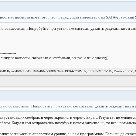
тность возникнуть из-за того, что предыдущий винчестер был SATA-2, а новый
ью совместимы. Попробуйте при установке системы удалить разделы, затем за
--------------
 личку по вопросам, связанным с ноутбуками, всё равно ж не отвечу;))
MD Ryzen 4800H, GTX 1650 4Gb GDDR6, 32Gb DDR4-3200MHz, SSD NVME 2x1Tb; Creative SB G6, Mag
стью совместимы. Попробуйте при установке системы удалить разделы, затем 
з установщик семёрки, и через акронис, и через diskpart. Результат не меняетс
роблем. Когда в сон отправляешь ноутбук и потом запускаешь, то всё нормально,
фликт возникает на аппаратном уровне, а не на программном. Если винда схваты