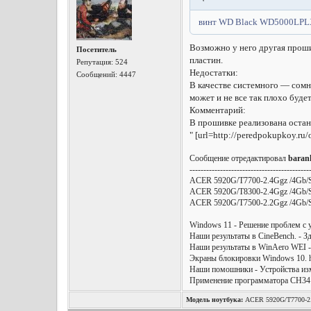
винт WD Black WD5000LPL
Возможно у него другая проши
Посетитель
пластин.
Репутация:
524
Недостатки:
Сообщений: 4447
В качестве системного — сомни
может и не все так плохо буде
Комментарий:
В прошивке реализована остан
" [url=http://peredpokupkoy.ru
Сообщение отредактировал
baran
-------------------------------------------
ACER 5920G/T7700-2.4Ggz /4G
ACER 5920G/T8300-2.4Ggz /4G
ACER 5920G/T7500-2.2Ggz /4G
Windows 11 - Решение проблем с уст
Наши результаты в CineBench. - Зд
Наши результаты в WinAero WEI - Р
Экраны блокировки Windows 10. htt
Наши помошники - Устройства измер
Применение программатора CH341A 
Модель ноутбука:
ACER 5920G/T7700-2