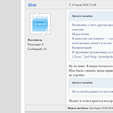
Alvar
14 июля 2016 12:40
Цитата: barankin
Возможно у него другая про
пластин.
Недостатки:
В качестве системного — со
Посетитель
использовал, может и не все
Репутация:
0
Комментарий:
Сообщений: 16
В прошивке реализована ост
1,5сек. " [url=http://peredp
Ну не знаю. Я вчера тестил его
Blue было слышно, когда парко
не угробит.
Цитата: barankin
Из-за необходимости постоя
Может в этом и кроется вся п
Модель ноутбука:
Acer Aspire 5553G-P5