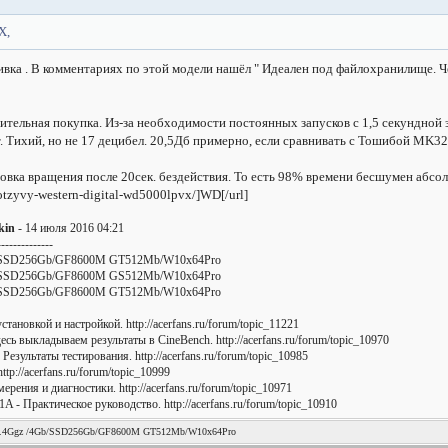
X,
вка . В комментариях по этой модели нашёл
" Идеален под файлохранилище. Ч
тельная покупка. Из-за необходимости постоянных запусков с 1,5 секундной з
т. Тихий, но не 17 децибел. 20,5Дб примерно, если сравнивать с Тошибой MK3
овка вращения после 20сек. бездействия. То есть 98% времени бесшумен абсол
/otzyvy-western-digital-wd5000lpvx/]WD[/url]
kin
- 14 июля 2016 04:21
--------------
b/SSD256Gb/GF8600M GT512Mb/W10x64Pro
b/SSD256Gb/GF8600M GS512Mb/W10x64Pro
b/SSD256Gb/GF8600M GT512Mb/W10x64Pro
ановкой и настройкой. http://acerfans.ru/forum/topic_11221
есь выкладываем результаты в CineBench. http://acerfans.ru/forum/topic_10970
езультаты тестирования. http://acerfans.ru/forum/topic_10985
p://acerfans.ru/forum/topic_10999
ения и диагностики. http://acerfans.ru/forum/topic_10971
- Практическое руководство. http://acerfans.ru/forum/topic_10910
.4Ggz /4Gb/SSD256Gb/GF8600M GT512Mb/W10x64Pro