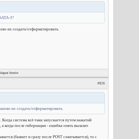
 SATA-3?
ново их создать/отформатировать.
nat Interior
#826
заново их создать/отформатировать.
я. Когда система всё-таки запускается путем нажатий
 а когда после гибернации - ошибка опять вылазит.
вается (бывает и сразу после POST схватывается), то с