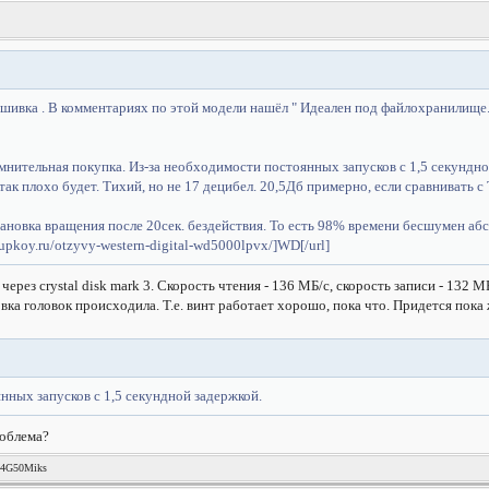
шивка . В комментариях по этой модели нашёл " Идеален под файлохранилище.
мнительная покупка. Из-за необходимости постоянных запусков с 1,5 секундной
 так плохо будет. Тихий, но не 17 децибел. 20,5Дб примерно, если сравниват
ановка вращения после 20сек. бездействия. То есть 98% времени бесшумен аб
okupkoy.ru/otzyvy-western-digital-wd5000lpvx/]WD[/url]
 через crystal disk mark 3. Скорость чтения - 136 МБ/с, скорость записи - 132 М
вка головок происходила. Т.е. винт работает хорошо, пока что. Придется пока
нных запусков с 1,5 секундной задержкой.
роблема?
44G50Miks