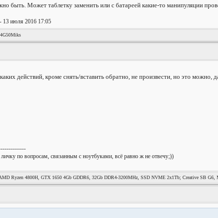
жно быть. Может таблетку заменить или с батареей какие-то манипуляции пров
- 13 июля 2016 17:05
44G50Miks
аких действий, кроме снять/вставить обратно, не произвести, но это можно, 
--------------
 личку по вопросам, связанным с ноутбуками, всё равно ж не отвечу;))
MD Ryzen 4800H, GTX 1650 4Gb GDDR6, 32Gb DDR4-3200MHz, SSD NVME 2x1Tb; Creative SB G6, Mag