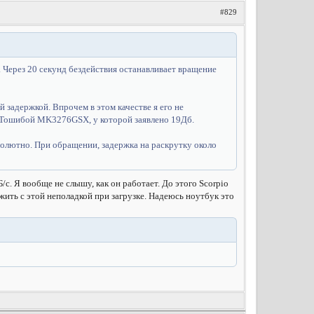
#829
 Через 20 секунд бездействия останавливает вращение
 задержкой. Впрочем в этом качестве я его не
ь с Тошибой MK3276GSX, у которой заявлено 19Дб.
солютно. При обращении, задержка на раскрутку около
Б/с. Я вообще не слышу, как он работает. До этого Scorpio
 жить с этой неполадкой при загрузке. Надеюсь ноутбук это