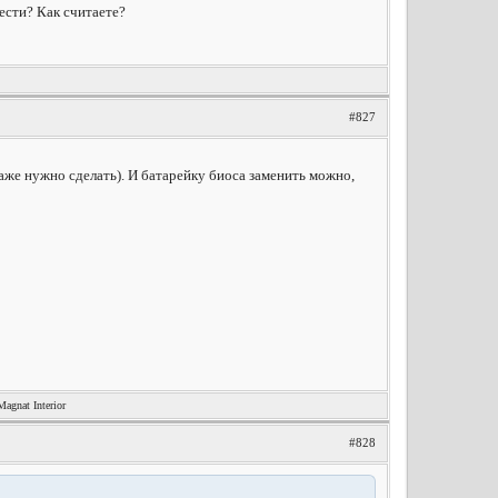
ести? Как считаете?
#827
даже нужно сделать). И батарейку биоса заменить можно,
nat Interior
#828