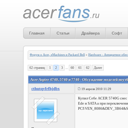
Главная
Статьи
Драйвера
Софт
Форум о Acer, eMachines и Packard Bell
»
Hardware - Аппаратное обе
62 страниц
1
2
3
...
60
61
62
Далее
Acer Aspire 4740, 5740 и 7740 - Обсуждение моделей ноут
cthutqvfrfhjdbx
19 апреля 2010 11:29
Купил Себе ACER 5740G снес ви
Ede и SATA а при переключени
PCI\VEN_8086&DEV_3B64&SUBS