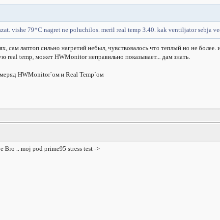
zat. vishe 79*C nagret ne poluchilos. meril real temp 3.40. kak ventiljator sebja v
нях, сам лаптоп сильно нагретий небыл, чувствовалось что теплый но не более.
ю real temp, может HWMonitor неправильно показывает... дам знать.
замеряд HWMonitor`ом и Real Temp`ом
 Bro .. moj pod prime95 stress test ->