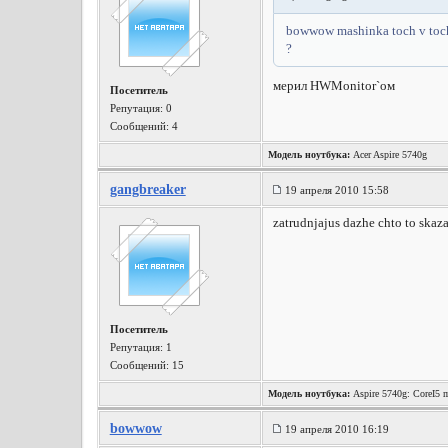
bowwow mashinka toch v toch k
?
мерил HWMonitor`ом
Посетитель
Репутация:
0
Сообщений: 4
Модель ноутбука:
Acer Aspire 5740g
gangbreaker
19 апреля 2010 15:58
zatrudnjajus dazhe chto to skaza
Посетитель
Репутация:
1
Сообщений: 15
Модель ноутбука:
Aspire 5740g: CoreI5
bowwow
19 апреля 2010 16:19