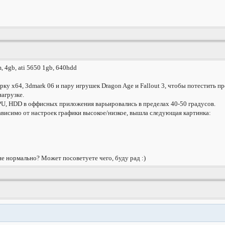
, 4gb, ati 5650 1gb, 640hdd
ёрку x64, 3dmark 06 и пару игрушек Dragon Age и Fallout 3, чтобы потестить
агрузке.
U, HDD в оффисных приложения варьировались в пределах 40-50 градусов.
зависимо от настроек графики высокое/низкое, вышла следующая картинка:
е нормально? Может посоветуете чего, буду рад :)