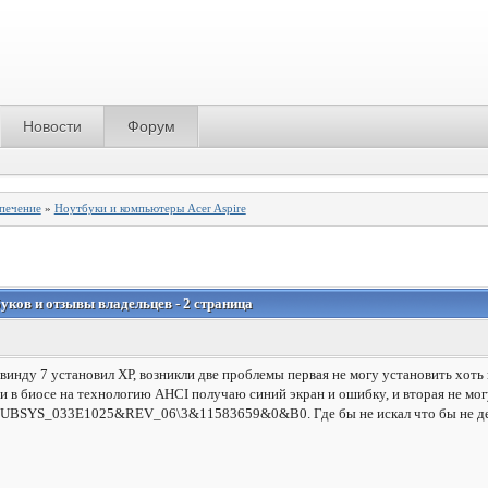
Новости
Форум
спечение
»
Ноутбуки и компьютеры Acer Aspire
буков и отзывы владельцев - 2 страница
нду 7 установил ХР, возникли две проблемы первая не могу установить хоть и
и в биосе на технологию AHCI получаю синий экран и ошибку, и вторая не мо
YS_033E1025&REV_06\3&11583659&0&B0. Где бы не искал что бы не делал