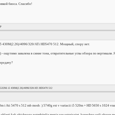
вкой биоса. Спасибо!
XP
5 430M(2.26)/4096/320/ATi HD5470 512. Мощный, спору нет.
 - ощутимо завалена в синие тона, отвратительные углы обзора по вертикали. 
ередачу?
4G32Mi i5 430M(2.26)/4096/320/ATi HD5470 512
430m i Ati 5470 s 512 mb mosh :) 5740g est v variacii i5 520m + HD 5650 s 1024 vra
 oblasti kak obichnogo potrebitelja menja vse ustraivajet. konechno ugli obzora mo