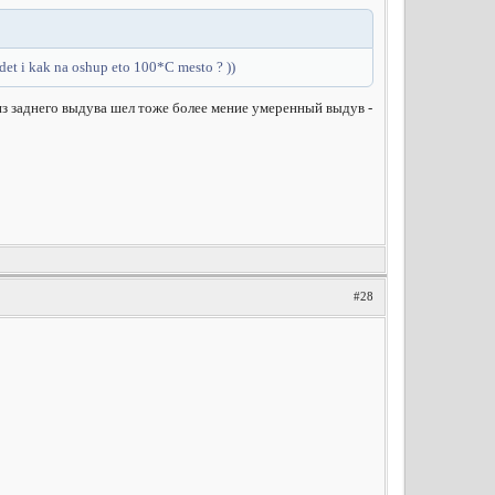
edet i kak na oshup eto 100*C mesto ? ))
 из заднего выдува шел тоже более мение умеренный выдув -
#28