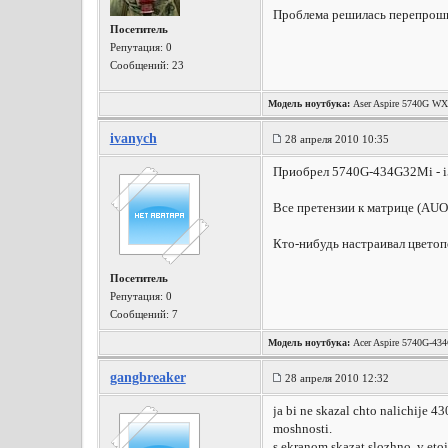
Проблема решилась перепроши
Посетитель
Репутация:
0
Сообщений: 23
Модель ноутбука:
Aser Aspire 5740G W
ivanych
28 апреля 2010 10:35
Приобрел 5740G-434G32Mi - i
Все претензии к матрице (AUO)
Кто-нибудь настраивал цветоп
Посетитель
Репутация:
0
Сообщений: 7
Модель ноутбука:
Acer Aspire 5740G-43
gangbreaker
28 апреля 2010 12:32
ja bi ne skazal chto nalichije 
moshnosti.
s ekranom skazat slozhno, v etoj