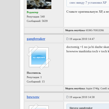
снес винду 7 установил ХР
Ставьте оригинальную ХР, а не
Редактор
Репутация:
540
Сообщений: 5639
Модель ноутбука:
6530G-703G32Mi
gangbreaker
19 апреля 2010 14:47
doctornig +1 no ja bi dazhe skaz
bowwow mashinka toch v toch kak
Посетитель
Репутация:
1
Сообщений: 15
Модель ноутбука:
Aspire 5740g: CoreI5
bowwow
19 апреля 2010 14:58
Цитата: gangbreaker