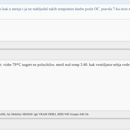
ak u menja i ja ne nabljudal takih tempiratur dazhe posle OC. pravda 7-ka stoit 
t. vishe 79*C nagret ne poluchilos. meril real temp 3.40. kak ventiljator sebja ved
 m430, Ati Mobility HD5650 1gb VRAM DDR3, HDD WD Scorpio 640 Gb