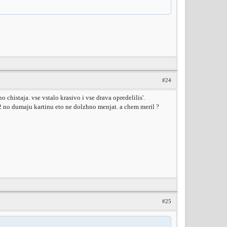
#24
chistaja. vse vstalo krasivo i vse drava opredelilis'.
2 no dumaju kartinu eto ne dolzhno menjat. a chem meril ?
#25