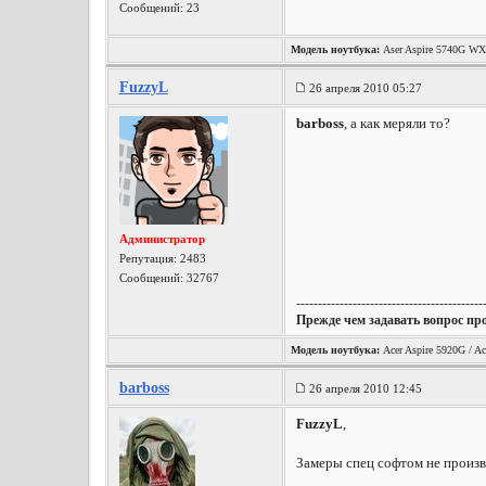
Сообщений: 23
Модель ноутбука:
Aser Aspire 5740G W
FuzzyL
26 апреля 2010 05:27
barboss
, а как меряли то?
Администратор
Репутация:
2483
Сообщений: 32767
-------------------------------------------
Прежде чем задавать вопрос пр
Модель ноутбука:
Acer Aspire 5920G / Ac
barboss
26 апреля 2010 12:45
FuzzyL
,
Замеры спец софтом не произво