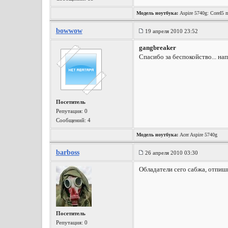
Модель ноутбука:
Aspire 5740g: CoreI5
bowwow
19 апреля 2010 23:52
gangbreaker
Спасибо за беспокойство... на
Посетитель
Репутация:
0
Сообщений: 4
Модель ноутбука:
Acer Aspire 5740g
barboss
26 апреля 2010 03:30
Обладатели сего сабжа, отпиши
Посетитель
Репутация:
0