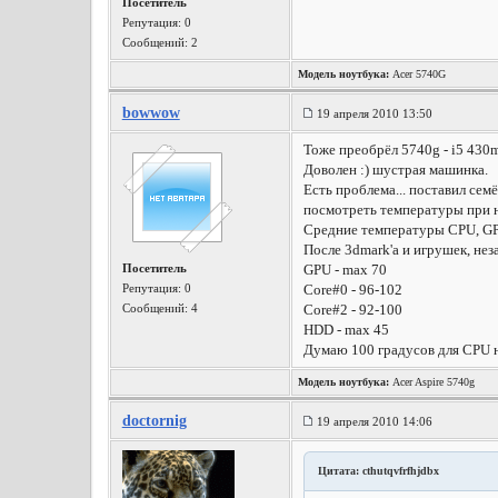
Посетитель
Репутация:
0
Сообщений: 2
Модель ноутбука:
Acer 5740G
bowwow
19 апреля 2010 13:50
Тоже преобрёл 5740g - i5 430m
Доволен :) шустрая машинка.
Есть проблема... поставил сем
посмотреть температуры при н
Средние температуры CPU, GP
После 3dmark'a и игрушек, не
Посетитель
GPU - max 70
Репутация:
0
Core#0 - 96-102
Сообщений: 4
Core#2 - 92-100
HDD - max 45
Думаю 100 градусов для CPU н
Модель ноутбука:
Acer Aspire 5740g
doctornig
19 апреля 2010 14:06
Цитата: cthutqvfrfhjdbx