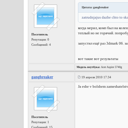
Цитата: gangbreaker
zatrudnjajus dazhe chto to ska
когда мерил, комп был на коле
теплый но не горячий. попробу
Посетитель
Репутация:
0
запустил ещё раз 3dmark 06. 
Сообщений: 4
вот такие вот результаты
Модель ноутбука:
Acer Aspire 5740g
gangbreaker
19 апреля 2010 17:34
Ja eshe v bolshem zameshatelstve
Посетитель
Репутация:
1
Сообщений: 15