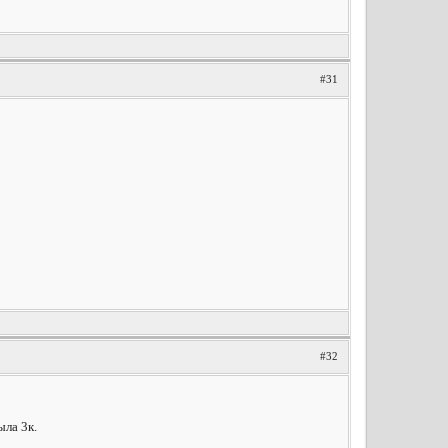
#31
#32
ыла 3к.