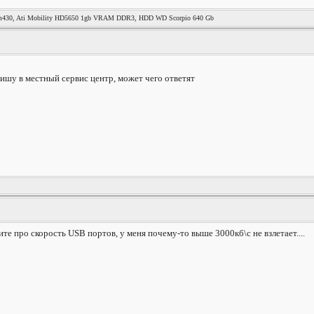
 m430, Ati Mobility HD5650 1gb VRAM DDR3, HDD WD Scorpio 640 Gb
пишу в местный сервис центр, может чего ответят
те про скорость USB портов, у меня почему-то выше 3000кб\с не взлетает....