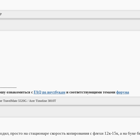
XP
--------------
ошу ознакомиться с
FAQ по ноутбукам
и соответствующими темами
форума
er TravelMate 5520G / Acer Timeline 3810T
дил, просто на стационаре скорость копирования с флехи 12к-15к, а на буке б