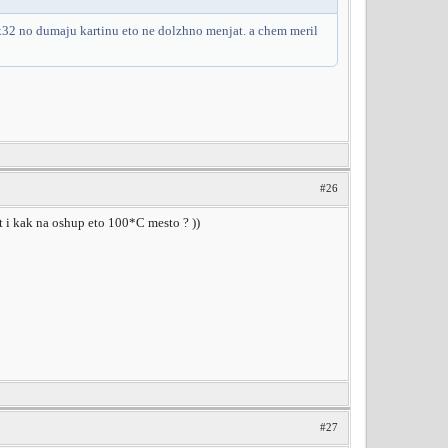
x32 no dumaju kartinu eto ne dolzhno menjat. a chem meril
#26
et i kak na oshup eto 100*C mesto ? ))
#27