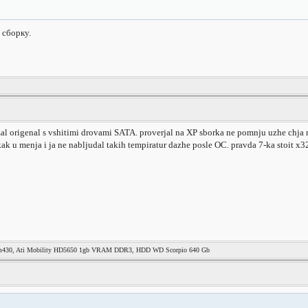
 сборку.
al origenal s vshitimi drovami SATA. proverjal na XP sborka ne pomnju uzhe chja no 
 u menja i ja ne nabljudal takih tempiratur dazhe posle OC. pravda 7-ka stoit x3
 m430, Ati Mobility HD5650 1gb VRAM DDR3, HDD WD Scorpio 640 Gb