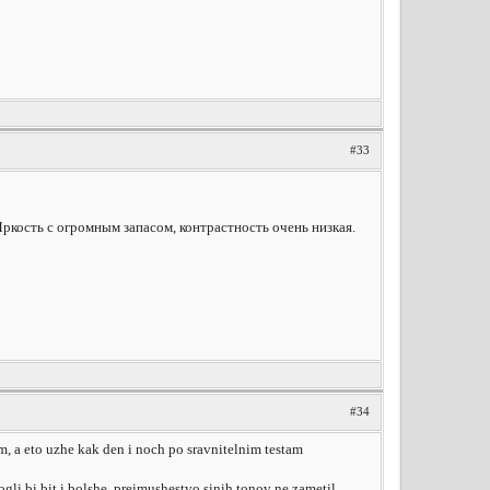
#33
Яркость с огромным запасом, контрастность очень низкая.
#34
m, a eto uzhe kak den i noch po sravnitelnim testam
gli bi bit i bolshe. preimushestvo sinih tonov ne zametil.