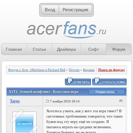
Вход
Регистрация
Главная
Статьи
Драйвера
Софт
Форум
Форум о Acer, eMachines и Packard Bell
»
Прочее
»
Корзина
Поиск по форуму
X3TC Земной конфликт - Классная игра
Опции темы
Taros
#1
7 ноября 2010 18:14
Хотелось узнать, как у кого эта игра тянет? В
системных требованиях говорится, что таких
буков под эту игру ещё не создано. Я
пытаюсь играть на средних величинах.
Тормоза бывают, но не всегда.