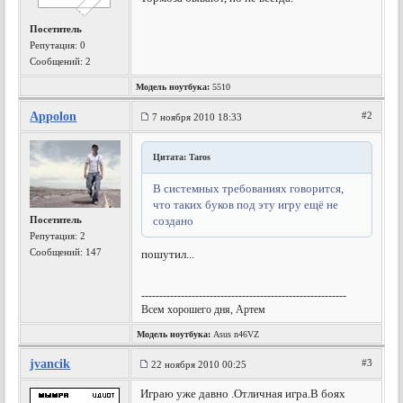
Посетитель
Репутация:
0
Сообщений: 2
Модель ноутбука:
5510
Appolon
#2
7 ноября 2010 18:33
Цитата: Taros
В системных требованиях говорится,
что таких буков под эту игру ещё не
Посетитель
создано
Репутация:
2
Сообщений: 147
пошутил...
---------------------------------------------------------
Всем хорошего дня, Артем
Модель ноутбука:
Asus n46VZ
jvancik
#3
22 ноября 2010 00:25
Играю уже давно .Отличная игра.В боях