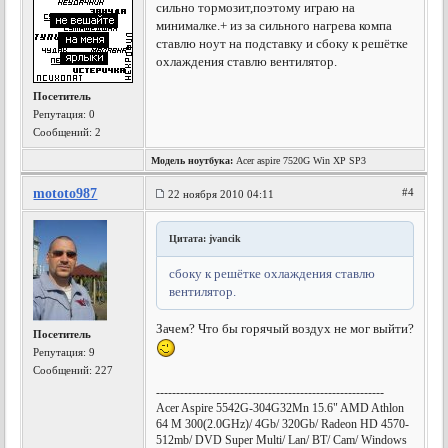
сильно тормозит,поэтому играю на
минималке.+ из за сильного нагрева компа
ставлю ноут на подставку и сбоку к решётке
охлаждения ставлю вентилятор.
Посетитель
Репутация:
0
Сообщений: 2
Модель ноутбука:
Acer aspire 7520G Win XP SP3
mototo987
#4
22 ноября 2010 04:11
Цитата: jvancik
сбоку к решётке охлаждения ставлю
вентилятор.
Зачем? Что бы горячый воздух не мог выйти?
Посетитель
Репутация:
9
Сообщений: 227
---------------------------------------------------------
Acer Aspire 5542G-304G32Mn 15.6" AMD Athlon
64 M 300(2.0GHz)/ 4Gb/ 320Gb/ Radeon HD 4570-
512mb/ DVD Super Multi/ Lan/ BT/ Cam/ Windows