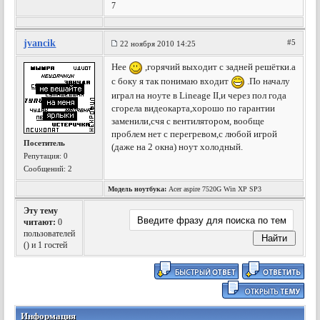
7
jvancik
#5
22 ноября 2010 14:25
Нее
,горячий выходит с задней решётки.а
с боку я так понимаю входит
.По началу
играл на ноуте в Lineage II,и через пол года
сгорела видеокарта,хорошо по гарантии
заменили,счя с вентилятором, вообще
проблем нет с перегревом,с любой игрой
Посетитель
(даже на 2 окна) ноут холодный.
Репутация:
0
Сообщений: 2
Модель ноутбука:
Acer aspire 7520G Win XP SP3
Эту тему
читают:
0
пользователей
(
) и 1 гостей
Информация