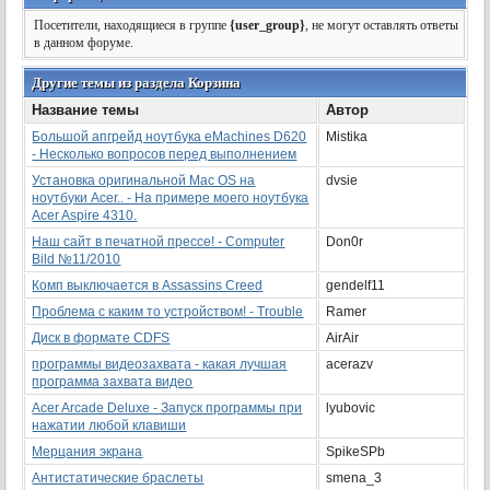
Посетители, находящиеся в группе
{user_group}
, не могут оставлять ответы
в данном форуме.
Другие темы из раздела Корзина
Название темы
Автор
Большой апгрейд ноутбука eMachines D620
Mistika
- Несколько вопросов перед выполнением
Установка оригинальной Mac OS на
dvsie
ноутбуки Acer.. - На примере моего ноутбука
Acer Aspire 4310.
Наш сайт в печатной прессе! - Computer
Don0r
Bild №11/2010
Комп выключается в Assassins Creed
gendelf11
Проблема с каким то устройством! - Trouble
Ramer
Диск в формате CDFS
AirAir
программы видеозахвата - какая лучшая
acerazv
программа захвата видео
Acer Arcade Deluxe - Запуск программы при
lyubovic
нажатии любой клавиши
Мерцания экрана
SpikeSPb
Антистатические браслеты
smena_3