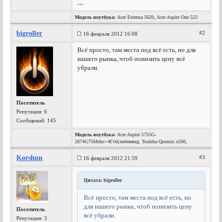
---
Модель ноутбука:
Acer Extensa 5620, Acer Aspire One 522
bigroller
#2
16 февраля 2012 16:08
Всё просто, там места под всё есть, но для
нашего рынка, чтоб понизить цену всё
убрали.
Посетитель
Репутация:
6
Сообщений: 145
Модель ноутбука:
Acer Aspire 5755G-
2674G75Mnks+4Ггб(любимец), Toshiba Qosmio x500,
Korshun
#3
16 февраля 2012 21:59
Цитата: bigroller
Всё просто, там места под всё есть, но
для нашего рынка, чтоб понизить цену
Посетитель
всё убрали.
Репутация:
3