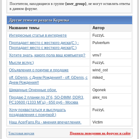
Посетители, находящиеся в группе
{user_group}
, не могут оставлять ответы
в данном форуме.
Другие темы из раздела Курилка
Название темы
Автор
Интересные статьи в интернете
FuzzyL
Пропадает место с жесткого диска(С:) -
Pulvertum
Пропадает место с жесткого диска(С:)
Хотите знать, какого пола ваш компьютер?
vmv7
Мысли вслух:)
FuzzyL
Объявления о покупке и продаже
wind_ost
off. GDenis, с Днем Рождения!! - off. GDenis, с
miked_
Днем Рождения!!
Шикарные Огненные обои.
Ogonek
Продаю 2 планки по 2Гб, SO-DIMM, DDR3,
alex_ros
PC10600 (1333 МГц) - 650 руб - Москва
Хочу похвастаться и выслушать
FuzzyL
поздравления с покупкой:)
Наш AcerFans.Ru - мнения впечатления.
Victim
Текстовая версия
Правила поведения на форуме и сайте