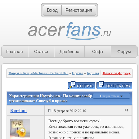
Вход
Регистрация
Главная
Статьи
Драйвера
Софт
Форум
Форум о Acer, eMachines и Packard Bell
»
Прочее
»
Курилка
Поиск по форуму
Характеристики Ноутбуков - По каким соображениям не
Опции темы
утсанвливают Синезуб и прочее
Korshun
#1
15 февраля 2012 22:19
Всем доброго времени суток!
Если похожая тема уже есть, то извиняюсь,
возможно с поиском не правильно искал.
А так вот начну с примера.