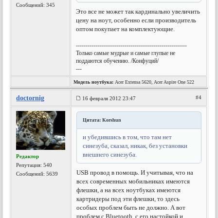
Сообщений: 345
Это все не может так кардинально увеличить
цену на ноут, особенно если производитель
оптом покупает на комплектующие.
---------------------------------------------------------
Только самые мудрые и самые глупые не
поддаются обучению. /Конфуций/
---
Модель ноутбука:
Acer Extensa 5620, Acer Aspire One 522
doctornig
#4
16 февраля 2012 23:47
Цитата: Korshun
и убедившись в том, что там нет
синезуба, сказал, никак, без установки
внешнего синезуба.
Редактор
Репутация:
540
USB провод в помощь. И учитывая, что на
Сообщений: 5639
всех современных мобильниках имеются
флешки, а на всех ноутбуках имеются
картридеры под эти флешки, то здесь
особых проблем быть не должно. А вот
проблем с Bluetooth, с его настойкой и