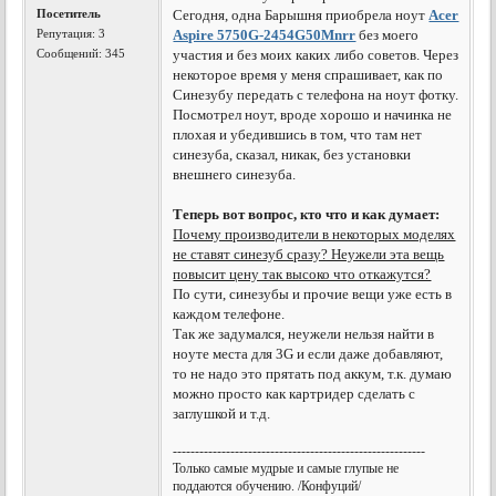
Посетитель
Сегодня, одна Барышня приобрела ноут
Acer
Репутация:
3
Aspire 5750G-2454G50Mnrr
без моего
Сообщений: 345
участия и без моих каких либо советов. Через
некоторое время у меня спрашивает, как по
Синезубу передать с телефона на ноут фотку.
Посмотрел ноут, вроде хорошо и начинка не
плохая и убедившись в том, что там нет
синезуба, сказал, никак, без установки
внешнего синезуба.
Теперь вот вопрос, кто что и как думает:
Почему производители в некоторых моделях
не ставят синезуб сразу? Неужели эта вещь
повысит цену так высоко что откажутся?
По сути, синезубы и прочие вещи уже есть в
каждом телефоне.
Так же задумался, неужели нельзя найти в
ноуте места для 3G и если даже добавляют,
то не надо это прятать под аккум, т.к. думаю
можно просто как картридер сделать с
заглушкой и т.д.
---------------------------------------------------------
Только самые мудрые и самые глупые не
поддаются обучению. /Конфуций/