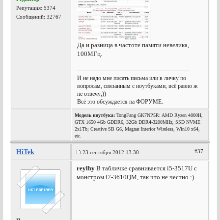
Репутация:
5374
Сообщений: 32767
Да и разница в частоте памяти невелика,
100МГц.
---------------------------------------------------------
И не надо мне писать письма или в личку по
вопросам, связанным с ноутбуками, всё равно ж
не отвечу;))
Всё это обсуждается на ФОРУМЕ.
Модель ноутбука:
TongFang GK7NP5R: AMD Ryzen 4800H,
GTX 1650 4Gb GDDR6, 32Gb DDR4-3200MHz, SSD NVME
2x1Tb; Creative SB G6, Magnat Interior Wireless, Win10 x64,
etc.
HiTek
#37
23 сентября 2012 13:30
reylby
В табличке сравнивается i5-3517U с
монстром i7-3610QM, так что не честно :)