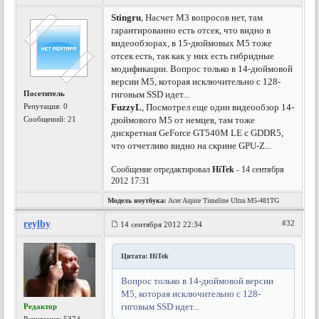
Stingru
, Насчет M3 вопросов нет, там
гарантированно есть отсек, что видно в
видеообзорах, в 15-дюймовых M5 тоже
отсек есть, так как у них есть гибридные
модификации. Вопрос только в 14-дюймовой
версии M5, которая исключительно с 128-
Посетитель
гиговым SSD идет...
Репутация:
0
FuzzyL
, Посмотрел еще один видеообзор 14-
Сообщений: 21
дюймового M5 от немцев, там тоже
дискретная GeForce GT540M LE с GDDR5,
что отчетливо видно на скрине GPU-Z...
Сообщение отредактировал
HiTek
- 14 сентября
2012 17:31
Модель ноутбука:
Acer Aspire Timeline Ultra M5-481TG
reylby
#32
14 сентября 2012 22:34
Цитата: HiTek
Вопрос только в 14-дюймовой версии
M5, которая исключительно с 128-
гиговым SSD идет...
Редактор