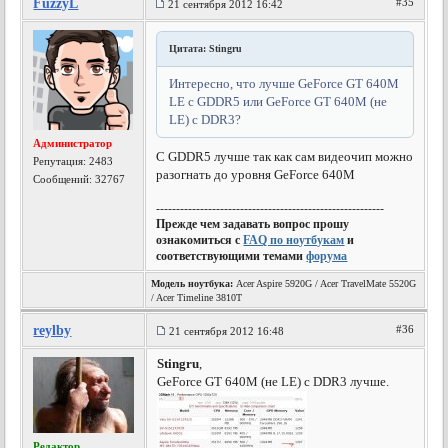
FuzzyL
#35
21 сентября 2012 16:42
Цитата: Stingru
Интересно, что лучше GeForce GT 640M
LE c GDDR5 или GeForce GT 640M (не
LE) c DDR3?
Администратор
С GDDR5 лучше так как сам видеочип можно
Репутация:
2483
разогнать до уровня GeForce 640M
Сообщений: 32767
---------------------------------------------------------
Прежде чем задавать вопрос прошу
ознакомиться с
FAQ по ноутбукам
и
соответствующими темами
форума
Модель ноутбука:
Acer Aspire 5920G / Acer TravelMate 5520G
/ Acer Timeline 3810T
reylby
#36
21 сентября 2012 16:48
Stingru
,
GeForce GT 640M (не LE) c DDR3 лучше.
Редактор