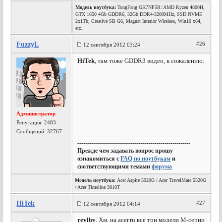
Модель ноутбука:
TongFang GK7NP5R: AMD Ryzen 4800H,
GTX 1650 4Gb GDDR6, 32Gb DDR4-3200MHz, SSD NVME
2x1Tb; Creative SB G6, Magnat Interior Wireless, Win10 x64,
etc.
FuzzyL
#26
12 сентября 2012 03:24
HiTek
, там тоже GDDR3 видео, к сожалению.
Администратор
Репутация:
2483
Сообщений: 32767
---------------------------------------------------------
Прежде чем задавать вопрос прошу
ознакомиться с
FAQ по ноутбукам
и
соответствующими темами
форума
Модель ноутбука:
Acer Aspire 5920G / Acer TravelMate 5520G
/ Acer Timeline 3810T
HiTek
#27
12 сентября 2012 04:14
reylby
, Хм, на acer.ru все три модели M-серии