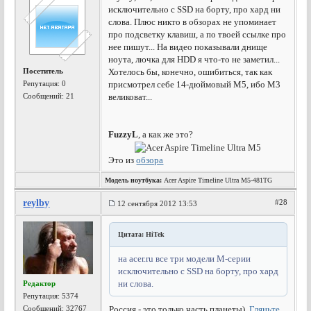
исключительно с SSD на борту, про хард ни
слова. Плюс никто в обзорах не упоминает
про подсветку клавиш, а по твоей ссылке про
нее пишут... На видео показывали днище
ноута, лючка для HDD я что-то не заметил...
Посетитель
Хотелось бы, конечно, ошибиться, так как
Репутация:
0
присмотрел себе 14-дюймовый M5, ибо M3
Сообщений: 21
великоват...
FuzzyL
, а как же это?
Это из
обзора
Модель ноутбука:
Acer Aspire Timeline Ultra M5-481TG
reylby
#28
12 сентября 2012 13:53
Цитата: HiTek
на acer.ru все три модели M-серии
исключительно с SSD на борту, про хард
ни слова.
Редактор
Репутация:
5374
Сообщений: 32767
Россия - это только часть планеты).
Гляньте