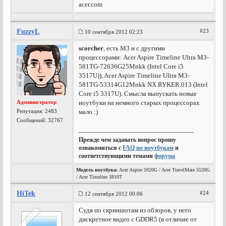
acer.com
FuzzyL
#23
10 сентября 2012 02:23
scorcher
, есть M3 и с другими
процессорами: Acer Aspire Timeline Ultra M3-
581TG-72636G25Mnkk (Intel Core i5
3517U)), Acer Aspire Timeline Ultra M3-
581TG-53314G12Mnkk NX.RYKER.013 (Intel
Core i5 3317U). Смысла выпускать новые
Администратор
ноутбуки на немного старых процессорах
Репутация:
2483
мало :)
Сообщений: 32767
---------------------------------------------------------
Прежде чем задавать вопрос прошу
ознакомиться с
FAQ по ноутбукам
и
соответствующими темами
форума
Модель ноутбука:
Acer Aspire 5920G / Acer TravelMate 5520G
/ Acer Timeline 3810T
HiTek
#24
12 сентября 2012 00:06
Судя по скриншотам из обзоров, у него
дискретное видео с GDDR5 (в отличие от