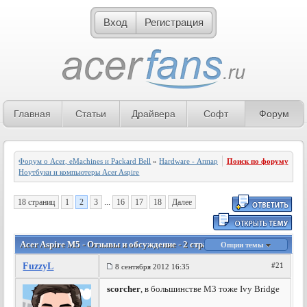
Вход
Регистрация
Главная
Статьи
Драйвера
Софт
Форум
Форум о Acer, eMachines и Packard Bell
»
Hardware - Аппаратное обеспечение
Поиск по форуму
»
Ноутбуки и компьютеры Acer Aspire
18 страниц
1
2
3
...
16
17
18
Далее
Acer Aspire M5 - Отзывы и обсуждение - 2 страница
Опции темы
FuzzyL
#21
8 сентября 2012 16:35
scorcher
, в большинстве М3 тоже Ivy Bridge