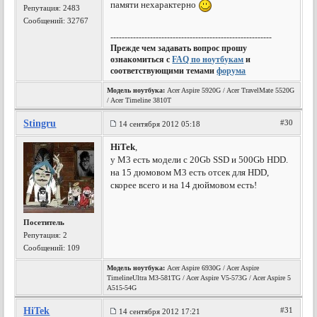
памяти нехарактерно
Репутация:
2483
Сообщений: 32767
---------------------------------------------------------
Прежде чем задавать вопрос прошу
ознакомиться с
FAQ по ноутбукам
и
соответствующими темами
форума
Модель ноутбука:
Acer Aspire 5920G / Acer TravelMate 5520G
/ Acer Timeline 3810T
Stingru
#30
14 сентября 2012 05:18
HiTek
,
у M3 есть модели с 20Gb SSD и 500Gb HDD.
на 15 дюмовом M3 есть отсек для HDD,
скорее всего и на 14 дюймовом есть!
Посетитель
Репутация:
2
Сообщений: 109
Модель ноутбука:
Acer Aspire 6930G / Acer Aspire
TimelineUltra M3-581TG / Acer Aspire V5-573G / Acer Aspire 5
A515-54G
HiTek
#31
14 сентября 2012 17:21