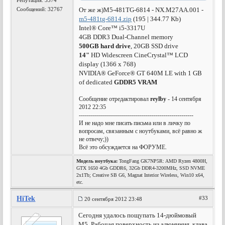
Репутация:
5374
Сообщений: 32767
От же ж)
M5-481TG-6814 - NX.M27AA.001 -
m5-481tg-6814.zip
(195 | 344.77 Kb)
Intel® Core™ i5-3317U
4GB DDR3 Dual-Channel memory
500GB hard drive
, 20GB SSD drive
14"
HD Widescreen CineCrystal™ LCD
display (1366 x 768)
NVIDIA® GeForce® GT 640M LE with 1 GB
of dedicated
GDDR5 VRAM
Сообщение отредактировал
reylby
- 14 сентября
2012 22:35
---------------------------------------------------------
И не надо мне писать письма или в личку по
вопросам, связанным с ноутбуками, всё равно ж
не отвечу;))
Всё это обсуждается на ФОРУМЕ.
Модель ноутбука:
TongFang GK7NP5R: AMD Ryzen 4800H,
GTX 1650 4Gb GDDR6, 32Gb DDR4-3200MHz, SSD NVME
2x1Tb; Creative SB G6, Magnat Interior Wireless, Win10 x64,
etc.
HiTek
#33
20 сентября 2012 23:48
Сегодня удалось пощупать 14-дюймовый
M5. Рабочая поверхность из алюминия, клава