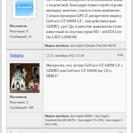
с подсветкой. Благодаря темно-серой отделке
выглядит, конечно, секси и очень компактно.
Спецом проверил GPU-Z дискретную видяху
GeForce GT 640M LE - там действительно
Посетитель
GDDR5, ура! Да, в качестве накопителя стоит
Репутация:
0
известный по ноутам серии M3 - mSATA Lite-
Сообщений: 21
On LMT-128M3M.
Модель ноутбука:
Acer Aspire Timeline Ultra M5-481TG
Stingru
#34
21 сентября 2012 15:19
Интересно, что лучше GeForce GT 640M LE c
GDDR5 или GeForce GT 640M (не LE) c
DDR3?
Посетитель
Репутация:
2
Сообщений: 109
Модель ноутбука:
Acer Aspire 6930G / Acer Aspire
TimelineUltra M3-581TG / Acer Aspire V5-573G / Acer Aspire 5
A515-54G