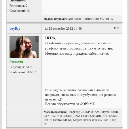
Посетитель
Репутация:
0
Сообщений: 21
Модель ноутбука:
Acer Aspire Timeline Ultra M5-481TG
reylby
#38
23 сентября 2012 14:40
HiTek
,
В табличке - производительность именно
графики, а не процессора, так что честно.
Именно поэтому и дадена табличка-то.
Редактор
Репутация:
5374
Сообщений: 32767
---------------------------------------------------------
И не надо мне писать письма или в личку по
вопросам, связанным с ноутбуками, всё равно ж
не отвечу;))
Всё это обсуждается на ФОРУМЕ.
Модель ноутбука:
TongFang GK7NP5R: AMD Ryzen 4800H,
GTX 1650 4Gb GDDR6, 32Gb DDR4-3200MHz, SSD NVME
2x1Tb; Creative SB G6, Magnat Interior Wireless, Win10 x64,
etc.