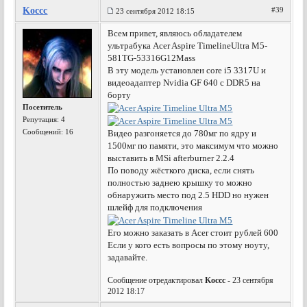
Koccc
#39
23 сентября 2012 18:15
Всем привет, являюсь обладателем
ультрабука Acer Aspire TimelineUltra M5-
581TG-53316G12Mass
В эту модель установлен core i5 3317U и
видеоадаптер Nvidia GF 640 с DDR5 на
борту
Посетитель
Репутация:
4
Сообщений: 16
Видео разгоняется до 780мг по ядру и
1500мг по памяти, это максимум что можно
выставить в MSi afterburner 2.2.4
По поводу жёсткого диска, если снять
полностью заднею крышку то можно
обнаружить место под 2.5 HDD но нужен
шлейф для подключения
Его можно заказать в Аcer стоит рублей 600
Если у кого есть вопросы по этому ноуту,
задавайте.
Сообщение отредактировал
Koccc
- 23 сентября
2012 18:17