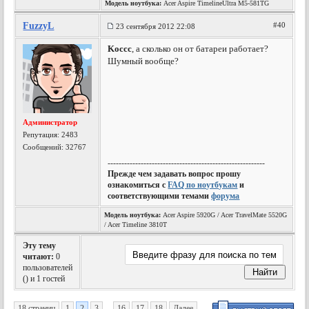
Модель ноутбука:
Acer Aspire TimelineUltra M5-581TG
FuzzyL
#40
23 сентября 2012 22:08
Koccc
, а сколько он от батареи работает?
Шумный вообще?
Администратор
Репутация:
2483
Сообщений: 32767
---------------------------------------------------------
Прежде чем задавать вопрос прошу
ознакомиться с
FAQ по ноутбукам
и
соответствующими темами
форума
Модель ноутбука:
Acer Aspire 5920G / Acer TravelMate 5520G
/ Acer Timeline 3810T
Эту тему
читают:
0
пользователей
(
) и 1 гостей
18 страниц
1
2
3
...
16
17
18
Далее