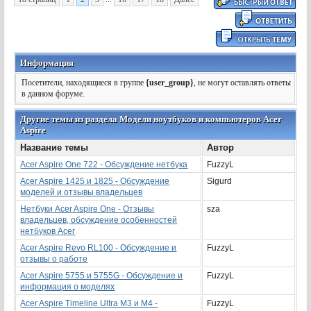
Информация
Посетители, находящиеся в группе
{user_group}
, не могут оставлять ответы
в данном форуме.
Другие темы из раздела Модели ноутбуков и компьютеров Acer
Aspire
Название темы
Автор
Acer Aspire One 722 - Обсуждение нетбука
FuzzyL
Acer Aspire 1425 и 1825 - Обсуждение
Sigurd
моделей и отзывы владельцев
Нетбуки Acer Aspire One - Отзывы
sza
владельцев, обсуждение особенностей
нетбуков Acer
Acer Aspire Revo RL100 - Обсуждение и
FuzzyL
отзывы о работе
Acer Aspire 5755 и 5755G - Обсуждение и
FuzzyL
информация о моделях
Acer Aspire Timeline Ultra M3 и M4 -
FuzzyL