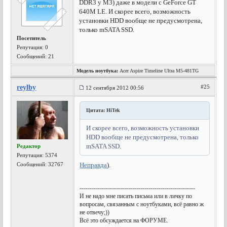
DDR3 у M3) даже в модели с GeForce GT
640M LE. И скорее всего, возможность
установки HDD вообще не предусмотрена,
только mSATA SSD.
Посетитель
Репутация:
0
Сообщений: 21
Модель ноутбука:
Acer Aspire Timeline Ultra M5-481TG
reylby
#25
12 сентября 2012 00:56
Цитата: HiTek
И скорее всего, возможность установки
HDD вообще не предусмотрена, только
mSATA SSD.
Редактор
Репутация:
5374
Сообщений: 32767
Неправда
).
---------------------------------------------------------
И не надо мне писать письма или в личку по
вопросам, связанным с ноутбуками, всё равно ж
не отвечу;))
Всё это обсуждается на ФОРУМЕ.