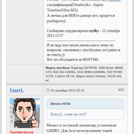
спецификации(Ultrabooks - Aspire
TimelineUltra M5).
А лючка для HDD в днище нет, придётся
разбирать).
Сообщение отредактировал
reylby
- 12 сентября
2012 13:57
---------------------------------------------------------
И не надо мне писать письма или в личку по
вопросам, связанным с ноутбуками, всё равно ж
не отвечу;))
Всё это обсуждается на ФОРУМЕ.
Модель ноутбука:
TongFang GK7NP5R: AMD Ryzen 4800H,
GTX 1650 4Gb GDDR6, 32Gb DDR4-3200MHz, SSD NVME
2x1Tb; Creative SB G6, Magnat Interior Wireless, Win10 x64,
etc.
FuzzyL
#29
14 сентября 2012 02:31
Цитата: HiTek
FuzzyL, а как же это?
Может в тествоый экземпляр установили
GDDR5. Для Acer использование такой
Администратор