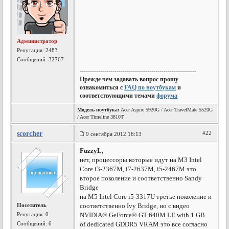
Администратор
Репутация:
2483
Сообщений: 32767
---------------------------------------------------------
Прежде чем задавать вопрос прошу
ознакомиться с
FAQ по ноутбукам
и
соответствующими темами
форума
Модель ноутбука:
Acer Aspire 5920G / Acer TravelMate 5520G
/ Acer Timeline 3810T
scorcher
#22
9 сентября 2012 16:13
FuzzyL
,
нет, процессоры которые идут на М3 Intel
Core i3-2367M, i7-2637M, i5-2467M это
второе поколение и соответственно Sandy
Bridge
на М5 Intel Core i5-3317U третье поколение и
Посетитель
соответственно Ivy Bridge, но с видео
Репутация:
0
NVIDIA® GeForce® GT 640M LE with 1 GB
Сообщений: 6
of dedicated GDDR5 VRAM это все согласно