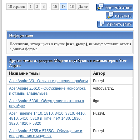
18 страниц
1
2
3
...
16
17
18
Далее
Информация
Посетители, находящиеся в группе
{user_group}
, не могут оставлять ответы
в данном форуме.
Другие темы из раздела Модели ноутбуков и компьютеров Acer
Aspire
Название темы
Автор
Acer Aspire V3 - Отзывы и решение проблем
FuzzyL
Acer Aspire Z5610 - Обсуждение моноблока
volodyarzn1
и отзывы владельцев
Acer Aspire 5336 - Обсуждение и отзывы о
figa
ноутбуке
Acer Timeline 1410, 1810, 3410, 3810, 4410,
FuzzyL
4810, 5410, 5810 и TimelineX 1430, 1830,
3820, 4820 и 5820
Acer Aspire 5755 и 5755G - Обсуждение и
FuzzyL
информация о моделях