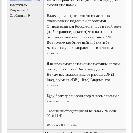
смогли мне помочь.
Посетитель
Репутация:
2
Надежда на то, что кто-то из местных
Сообщений: 9
сталкивался с подобной проблемой?
От пользователя Коссс есть пост в этой теме
(на 7 странице, кажется) что на нашего
зверька можно поставить матрицу 720p.
Вот только где бы ее найти. Узнать бы
маркировку или направление в котором
искать.
Я как раз смотрел похожие матрицы на том,
сайте, на который Вы ссылку дали.
Но там все аналоги имеют разъем eDP (2
line), а у меня eDP (1 line) Видимо это
критично?
Буду благодарен если поделитесь опытом в
этом вопросе.
Сообщение отредактировал
Kurator
- 28 июля
2016 11:42
---------------------------------------------------------
Windows 8.1 Pro x64