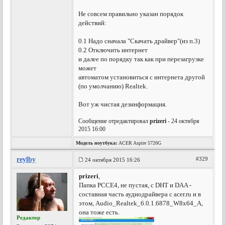
Не совсем правильно указан порядок
действий:
0.1 Надо сначала "Скачать драйвер"(из п.3)
0.2 Отключить интернет
и далее по порядку так как при перезагрузке
может
автоматом установиться с интернета другой
(по умолчанию) Realtek.
Вот уж чистая дезинформация.
Сообщение отредактировал
prizeri
- 24 октября
2015 16:00
Модель ноутбука:
ACER Aspire 5720G
reylby
#329
24 октября 2015 16:26
prizeri
,
Папка PCCE4, не пустая, с DHT и DAA -
составная часть аудиодрайвера с acer.ru и в
этом, Audio_Realtek_6.0.1.6878_W8x64_A,
она тоже есть.
Редактор