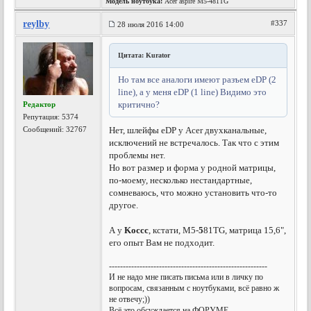
Модель ноутбука:
Acer aspire M5-481TG
reylby
#337
28 июля 2016 14:00
Цитата: Kurator
Но там все аналоги имеют разъем eDP (2
line), а у меня eDP (1 line) Видимо это
критично?
Редактор
Репутация:
5374
Сообщений: 32767
Нет, шлейфы eDP у Acer двухканальные,
исключений не встречалось. Так что с этим
проблемы нет.
Но вот размер и форма у родной матрицы,
по-моему, несколько нестандартные,
сомневаюсь, что можно установить что-то
другое.
А у
Koccc
, кстати, M5-
5
81TG, матрица 15,6",
его опыт Вам не подходит.
---------------------------------------------------------
И не надо мне писать письма или в личку по
вопросам, связанным с ноутбуками, всё равно ж
не отвечу;))
Всё это обсуждается на ФОРУМЕ.