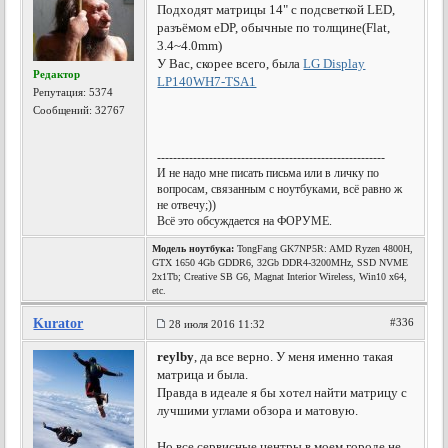
Подходят матрицы 14" с подсветкой LED,
разъёмом eDP, обычные по толщине(Flat,
3.4~4.0mm)
У Вас, скорее всего, была
LG Display
Редактор
LP140WH7-TSA1
Репутация:
5374
Сообщений: 32767
---------------------------------------------------------
И не надо мне писать письма или в личку по
вопросам, связанным с ноутбуками, всё равно ж
не отвечу;))
Всё это обсуждается на ФОРУМЕ.
Модель ноутбука:
TongFang GK7NP5R: AMD Ryzen 4800H,
GTX 1650 4Gb GDDR6, 32Gb DDR4-3200MHz, SSD NVME
2x1Tb; Creative SB G6, Magnat Interior Wireless, Win10 x64,
etc.
Kurator
#336
28 июля 2016 11:32
reylby
, да все верно. У меня именно такая
матрица и была.
Правда в идеале я бы хотел найти матрицу с
лучшими углами обзора и матовую.
Но все сервисные центры в моем городе не