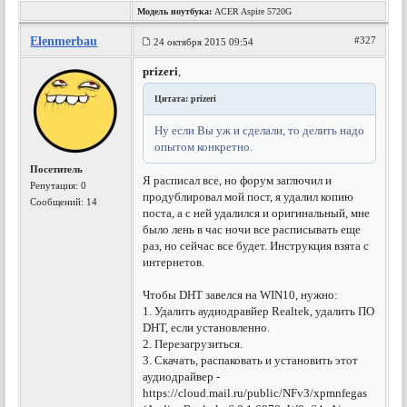
Модель ноутбука:
ACER Aspire 5720G
Elenmerbau
#327
24 октября 2015 09:54
prizeri
,
Цитата: prizeri
Ну если Вы уж и сделали, то делить надо
опытом конкретно.
Посетитель
Я расписал все, но форум заглючил и
Репутация:
0
продублировал мой пост, я удалил копию
Сообщений: 14
поста, а с ней удалился и оригинальный, мне
было лень в час ночи все расписывать еще
раз, но сейчас все будет. Инструкция взята с
интернетов.
Чтобы DHT завелся на WIN10, нужно:
1. Удалить аудиодравйер Realtek, удалить ПО
DHT, если установленно.
2. Перезагрузиться.
3. Скачать, распаковать и установить этот
аудиодрайвер -
https://cloud.mail.ru/public/NFv3/xpmnfegas