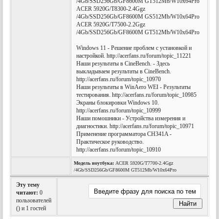
/4Gb/SSD256Gb/GF8600M GT512Mb/W10x64Pro
ACER 5920G/T8300-2.4Ggz
/4Gb/SSD256Gb/GF8600M GS512Mb/W10x64Pro
ACER 5920G/T7500-2.2Ggz
/4Gb/SSD256Gb/GF8600M GT512Mb/W10x64Pro
Windows 11 - Решение проблем с установкой и
настройкой. http://acerfans.ru/forum/topic_11221
Наши результаты в CineBench. - Здесь
выкладываем результаты в CineBench.
http://acerfans.ru/forum/topic_10970
Наши результаты в WinAero WEI - Результаты
тестирования. http://acerfans.ru/forum/topic_10985
Экраны блокировки Windows 10.
http://acerfans.ru/forum/topic_10999
Наши помошники - Устройства измерения и
диагностики. http://acerfans.ru/forum/topic_10971
Применение программатора CH341A -
Практическое руководство.
http://acerfans.ru/forum/topic_10910
Модель ноутбука:
ACER 5920G/T7700-2.4Ggz
/4Gb/SSD256Gb/GF8600M GT512Mb/W10x64Pro
Эту тему
читают:
0
пользователей
(
) и 1 гостей