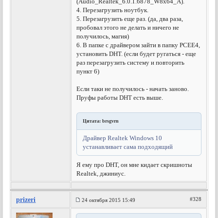
(Audio_Realtek_6.0.1.6878_W8x64_A).
4. Перезагрузить ноутбук.
5. Перезагрузить еще раз. (да, два раза,
пробовал этого не делать и ничего не
получилось, магия)
6. В папке с драйвером зайти в папку PCEE4,
установить DHT. (если будет ругаться - еще
раз перезагрузить систему и повторить
пункт 6)
Если таки не получилось - начать заново.
Пруфы работы DHT есть выше.
Цитата: brsgvrn
Драйвер Realtek Windows 10
устанавливает сама подходящий
Я ему про DHT, он мне кидает скришноты
Realtek, джиниус.
prizeri
#328
24 октября 2015 15:49