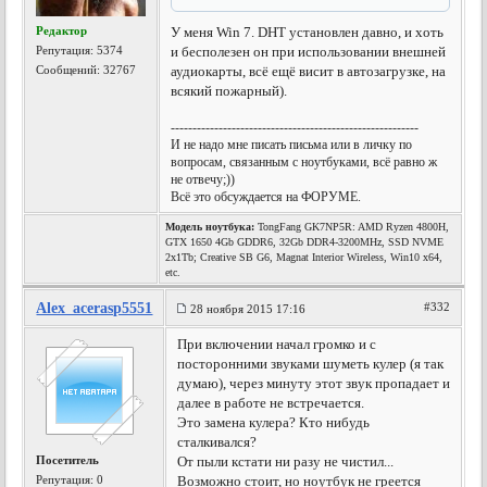
Редактор
У меня Win 7. DHT установлен давно, и хоть
Репутация:
5374
и бесполезен он при использовании внешней
Сообщений: 32767
аудиокарты, всё ещё висит в автозагрузке, на
всякий пожарный).
---------------------------------------------------------
И не надо мне писать письма или в личку по
вопросам, связанным с ноутбуками, всё равно ж
не отвечу;))
Всё это обсуждается на ФОРУМЕ.
Модель ноутбука:
TongFang GK7NP5R: AMD Ryzen 4800H,
GTX 1650 4Gb GDDR6, 32Gb DDR4-3200MHz, SSD NVME
2x1Tb; Creative SB G6, Magnat Interior Wireless, Win10 x64,
etc.
Alex_acerasp5551
#332
28 ноября 2015 17:16
При включении начал громко и с
посторонними звуками шуметь кулер (я так
думаю), через минуту этот звук пропадает и
далее в работе не встречается.
Это замена кулера? Кто нибудь
сталкивался?
Посетитель
От пыли кстати ни разу не чистил...
Репутация:
0
Возможно стоит, но ноутбук не греется