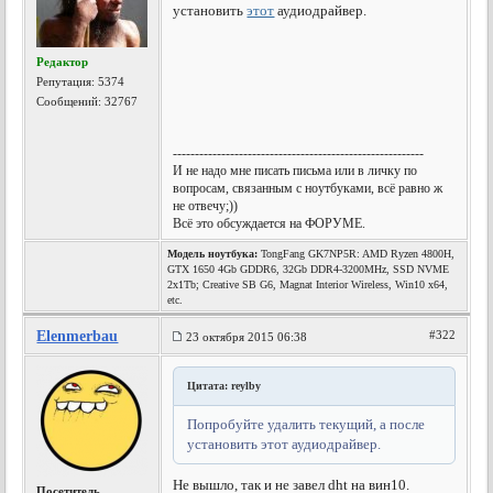
установить
этот
аудиодрайвер.
Редактор
Репутация:
5374
Сообщений: 32767
---------------------------------------------------------
И не надо мне писать письма или в личку по
вопросам, связанным с ноутбуками, всё равно ж
не отвечу;))
Всё это обсуждается на ФОРУМЕ.
Модель ноутбука:
TongFang GK7NP5R: AMD Ryzen 4800H,
GTX 1650 4Gb GDDR6, 32Gb DDR4-3200MHz, SSD NVME
2x1Tb; Creative SB G6, Magnat Interior Wireless, Win10 x64,
etc.
Elenmerbau
#322
23 октября 2015 06:38
Цитата: reylby
Попробуйте удалить текущий, а после
установить этот аудиодрайвер.
Не вышло, так и не завел dht на вин10.
Посетитель