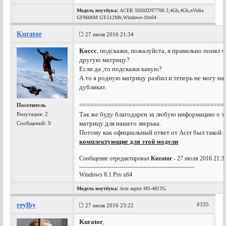
Модель ноутбука:
ACER 5920ZDT7700 2,4Gh,4Gb,nVidia
GF8600M GT-512Mb,Windows-10x64
Kurator
27 июля 2016 21:34
Koccc
, подскажи, пожалуйста, я правильно понял ч
другую матрицу?
Если да ,то подскажи какую?
А то я родную матрицу разбил и теперь не могу на
дубликат.
=========================================
Посетитель
Так же буду благодарен за любую информацию о т
Репутация:
2
матрицу для нашего зверька.
Сообщений: 9
Потому как официальный ответ от Acer был такой:
комплектующие для этой модели
Сообщение отредактировал
Kurator
- 27 июля 2016 21:3
---------------------------------------------------------
Windows 8.1 Pro x64
Модель ноутбука:
Acer aspire M5-481TG
reylby
#335
27 июля 2016 23:22
Kurator
,