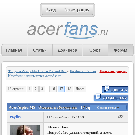
Вход
Регистрация
Главная
Статьи
Драйвера
Софт
Форум
Форум о Acer, eMachines и Packard Bell
»
Hardware - Аппаратное обеспечение
Поиск по форуму
»
Ноутбуки и компьютеры Acer Aspire
18 страниц
1
2
3
...
16
17
18
Далее
Acer Aspire M5 - Отзывы и обсуждение - 17 страница
Опции темы
reylby
#321
12 октября 2015 21:59
Elenmerbau
,
Попробуйте удалить текущий, а после