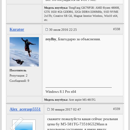
Модель ноутбука:
TongFang GK7NP5R: AMD Ryzen 4800H,
GTX 1650 4Gb GDDR6, 32Gb DDR4-3200MHz, SSD NVME
2x1Tb; Creative SB G6, Magnat Interior Wireless, Win10 x64,
etc.
Kurator
#338
30 июля 2016 22:25
reylby
, Благодарю за объяснения.
Посетитель
Репутация:
2
Сообщений: 9
---------------------------------------------------------
Windows 8.1 Pro x64
Модель ноутбука:
Acer aspire M5-481TG
Alex_acerasp5551
#339
30 января 2017 02:47
скажите пожалуйста какая сейчас реальная
цена бу M5-581TG-73516G52Mass в
идеальном состоянии, я имею ввиду