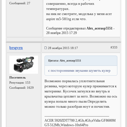
Сообщений: 27
совершенно, всегда в рабочих
температурах.
на ник не смотрите, моделька у меня acer
aspire m5-581tg если что.
Сообщение отредактировал
Alex_acerasp5551
-
28 ноября 2015 17:29
brsgvrn
#333
28 ноября 2015 18:17
Цитата: Alex_acerasp5551
с посторонними звуками шуметь кулер
Посетитель
Возможно порвалась уплотнительная
Репутация:
153
резинка, через которую кулер прижимается к
Сообщений: 1629
материнке. Кусочек загнулся во внутрь и
крыльчатка цепляет за него. Возможно на ось
кулера попало много пыли.Определить
можно только разобрав ноут и почистив.
---------------------------------------------------------
ACER 5920ZDT7700 2,4Gh,4Gb,nVidia GF8600M
GT-512Mb,Windows-10x64Pro