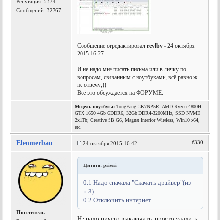
Репутация:
5374
Сообщений: 32767
Сообщение отредактировал
reylby
- 24 октября
2015 16:27
---------------------------------------------------------
И не надо мне писать письма или в личку по
вопросам, связанным с ноутбуками, всё равно ж
не отвечу;))
Всё это обсуждается на ФОРУМЕ.
Модель ноутбука:
TongFang GK7NP5R: AMD Ryzen 4800H,
GTX 1650 4Gb GDDR6, 32Gb DDR4-3200MHz, SSD NVME
2x1Tb; Creative SB G6, Magnat Interior Wireless, Win10 x64,
etc.
Elenmerbau
#330
24 октября 2015 16:42
Цитата: prizeri
0.1 Надо сначала "Скачать драйвер"(из
п.3)
0.2 Отключить интернет
Посетитель
Не надо ничего выключать, просто удалить