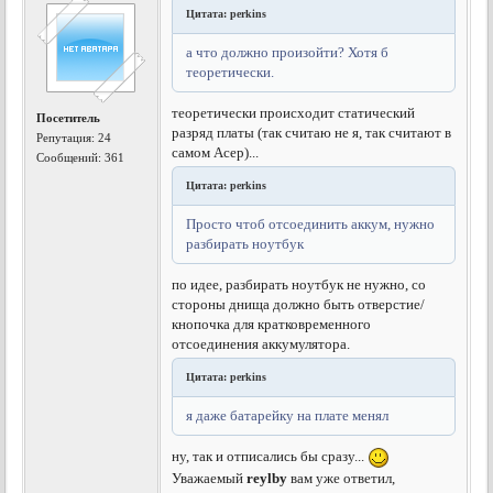
Цитата: perkins
а что должно произойти? Хотя б
теоретически.
теоретически происходит статический
Посетитель
разряд платы (так считаю не я, так считают в
Репутация:
24
самом Асер)...
Сообщений: 361
Цитата: perkins
Просто чтоб отсоединить аккум, нужно
разбирать ноутбук
по идее, разбирать ноутбук не нужно, со
стороны днища должно быть отверстие/
кнопочка для кратковременного
отсоединения аккумулятора.
Цитата: perkins
я даже батарейку на плате менял
ну, так и отписались бы сразу...
Уважаемый
reylby
вам уже ответил,