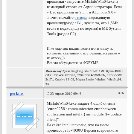
прошивки - запустите MEInfoWin64.exe, в
командной строке от Администратора. Если
у Вас прошивка не 9.5..., а 9.1.... или 9.0 -
значит скачайте
отсюда
подходящую
прошивку(раздел B1, нужна та, что 1,5Mb
весит и подходяща по версии) и ME System
Tools (раздел С2)
---------------------------------------------------------
И не надо мне писать письма или в личку по
вопросам, связанным с ноутбуками, всё равно ж
не отвечу;))
Всё это обсуждается на ФОРУМЕ.
Модель ноутбука:
TongFang GK7NP5R: AMD Ryzen 4800H,
GTX 1650 4Gb GDDR6, 32Gb DDR4-3200MHz, SSD NVME
2x1Tb; Creative SB G6, Magnat Interior Wireless, Win10 x64,
etc.
perkins
#16
23 апреля 2019 09:46
MEInfoWin64.exe выдает 4 ошибки типа
"error 9256 : communication error between
application and intel (r) me module (fw update
client)".
На сайте Intel написано, что на моем
процессоре i3-4030U Версия встроенного