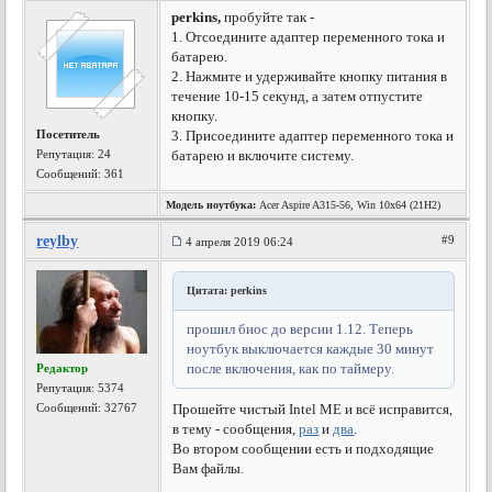
perkins,
пробуйте так -
1. Отсоедините адаптер переменного тока и
батарею.
2. Нажмите и удерживайте кнопку питания в
течение 10-15 секунд, а затем отпустите
кнопку.
Посетитель
3. Присоедините адаптер переменного тока и
Репутация:
24
батарею и включите систему.
Сообщений: 361
Модель ноутбука:
Acer Aspire A315-56, Win 10x64 (21H2)
reylby
#9
4 апреля 2019 06:24
Цитата: perkins
прошил биос до версии 1.12. Теперь
ноутбук выключается каждые 30 минут
после включения, как по таймеру.
Редактор
Репутация:
5374
Сообщений: 32767
Прошейте чистый Intel ME и всё исправится,
в тему - сообщения,
раз
и
два
.
Во втором сообщении есть и подходящие
Вам файлы.