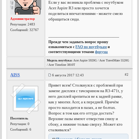
Если у вас возникла проблема с ноутбуком
Acer Aspire R3 или просто хочется
поделиться впечатлениями - можете смело
Администратор
обращаться сюда.
Репутация:
2483
Сообщений: 32767
---------------------------------------------------------
Прежде чем задавать вопрос прошу
ознакомиться с
FAQ по ноутбукам
и
соответствующими темами
форума
Модель ноутбука:
Acer Aspire 5920G / Acer TravelMate 5520G
/ Acer Timeline 3810T
AISS
#2
6 августа 2017 12:43
Привет всем! Столкнулся с проблемой при
замене дисплея с тачскрином на R3-471t, у
него дисплей крепиться не к задней рамке,
как у многих Acer, а к передней. Причём
просто находится в пазах, а не болтах.
Вопрос в том как его оттуда достать?
Посетитель
Верхние пазы имеют отверстия снизу и
Репутация:
0
сбоку, а нижние только сверху. Может кто
Сообщений: 6
сталкивался?