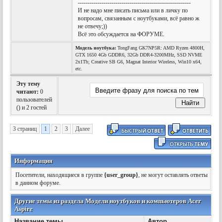
---------------------------------------------------------
И не надо мне писать письма или в личку по
вопросам, связанным с ноутбуками, всё равно ж
не отвечу;))
Всё это обсуждается на ФОРУМЕ.
Модель ноутбука:
TongFang GK7NP5R: AMD Ryzen 4800H,
GTX 1650 4Gb GDDR6, 32Gb DDR4-3200MHz, SSD NVME
2x1Tb; Creative SB G6, Magnat Interior Wireless, Win10 x64,
etc.
Эту тему
читают:
0
пользователей
(
) и 2 гостей
3 страниц
1
2
3
Далее
Информация
Посетители, находящиеся в группе
{user_group}
, не могут оставлять ответы
в данном форуме.
Другие темы из раздела Модели ноутбуков и компьютеров Acer
Aspire
Название темы
Автор