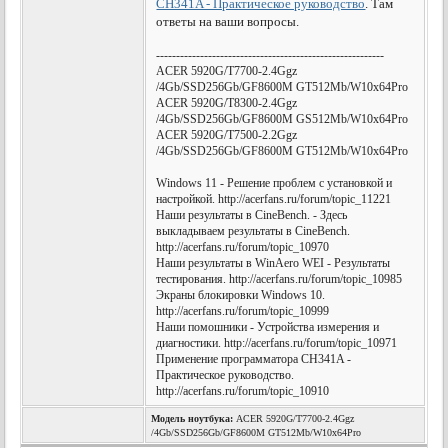
CH341A - Практическое руководство
. Там
ответы на ваши вопросы.
---------------------------------------------------------
ACER 5920G/T7700-2.4Ggz
/4Gb/SSD256Gb/GF8600M GT512Mb/W10x64Pro
ACER 5920G/T8300-2.4Ggz
/4Gb/SSD256Gb/GF8600M GS512Mb/W10x64Pro
ACER 5920G/T7500-2.2Ggz
/4Gb/SSD256Gb/GF8600M GT512Mb/W10x64Pro
Windows 11 - Решение проблем с установкой и
настройкой. http://acerfans.ru/forum/topic_11221
Наши результаты в CineBench. - Здесь
выкладываем результаты в CineBench.
http://acerfans.ru/forum/topic_10970
Наши результаты в WinAero WEI - Результаты
тестирования. http://acerfans.ru/forum/topic_10985
Экраны блокировки Windows 10.
http://acerfans.ru/forum/topic_10999
Наши помошники - Устройства измерения и
диагностики. http://acerfans.ru/forum/topic_10971
Применение программатора CH341A -
Практическое руководство.
http://acerfans.ru/forum/topic_10910
Модель ноутбука:
ACER 5920G/T7700-2.4Ggz
/4Gb/SSD256Gb/GF8600M GT512Mb/W10x64Pro