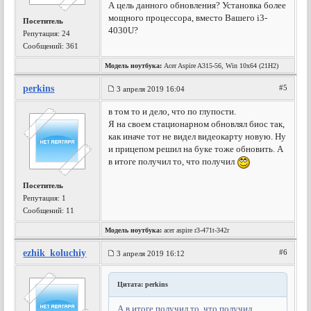
А цель данного обновления? Установка более
мощного процессора, вместо Вашего i3-
Посетитель
4030U?
Репутация:
24
Сообщений: 361
Модель ноутбука:
Acer Aspire A315-56, Win 10x64 (21H2)
perkins
#5
3 апреля 2019 16:04
в том то и дело, что по глупости.
Я на своем стационарном обновлял биос так,
как иначе тот не видел видеокарту новую. Ну
и прицепом решил на буке тоже обновить. А
в итоге получил то, что получил
Посетитель
Репутация:
1
Сообщений: 11
Модель ноутбука:
acer aspire r3-471t-342r
ezhik_koluchiy
#6
3 апреля 2019 16:12
Цитата: perkins
А в итоге получил то, что получил