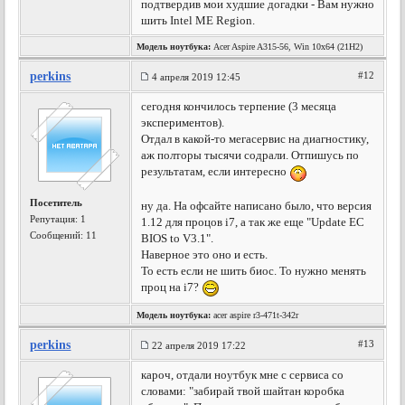
подтвердив мои худшие догадки - Вам нужно
шить Intel ME Region.
Модель ноутбука:
Acer Aspire A315-56, Win 10x64 (21H2)
perkins
#12
4 апреля 2019 12:45
сегодня кончилось терпение (3 месяца
экспериментов).
Отдал в какой-то мегасервис на диагностику,
аж полторы тысячи содрали. Отпишусь по
результатам, если интересно
Посетитель
ну да. На офсайте написано было, что версия
Репутация:
1
1.12 для процов i7, а так же еще "Update EC
Сообщений: 11
BIOS to V3.1".
Наверное это оно и есть.
То есть если не шить биос. То нужно менять
проц на i7?
Модель ноутбука:
acer aspire r3-471t-342r
perkins
#13
22 апреля 2019 17:22
кароч, отдали ноутбук мне с сервиса со
словами: "забирай твой шайтан коробка