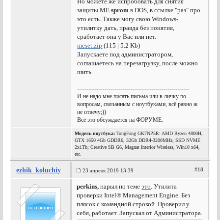
Но можете же испробовать для снятия
защиты ME
sprom
в DOS, в ссылке "раз" про
это есть. Также могу свою Windows-
утилитку дать, правда без понятия,
сработает она у Вас или нет.
meset.zip
(115 | 5.2 Kb)
Запускаете под администратором,
соглашаетесь на перезагрузку, после можно
шить.
---------------------------------------------------------
И не надо мне писать письма или в личку по
вопросам, связанным с ноутбуками, всё равно ж
не отвечу;))
Всё это обсуждается на ФОРУМЕ.
Модель ноутбука:
TongFang GK7NP5R: AMD Ryzen 4800H,
GTX 1650 4Gb GDDR6, 32Gb DDR4-3200MHz, SSD NVME
2x1Tb; Creative SB G6, Magnat Interior Wireless, Win10 x64,
etc.
ezhik_koluchiy
#18
23 апреля 2019 13:39
perkins,
нарыл по теме
это
. Утилита
проверки Intel® Management Engine. Без
плясок с командной строкой. Проверил у
себя, работает. Запускал от Администратора.