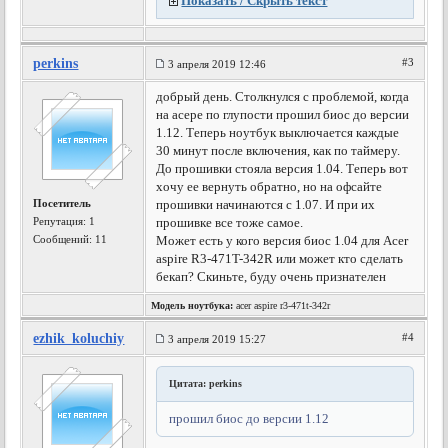
Показать / Скрыть текст
perkins
#3
3 апреля 2019 12:46
добрый день. Столкнулся с проблемой, когда
на асере по глупости прошил биос до версии
1.12. Теперь ноутбук выключается каждые
30 минут после включения, как по таймеру.
До прошивки стояла версия 1.04. Теперь вот
хочу ее вернуть обратно, но на офсайте
Посетитель
прошивки начинаются с 1.07. И при их
Репутация:
1
прошивке все тоже самое.
Сообщений: 11
Может есть у кого версия биос 1.04 для Acer
aspire R3-471T-342R или может кто сделать
бекап? Скиньте, буду очень признателен
Модель ноутбука:
acer aspire r3-471t-342r
ezhik_koluchiy
#4
3 апреля 2019 15:27
Цитата: perkins
прошил биос до версии 1.12