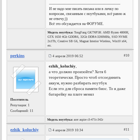
---------------------------------------------------------
И не надо мне писать письма или в личку по
вопросам, связанным с ноутбуками, всё равно ж
не отвечу;))
Всё это обсуждается на ФОРУМЕ.
Модель ноутбука:
TongFang GK7NP5R: AMD Ryzen 4800H,
GTX 1650 4Gb GDDR6, 32Gb DDR4-3200MHz, SSD NVME
2x1Tb; Creative SB G6, Magnat Interior Wireless, Win10 x64,
etc.
perkins
#10
4 апреля 2019 06:52
ezhik_koluchiy
,
а что должно произойти? Хотя б
теоретически. Просто чтоб отсоединить
аккум, нужно разбирать ноутбук
Если это для сброса памяти биос. То я даже
батарейку на плате менял
Посетитель
Репутация:
1
Сообщений: 11
Модель ноутбука:
acer aspire r3-471t-342r
ezhik_koluchiy
#11
4 апреля 2019 10:34