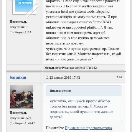
обратно". Плюс еще и тач перестал работать
после них. По совету reylby попробовал
утилиты intel me system tools. Версию
установленную не могу посмотреть. И при
Посетитель
обновлении выдает ошибку "error 8743
Репутация:
1
unknown or unsupported platform". Я так
Сообщений: 11
понял, что в том посте речь идет об
обновлении. А мне нужно целиком все
переписать по новому.
чувствую, что нужен программатор. Только
без понятия какой. Можете подсказать, какой
нужен и что дальше делать?
Модель ноутбука:
acer aspire r3-471t-342r
barankin
#14
22 апреля 2019 17:42
Цитата: perkins
чувствую, что нужен программатор.
Только без понятия какой. Можете
подсказать, какой нужен и что дальше
Посетитель
делать?
Репутация:
524
Сообщений: 4447
Почитайте
Применение программатора