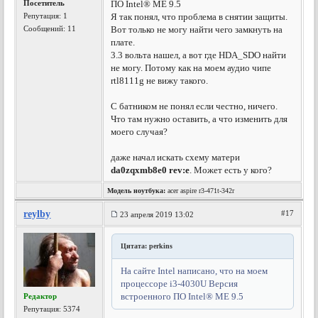
Посетитель
ПО Intel® ME 9.5
Репутация:
1
Я так понял, что проблема в снятии защиты.
Сообщений: 11
Вот только не могу найти чего замкнуть на
плате.
3.3 вольта нашел, а вот где HDA_SDO найти
не могу. Потому как на моем аудио чипе
rtl8111g не вижу такого.
С батником не понял если честно, ничего.
Что там нужно оставить, а что изменить для
моего случая?
даже начал искать схему матери
da0zqxmb8e0 rev:e
. Может есть у кого?
Модель ноутбука:
acer aspire r3-471t-342r
reylby
#17
23 апреля 2019 13:02
Цитата: perkins
На сайте Intel написано, что на моем
процессоре i3-4030U Версия
встроенного ПО Intel® ME 9.5
Редактор
Репутация:
5374