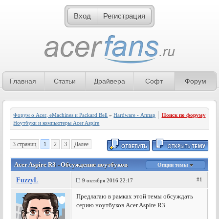
Вход
Регистрация
Главная
Статьи
Драйвера
Софт
Форум
Форум о Acer, eMachines и Packard Bell
»
Hardware - Аппаратное обеспечение
Поиск по форуму
»
Ноутбуки и компьютеры Acer Aspire
3 страниц
1
2
3
Далее
Acer Aspire R3 - Обсуждение ноутбуков
Опции темы
FuzzyL
#1
9 октября 2016 22:17
Предлагаю в рамках этой темы обсуждать
серию ноутбуков Acer Aspire R3.