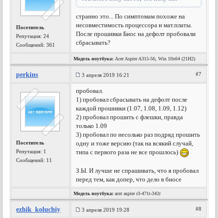
странно это... По симптомам похоже на
несовместимость процессора и мат.платы.
Посетитель
После прошивки Биос на дефолт пробовали
Репутация:
24
сбрасывать?
Сообщений: 361
Модель ноутбука:
Acer Aspire A315-56, Win 10x64 (21H2)
perkins
#7
3 апреля 2019 16:21
пробовал.
1) пробовал сбрасывать на дефолт после
каждой прошивки (1.07, 1.08, 1.09, 1.12)
2) пробовал прошить с флешки, правда
только 1.09
3) пробовал по несолько раз подряд прошить
Посетитель
одну и тоже версию (так на всякий случай,
Репутация:
1
типа с первого раза не все прошлось)
Сообщений: 11
З.Ы. И лучше не спрашивать, что я пробовал
перед тем, как допер, что дело в биосе
Модель ноутбука:
acer aspire r3-471t-342r
ezhik_koluchiy
#8
3 апреля 2019 19:28