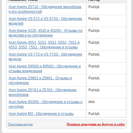
Acer Aspire Z5710 - Обсуждение моноблока
FuzzyL
и его особенностей
Acer Aspire V5-572 и V5-572G - Обсуждение
FuzzyL
моделей
Acer Aspire 4220, 4520 и 4520G - Отзывы по
FuzzyL
моделям и их обсуждение
Acer Aspire 4551, 5251, 5551, 5552, 7551 и
FuzzyL
4553, 5553, 7552 - Обсуждение и отзывы
Acer Aspire V3-772 и V3-772G - Обсуждение
FuzzyL
модели
Acer Aspire 5950G и 8950G - Обсуждение и
FuzzyL
отзывы владельцев
Acer Aspire Z3801 и Z5801 - Отзывы и
FuzzyL
обсуждение
Acer Aspire Z5761 и Z5763 - Обсуждение
FuzzyL
моноблоков
Acer Aspire 8530G - Обсуждение и отзывы о
dvic
ноутбуке
Acer Aspire M3 - Обсуждение и отзывы
FuzzyL
Текстовая версия
Правила поведения на форуме и сайте