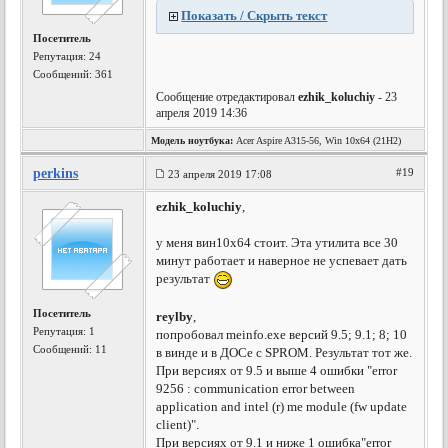
Показать / Скрыть текст
Посетитель
Репутация:
24
Сообщений: 361
Сообщение отредактировал
ezhik_koluchiy
- 23
апреля 2019 14:36
Модель ноутбука:
Acer Aspire A315-56, Win 10x64 (21H2)
perkins
#19
23 апреля 2019 17:08
ezhik_koluchiy
,
у меня вин10х64 стоит. Эта утилита все 30
минут работает и наверное не успевает дать
результат
Посетитель
reylby
,
Репутация:
1
попробовал meinfo.exe версий 9.5; 9.1; 8; 10
Сообщений: 11
в винде и в ДОСе с SPROM. Результат тот же.
При версиях от 9.5 и выше 4 ошибки "error
9256 : communication error between
application and intel (r) me module (fw update
client)".
При версиях от 9.1 и ниже 1 ошибка"error