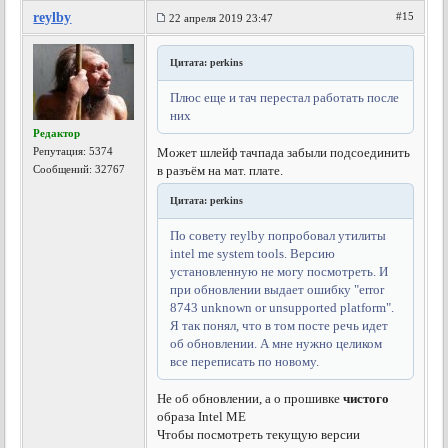
reylby
#15
22 апреля 2019 23:47
Цитата: perkins
Плюс еще и тач перестал работать после
них
Редактор
Репутация:
5374
Может шлейф тачпада забыли подсоединить
Сообщений: 32767
в разъём на мат. плате.
Цитата: perkins
По совету reylby попробовал утилиты
intel me system tools. Версию
установленную не могу посмотреть. И
при обновлении выдает ошибку "error
8743 unknown or unsupported platform".
Я так понял, что в том посте речь идет
об обновлении. А мне нужно целиком
все переписать по новому.
Не об обновлении, а о прошивке
чистого
образа Intel ME
Чтобы посмотреть текущую версии