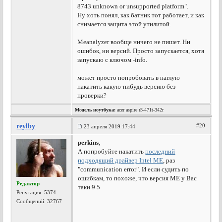
8743 unknown or unsupported platform".
Ну хоть понял, как батник тот работает, и как
снимается защита этой утилитой.
Meanalyzer вообще ничего не пишет. Ни
ошибок, ни версий. Просто запускается, хотя
запускаю с ключом -info.
может просто попробовать в наглую
накатить какую-нибудь версию без
проверки?
Модель ноутбука:
acer aspire r3-471t-342r
reylby
#20
23 апреля 2019 17:44
perkins
,
А попробуйте накатить
последний
подходящий драйвер Intel ME
, раз
"communication error". И если судить по
ошибкам, то похоже, что версия ME у Вас
Редактор
таки 9.5
Репутация:
5374
Сообщений: 32767