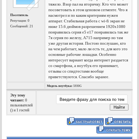
тяжело. Взор пал на вторичку. Кто что может
посоветовать в этом ценовом сегменте. Что я
Посетитель
насмотрел и по каким критериям нужен
Репутация:
0
аппарат. Стабильная работа с wi-fi экран не
Сообщений: 21
ниже 15.6 дюймов разрешением 1920x1080
понравилась серия e5 e17 понравилась так же
7я серия по железу, A715 например но там
уже другая история. Постою послушаю, кто
на чем работает, мало ли есть те, для кого это
основные рабочие лошадки. Особенно
интересует вариант когда интернет раздается
со смартфона, а ноутбук его принимает,
отзывы со спидтестами вообще
приветствуются. Спасибо заранее.
Модель ноутбука:
5930G
Эту тему
читают:
0
пользователей
(
) и 1 гостей