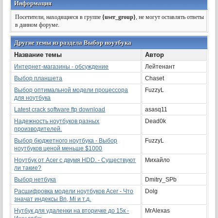
Информация
Посетители, находящиеся в группе
{user_group}
, не могут оставлять ответы
в данном форуме.
Другие темы из раздела Выбор ноутбука
Название темы
Автор
Интернет-магазины - обсуждение
Лейтенант
Выбор планшета
Chaset
Выбор оптимальной модели процессора
FuzzyL
для ноутбука
Latest crack software ftp download
asasq11
Надежность ноутбуков разных
Dead0k
производителей.
Выбор бюджетного ноутбука - Выбор
FuzzyL
ноутбуков ценой меньше $1000
Ноутбук от Acer с двумя HDD. - Существуют
Михайло
ли такие?
Выбор нетбука
Dmitry_SPb
Расшифровка модели ноутбуков Acer - Что
Dolg
значат индексы Bn, Mi и т.д.
Нутбук для удаленки на вторичке до 15к -
MrAlexas