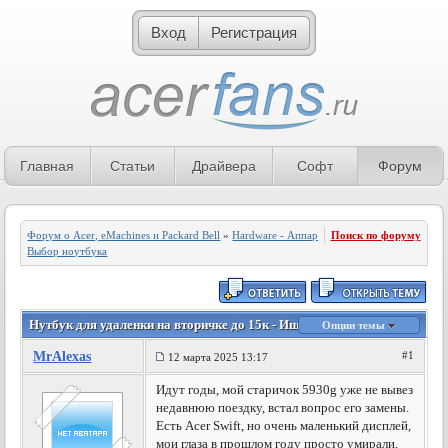
Вход
Регистрация
Главная
Статьи
Драйвера
Софт
Форум
Форум о Acer, eMachines и Packard Bell
»
Hardware - Аппаратное обеспечение
Поиск по форуму
»
Выбор ноутбука
Нутбук для удаленки на вторичке до 15к - Ищу сабж
Опции темы
MrAlexas
#1
12 марта 2025 13:17
Идут годы, мой старичок 5930g уже не вывез
недавнюю поездку, встал вопрос его замены.
Есть Acer Swift, но очень маленький дисплей,
мои глаза в прошлом году просто умирали,