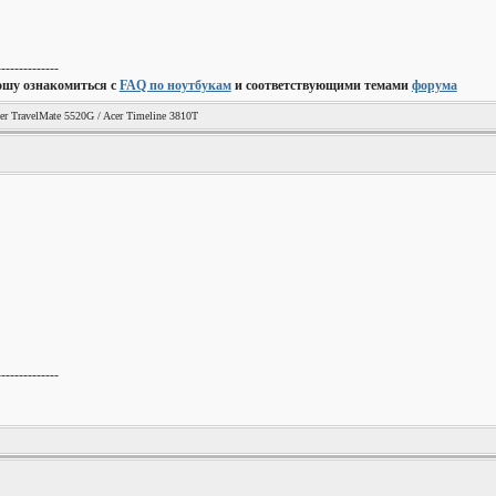
--------------
ошу ознакомиться с
FAQ по ноутбукам
и соответствующими темами
форума
er TravelMate 5520G / Acer Timeline 3810T
--------------