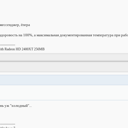
 мессенджер, ёпера
 здоровость на 100%, а максимальная документированная температура при работ
--------------
 with Radeon HD 2400XT 256MB
нь уж "холодный"...
--------------