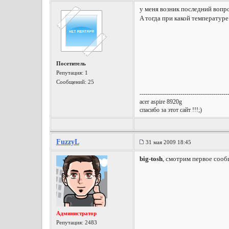
у меня возник последний вопр
A тогда при какой температур
Посетитель
Репутация:
1
Сообщений: 25
-------------------------------------------
acer aspire 8920g
спасибо за этот сайт !!!;)
FuzzyL
31 мая 2009 18:45
big-tosh
, смотрим первое соо
Администратор
Репутация:
2483