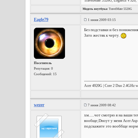
TravelMate 5520G, Logitech V320,
Модель ноутбука:
TravelMate 5520G
Eagle79
1 июня 2009 03:15
Без подставки и без понижени
Зато жестяк к черту.
Посетитель
Репутация:
0
Сообщений: 15
-------------------------------------------
Acer 4920G | Core 2 Duo 2.4GHz
wezer
7 июня 2009 08:42
хм......чот смотрю я на ваши т
вообще;Dноут у меня Acer Asp
подскажите это вооббще норм д