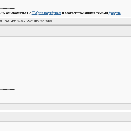
--------------
ошу ознакомиться с
FAQ по ноутбукам
и соответствующими темами
форума
er TravelMate 5520G / Acer Timeline 3810T
--------------