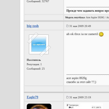
Сообщений: 32767
-------------------------------------------
Прежде чем задавать вопрос пр
Модель ноутбука:
Acer Aspire 5920G / Ac
big-tosh
31 мая 2009 20:49
ah ok thxx ia ne zametil
Посетитель
Репутация:
1
Сообщений: 25
-------------------------------------------
acer aspire 8920g
спасибо за этот сайт !!!;)
Eagle79
31 мая 2009 23:19