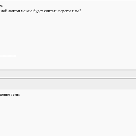
ос
е мой лаптоп можно будет считать перегретым ?
--------------
бщение темы