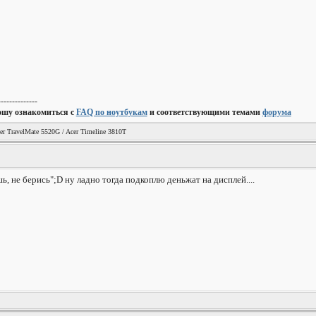
--------------
ошу ознакомиться с
FAQ по ноутбукам
и соответствующими темами
форума
er TravelMate 5520G / Acer Timeline 3810T
ь, не берись";D ну ладно тогда подкоплю деньжат на дисплей....