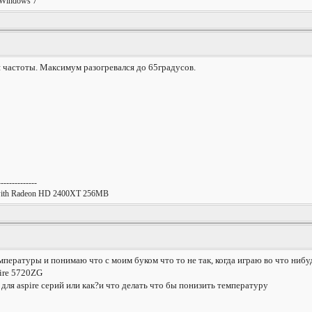
 Windows 7
я частоты. Максимум разогревался до 65градусов.
--------------
 with Radeon HD 2400XT 256MB
емпературы и понимаю что с моим буком что то не так, когда играю во что нибу
ire 5720ZG
ля aspire серий или как?и что делать что бы понизить температуру