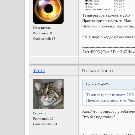
Температура в комнате 26.5
Производительность на Max
Включено: качалка, торренты,
Посетитель
Репутация:
0
P.S. Смарт в харде показывает
Сообщений: 15
-------------------------------------------
Acer 4920G | Core 2 Duo 2.4GHz
Yarick
1 июня 2009 01:11
Цитата: Eagle79
Температура в комнате 26.5
Производительность на Max
Какой-то процессор у тебя оче
Редактор
Это без подставки?
Репутация:
18
Сообщений: 224
-------------------------------------------