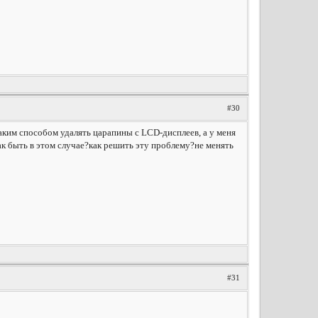
#30
 таким способом удалять царапины с LCD-дисплеев, а у меня
как быть в этом случае?как решить эту проблему?не менять
#31