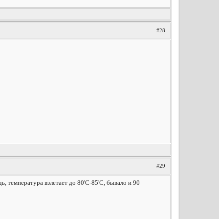
#28
#29
дь, температура взлетает до 80'C-85'C, бывало и 90