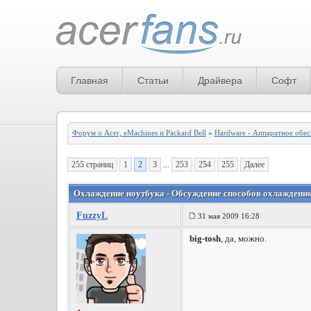
Главная
Статьи
Драйвера
Софт
Форум о Acer, eMachines и Packard Bell
»
Hardware - Аппаратное обе
255 страниц
1
2
3
...
253
254
255
Далее
Охлаждение ноутбука - Обсуждение способов охлаждения 
FuzzyL
31 мая 2009 16:28
big-tosh
, да, можно.