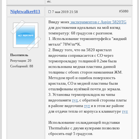
etc.
Nightwalker813
#5080
7 мая 2019 21:58
Ввиду моих
экспериментов с Aspire 5820TG
для достижения идеальных на мой взгляд
температур: 68 градусов с разгоном.
1. Использование термоинтерфейса "жидкий
металл" 78W/m*K.
2. Ввиду того, что на 5820 кристалл
Посетитель
видеочипа соприкасается с СО через
Репутация:
20
термопрокладку толщиной 0.2мм была
Сообщений: 88
использована медная пластина данной
толщины с обоих сторон намазанная ЖМ.
Методом проб и ошибок поверхность
кристалла, СО и медной пластины были
отшлифованы нулёвкой почти до зеркала.
3. Установка термопрокладок на чипы
видеопамяти
тут
, с обратной стороны платы
в районе видеочипа
тут
и в этом же районе
для отдачи тепла от корпуса к клавиатуре
тут
Использование охлаждающей подставки
Thermaltake c двумя кулерами позволило
сбросить ещё 5 градусов.