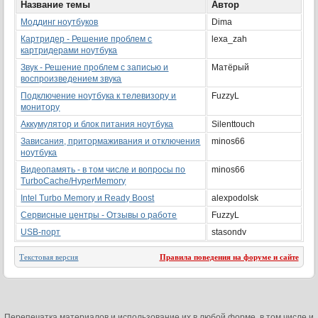
Название темы
Автор
Моддинг ноутбуков
Dima
Картридер - Решение проблем с
lexa_zah
картридерами ноутбука
Звук - Решение проблем с записью и
Матёрый
воспроизведением звука
Подключение ноутбука к телевизору и
FuzzyL
монитору
Аккумулятор и блок питания ноутбука
Silenttouch
Зависания, притормаживания и отключения
minos66
ноутбука
Видеопамять - в том числе и вопросы по
minos66
TurboCache/HyperMemory
Intel Turbo Memory и Ready Boost
alexpodolsk
Сервисные центры - Отзывы о работе
FuzzyL
USB-порт
stasondv
Текстовая версия
Правила поведения на форуме и сайте
Перепечатка материалов и использование их в любой форме, в том числе и