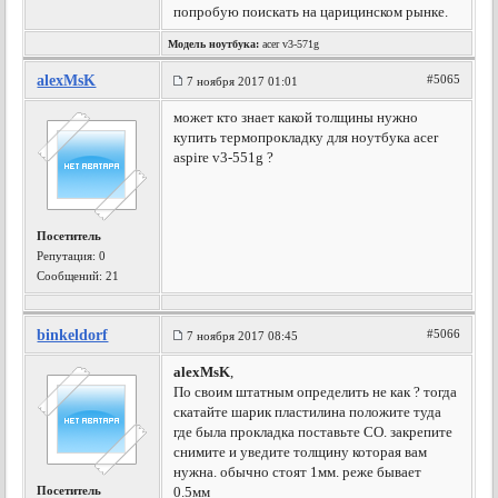
попробую поискать на царицинском рынке.
Модель ноутбука:
acer v3-571g
alexMsK
#5065
7 ноября 2017 01:01
может кто знает какой толщины нужно
купить термопрокладку для ноутбука acer
aspire v3-551g ?
Посетитель
Репутация:
0
Сообщений: 21
binkeldorf
#5066
7 ноября 2017 08:45
alexMsK
,
По своим штатным определить не как ? тогда
скатайте шарик пластилина положите туда
где была прокладка поставьте СО. закрепите
снимите и уведите толщину которая вам
нужна. обычно стоят 1мм. реже бывает
Посетитель
0.5мм