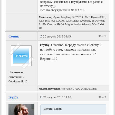
вопросам, связанным с ноутбуками, всё равно ж
не отвечу;))
Всё это обсуждается на ФОРУМЕ.
Модель ноутбука:
TongFang GK7NP5R: AMD Ryzen 4800H,
GTX 1650 4Gb GDDR6, 32Gb DDR4-3200MHz, SSD NVME
2x1Tb; Creative SB G6, Magnat Interior Wireless, Win10 x64,
etc.
Соник
#5072
20 августа 2018 04:45
reylby
, Спасибо, в среду сменю систему и
попробую этот, надеюсь поможет, как
считаете биос может на это повлиять?
Версия 1.12
Посетитель
Репутация:
0
Сообщений: 13
Модель ноутбука:
Acer Aspire 7750G-2438G75Mnkk
reylby
#5073
20 августа 2018 11:06
Цитата: Соник