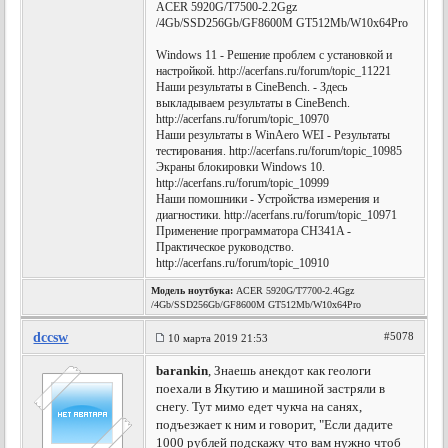
ACER 5920G/T7500-2.2Ggz
/4Gb/SSD256Gb/GF8600M GT512Mb/W10x64Pro
Windows 11 - Решение проблем с установкой и
настройкой. http://acerfans.ru/forum/topic_11221
Наши результаты в CineBench. - Здесь
выкладываем результаты в CineBench.
http://acerfans.ru/forum/topic_10970
Наши результаты в WinAero WEI - Результаты
тестирования. http://acerfans.ru/forum/topic_10985
Экраны блокировки Windows 10.
http://acerfans.ru/forum/topic_10999
Наши помошники - Устройства измерения и
диагностики. http://acerfans.ru/forum/topic_10971
Применение программатора CH341A -
Практическое руководство.
http://acerfans.ru/forum/topic_10910
Модель ноутбука:
ACER 5920G/T7700-2.4Ggz
/4Gb/SSD256Gb/GF8600M GT512Mb/W10x64Pro
dccsw
#5078
10 марта 2019 21:53
barankin
, Знаешь анекдот как геологи
поехали в Якутию и машиной застряли в
снегу. Тут мимо едет чукча на санях,
подъезжает к ним и говорит, "Если дадите
1000 рублей подскажу что вам нужно чтоб