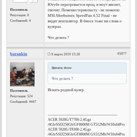
Ютубе перегревается проц, и ноут виснет,
Посетитель
глючит. Поменял термопасту - не помогло.
Репутация:
0
MSI Afterburner, SpeedFan 4.52 Final - не
Сообщений: 4
видят вентилятор. В биосе тоже ни слова о
кулерах.
Что делать ?
barankin
#5077
9 марта 2019 15:20
Цитата: dccsw
Что делать ?
Искать родной кулер.
Посетитель
Репутация:
524
Сообщений: 4447
---------------------------------------------------------
ACER 5920G/T7700-2.4Ggz
/4Gb/SSD256Gb/GF8600M GT512Mb/W10x64Pro
ACER 5920G/T8300-2.4Ggz
/4Gb/SSD256Gb/GF8600M GS512Mb/W10x64Pro