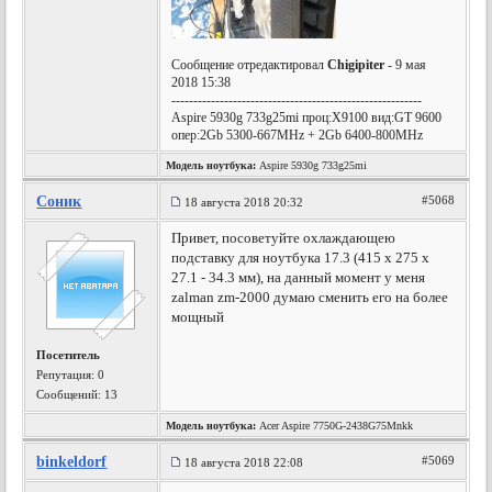
Сообщение отредактировал
Chigipiter
- 9 мая
2018 15:38
---------------------------------------------------------
Aspire 5930g 733g25mi проц:Х9100 вид:GT 9600
опер:2Gb 5300-667MHz + 2Gb 6400-800MHz
Модель ноутбука:
Aspire 5930g 733g25mi
Соник
#5068
18 августа 2018 20:32
Привет, посоветуйте охлаждающею
подставку для ноутбука 17.3 (415 x 275 x
27.1 - 34.3 мм), на данный момент у меня
zalman zm-2000 думаю сменить его на более
мощный
Посетитель
Репутация:
0
Сообщений: 13
Модель ноутбука:
Acer Aspire 7750G-2438G75Mnkk
binkeldorf
#5069
18 августа 2018 22:08