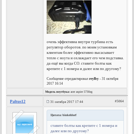
очень эффективна внутри турбина есть
регулятор оборотов. по моим установкам
клиентам более эффективно высасывает
тепло с ноута и охлаждает его чем подставка.
да ещё вы когда СО. ставите болты как
крепите с 1 номера и далее или по другому?
Сообщение отредактировал
reylby
- 31 октября
2017 16:14
Модель ноутбука:
acer aspire 5730zg
Paltus12
#5064
31 октября 2017 17:44
Цитата: binkeldorf
ставите болты как крепите с 1 номера и
далее или по другому?