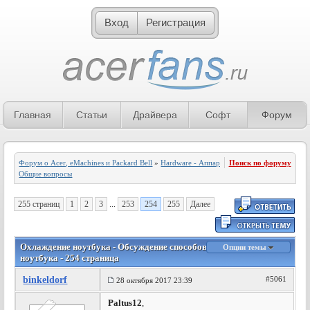
Вход
Регистрация
Главная
Статьи
Драйвера
Софт
Форум
Форум о Acer, eMachines и Packard Bell
»
Hardware - Аппаратное обеспечение
Поиск по форуму
»
Общие вопросы
255 страниц
1
2
3
...
253
254
255
Далее
Охлаждение ноутбука - Обсуждение способов охлаждения
Опции темы
ноутбука - 254 страница
binkeldorf
#5061
28 октября 2017 23:39
Paltus12
,