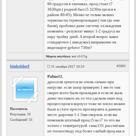
90 градусов в танчиках, проц стоит i7
3630qm ( родной был i5 3230m грелся в
районе 80-85). Менял че только можно
термопасты термопрокладки ( там где они
были), пробовал даже систему охлаждения
поменять - результат минус 1-2 градуса на
пару тройку дней. А второй вопрос какое
стандартное ( заводское) напряжение на
видеокарте geforce 730m?
Модель ноутбука:
acer v3-571g
binkeldorf
#5063
31 октября 2017 10:53
Paltus12
,
дроссели греются не очень сильно при
нагрузке. если зазор примерно 1 мм то там
скорее всего были прокладки и если не жаль
денег поставьте их.то что сделали окно под
процессором в корпусе тоже не плохо можно
Посетитель
было к стате просто просверлить в данном
Репутация:
10
месте дырочки 1-1.5мм сверлом. если вы
Сообщений: 55
поменяли штатный проц i5 на i7 то что вы
хотите с температурой. сама СО. рассчитана
по теплоотводу под более слабый проц как и