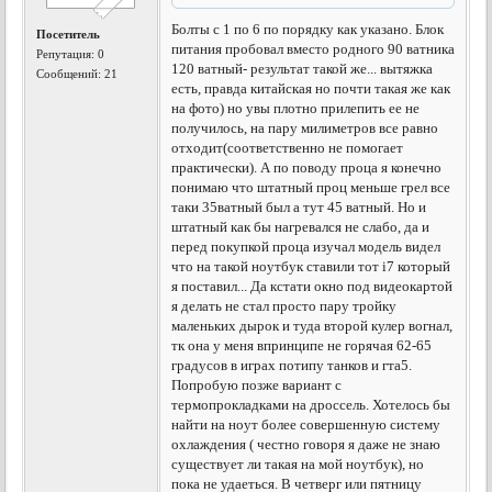
Болты c 1 по 6 по порядку как указано. Блок
Посетитель
питания пробовал вместо родного 90 ватника
Репутация:
0
120 ватный- результат такой же... вытяжка
Сообщений: 21
есть, правда китайская но почти такая же как
на фото) но увы плотно прилепить ее не
получилось, на пару милиметров все равно
отходит(соответственно не помогает
практически). А по поводу проца я конечно
понимаю что штатный проц меньше грел все
таки 35ватный был а тут 45 ватный. Но и
штатный как бы нагревался не слабо, да и
перед покупкой проца изучал модель видел
что на такой ноутбук ставили тот i7 который
я поставил... Да кстати окно под видеокартой
я делать не стал просто пару тройку
маленьких дырок и туда второй кулер вогнал,
тк она у меня впринципе не горячая 62-65
градусов в играх потипу танков и гта5.
Попробую позже вариант с
термопрокладками на дроссель. Хотелось бы
найти на ноут более совершенную систему
охлаждения ( честно говоря я даже не знаю
существует ли такая на мой ноутбук), но
пока не удаеться. В четверг или пятницу