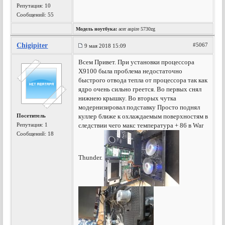
Репутация:
10
Сообщений: 55
Модель ноутбука:
acer aspire 5730zg
Chigipiter
#5067
9 мая 2018 15:09
Всем Привет. При установки процессора
Х9100 была проблема недостаточно
быстрого отвода тепла от процессора так как
ядро очень сильно греется. Во первых снял
нижнею крышку. Во вторых чутка
модернизировал подставку Просто поднял
Посетитель
куллер ближе к охлаждаемым поверхностям в
Репутация:
1
следствии чего макс температура + 86 в War
Сообщений: 18
Thunder.