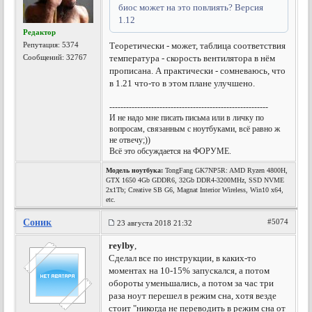
биос может на это повлиять? Версия
1.12
Редактор
Репутация:
5374
Теоретически - может, таблица соответствия
Сообщений: 32767
температура - скорость вентилятора в нём
прописана. А практически - сомневаюсь, что
в 1.21 что-то в этом плане улучшено.
---------------------------------------------------------
И не надо мне писать письма или в личку по
вопросам, связанным с ноутбуками, всё равно ж
не отвечу;))
Всё это обсуждается на ФОРУМЕ.
Модель ноутбука:
TongFang GK7NP5R: AMD Ryzen 4800H,
GTX 1650 4Gb GDDR6, 32Gb DDR4-3200MHz, SSD NVME
2x1Tb; Creative SB G6, Magnat Interior Wireless, Win10 x64,
etc.
Соник
#5074
23 августа 2018 21:32
reylby
,
Сделал все по инструкции, в каких-то
моментах на 10-15% запускался, а потом
обороты уменьшались, а потом за час три
раза ноут перешел в режим сна, хотя везде
стоит "никогда не переводить в режим сна от