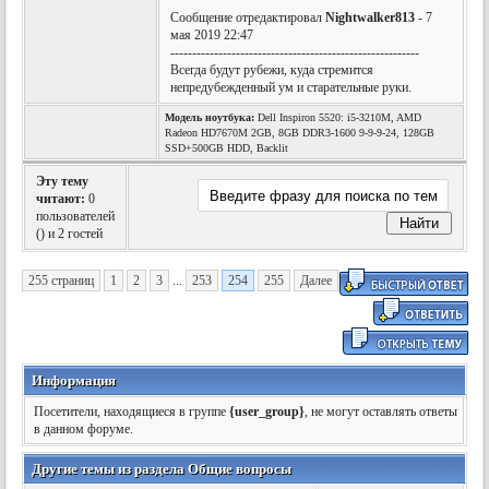
Сообщение отредактировал
Nightwalker813
- 7
мая 2019 22:47
---------------------------------------------------------
Всегда будут рубежи, куда стремится
непредубежденный ум и старательные руки.
Модель ноутбука:
Dell Inspiron 5520: i5-3210M, AMD
Radeon HD7670M 2GB, 8GB DDR3-1600 9-9-9-24, 128GB
SSD+500GB HDD, Backlit
Эту тему
читают:
0
пользователей
(
) и 2 гостей
255 страниц
1
2
3
...
253
254
255
Далее
Информация
Посетители, находящиеся в группе
{user_group}
, не могут оставлять ответы
в данном форуме.
Другие темы из раздела Общие вопросы