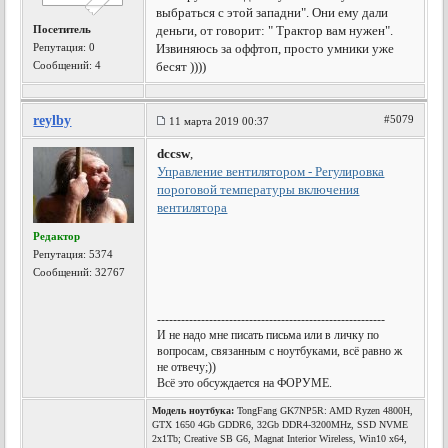
выбраться с этой западни". Они ему дали
Посетитель
деньги, от говорит: " Трактор вам нужен".
Репутация:
0
Извиняюсь за оффтоп, просто умники уже
Сообщений: 4
бесят ))))
reylby
#5079
11 марта 2019 00:37
dccsw
,
Управление вентилятором - Регулировка
пороговой температуры включения
вентилятора
Редактор
Репутация:
5374
Сообщений: 32767
---------------------------------------------------------
И не надо мне писать письма или в личку по
вопросам, связанным с ноутбуками, всё равно ж
не отвечу;))
Всё это обсуждается на ФОРУМЕ.
Модель ноутбука:
TongFang GK7NP5R: AMD Ryzen 4800H,
GTX 1650 4Gb GDDR6, 32Gb DDR4-3200MHz, SSD NVME
2x1Tb; Creative SB G6, Magnat Interior Wireless, Win10 x64,