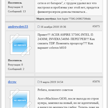
Посетитель
сети и от батареи", с трудом удалил все что
Репутация:
0
настроил и проблемы уже этой нет, придется
Сообщений: 13
фанконтролером довольствоваться...
Модель ноутбука:
Acer Aspire 7750G-2438G75Mnkk
andrewdett33
#5075
16 ноября 2018 19:36
Привет!!! ACER ASPIRE 5750G INTEL I5
2430M; INVIDIA 540M- ПЕРЕГРЕВ!!! Как
снизить TDP. Поменять процесор??? Как
вариант celeron b810
Посетитель
Репутация:
0
Сообщений: 2
dccsw
#5076
9 марта 2019 14:54
Ребята, помогите советом
Acer eMachines G630, после выхода из строя
кулера, заменил на новый, но не идентичный,
а нашел по мощности слабее. Теперь даже на