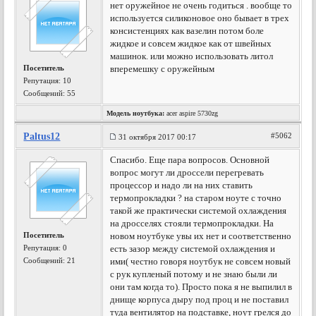
нет оружейное не очень годиться . вообще то
используется силиконовое оно бывает в трех
консистенциях как вазелин потом боле
жидкое и совсем жидкое как от швейных
машинок. или можно использовать литол
Посетитель
вперемешку с оружейным
Репутация:
10
Сообщений: 55
Модель ноутбука:
acer aspire 5730zg
Paltus12
#5062
31 октября 2017 00:17
Спасибо. Еще пара вопросов. Основной
вопрос могут ли дроссели перегревать
процессор и надо ли на них ставить
термопрокладки ? на старом ноуте с точно
такой же практически системой охлаждения
на дросселях стояли термопрокладки. На
Посетитель
новом ноутбуке увы их нет и соответственно
Репутация:
0
есть зазор между системой охлаждения и
Сообщений: 21
ими( честно говоря ноутбук не совсем новый
с рук купленый потому и не знаю были ли
они там когда то). Просто пока я не выпилил в
днище корпуса дыру под проц и не поставил
туда вентилятор на подставке, ноут грелся до