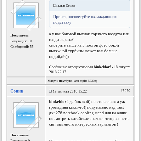
Цитата: Соник
Привет, посоветуйте охлаждающею
подставку
а у вас боковой выхлоп горячего воздуха или
Посетитель
сзади экрана?
Репутация:
10
смотрите выше на 5 постов фото бокой
Сообщений: 55
вытяжной турбины может вам больше
подойдёт))
Сообщение отредактировал
binkeldorf
- 18 августа
2018 22:17
Модель ноутбука:
acer aspire 5730zg
Соник
#5070
19 августа 2018 15:22
binkeldorf
, да боковой) но это слишком уж
громадина какая-то)) подумываю над trust
gxt 278 notebook cooling stand или на алике
посмотреть китайские аналоги которых нет в
снг, там много интересных вариантов )
Посетитель
Репутация:
0