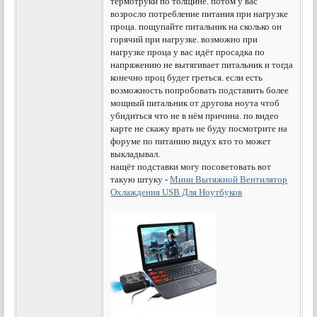
термотруки по толщине. потом у вас
возросло потребление питания при нагрузке
проца. пощупайте питальник на сколько он
горячий при нагрузке. возможно при
нагрузке проца у вас идёт просадка по
напряжению не вытягивает питальник и тогда
конечно проц будет греться. если есть
возможность попробовать подставить более
мощный питальник от другова ноута чтоб
убидиться что не в нём причина. по видео
карте не скажу врать не буду посмотрите на
форуме по питанию видух кто то может
выкладывал.
нащёт подставки могу посоветовать вот
такую штуку -
Мини Вытяжной Вентилятор
Охлаждения USB Для Ноутбуков