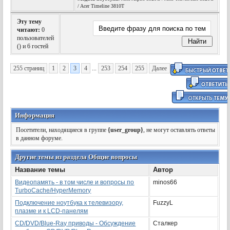
/ Acer Timeline 3810T
Эту тему
читают:
0
пользователей
(
) и 6 гостей
255 страниц
1
2
3
4
...
253
254
255
Далее
Информация
Посетители, находящиеся в группе
{user_group}
, не могут оставлять ответы
в данном форуме.
Другие темы из раздела Общие вопросы
Название темы
Автор
Видеопамять - в том числе и вопросы по
minos66
TurboCache/HyperMemory
Подключение ноутбука к телевизору,
FuzzyL
плазме и к LCD-панелям
CD/DVD/Blue-Ray приводы - Обсуждение
Сталкер