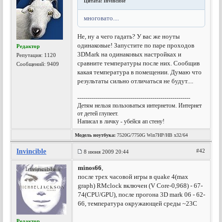
Цитата: Invincible
многовато....
Не, ну а чего гадать? У вас же ноуты
одинаковые! Запустите по паре проходов
Редактор
3DMark на одинаковых настройках и
Репутация:
1120
сравните температуры после них. Сообщив
Сообщений: 9409
какая температура в помещении. Думаю что
результаты сильно отличаться не будут....
---------------------------------------------------------
Детям нельзя пользоваться интернетом. Интернет
от детей глупеет.
Написал в личку - убейся ап стену!
Модель ноутбука:
7520G/7750G Win7HP/HB x32/64
Invincible
#42
8 июня 2009 20:44
minos66
,
после трех часовой игры в quake 4(max
graph) RMclock включен (V Core-0,968) - 67-
74(CPU/GPU), после прогона 3D mark 06 - 62-
66, температура окружающей среды ~23C
Редактор