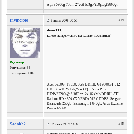
aspire 5930g-733... 2*2GHz/3gb/250gb/gf9600gt
Invincible
#44
9 июня 2009 00:57
denn333
,
какое напряжение на камне поставил?
Редактор
Репутация:
34
Сообщений: 606
---------------------------------------------------------
Acer 5930G (P7350, 3Gb DDRII, GF9600GT 512
DDR3, WD 250Gb,WinXP) + Asus P750
ПК:P-E2200 @ 3.36Ghz, 2х1024Mb DDRII, ATI
Radeon HD 4850 (725/2260) 512 GDDR3, Seagate
Barracuda 250gb+Samsung F1 640gb, Asus Extreme
Power 650W.
Sadakh2
#45
12 июня 2009 18:16
у меня проблема! Сильно греется ноут...