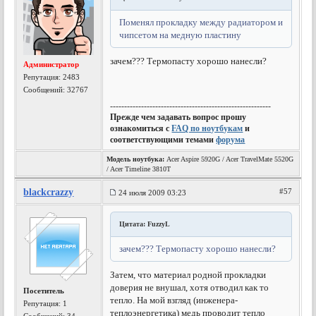
Поменял прокладку между радиатором и
чипсетом на медную пластину
зачем??? Термопасту хорошо нанесли?
Администратор
Репутация:
2483
Сообщений: 32767
---------------------------------------------------------
Прежде чем задавать вопрос прошу
ознакомиться с
FAQ по ноутбукам
и
соответствующими темами
форума
Модель ноутбука:
Acer Aspire 5920G / Acer TravelMate 5520G
/ Acer Timeline 3810T
blackcrazzy
#57
24 июля 2009 03:23
Цитата: FuzzyL
зачем??? Термопасту хорошо нанесли?
Затем, что материал родной прокладки
доверия не внушал, хотя отводил как то
Посетитель
тепло. На мой взгляд (инженера-
Репутация:
1
теплоэнергетика) медь проводит тепло