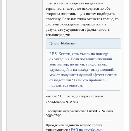
потом внести поправку на два слоя
термопасты, которые находятся по обе
стороны пластины и уж потом подбирать
пластину. Если пластина окажется толще, то
система охлаждения перекосится и в
результате ухудшиться эффективность
теплопередачи.
Цитата: blackcrazzy
P.P.S. Кстати, есть мысль по поводу
охлаждения. Если поставить внешний
вентилятор, но не как в подставках
вдувающий, а на выход - выдувающий,
может получится лучший эффект нежели
от подставки? Если кто пробовал -
поделитесь опытом.
как это? После радиатора системы
охлажления что ли?
Сообщение отредактировал
FuzzyL
- 24 июля
2009 07:09
---------------------------------------------------------
Прежде чем задавать вопрос прошу
ознакомиться с
FAQ по ноутбукам
и