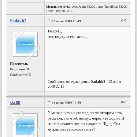
Модель ноутбука:
Acer Aspire 5920G / Acer TravelMate 5520G
/ Acer Timeline 3810T
Sadakh2
#47
12 июня 2009 18:49
FuzzyL
,
нет, ноуту всего месяц...
Посетитель
Репутация:
0
Сообщений: 3
Сообщение отредактировал
Sadakh2
- 12 июня
2009 22:13
skc88
#48
14 июня 2009 04:39
У меня внизу ноута под вентилятором есть
решетка, т.е. чтоб воздух через неё ходил. И
на ней какаято пленка наклеена Щ_щ. Она
нужна или её можно снять?