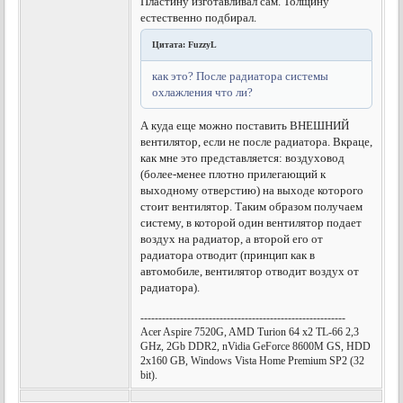
Пластину изготавливал сам. Толщину
естественно подбирал.
Цитата: FuzzyL
как это? После радиатора системы
охлажления что ли?
А куда еще можно поставить ВНЕШНИЙ
вентилятор, если не после радиатора. Вкраце,
как мне это представляется: воздуховод
(более-менее плотно прилегающий к
выходному отверстию) на выходе которого
стоит вентилятор. Таким образом получаем
систему, в которой один вентилятор подает
воздух на радиатор, а второй его от
радиатора отводит (принцип как в
автомобиле, вентилятор отводит воздух от
радиатора).
---------------------------------------------------------
Acer Aspire 7520G, AMD Turion 64 x2 TL-66 2,3
GHz, 2Gb DDR2, nVidia GeForce 8600M GS, HDD
2x160 GB, Windows Vista Home Premium SP2 (32
bit).