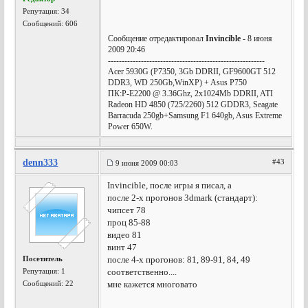
Репутация:
34
Сообщений: 606
Сообщение отредактировал
Invincible
- 8 июня
2009 20:46
---------------------------------------------------------
Acer 5930G (P7350, 3Gb DDRII, GF9600GT 512
DDR3, WD 250Gb,WinXP) + Asus P750
ПК:P-E2200 @ 3.36Ghz, 2х1024Mb DDRII, ATI
Radeon HD 4850 (725/2260) 512 GDDR3, Seagate
Barracuda 250gb+Samsung F1 640gb, Asus Extreme
Power 650W.
denn333
#43
9 июня 2009 00:03
Invincible, после игры я писал, а
после 2-х прогонов 3dmark (стандарт):
чипсет 78
проц 85-88
видео 81
винт 47
Посетитель
после 4-х прогонов: 81, 89-91, 84, 49
Репутация:
1
соответственно....
Сообщений: 22
мне кажется многовато
---------------------------------------------------------