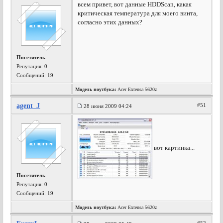
всем привет, вот данные HDDScan, какая
критическая температура для моего винта,
согласно этих данных?
Посетитель
Репутация:
0
Сообщений: 19
Модель ноутбука:
Acer Extensa 5620z
agent_J
#51
28 июня 2009 04:24
вот картинка...
Посетитель
Репутация:
0
Сообщений: 19
Модель ноутбука:
Acer Extensa 5620z