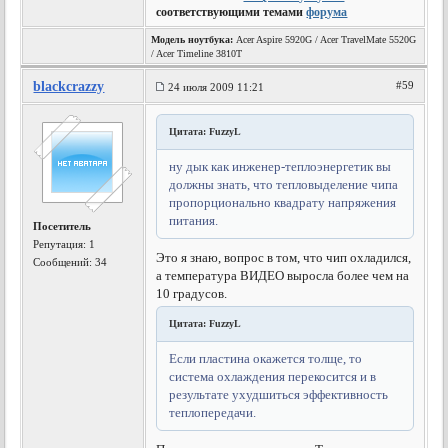
соответствующими темами
форума
Модель ноутбука:
Acer Aspire 5920G / Acer TravelMate 5520G
/ Acer Timeline 3810T
blackcrazzy
#59
24 июля 2009 11:21
Цитата: FuzzyL
ну дык как инженер-теплоэнергетик вы
должны знать, что тепловыделение чипа
пропорционально квадрату напряжения
питания.
Посетитель
Репутация:
1
Это я знаю, вопрос в том, что чип охладился,
Сообщений: 34
а температура ВИДЕО выросла более чем на
10 градусов.
Цитата: FuzzyL
Если пластина окажется толще, то
система охлаждения перекосится и в
результате ухудшиться эффективность
теплопередачи.