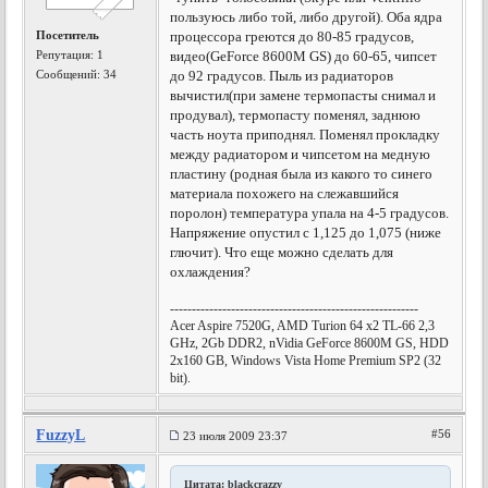
пользуюсь либо той, либо другой). Оба ядра
Посетитель
процессора греются до 80-85 градусов,
Репутация:
1
видео(GeForce 8600M GS) до 60-65, чипсет
Сообщений: 34
до 92 градусов. Пыль из радиаторов
вычистил(при замене термопасты снимал и
продувал), термопасту поменял, заднюю
часть ноута приподнял. Поменял прокладку
между радиатором и чипсетом на медную
пластину (родная была из какого то синего
материала похожего на слежавшийся
поролон) температура упала на 4-5 градусов.
Напряжение опустил с 1,125 до 1,075 (ниже
глючит). Что еще можно сделать для
охлаждения?
---------------------------------------------------------
Acer Aspire 7520G, AMD Turion 64 x2 TL-66 2,3
GHz, 2Gb DDR2, nVidia GeForce 8600M GS, HDD
2x160 GB, Windows Vista Home Premium SP2 (32
bit).
FuzzyL
#56
23 июля 2009 23:37
Цитата: blackcrazzy