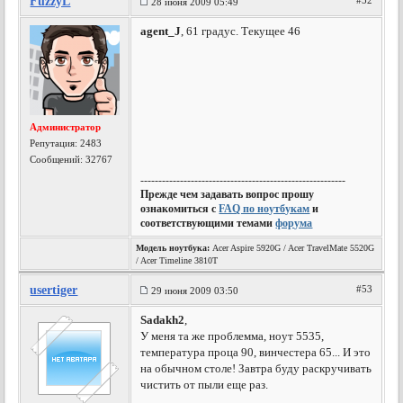
FuzzyL
#52
28 июня 2009 05:49
agent_J
, 61 градус. Текущее 46
Администратор
Репутация:
2483
Сообщений: 32767
---------------------------------------------------------
Прежде чем задавать вопрос прошу
ознакомиться с
FAQ по ноутбукам
и
соответствующими темами
форума
Модель ноутбука:
Acer Aspire 5920G / Acer TravelMate 5520G
/ Acer Timeline 3810T
usertiger
#53
29 июня 2009 03:50
Sadakh2
,
У меня та же проблемма, ноут 5535,
температура проца 90, винчестера 65... И это
на обычном столе! Завтра буду раскручивать
чистить от пыли еще раз.