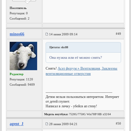
Посетитель
Репутация:
0
Сообщений: 2
minos66
#49
14 июня 2009 09:14
Цитата: skc88
Она нужна или её можно снять?
Снять!
Acer форум » Вентиляция, Заклеены
вентиляционные отверстия
Редактор
Репутация:
1120
Сообщений: 9409
---------------------------------------------------------
Детям нельзя пользоваться интернетом. Интернет
от детей глупеет.
Написал в личку - убейся ап стену!
Модель ноутбука:
7520G/7750G Win7HP/HB x32/64
agent_J
#50
28 июня 2009 04:21