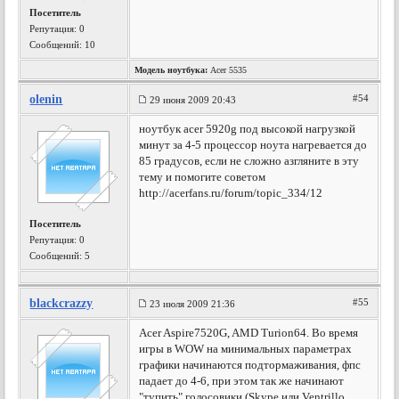
Посетитель
Репутация:
0
Сообщений: 10
Модель ноутбука:
Acer 5535
olenin
#54
29 июня 2009 20:43
ноутбук acer 5920g под высокой нагрузкой
минут за 4-5 процессор ноута нагревается до
85 градусов, если не сложно азгляните в эту
тему и помогите советом
http://acerfans.ru/forum/topic_334/12
Посетитель
Репутация:
0
Сообщений: 5
blackcrazzy
#55
23 июля 2009 21:36
Acer Aspire7520G, AMD Turion64. Во время
игры в WOW на минимальных параметрах
графики начинаются подтормаживания, фпс
падает до 4-6, при этом так же начинают
"тупить" голосовики (Skype или Ventrillo