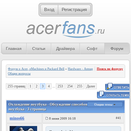
Вход
Регистрация
Главная
Статьи
Драйвера
Софт
Форум
Форум о Acer, eMachines и Packard Bell
»
Hardware - Аппаратное обеспечение
Поиск по форуму
»
Общие вопросы
255 страниц
1
2
3
4
...
253
254
255
Далее
Охлаждение ноутбука - Обсуждение способов охлаждения
Опции темы
ноутбука - 3 страница
minos66
#41
8 июня 2009 16:18