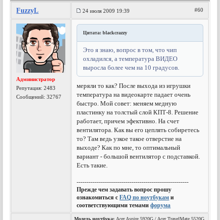
FuzzyL
#60
24 июля 2009 19:39
Цитата: blackcrazzy
Это я знаю, вопрос в том, что чип
охладился, а температура ВИДЕО
выросла более чем на 10 градусов.
Администратор
меряли то как? После выхода из игрушки
Репутация:
2483
температура на видеокарте падает очень
Сообщений: 32767
быстро. Мой совет: меняем медную
пластинку на толстый слой КПТ-8. Решение
работает, причем эфективно. На счет
вентилятора. Как вы его цеплять собиретесь
то? Там ведь узкое такое отверстие на
выходе? Как по мне, то оптимальный
вариант - большой вентилятор с подставкой.
Есть такие.
---------------------------------------------------------
Прежде чем задавать вопрос прошу
ознакомиться с
FAQ по ноутбукам
и
соответствующими темами
форума
Модель ноутбука:
Acer Aspire 5920G / Acer TravelMate 5520G