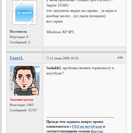
Aspire 5530G
что запушено видно на скрине... за игры я
вообще молчу... (от пыли почишен)
вот скрин
Посетитель
Windows XP SP3
Репутация:
0
Сообщений: 3
FuzzyL
#46
12 июня 2009 18:35
Sadakh2
, пробовал менять термопасту в
ноутбуке?
Администратор
Репутация:
2483
Сообщений: 32767
---------------------------------------------------------
Прежде чем задавать вопрос прошу
ознакомиться с
FAQ по ноутбукам
и
соответствующими темами
форума