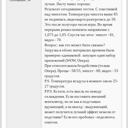
Сообщений: 34
лучше. Пасту нанес хорошо.
Результат сегодняшних тестов. С пластинкой
над чипсетом. Температура чипсета выше 85
не поднялась, видеокарта разогрелась до 59.
Это после полутора часов игры. Во время
перерыва решил понизить напряжение с
1,075 до 1,05. Спустя час итог: чипсет - 81,
видео - 70.
Вопрос: как это может быть связано?
Загрузка в обоих интервалах времени была
примерно одинаковой: запущен один набор
приложений (WOW, Опера).
При относительном бездействии (только
Опера). Процы - 58/55, чипсет - 60, видео - 55
градусов.
P.S. Температура воздуха в комнате около 25-
27 градусов.
P.P.S. Кстати, есть мысль по поводу
охлаждения. Если поставить внешний
вентилятор, но не как в подставках
вдувающий, а на выход - выдувающий,
может получится лучший эффект нежели от
подставки? Если кто пробовал - поделитесь
опытом.