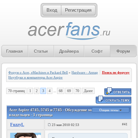
Вход
Регистрация
Главная
Статьи
Драйвера
Софт
Форум
Форум о Acer, eMachines и Packard Bell
»
Hardware - Аппаратное обеспечение
Поиск по форуму
»
Ноутбуки и компьютеры Acer Aspire
70 страниц
1
2
3
4
...
68
69
70
Далее
Acer Aspire 4745, 5745 и 7745 - Обсуждение моделей и отзывы их
Опции темы
владельцев - 3 страница
FuzzyL
#41
23 мая 2010 02:53