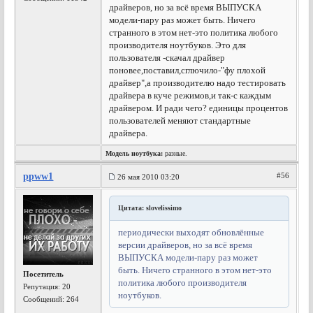
драйверов, но за всё время ВЫПУСКА
модели-пару раз может быть. Ничего
странного в этом нет-это политика любого
производителя ноутбуков. Это для
пользователя -скачал драйвер
поновее,поставил,сглючило-"фу плохой
драйвер",а производителю надо тестировать
драйвера в куче режимов,и так-с каждым
драйвером. И ради чего? единицы процентов
пользователей меняют стандартные
драйвера.
Модель ноутбука:
разные.
ppww1
#56
26 мая 2010 03:20
Цитата: slovelissimo
периодически выходят обновлённые
версии драйверов, но за всё время
ВЫПУСКА модели-пару раз может
быть. Ничего странного в этом нет-это
Посетитель
политика любого производителя
Репутация:
20
ноутбуков.
Сообщений: 264