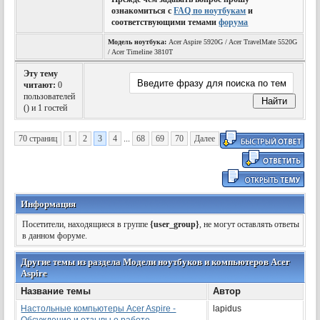
ознакомиться с
FAQ по ноутбукам
и
соответствующими темами
форума
Модель ноутбука:
Acer Aspire 5920G / Acer TravelMate 5520G
/ Acer Timeline 3810T
Эту тему
читают:
0
пользователей
(
) и 1 гостей
70 страниц
1
2
3
4
...
68
69
70
Далее
Информация
Посетители, находящиеся в группе
{user_group}
, не могут оставлять ответы
в данном форуме.
Другие темы из раздела Модели ноутбуков и компьютеров Acer
Aspire
Название темы
Автор
Настольные компьютеры Acer Aspire -
lapidus