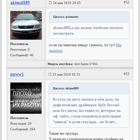
akimoff89
#52
24 мая 2010 20:45
Цитата: primorets
akimoff89,а где можно hardware monitor
посмотреть
Посетитель
если ты имеешь ввиду скачать, то тут
Hw
Репутация:
0
monitor
Сообщений: 46
Модель ноутбука:
Acer Aspire 5745G
ppww1
#53
25 мая 2010 02:31
Цитата: akimoff89
Кстати, не могу понять в чём дело, на
дефолтовских драйверах Split Second
шла без лагов, поставил те, которые на
оф. сайте, стали появляться небольшие
Посетитель
"зависы" в доли секунды....не более...
Репутация:
20
Сообщений: 264
Такая же ерунда.
У меня на стационарном компе графика на