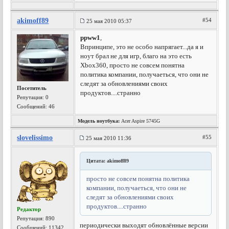
akimoff89
#54
25 мая 2010 05:37
ppww1
,
Впринципе, это не особо напрягает...да я и
ноут брал не для игр, благо на это есть
Xbox360, просто не совсем понятна
политика компании, получаеться, что они не
следят за обновлениями своих
Посетитель
продуктов....странно
Репутация:
0
Сообщений: 46
Модель ноутбука:
Acer Aspire 5745G
slovelissimo
#55
25 мая 2010 11:36
Цитата: akimoff89
просто не совсем понятна политика
компании, получаеться, что они не
следят за обновлениями своих
продуктов....странно
Редактор
Репутация:
890
периодически выходят обновлённые версии
Сообщений: 11342