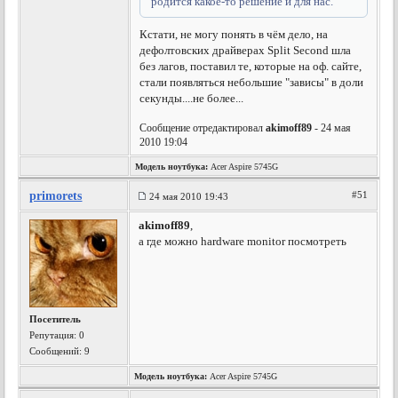
родится какое-то решение и для нас.
Кстати, не могу понять в чём дело, на
дефолтовских драйверах Split Second шла
без лагов, поставил те, которые на оф. сайте,
стали появляться небольшие "зависы" в доли
секунды....не более...
Сообщение отредактировал
akimoff89
- 24 мая
2010 19:04
Модель ноутбука:
Acer Aspire 5745G
primorets
#51
24 мая 2010 19:43
akimoff89
,
а где можно hardware monitor посмотреть
Посетитель
Репутация:
0
Сообщений: 9
Модель ноутбука:
Acer Aspire 5745G