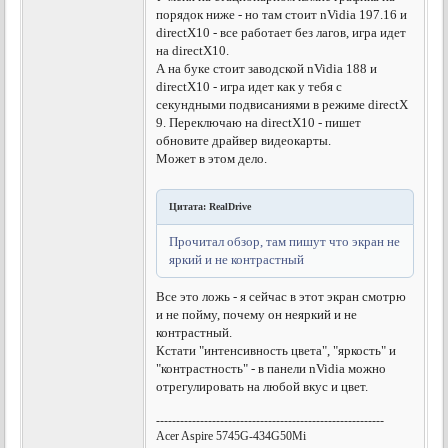
порядок ниже - но там стоит nVidia 197.16 и
directX10 - все работает без лагов, игра идет
на directX10.
А на буке стоит заводской nVidia 188 и
directX10 - игра идет как у тебя с
секундными подвисаниями в режиме directX
9. Переключаю на directX10 - пишет
обновите драйвер видеокарты.
Может в этом дело.
Цитата: RealDrive
Прочитал обзор, там пишут что экран не
яркий и не контрастный
Все это ложь - я сейчас в этот экран смотрю
и не пойму, почему он неяркий и не
контрастный.
Кстати "интенсивность цвета", "яркость" и
"контрастность" - в панели nVidia можно
отрегулировать на любой вкус и цвет.
---------------------------------------------------------
Acer Aspire 5745G-434G50Mi