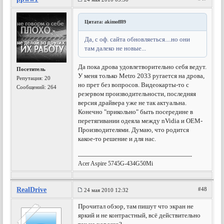
Цитата: akimoff89
Да, с оф. сайта обновляеться....но они
там далеко не новые...
Да пока дрова удовлетворительно себя ведут.
Посетитель
У меня только Metro 2033 ругается на дрова,
Репутация:
20
но прет без вопросов. Видеокарты-то с
Сообщений: 264
резервом производительности, последняя
версия драйвера уже не так актуальна.
Конечно "прикольно" быть посередине в
перетягивании одеяла между nVidia и ОЕМ-
Производителями. Думаю, что родится
какое-то решение и для нас.
---------------------------------------------------------
Acer Aspire 5745G-434G50Mi
RealDrive
#48
24 мая 2010 12:32
Прочитал обзор, там пишут что экран не
яркий и не контрастный, всё действительно