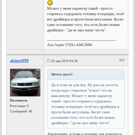
Может у меня характер такой - просто
стараюсь содержать технику в порядке, чтоб
все драйверы и проги были актуальны. Бесит
само осознание того, что есть более новые
драйверы - "да не про нашу честь".
---------------------------------------------------------
Acer Aspire 5745G-434G50Mi
akimoff89
#57
26 мая 2010 04:56
Цитата: ppww1
Да я тоже не для игр. Ну раз уж он есть,
тогда надо стараться "юзать" его по
максимуму. Может у меня характер
Посетитель
такой - просто стараюсь содержать
Репутация:
0
технику в порядке, чтоб все драйверы и
Сообщений: 46
проги были актуальны. Бесит само
осознание того, что есть более новые
драйверы - "да не про нашу честь".
Аналогично, я тоже к технике так отношусь,