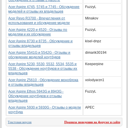
Обсуждение и отзывы о работе
Acer Aspire 4745, 5745 и 7745 - Обсуждение
FuzzyL
моделей и отзывы их владельцев
Acer Revo R3700 - Впечатления от
Minakov
использования и обсуждение модели
Acer Aspire 4220 и 4520 - Отзывы по
FuzzyL
моделям и их обсуждение
Acer Aspire 8730 и 8735 - Обсуждение и
kisel-dnpz
отзывы владельцев
Acer Aspire 5541G и 5542G - Отзывы и
dimarik30194
обсуждение моделей ноутбуков
Acer Aspire 5230, 5530, 5532, 5534, 5535 и
Keeperpine
5538 - Обсуждение ноутбуков и отзывы их
владельцев
Acer Aspire Z5610 - Обсуждение моноблока
volodyarzn1
и отзывы владельцев
Acer Aspire Ethos 5943G и 8943G -
FuzzyL
Обсуждение ноутбуков и отзывы
владельцев
Acer Aspire 5930 и 5930G - Отзывы о модели
APEC
ноутбука
Текстовая версия
Правила поведения на форуме и сайте