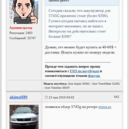
Цитата: ppww1
Сегодня сказали, что аккумулятор для
5745G прилично стоит (более $300).
Гуглил сегодня пытаясь найти его в
интернет-магазинах, но не нашел.
Администратор
Интересно он действительно стоит
Репутация:
2483
больше $300?
Сообщений: 32767
Думаю, его можно будет купить за 40-60$ +
доставка. Искать нужно по номеру модели.
---------------------------------------------------------
Прежде чем задавать вопрос прошу
ознакомиться с
FAQ по ноутбукам
и
соответствующими темами
форума
Модель ноутбука:
Acer Aspire 5920G / Acer TravelMate 5520G
/ Acer Timeline 3810T
akimoff89
#42
23 мая 2010 04:02
появился обзор 5745g на ретере
retera.ru