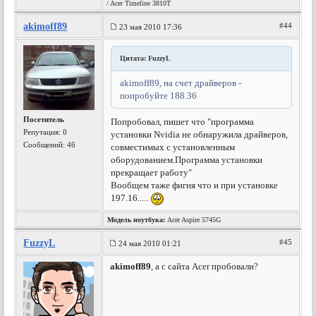
/ Acer Timeline 3810T
akimoff89
#44
23 мая 2010 17:36
Цитата: FuzzyL
akimoff89, на счет драйверов -
попробуйте 188.36
Посетитель
Попробовал, пишет что "программа
Репутация:
0
установки Nvidia не обнаружила драйверов,
Сообщений: 46
совместимых с установленным
оборудованием.Программа установки
прекращает работу"
Вообщем таже фигня что и при установке
197.16.....
Модель ноутбука:
Acer Aspire 5745G
FuzzyL
#45
24 мая 2010 01:21
akimoff89
, а с сайта Acer пробовали?