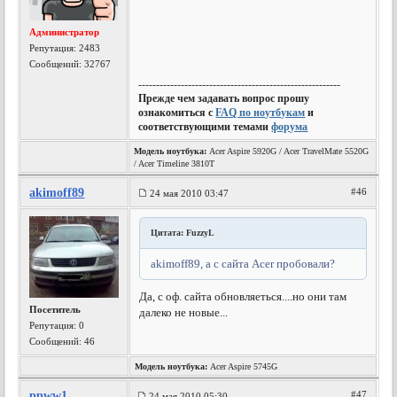
Администратор
Репутация:
2483
Сообщений: 32767
---------------------------------------------------------
Прежде чем задавать вопрос прошу
ознакомиться с
FAQ по ноутбукам
и
соответствующими темами
форума
Модель ноутбука:
Acer Aspire 5920G / Acer TravelMate 5520G
/ Acer Timeline 3810T
akimoff89
#46
24 мая 2010 03:47
Цитата: FuzzyL
akimoff89, а с сайта Acer пробовали?
Да, с оф. сайта обновляеться....но они там
Посетитель
далеко не новые...
Репутация:
0
Сообщений: 46
Модель ноутбука:
Acer Aspire 5745G
ppww1
#47
24 мая 2010 05:30