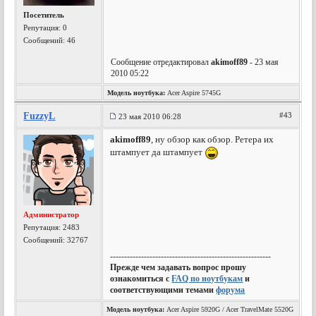
Посетитель
Репутация:
0
Сообщений: 46
Сообщение отредактировал
akimoff89
- 23 мая
2010 05:22
Модель ноутбука:
Acer Aspire 5745G
FuzzyL
#43
23 мая 2010 06:28
akimoff89
, ну обзор как обзор. Ретера их
штампует да штампует
Администратор
Репутация:
2483
Сообщений: 32767
---------------------------------------------------------
Прежде чем задавать вопрос прошу
ознакомиться с
FAQ по ноутбукам
и
соответствующими темами
форума
Модель ноутбука:
Acer Aspire 5920G / Acer TravelMate 5520G