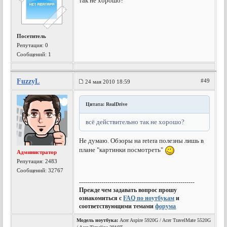
так не хорошо?
Посетитель
Репутация:
0
Сообщений: 1
FuzzyL
#49
24 мая 2010 18:59
Цитата: RealDrive
всё действительно так не хорошо?
Не думаю. Обзоры на retera полезны лишь в
плане "картинки посмотреть"
Администратор
Репутация:
2483
Сообщений: 32767
---------------------------------------------------------
Прежде чем задавать вопрос прошу
ознакомиться с
FAQ по ноутбукам
и
соответствующими темами
форума
Модель ноутбука:
Acer Aspire 5920G / Acer TravelMate 5520G