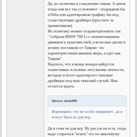
Да, их политика к сожалению такова. А зачем
тогда они все так усложняют - подрядили бы
nVidia или адаптировали графику бы под
существующие драйвера (простите за
примитивизм).
Их политику можно охарактеризовать так
:"собрали BMW 760 Li с тюнингованным
движком и трансмиссией, а колесные диски и
резину поставили от Таврии - по
характеристикам машина зверь, а едет как
Таврия".
Надеюсь, что в конце концов найдутся
талантливые и полные энтузиазма личности,
которые в итоге адаптируют типовые
драйверы под наш тяжелый случай. Нам
остается ждать.
Цитата: akimoff89
Впринципе, это не особо напрягает...да я
и ноут брал не для игр,
Да я тоже не для игр. Ну раз уж он есть, тогда
надо стараться "юзать" его по максимуму.