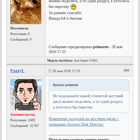
можно поделить, а то один раздел, а хотелось
бы парочку
За ранние спасибо
Винда 64-х битная
Посетитель
Репутация:
0
Сообщений: 9
Сообщение отредактировал
primorets
- 26 мая
2010 17:33
Модель ноутбука:
Acer Aspire 5745G
FuzzyL
#60
26 мая 2010 17:35
Цитата: primorets
Не подскажите какой утилитой жесткий
диск можно поделить, а то один раздел,
а хотелось бы парочку
Администратор
Изменение разделов на жестком диске с
Репутация:
2483
помощью Acronis Disk Director
Сообщений: 32767
---------------------------------------------------------
Прежде чем задавать вопрос прошу