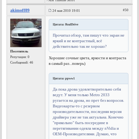
/ Acer Timeline 3810T
akimoff89
#50
24 мая 2010 19:01
Цитата: RealDrive
Прочитал обзор, там пишут что экран не
яркий и не контрастный, всё
действительно так не хорошо?
Посетитель
Репутация:
0
Хорошие сочные цвета, яркости и контраста
Сообщений: 46
в самый раз...поверь)
Цитата: ppww1
Да пока дрова удовлетворительно себя
ведут. У меня только Metro 2033
ругается на дрова, но прет без вопросов.
Видеокарты-то с резервом
производительности, последняя версия
драйвера уже не так актуальна. Конечно
"прикольно" быть посередине в
перетягивании одеяла между nVidia и
ОЕМ-Производителями. Думаю, что