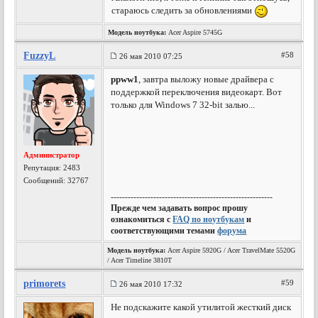
стараюсь следить за обновлениями
Модель ноутбука:
Acer Aspire 5745G
FuzzyL
#58
26 мая 2010 07:25
ppww1
, завтра выложу новые драйвера с
поддержкой переключения видеокарт. Вот
только для Windows 7 32-bit залью...
Администратор
Репутация:
2483
Сообщений: 32767
---------------------------------------------------------
Прежде чем задавать вопрос прошу
ознакомиться с
FAQ по ноутбукам
и
соответствующими темами
форума
Модель ноутбука:
Acer Aspire 5920G / Acer TravelMate 5520G
/ Acer Timeline 3810T
primorets
#59
26 мая 2010 17:32
Не подскажите какой утилитой жесткий диск