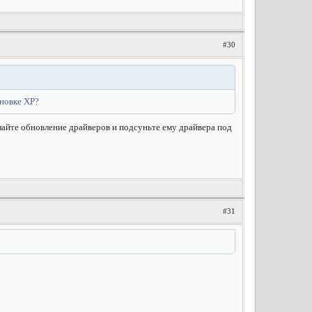
#30
ановке ХР?
лайте обновление драйверов и подсуньте ему драйвера под
#31