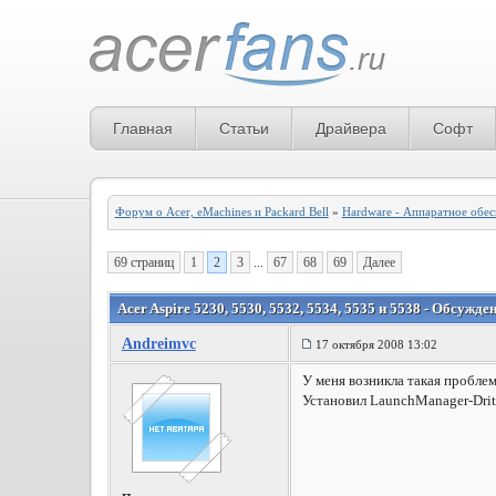
Главная
Статьи
Драйвера
Софт
Форум о Acer, eMachines и Packard Bell
»
Hardware - Аппаратное обе
69 страниц
1
2
3
...
67
68
69
Далее
Acer Aspire 5230, 5530, 5532, 5534, 5535 и 5538 - Обсужд
Andreimvc
17 октября 2008 13:02
У меня возникла такая проблем
Установил LaunchManager-Drite