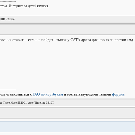
--------------
том. Интернет от детей глупеет.
!
/HB x32/64
рования ставить...если не пойдет - выложу САТА дрова для новых чипсетов амд
--------------
ошу ознакомиться с
FAQ по ноутбукам
и соответствующими темами
форума
er TravelMate 5520G / Acer Timeline 3810T