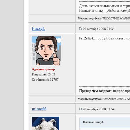
-------------------------------------------
Детям нельзя пользоваться интерне
Написал в личку - убейся ап стену
Модель ноутбука:
7520G/7750G Win7HP
FuzzyL
20 октября 2008 01:34
far2shok
, пробуй без интегри
Администратор
Репутация:
2483
Сообщений: 32767
-------------------------------------------
Прежде чем задавать вопрос пр
Модель ноутбука:
Acer Aspire 5920G / Ac
minos66
20 октября 2008 01:54
Цитата: FuzzyL