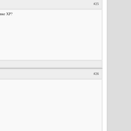
#25
вке ХР?
#26