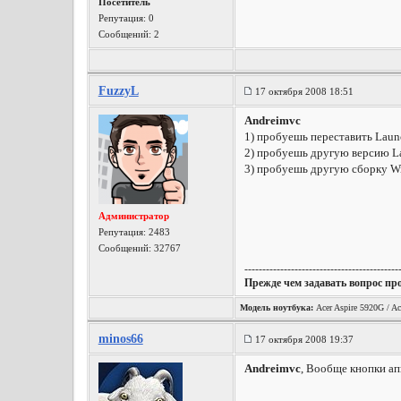
Посетитель
Репутация:
0
Сообщений: 2
FuzzyL
17 октября 2008 18:51
Andreimvc
1) пробуешь переставить Lau
2) пробуешь другую версию 
3) пробуешь другую сборку W
Администратор
Репутация:
2483
Сообщений: 32767
-------------------------------------------
Прежде чем задавать вопрос пр
Модель ноутбука:
Acer Aspire 5920G / Ac
minos66
17 октября 2008 19:37
Andreimvc
, Вообще кнопки ап