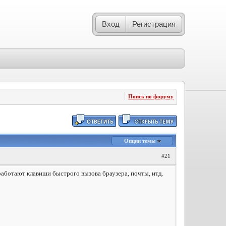
Вход
Регистрация
Поиск по форуму
Опции темы
#21
 работают клавиши быстрого вызова браузера, почты, итд.