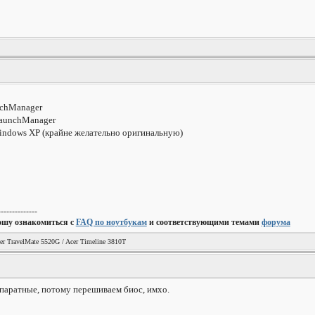
nchManager
LaunchManager
indows XP (крайне желательно оригинальную)
--------------
ошу ознакомиться с
FAQ по ноутбукам
и соответствующими темами
форума
er TravelMate 5520G / Acer Timeline 3810T
паратные, потому перешиваем биос, имхо.