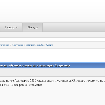
Новости
Форум
спечение
»
Ноутбуки и компьютеры Acer Aspire
ение ноутбуков и отзывы их владельцев - 2 страница
а на ноуте Acer Aspire 5530 удалил висту и установил ХР, теперь почему то не
k-v2.0.10 все равно не помогло