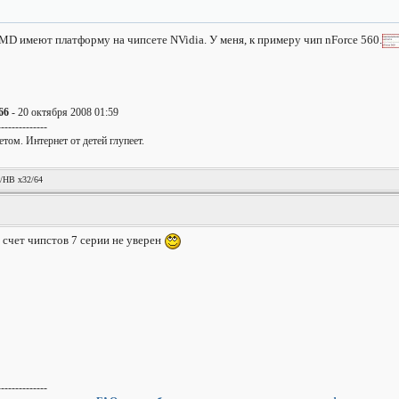
MD имеют платформу на чипсете NVidia. У меня, к примеру чип nForce 560.
66
- 20 октября 2008 01:59
--------------
том. Интернет от детей глупеет.
!
/HB x32/64
на счет чипстов 7 серии не уверен
--------------