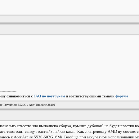
--------------
ошу ознакомиться с
FAQ по ноутбукам
и соответствующими темами
форума
er TravelMate 5520G / Acer Timeline 3810T
насколько качественно выполнена сборка, крышка дубовая? не будет пластик в
лата текстолит свиду толстый? пайкак какая. Как с нагревом у AMD ну соотве
юсь к Acer Aspire 5530-602G16Mi. Вообще при аккуратном использовании моде