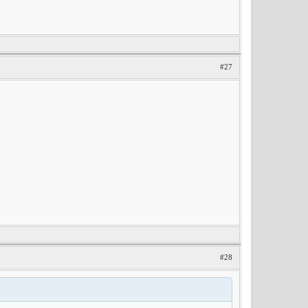
#27
#28