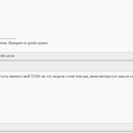
--------------
том. Интернет от детей глупеет.
!
/HB x32/64
хочу менять свой 5520г на эту модель стоит или как, меня интересует как он се