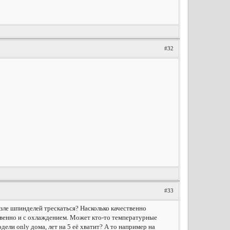
#32
#33
озле шпинделей трескаться? Насколько качественно
тсвенно и с охлаждением. Может кто-то температурные
ли only дома, лет на 5 её хватит? А то например на