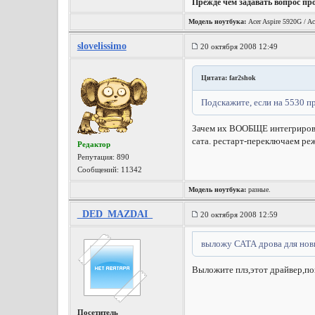
Прежде чем задавать вопрос пр
Модель ноутбука:
Acer Aspire 5920G / Ac
slovelissimo
20 октября 2008 12:49
Цитата: far2shok
Подскажите, если на 5530 п
Зачем их ВООБЩЕ интегрироват
сата. рестарт-переключаем реж
Редактор
Репутация:
890
Сообщений: 11342
Модель ноутбука:
разные.
_DED_MAZDAI_
20 октября 2008 12:59
выложу САТА дрова для нов
Выложите плз,этот драйвер,по
Посетитель