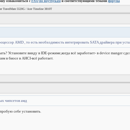
ошу ознакомиться с
FAQ по ноутбукам
и соответствующими темами
форума
er TravelMate 5520G / Acer Timeline 3810T
роцессор АМD , то есть необходимость интегрировать SATA драйвера при уст
ь? Установите винду в IDE-режиме,когда всё заработает- в device manger сде
им в биосе в AHCI-всё работает.
ых чипсетов амд
пробую себе установить.