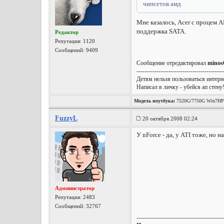
чипсетов амд
Мне казалось, Acer с процем A
поддержка SATA.
Редактор
Репутация:
1120
Сообщений: 9409
Сообщение отредактировал
minos
-------------------------------------------
Детям нельзя пользоваться интерне
Написал в личку - убейся ап стену
Модель ноутбука:
7520G/7750G Win7HP
FuzzyL
20 октября 2008 02:24
У nForce - да, у ATI тоже, но 
Администратор
Репутация:
2483
Сообщений: 32767
-------------------------------------------