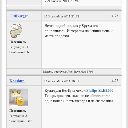
- 29 августа 2011 20:29
OldBurger
#176
3 сентября 2011 21:42
Нечто подобное, как у
Spyx
'а очень
понравилось. Интересна нынешняя цена и
места продажи
Посетитель
Репутация:
-1
Сообщений: 6
Модель ноутбука:
Acer TravelMate 5760
Korshun
#177
4 сентября 2011 16:01
Купил для НетБука чехол
Philips SLE3500
Теперь доволен, коленки не обжигает, т.к.
одна поверхность твердая и не скользящая.
Посетитель
Репутация:
3
Сообщений: 345