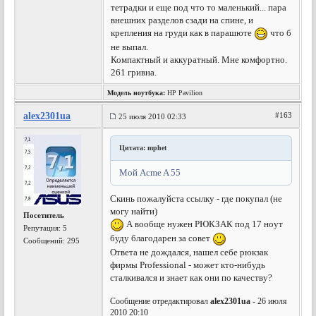
тетрадки и еще под что то маленький... пара
внешних разделов сзади на спине, и
крепления на груди как в парашюте
что б
не выпал.
Компактный и аккуратный. Мне комфортно.
261 гривна.
Модель ноутбука:
HP Pavilion
alex2301ua
#163
25 июля 2010 02:33
Цитата: mphet
Мой Acme A 55
Скинь пожалуйста ссылку - где покупал (не
могу найти)
Посетитель
А вообще нужен РЮКЗАК под 17 ноут
Репутация:
5
буду благодарен за совет
Сообщений: 295
Ответа не дождался, нашел себе рюкзак
фирмы Professional - может кто-нибудь
сталкивался и знает как они по качеству?
Сообщение отредактировал
alex2301ua
- 26 июля
2010 20:10