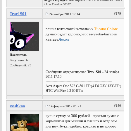
Модель ноутбука:
Acer Aspire 5920G / Acer TravelMate 5520G
/ Acer Timeline 3810T
Trav1S01
#179
24 ноября 2011 17:14
решил взять такой чехольчик
Tucano Colore
думаю будет удобно,работа/учеба-батареи
хватает.
Чехол
Посетитель
Репутация:
6
Сообщений: 93
Сообщение отредактировал
Trav1S01
- 24 ноября
2011 17:16
---------------------------------------------------------
Acer Aspire One 522 C-50 1ГГц 4 Гб ОЗУ 1333ГГц
HTC WildFire 2.3 691ГГц
ssashkaa
#180
14 февраля 2012 01:21
купил сумку за 300 рублей - простая сумка с
кормашком для мышки и флешек и отделом
для ноутбука, удобно, красиво и не дорого