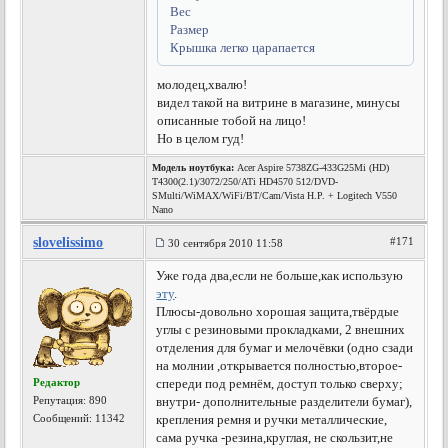
Вес
Размер
Крышка легко царапается
молодец,хвалю!
видел такой на витрине в магазине, минусы
описанные тобой на лицо!
Но в целом гуд!
Модель ноутбука:
Acer Aspire 5738ZG-433G25Mi (HD)
T4300(2.1)/3072/250/ATi HD4570 512/DVD-
SMulti/WiMAX/WiFi/BT/Cam/Vista H.P. + Logitech V550
Nano
slovelissimo
#171
30 сентября 2010 11:58
Уже года два,если не больше,как использую
эту
.
Плюсы-довольно хорошая защита,твёрдые
углы с резиновыми прокладками, 2 внешних
отделения для бумаг и мелочёвки (одно сзади
на молнии ,открывается полностью,второе-
Редактор
спереди под ремнём, доступ только сверху;
Репутация:
890
внутри- дополнительные разделители бумаг),
Сообщений: 11342
крепления ремня и ручки металлические,
сама ручка -резина,круглая, не скользит,не