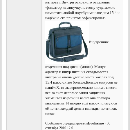
натирает. Внутри основного отделения
-фиксатор на липучку,поэтому туда можно
поместить любой ноутбук меньше,чем 15.4,и
надёжно его при этом зафиксировать.
Внутренние
отделения под диски (много). Минус-
адаптер и шнур питания складывается
внутрь не очень удобно,места как раз под
15.4 плюс он ,не больше.Больше минусов не
нашёл.Хотя ,наверное,можно к ним отнести
вес-за счёт использования защитных
элементов из резины весит она полтора
килограмма. И заодно ещё плюс- пользуюсь
её почти каждый день,а выглядит почти как
новая.
Сообщение отредактировал
slovelissimo
- 30
сентября 2010 12:01