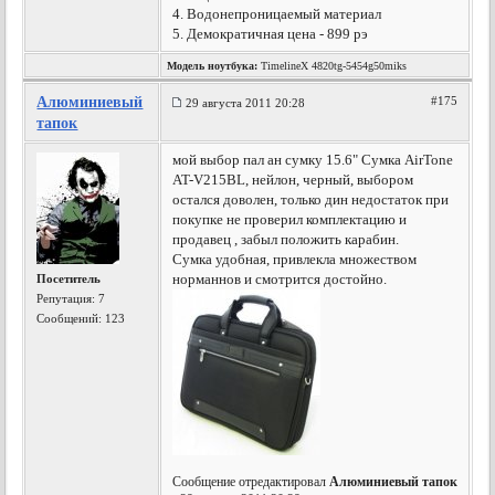
4. Водонепроницаемый материал
5. Демократичная цена - 899 рэ
Модель ноутбука:
TimelineX 4820tg-5454g50miks
Алюминиевый
#175
29 августа 2011 20:28
тапок
мой выбор пал ан сумку 15.6" Сумка AirTone
AT-V215BL, нейлон, черный, выбором
остался доволен, только дин недостаток при
покупке не проверил комплектацию и
продавец , забыл положить карабин.
Сумка удобная, привлекла множеством
норманнов и смотрится достойно.
Посетитель
Репутация:
7
Сообщений: 123
Сообщение отредактировал
Алюминиевый тапок