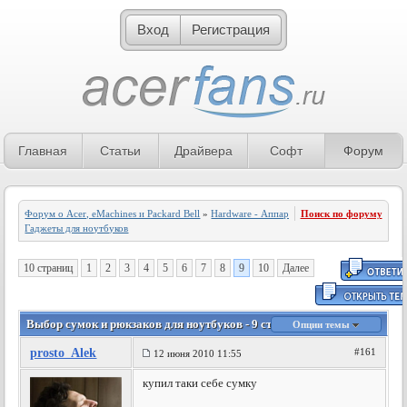
Вход
Регистрация
Главная
Статьи
Драйвера
Софт
Форум
Форум о Acer, eMachines и Packard Bell
»
Hardware - Аппаратное обеспечение
Поиск по форуму
»
Гаджеты для ноутбуков
10 страниц
1
2
3
4
5
6
7
8
9
10
Далее
Выбор сумок и рюкзаков для ноутбуков - 9 страница
Опции темы
prosto_Alek
#161
12 июня 2010 11:55
купил таки себе сумку