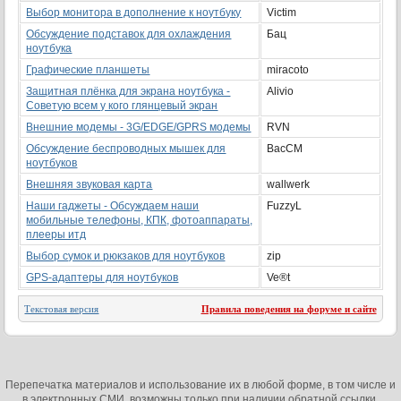
Выбор монитора в дополнение к ноутбуку
Victim
Обсуждение подставок для охлаждения
Бац
ноутбука
Графические планшеты
miracoto
Защитная плёнка для экрана ноутбука -
Alivio
Советую всем у кого глянцевый экран
Внешние модемы - 3G/EDGE/GPRS модемы
RVN
Обсуждение беспроводных мышек для
BacCM
ноутбуков
Внешняя звуковая карта
wallwerk
Наши гаджеты - Обсуждаем наши
FuzzyL
мобильные телефоны, КПК, фотоаппараты,
плееры итд
Выбор сумок и рюкзаков для ноутбуков
zip
GPS-адаптеры для ноутбуков
Ve®t
Текстовая версия
Правила поведения на форуме и сайте
Перепечатка материалов и использование их в любой форме, в том числе и
в электронных СМИ, возможны только при наличии обратной ссылки.