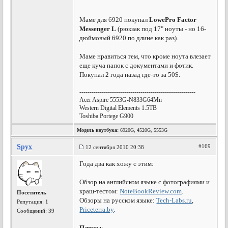
Маме для 6920 покупал
LowePro Factor
Messenger L
(рюкзак под 17" ноуты - но 16-
дюймовый 6920 по длине как раз).
Маме нравиться тем, что кроме ноута влезает
еще куча папок с документами и фотик.
Покупал 2 года назад где-то за 50$.
---------------------------------------------------------
Acer Aspire 5553G-N833G64Mn
Western Digital Elements 1.5TB
Toshiba Portege G900
Модель ноутбука:
6920G, 4520G, 5553G
Spyx
#169
12 сентября 2010 20:38
Года два как хожу с этим:
Обзор на английском языке с фотографиями и
краш-тестом:
NoteBookReview.com
.
Посетитель
Обзоры на русском языке:
Tech-Labs.ru
,
Репутация:
1
Priceterra.by
.
Сообщений: 39
Плюсы
: