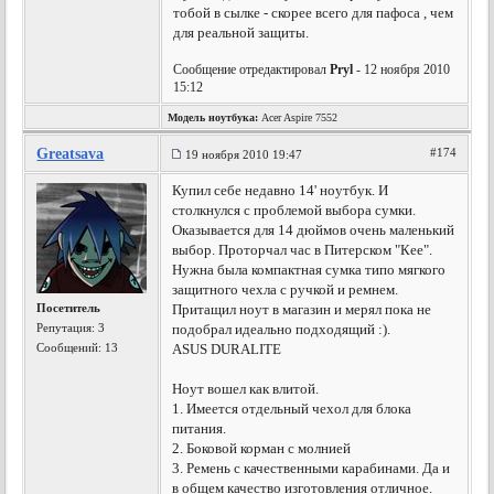
тобой в сылке - скорее всего для пафоса , чем
для реальной защиты.
Сообщение отредактировал
Pryl
- 12 ноября 2010
15:12
Модель ноутбука:
Acer Aspire 7552
Greatsava
#174
19 ноября 2010 19:47
Купил себе недавно 14' ноутбук. И
столкнулся с проблемой выбора сумки.
Оказывается для 14 дюймов очень маленький
выбор. Проторчал час в Питерском "Кее".
Нужна была компактная сумка типо мягкого
защитного чехла с ручкой и ремнем.
Посетитель
Притащил ноут в магазин и мерял пока не
Репутация:
3
подобрал идеально подходящий :).
Сообщений: 13
ASUS DURALITE
Ноут вошел как влитой.
1. Имеется отдельный чехол для блока
питания.
2. Боковой корман с молнией
3. Ремень с качественными карабинами. Да и
в общем качество изготовления отличное.