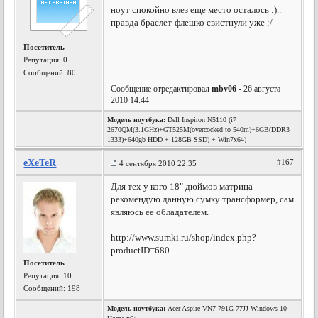
ноут спокойно влез еще место осталось :)..
правда браслет-флешко свистнули уже :/
Посетитель
Репутация:
0
Сообщений: 80
Сообщение отредактировал
mbv06
- 26 августа
2010 14:44
Модель ноутбука:
Dell Inspiron N5110 (i7
2670QM(3.1GHz)+GT525M(overcocked to 540m)+6GB(DDR3
1333)+640gb HDD + 128GB SSD) + Win7x64)
eXeTeR
#167
4 сентября 2010 22:35
Для тех у кого 18" дюймов матрица
рекомендую данную сумку трансформер, сам
являюсь ее обладателем.
http://www.sumki.ru/shop/index.php?
productID=680
Посетитель
Репутация:
10
Сообщений: 198
Модель ноутбука:
Acer Aspire VN7-791G-77JJ Windows 10