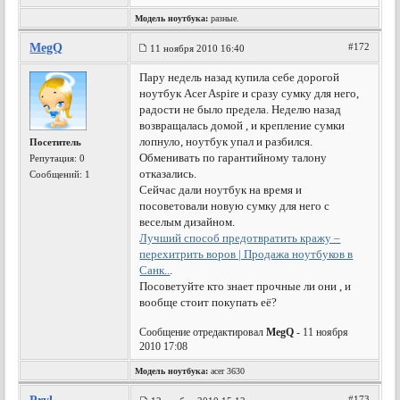
Модель ноутбука:
разные.
MegQ
#172
11 ноября 2010 16:40
Пару недель назад купила себе дорогой
ноутбук Acer Aspire и сразу сумку для него,
радости не было предела. Неделю назад
возвращалась домой , и крепление сумки
лопнуло, ноутбук упал и разбился.
Посетитель
Обменивать по гарантийному талону
Репутация:
0
отказались.
Сообщений: 1
Сейчас дали ноутбук на время и
посоветовали новую сумку для него с
веселым дизайном.
Лучший способ предотвратить кражу –
перехитрить воров | Продажа ноутбуков в
Санк..
.
Посоветуйте кто знает прочные ли они , и
вообще стоит покупать её?
Сообщение отредактировал
MegQ
- 11 ноября
2010 17:08
Модель ноутбука:
acer 3630
#173