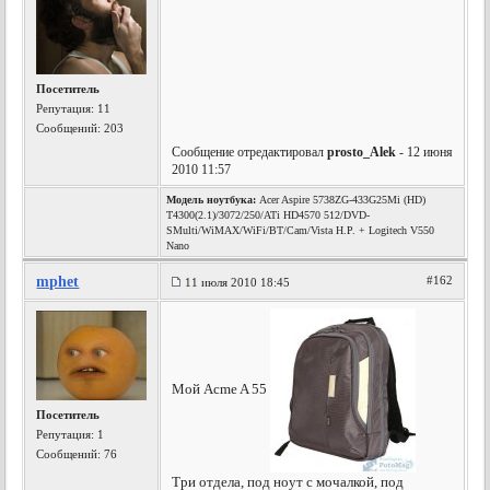
Посетитель
Репутация:
11
Сообщений: 203
Сообщение отредактировал
prosto_Alek
- 12 июня
2010 11:57
Модель ноутбука:
Acer Aspire 5738ZG-433G25Mi (HD)
T4300(2.1)/3072/250/ATi HD4570 512/DVD-
SMulti/WiMAX/WiFi/BT/Cam/Vista H.P. + Logitech V550
Nano
mphet
#162
11 июля 2010 18:45
Мой Acme A 55
Посетитель
Репутация:
1
Сообщений: 76
Три отдела, под ноут с мочалкой, под