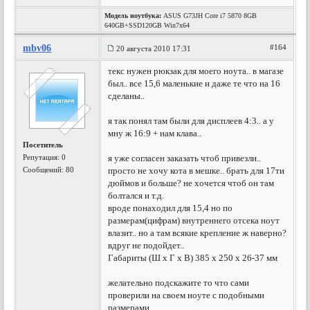
Модель ноутбука:
ASUS G73JH Core i7 5870 8GB
640GB+SSD120GB Win7x64
mbv06
#164
20 августа 2010 17:31
текс нужен рюкзак для моего ноута.. в магазе
был.. все 15,6 маленькие и даже те что на 16
сделаны..
я так понял там были для дисплеев 4:3.. а у
мну ж 16:9 + нам клава..
Посетитель
Репутация:
0
я уже согласен заказать чтоб привезли..
Сообщений: 80
просто не хочу кота в мешке.. брать для 17ти
дюймов и больше? не хочется чтоб он там
болтался и т.д.
вроде понаходил для 15,4 но по
размерам(цифрам) внутреннего отсека ноут
влазит.. но а там всякие крепление ж наверно?
вдруг не подойдет..
Габариты (Ш х Г х В) 385 x 250 x 26-37 мм
желательно подскажите то что сами
проверили на своем ноуте с подобными
размерами..