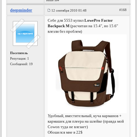
Home x64
deepminder
#168
12 сентября 2010 01:48
Себе для 5553 купил
LowePro Factor
Backpack M
(расчитан на 15.4", но 15.6"
влезли без проблем)
Посетитель
Репутация:
1
Сообщений: 19
Удобный, вместительный, куча карманов +
кармашек для плеера на шлейке (правда мой
Cowon туда не влезает)
Обошелся мне в 22$