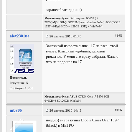
заранее благодарен :)
Модель ноутбука:
Dell Inspiron N5110 (i7
2670QM(3.1GHz)+GT525M(overcocked to 540m)+6GB(DDR3
1333)+640gb HDD + 128GB SSD) + Win7x64)
alex2301ua
#165
26 августа 2010 01:43
Заказывай из поста выше - 17 не влез - твой
влезет. Классный удобный, деловой
рюкзачок. У меня его сразу забрали. Жалею
что не подошел на 17.
Посетитель
Репутация:
5
Сообщений: 295
Модель ноутбука:
ASUS G73JH Core i7 5870 8GB
640GB+SSD120GB Win7x64
mbv06
#166
26 августа 2010 14:43
поздно) вчера купил Dicota Cross Over 15,4"
(black) в МЕТРО