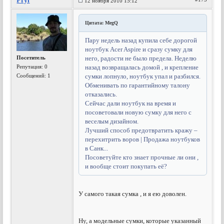
Pryl
12 ноября 2010 15:12
Цитата: MegQ
Пару недель назад купила себе дорогой
ноутбук Acer Aspire и сразу сумку для
Посетитель
него, радости не было предела. Неделю
Репутация:
0
назад возвращалась домой , и крепление
Сообщений: 1
сумки лопнуло, ноутбук упал и разбился.
Обменивать по гарантийному талону
отказались.
Сейчас дали ноутбук на время и
посоветовали новую сумку для него с
веселым дизайном.
Лучший способ предотвратить кражу –
перехитрить воров | Продажа ноутбуков
в Санк...
Посоветуйте кто знает прочные ли они ,
и вообще стоит покупать её?
У самого такая сумка , и я ею доволен.
Ну, а модельные сумки, которые указанный