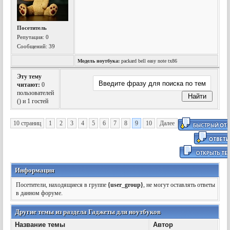
Посетитель
Репутация:
0
Сообщений: 39
Модель ноутбука:
packard bell easy note tx86
Эту тему
читают:
0
пользователей
(
) и 1 гостей
10 страниц
1
2
3
4
5
6
7
8
9
10
Далее
Информация
Посетители, находящиеся в группе
{user_group}
, не могут оставлять ответы
в данном форуме.
Другие темы из раздела Гаджеты для ноутбуков
Название темы
Автор