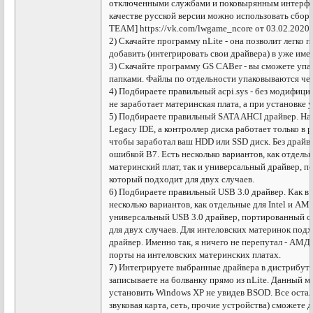
отключенными службами и поковырянным интерфей
качестве русской версии можно использовать сбо
TEAM] https://vk.com/lwgame_ncore от 03.02.2020 
2) Скачайте программу nLite - она позволит легко 
добавить (интегрировать свои драйвера) в уже и
3) Скачайте программу GS CABer - вы сможете упа
папками. Файлы по отдельности упаковываются чер
4) Подбираете правильный acpi.sys - без модифиц
не заработает материнская плата, а при установке
5) Подбираете правильный SATA AHCI драйвер. На
Legacy IDE, а контроллер диска работает только в
чтобы заработал ваш HDD или SSD диск. Без драйв
ошибкой В7. Есть несколько вариантов, как отдель
материнский плат, так и универсальный драйвер, 
который подходит для двух случаев.
6) Подбираете правильный USB 3.0 драйвер. Как в 
несколько вариантов, как отдельные для Intel и AM
универсальный USB 3.0 драйвер, портированный с
для двух случаев. Для интеловских материнок п
драйвер. Именно так, я ничего не перепутал - АМД
порты на интеловских материнских платах.
7) Интегрируете выбранные драйвера в дистрибути
записываете на болванку прямо из nLite. Данный 
установить Windows XP не увидев BSOD. Все остал
звуковая карта, сеть, прочие устройства) сможете