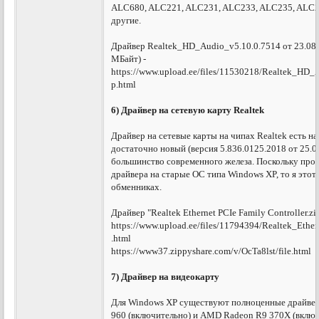
ALC680, ALC221, ALC231, ALC233, ALC235, ALC2
другие.
Драйвер Realtek_HD_Audio_v5.10.0.7514 от 23.08.
МБайт) -
https://www.upload.ee/files/11530218/Realtek_HD_
p.html
6) Драйвер на сетевую карту Realtek
Драйвер на сетевые карты на чипах Realtek есть н
достаточно новый (версия 5.836.0125.2018 от 25.0
большинство современного железа. Поскольку про
драйвера на старые ОС типа Windows XP, то я это
обменниках.
Драйвер "Realtek Ethernet PCIe Family Controller.zi
https://www.upload.ee/files/11794394/Realtek_Ethe
.html
https://www37.zippyshare.com/v/OcTa8lst/file.html
7) Драйвер на видеокарту
Для Windows XP существуют полноценные драйвер
960 (включительно) и AMD Radeon R9 370X (включ