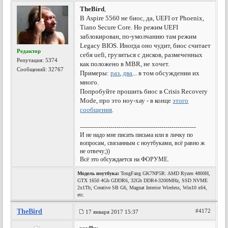
TheBird
,
В Aspire 5560 не биос, да, UEFI от Phoenix,
Tiano Secure Core. Но режим UEFI
заблокирован, по-умолчанию там режим
Legacy BIOS. Иногда оно чудит, биос считает
Редактор
себя uefi, грузиться с дисков, размеченных
Репутация:
5374
как положено в MBR, не хочет.
Сообщений: 32767
Примеры:
раз
,
два
... в том обсуждении их
много.
Попробуйте прошить биос в Crisis Recovery
Mode, про это ноу-хау - в конце
этого
сообщения
.
---------------------------------------------------------
И не надо мне писать письма или в личку по
вопросам, связанным с ноутбуками, всё равно ж
не отвечу;))
Всё это обсуждается на ФОРУМЕ.
Модель ноутбука:
TongFang GK7NP5R: AMD Ryzen 4800H,
GTX 1650 4Gb GDDR6, 32Gb DDR4-3200MHz, SSD NVME
2x1Tb; Creative SB G6, Magnat Interior Wireless, Win10 x64,
etc.
TheBird
#4172
17 января 2017 15:37