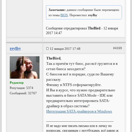
Замечание:
данное сообщение было перемещено
из темы
BIOS
. Переместил:
reylby
Сообщение отредактировал
TheBird
- 12 января
2017 14:47
reylby
#4169
12 января 2017 17:48
TheBird
,
Так а причём тут биос, раз всё грузится и в
сетап биоса заходится?
С биосом всё в порядке, судя по Вашему
рассказу.
Редактор
Флешку в NTFS отформатируйте.
Репутация:
5374
И Вы в курсе, что нужно предварительно
Сообщений: 32767
выставить в биосе SATA Mode - IDE или
предварительно интегрировать SATA-
драйвер в образ системы?
Интеграция SATA драйверов в Windows
---------------------------------------------------------
И не надо мне писать письма или в личку по
вопросам, связанным с ноутбуками, всё равно ж