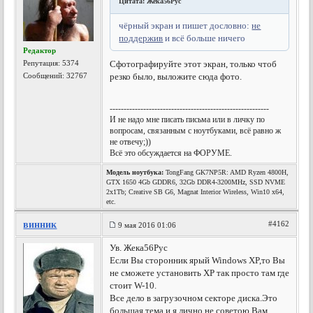
Цитата: Жека56Рус
чёрный экран и пишет дословно:
не
поддержив
и всё больше ничего
Редактор
Репутация:
5374
Сфотографируйте этот экран, только чтоб
Сообщений: 32767
резко было, выложите сюда фото.
---------------------------------------------------------
И не надо мне писать письма или в личку по
вопросам, связанным с ноутбуками, всё равно ж
не отвечу;))
Всё это обсуждается на ФОРУМЕ.
Модель ноутбука:
TongFang GK7NP5R: AMD Ryzen 4800H,
GTX 1650 4Gb GDDR6, 32Gb DDR4-3200MHz, SSD NVME
2x1Tb; Creative SB G6, Magnat Interior Wireless, Win10 x64,
etc.
винник
#4162
9 мая 2016 01:06
Ув. Жека56Рус
Если Вы сторонник ярый Windows XP,то Вы
не сможете установить XP так просто там где
стоит W-10.
Все дело в загрузочном секторе диска.Это
большая тема и я лично не советою Вам