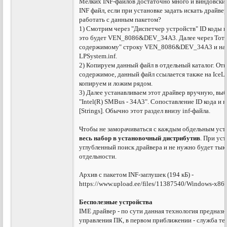
Мелких INF-файлов достаточно много и виндовски
INF файл, если при установке задать искать драйвер
работать с данным пакетом?
1) Смотрим через "Диспетчер устройств" ID коды
это будет VEN_8086&DEV_34A3. Далее через Тота
содержимому" строку VEN_8086&DEV_34A3 и нахо
LPSystem.inf.
2) Копируем данный файл в отдельный каталог. От
содержимое, данный файл ссылается также на IceL
копируем и ложим рядом.
3) Далее устанавливаем этот драйвер вручную, выб
"Intel(R) SMBus - 34A3". Сопоставление ID кода и 
[Strings]. Обычно этот раздел внизу inf-файла.
Чтобы не заморачиваться с каждым обдельным уст
весь набор в установочный дистрибутив
. При ус
углубленный поиск драйвера и не нужно будет тык
отдельности.
Архив с пакетом INF-заглушек (194 кБ) -
https://www.upload.ee/files/11387540/Windows-x86_
Бесполезные устройства
IME драйвер - по сути данная технология предназн
управления ПК, в первом приближении - служба те