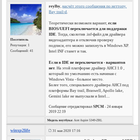
reylby
,
насчёт этого сообщения по неттопу.
Bay trail-d
.
Теоретически возможен вариант,
если
BIOS/UEFI переключается для поддержки
IDE
. Тогда, сколотив .inf-файл для драйвера
Посетитель
видеоадаптера и отключив проверку
Репутация:
1
подписи, его можно запихнуть в Windows XP.
Сообщений: 41
Intel INF станет и так.
Если в IDE не переключается - вариантов
нет
. На этой платформе драйвер AHCI 1.0 ,
который по умолчанию есть начиная с
Windows Vista - больное место.
Более того, специального драйвера AHCI под
платформы Bay trail, Braswell, Apollo lake,
Gemini lake не выпускали и Intel....
Сообщение отредактировал
SPCM
- 24 января
2019 22:19
Модель ноутбука:
Acer Aspire 5349-ZRL
winxp2life
31 мая 2020 17:16