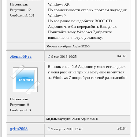
Windows XP.
Посетитель
По совместимости старых програм подходит
Репутация:
12
Windows 7.
Сообщений: 131
Но все равно понадобится BOOT CD
Акронис что-бы перерасбить Ваш диск.
Почитайте тему Windows 7,обратите
внимание на чистую установку.
Модель ноутбука:
Aspire 5720G
Жека56Рус
#4163
9 мая 2016 10:25
Винник спасибо! Акрониc у меня есть и диск
у меня разбит на три и я могу ещё вернуться
на Windows 7 попробую так ещё раз спасибо!
Посетитель
Репутация:
0
Сообщений: 3
Модель ноутбука:
ASER Aspire M3641
grim2008
#4164
9 августа 2016 17:48