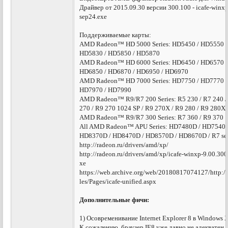
Драйвер от 2015.09.30 версии 300.100 - icafe-winx
sep24.exe
Поддерживаемые карты:
AMD Radeon™ HD 5000 Series: HD5450 / HD5550 /
HD5830 / HD5850 / HD5870
AMD Radeon™ HD 6000 Series: HD6450 / HD6570 /
HD6850 / HD6870 / HD6950 / HD6970
AMD Radeon™ HD 7000 Series: HD7750 / HD7770 /
HD7970 / HD7990
AMD Radeon™ R9/R7 200 Series: R5 230 / R7 240 / 
270 / R9 270 1024 SP / R9 270X / R9 280 / R9 280X
AMD Radeon™ R9/R7 300 Series: R7 360 / R9 370 1
All AMD Radeon™ APU Series: HD7480D / HD7540D
HD8370D / HD8470D / HD8570D / HD8670D / R7 ser
http://radeon.ru/drivers/amd/xp/
http://radeon.ru/drivers/amd/xp/icafe-winxp-9.00.3
xe
https://web.archive.org/web/20180817074127/http://
les/Pages/icafe-unified.aspx
Дополнительные фичи:
1) Осовременивание Internet Explorer 8 в Windows 
К сожалению, браузер IE8 уже давно не адекватен,