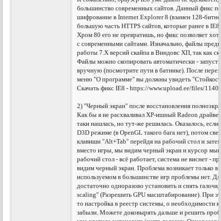
большинство современных сайтов. Данный фикс по
шифрование в Internet Explorer 8 (взамен 128-битн
большую часть HTTPS сайтов, которые ранее в IE8 
Хром 80 его не превратишь, но фикс позволяет хот
с современными сайтами. Изначально, файлы предн
работы 7.Х версий скайпа в Виндовс ХП, так как ск
Файлы можно скопировать автоматически - запусти
вручную (посмотрите пути в батнике). После переза
меню "О программе" вы должны увидеть "Стойкост
Скачать фикс IE8 - https://www.upload.ee/files/11
2) "Черный экран" после восстановления полноэкр
Как бы я не расхваливал ХР-ишный Radeon драйвер
таки нашлась, но тут-же решилась. Оказалось, если
D3D режиме (в OpenGL такого бага нет), потом све
клавиши "Alt+Tab" перейдя на рабочий стол и затем
вместо игры, мы видим черный экран и курсор мыш
рабочий стол - всё работает, система не виснет - 
видим черный экран. Проблема возникает только 
используемом в большинстве игр проблемы нет. Д
достаточно одноразово установить и снять галочк
scaling" (Разрешить GPU масштабирование). При эт
то настройка в реестр системы, о необходимости
забыли. Можете доковырять дальше и решить пробл