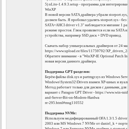
5) nLite-1.4.9.3.setup - программа для интегрирова
WinXP
В новой версии SATA драйвера убрали storport.sys,
должен быть. Я пробовал удалять storport.sys - без 
SATA+AHCI driver v1.3" наблюдается мигание 1 ра
режиме простоя. Глюк проявляется если на SATA 
устройства, например SSD диск + DVD привод.
Скачать набор униыерсальных драйверов от 24 мая 
https://www.upload.ee/files/11759792/XP_drivers_2
Обратите внимание - в "WinXP-IE Optional Patch Inte
новая версия данного драйвера.
Поддержка GPT-разделов:
Берём файлы disk.sys и partmgr.sys из Windows Serv
Windows\System32\Drivers взамен XP-шных и вуаля,
Метод работает только для дисков с данными, для 
вариант с Paragon GPT Driver - https://www.win-ra
and-Server-Bit-on-Modern-Hardwa
re-295.html#msg110552
Поддержка NVMe:
Используем модифицированный OFA 1.3/1.5 driver + 
2003 или MS Windows 7 NVMe от daniel_k + портир
Windows 7 или Samsung NVMe драйвер + storport.sy