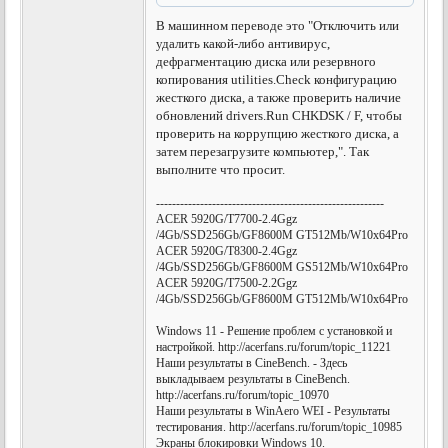
В машинном переводе это "Отключить или
удалить какой-либо антивирус,
дефрагментацию диска или резервного
копирования utilities.Check конфигурацию
жесткого диска, а также проверить наличие
обновлений drivers.Run CHKDSK / F, чтобы
проверить на коррупцию жесткого диска, а
затем перезагрузите компьютер,". Так
выполните что просит.
---------------------------------------------------------
ACER 5920G/T7700-2.4Ggz
/4Gb/SSD256Gb/GF8600M GT512Mb/W10x64Pro
ACER 5920G/T8300-2.4Ggz
/4Gb/SSD256Gb/GF8600M GS512Mb/W10x64Pro
ACER 5920G/T7500-2.2Ggz
/4Gb/SSD256Gb/GF8600M GT512Mb/W10x64Pro
Windows 11 - Решение проблем с установкой и
настройкой. http://acerfans.ru/forum/topic_11221
Наши результаты в CineBench. - Здесь
выкладываем результаты в CineBench.
http://acerfans.ru/forum/topic_10970
Наши результаты в WinAero WEI - Результаты
тестирования. http://acerfans.ru/forum/topic_10985
Экраны блокировки Windows 10.