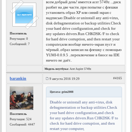
всем добрый день! имеется acer 5749z ...диск
разбит на две части..при попытке с флешки
установить образ XP или синий экран с
надписью:Disable or uninstall any anti-virus,
disk defragmentation or backup utilities.Check
your hard drive configuration,and check for
Посетитель
any updates drivers.Run CHKDSK /F to check
Репутация:
0
for hard drive corruption, and then restart your
Сообщений: 7
computer,или вообще ничего-экран пуст и
чёрный..образ записан на флешку с помощью
YUMI-0.0.9.5 ..переключение в биосе на IDE
ничего не даёт..
Модель ноутбука:
Acer Aspire 5749z
barankin
#4165
9 августа 2016 19:29
Цитата: grim2008
Disable or uninstall any anti-virus, disk
defragmentation or backup utilities.Check
your hard drive configuration,and check
Посетитель
for any updates drivers.Run CHKDSK /F to
Репутация:
524
check for hard drive corruption, and then
Сообщений: 4447
restart your computer,