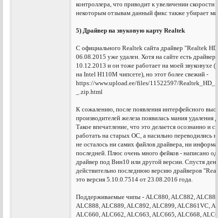
контроллера, что приводит к увеличении скорости 
некоторым отзывам данный фикс также убирает мик
5) Драйвер на звуковую карту Realtek
С официального Realtek сайта драйвер "Realtek HD
06.08.2015 уже удален. Хотя на сайте есть драйве
10.12.2013 и он тоже работает на моей звуковухе 
на Intel Н110М чипсете), но этот более свежий -
https://www.upload.ee/files/11522597/Realtek_HD_
_.zip.html
К сожалению, после появления интерфейсного высе
производителей железа появилась мания удаления 
Такое впечатление, что это делается осознанно и 
работать на старых ОС, а насильно переводились 
не осталось ни самих файлов драйвера, ни информ
последней. Плюс очень много фейков - написано од
драйвер под Вин10 или другой версии. Спустя день
действительно последнюю версию драйверов "Real
это версия 5.10.0.7514 от 23.08.2016 года.
Поддерживаемые чипы - ALC880, ALC882, ALC883
ALC888, ALC889, ALC892, ALC899, ALC861VC, A
ALC660, ALC662, ALC663, ALC665, ALC668, ALC6