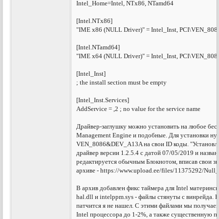
Intel_Home=Intel, NTx86, NTamd64
[Intel.NTx86]
"IME x86 (NULL Driver)" = Intel_Inst, PCI\VEN_
[Intel.NTamd64]
"IME x64 (NULL Driver)" = Intel_Inst, PCI\VEN_
[Intel_Inst]
; the install section must be empty
[Intel_Inst.Services]
AddService = ,2 ; no value for the service name
Драйвер-заглушку можно установить на любое беспо
Management Engine и подобные. Для установки ну
VEN_8086&DEV_A13A на свои ID коды. "Установле
драйвер версии 1.2.5.4 с датой 07/05/2019 и назва
редактируется обычным Блокнотом, вписав свои зн
архиве - https://www.upload.ee/files/11375292/Null
В архив добавлен фикс таймера для Intel материнс
hal.dll и intelppm.sys - файлы стянуты с винрейда
патчится я не нашел. C этими файлами мы получае
Intel процессора до 1-2%, а также существенную 