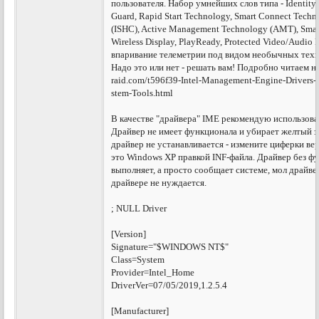
пользователя. Набор умнейших слов типа - Identity 
Guard, Rapid Start Technology, Smart Connect Techn
(ISHC), Active Management Technology (AMT), Smal
Wireless Display, PlayReady, Protected Video/Audio 
впаривание телеметрии под видом необычных техн
Надо это или нет - решать вам! Подробно читаем на
raid.com/t596f39-Intel-Management-Engine-Drivers
stem-Tools.html
В качестве "драйвера" IME рекомендую использоват
Драйвер не имеет функционала и убирает желтый з
драйвер не устанавливается - измените циферки верс
это Windows XP правкой INF-файла. Драйвер без фу
выполняет, а просто сообщает системе, мол драйве
драйвере не нуждается.
; NULL Driver
[Version]
Signature="$WINDOWS NT$"
Class=System
Provider=Intel_Home
DriverVer=07/05/2019,1.2.5.4
[Manufacturer]