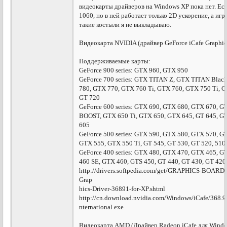
видеокарты драйверов на Windows XP пока нет. Ес
1060, но в ней работает только 2D ускорение, а иг
такие костыли я не выкладываю.
Видеокарта NVIDIA (драйвер GeForce iCafe Graphic
Поддерживаемые карты:
GeForce 900 series: GTX 960, GTX 950
GeForce 700 series: GTX TITAN Z, GTX TITAN Blac
780, GTX 770, GTX 760 Ti, GTX 760, GTX 750 Ti, G
GT 720
GeForce 600 series: GTX 690, GTX 680, GTX 670, G
BOOST, GTX 650 Ti, GTX 650, GTX 645, GT 645, GT
605
GeForce 500 series: GTX 590, GTX 580, GTX 570, G
GTX 555, GTX 550 Ti, GT 545, GT 530, GT 520, 510
GeForce 400 series: GTX 480, GTX 470, GTX 465, G
460 SE, GTX 460, GTS 450, GT 440, GT 430, GT 420
http://drivers.softpedia.com/get/GRAPHICS-BOARD
Grap
hics-Driver-36891-for-XP.shtml
http://cn.download.nvidia.com/Windows/iCafe/368.91
nternational.exe
Видеокарта AMD (Драйвер Radeon iCafe для Wind