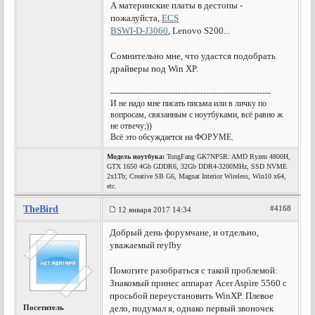
А материнские платы в дестопы -
пожалуйста,
ECS
BSWI-D-J3060
, Lenovo S200...
Сомнительно мне, что удастся подобрать
драйверы под Win XP.
---------------------------------------------------------
И не надо мне писать письма или в личку по
вопросам, связанным с ноутбуками, всё равно ж
не отвечу;))
Всё это обсуждается на ФОРУМЕ.
Модель ноутбука:
TongFang GK7NP5R: AMD Ryzen 4800H,
GTX 1650 4Gb GDDR6, 32Gb DDR4-3200MHz, SSD NVME
2x1Tb; Creative SB G6, Magnat Interior Wireless, Win10 x64,
etc.
TheBird
#4168
12 января 2017 14:34
Добрый день форумчане, и отдельно,
уважаемый reylby
Помогите разобраться с такой проблемой:
Знакомый принес аппарат Acer Aspire 5560 с
просьбой переустановить WinXP. Плевое
Посетитель
дело, подумал я, однако первый звоночек