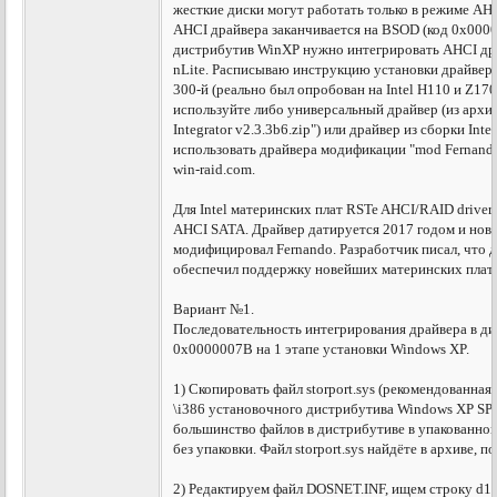
жесткие диски могут работать только в режиме AH
AHCI драйвера заканчивается на BSOD (код 0x000
дистрибутив WinXP нужно интегрировать AHCI д
nLite. Расписываю инструкцию установки драйвера 
300-й (реально был опробован на Intel H110 и Z17
используйте либо универсальный драйвер (из архив
Integrator v2.3.3b6.zip") или драйвер из сборки Inte
использовать драйвера модификации "mod Fernando
win-raid.com.
Для Intel материнских плат RSTe AHCI/RAID driver 
AHCI SATA. Драйвер датируется 2017 годом и нове
модифицировал Fernando. Разработчик писал, что 
обеспечил поддержку новейших материнских плат (в
Вариант №1.
Последовательность интегрирования драйвера в д
0x0000007B на 1 этапе установки Windows XP.
1) Скопировать файл storport.sys (рекомендованная 
\i386 установочного дистрибутива Windows XP SP3
большинство файлов в дистрибутиве в упакованном
без упаковки. Файл storport.sys найдёте в архиве, 
2) Редактируем файл DOSNET.INF, ищем строку d1,sc