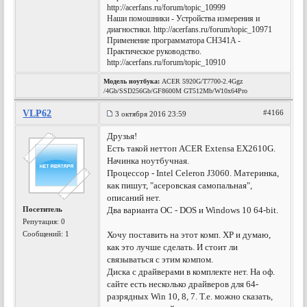
http://acerfans.ru/forum/topic_10999
Наши помошники - Устройства измерения и
диагностики. http://acerfans.ru/forum/topic_10971
Применение программатора CH341A -
Практическое руководство.
http://acerfans.ru/forum/topic_10910
Модель ноутбука:
ACER 5920G/T7700-2.4Ggz
/4Gb/SSD256Gb/GF8600M GT512Mb/W10x64Pro
VLP62
#4166
3 октября 2016 23:59
Друзья!
Есть такой неттоп ACER Extensa EX2610G.
Начинка ноутбучная.
Процессор - Intel Celeron J3060. Материнка,
как пишут, "асеровская самопальная",
описаний нет.
Посетитель
Два варианта ОС - DOS и Windows 10 64-bit.
Репутация:
0
Сообщений: 1
Хочу поставить на этот комп. ХР и думаю,
как это лучше сделать. И стоит ли
связываться с этим компом.
Диска с драйверами в комплекте нет. На оф.
сайте есть несколько драйверов для 64-
разрядных Win 10, 8, 7. Т.е. можно сказать,