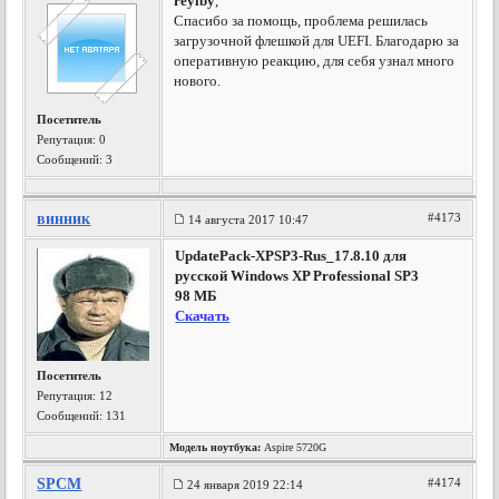
reylby
,
Спасибо за помощь, проблема решилась
загрузочной флешкой для UEFI. Благодарю за
оперативную реакцию, для себя узнал много
нового.
Посетитель
Репутация:
0
Сообщений: 3
винник
#4173
14 августа 2017 10:47
UpdatePack-XPSP3-Rus_17.8.10 для
русской Windows XP Professional SP3
98 МБ
Скачать
Посетитель
Репутация:
12
Сообщений: 131
Модель ноутбука:
Aspire 5720G
SPCM
#4174
24 января 2019 22:14