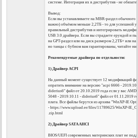
системе. Интеграция их в дистрибутив - не обязате
Вывод:
Если вы устанавливаете на MBR-раздел обычного 
важно) объёмом меньше 2,2ТБ - то для успешной у
правильный дистрибутив и интегрировать модифи
USB 3.0 драйвера. Если вы страдаете ерундой и п
на GPT-раздел или на диск размером 2,2ТБ+ или на
но танцы с бубном вам гарантированы, читайте ни
Рекомендуемые драйвера по отдельности:
1) Драйвер ACPI
На данный момент существует 12 модификаций файл
опратить внимание на версию "acpi 6666 - 2019.10.
diderius6" файл от 20.10.2019 года если у вас AMD
5048 - 2019.10.11 - diderius6" файл от 01.11.2019 г
плата. Все файлы берутся из архива "WinXP-IE Option
- https://www.upload.ee/files/11789625/WinXP-IE_O
.zip.html
2) Драйвер SATA AHCI
BIOS/UEFI современных материнских плат не подд