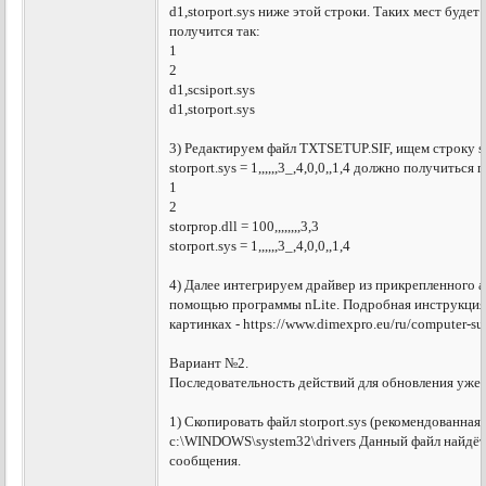
d1,storport.sys ниже этой строки. Таких мест будет
получится так:
1
2
d1,scsiport.sys
d1,storport.sys
3) Редактируем файл TXTSETUP.SIF, ищем строку sto
storport.sys = 1,,,,,,3_,4,0,0,,1,4 должно получиться
1
2
storprop.dll = 100,,,,,,,,3,3
storport.sys = 1,,,,,,3_,4,0,0,,1,4
4) Далее интегрируем драйвер из прикрепленного ар
помощью программы nLite. Подробная инструкция
картинках - https://www.dimexpro.eu/ru/computer-su
Вариант №2.
Последовательность действий для обновления уже 
1) Скопировать файл storport.sys (рекомендованная 
c:\WINDOWS\system32\drivers Данный файл найдёте
сообщения.