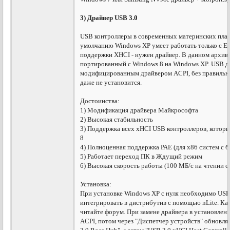
3) Драйвер USB 3.0
USB контроллеры в современных материнских плат
умолчанию Windows XP умеет работать только с EH
поддержки XHCI - нужен драйвер. В данном архиве
портированный с Windows 8 на Windows XP. USB д
модифицированным драйвером ACPI, без правильн
даже не установится.
Достоинства:
1) Модификация драйвера Майкрософта
2) Высокая стабильность
3) Поддержка всех xHCI USB контроллеров, котор
8
4) Полноценная поддержка РАЕ (для х86 систем с
5) Работает переход ПК в Ждущий режим
6) Высокая скорость работы (100 МБ/с на чтении 
Установка:
При установке Windows XP с нуля необходимо USB
интегрировать в дистрибутив с помощью nLite. Как
читайте форум. При замене драйвера в установленн
ACPI, потом через "Диспетчер устройств" обновля