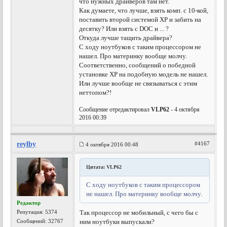
что нужных драйверов там нет.
Как думаете, что лучше, взять комп. с 10-кой,
поставить второй системой XP и забить на
десятку? Или взять с DOC и ... ?
Откуда лучше тащить драйвера?
С ходу ноутбуков с таким процессором не
нашел. Про материнку вообще молчу.
Соответственно, сообщений о победной
установке ХР на подобную модель не нашел.
Или лучше вообще не связываться с этим
неттопом?!
Сообщение отредактировал
VLP62
- 4 октября
2016 00:39
reylby
#4167
4 октября 2016 00:48
Цитата: VLP62
С ходу ноутбуков с таким процессором
не нашел. Про материнку вообще молчу.
Редактор
Репутация:
5374
Так процессор не мобильный, с чего бы с
Сообщений: 32767
ним ноутбуки выпускали?