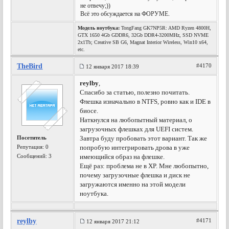
не отвечу;))
Всё это обсуждается на ФОРУМЕ.
Модель ноутбука:
TongFang GK7NP5R: AMD Ryzen 4800H,
GTX 1650 4Gb GDDR6, 32Gb DDR4-3200MHz, SSD NVME
2x1Tb; Creative SB G6, Magnat Interior Wireless, Win10 x64,
etc.
TheBird
#4170
12 января 2017 18:39
reylby
,
Спасибо за статью, полезно почитать.
Флешка изначально в NTFS, ровно как и IDE в
биосе.
Наткнулся на любопытный материал, о
загрузочных флешках для UEFI систем.
Посетитель
Завтра буду пробовать этот вариант. Так же
Репутация:
0
попробую интегрировать дрова в уже
Сообщений: 3
имеющийся образ на флешке.
Ещё раз: проблема не в XP. Мне любопытно,
почему загрузочные флешка и диск не
загружаются именно на этой модели
ноутбука.
reylby
#4171
12 января 2017 21:12