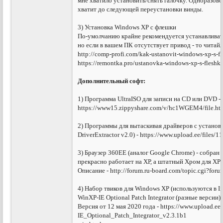
мне хватило установить/снять галочку. Одноразов
хватит до следующей переустановки винды.
3) Установка Windows XP c флешки
По-умолчанию крайне рекомендуется устанавливат
но если в вашем ПК отсутствует привод - то читай
http://comp-profi.com/kak-ustanovit-windows-xp-s-fl
https://remontka.pro/ustanovka-windows-xp-s-fleshki
Дополнительный софт:
1) Программа UltraISO для записи на CD или DVD -
https://www15.zippyshare.com/v/hc1WGEM4/file.ht
2) Программы для вытаскивая драйверов с установл
DriverExtractor v2.0) - https://www.upload.ee/files/
3) Браузер 360ЕЕ (аналог Google Chrome) - собран
прекрасно работает на ХР, а штатный Хром для ХР 
Описание - http://forum.ru-board.com/topic.cgi?f
4) Набор твиков для Windows XP (используются в Int
WinXP-IE Optional Patch Integrator (разные версии)
Версия от 12 мая 2020 года - https://www.upload.e
IE_Optional_Patch_Integrator_v2.3.1b1