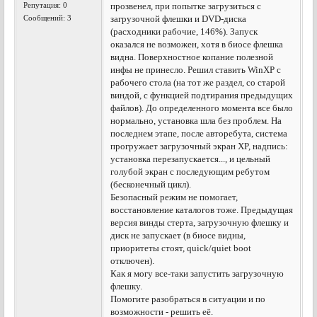
Репутация:
0
прозвенел, при попытке загрузиться с
Сообщений: 3
загрузочной флешки и DVD-диска
(расходники рабочие, 146%). Запуск
оказался не возможен, хотя в биосе флешка
видна. Поверхностное копание полезной
инфы не принесло. Решил ставить WinXP с
рабочего стола (на тот же раздел, со старой
виндой, с функцией подтирания предыдущих
файлов). До определенного момента все было
нормально, установка шла без проблем. На
последнем этапе, после авторебута, система
прогружает загрузочный экран XP, надпись:
установка перезапускается..., и цельный
голубой экран с последующим ребутом
(бесконечный цикл).
Безопасный режим не помогает,
восстановление каталогов тоже. Предыдущая
версия винды стерта, загрузочную флешку и
диск не запускает (в биосе видны,
приоритеты стоят, quick/quiet boot
отключен).
Как я могу все-таки запустить загрузочную
флешку.
Помогите разобраться в ситуации и по
возможности - решить её.