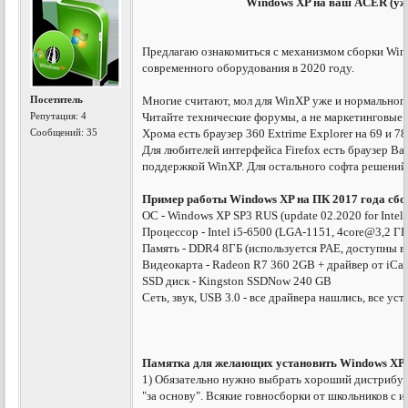
Windows XP на ваш ACER (уж
Предлагаю ознакомиться с механизмом сборки Win
современного оборудования в 2020 году.
Посетитель
Многие считают, мол для WinХР уже и нормального 
Репутация:
4
Читайте технические форумы, а не маркетинговые 
Сообщений: 35
Хрома есть браузер 360 Extrime Explorer на 69 и 
Для любителей интерфейса Firefox есть браузер Bas
поддержкой WinXP. Для остального софта решений
Пример работы Windows XP на ПК 2017 года сбо
ОС - Windows XP SP3 RUS (update 02.2020 for Intel
Процессор - Intel i5-6500 (LGA-1151, 4core@3,2 ГГ
Память - DDR4 8ГБ (используется PAE, доступны вс
Видеокарта - Radeon R7 360 2GB + драйвер от iCaf
SSD диск - Kingston SSDNow 240 GB
Сеть, звук, USB 3.0 - все драйвера нашлись, все у
Памятка для желающих установить Windows XP
1) Обязательно нужно выбрать хороший дистрибут
"за основу". Всякие говносборки от школьников с