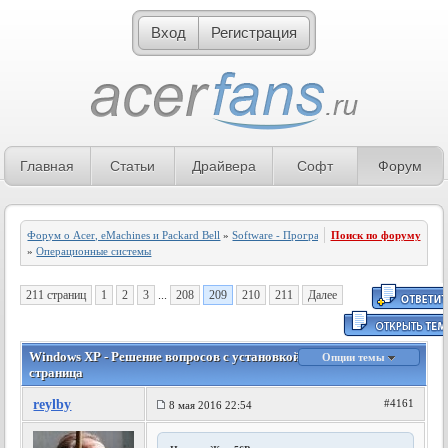
Вход
Регистрация
Главная
Статьи
Драйвера
Софт
Форум
Форум о Acer, eMachines и Packard Bell
»
Software - Программное обеспечение
Поиск по форуму
»
Операционные системы
211 страниц
1
2
3
...
208
209
210
211
Далее
Windows ХР - Решение вопросов с установкой и настройкой - 209
Опции темы
страница
reylby
#4161
8 мая 2016 22:54