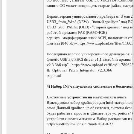
3.0 Root Hub", а затем "USB 3.0 xHCI Host Controll
защита ОС может возвращать старые файлы, следит
Первая версия универсального драйвера от 3 мая 2
USB3_from_Win8 (NEW) - "новый драйвер" под ВС
USB3_x86_PAEfix (OLD) - "старый драйвер" под но
работой в режиме PAE (RAM>4GB)
acpi.sys - модифицированный ACPI, положить в c:
Скачать (840 кБ) - https://www.upload.ee/files/116
Последнюю версию универсального драйвера от 25 
Generic USB 3.0 xHCI driver v1.1 взятой из архива "
v2.3.3b6.zip" - https://www.upload.ee/files/1178962
IE_Optional_Patch_Integrator_v2.3.3b6
.zip.html
4) Набор INF-заглушек на системные и бесполез
Системные устройства на материнской плате
Выкладываю набор драйверов для Intel-материнок
сами. Данный драйвер не обязателен, система без 
будет работать, просто в "Диспетчере устройств"
устройств с желтым значком. Набор распакован из п
https://softreview.ucoz.ru/load/10-1-0-32