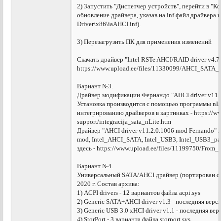
2) Запустить "Диспетчер устройств", перейти в "
обновление драйвера, указав на inf файл драйвера
Driver\x86\iaAHCI.inf).
3) Перезагрузить ПК для применения изменений
Скачать драйвер "Intel RSTe AHCI/RAID driver v4.7.
https://www.upload.ee/files/11330099/AHCI_SATA_X
Вариант №3.
Драйвер модификации Фернандо "AHCI driver v11.2
Установка производится с помощью программы nLi
интегрированию драйверов в картинках - https://w
support/integracija_sata_nLite.htm
Драйвер "AHCI driver v11.2.0.1006 mod Fernando" 
mod, Intel_AHCI_SATA, Intel_USB3, Intel_USB3_pa
здесь - https://www.upload.ee/files/11199750/From_w
Вариант №4.
Универсальный SATA/AHCI драйвер (портирован с W
2020 г. Состав архива:
1) ACPI drivers - 12 вариантов файла acpi.sys
2) Generic SATA+AHCI driver v1.3 - последняя вер
3) Generic USB 3.0 xHCI driver v1.1 - последняя ве
4) StorPort - 3 варианта файла storport.sys