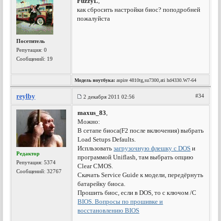
FuzzyL
,
как сбросить настройки биос? поподробней
пожалуйста
Посетитель
Репутация:
0
Сообщений: 19
Модель ноутбука:
aspire 4810tg,su7300,ati hd4330.W7-64
reylby
#34
2 декабря 2011 02:56
maxus_83
,
Можно:
В сетапе биоса(F2 после включения) выбрать
Load Setups Defaults.
Испльзовать
загрузочную флешку с DOS
и
Редактор
программой Uniflash, там выбрать опцию
Репутация:
5374
Clear CMOS.
Сообщений: 32767
Скачать Service Guide к модели, передёрнуть
батарейку биоса.
Прошить биос, если в DOS, то с ключом /С
BIOS. Вопросы по прошивке и
восстановлению BIOS