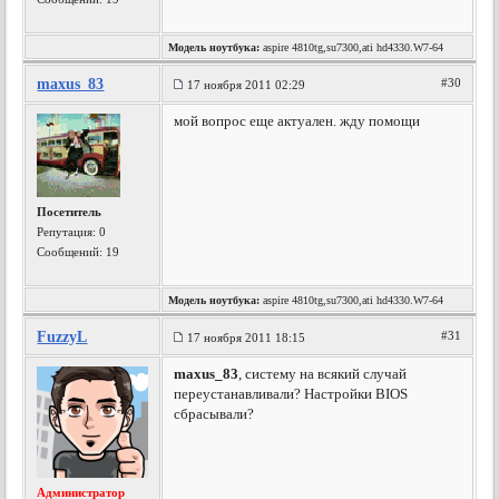
Модель ноутбука:
aspire 4810tg,su7300,ati hd4330.W7-64
maxus_83
#30
17 ноября 2011 02:29
мой вопрос еще актуален. жду помощи
Посетитель
Репутация:
0
Сообщений: 19
Модель ноутбука:
aspire 4810tg,su7300,ati hd4330.W7-64
FuzzyL
#31
17 ноября 2011 18:15
maxus_83
, систему на всякий случай
переустанавливали? Настройки BIOS
сбрасывали?
Администратор