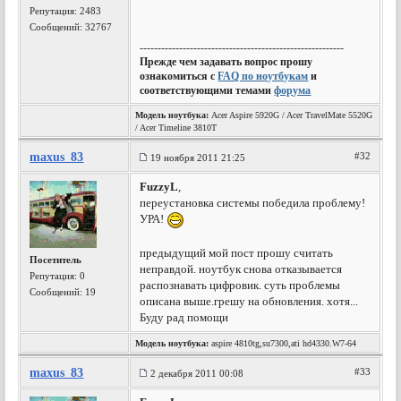
Репутация:
2483
Сообщений: 32767
---------------------------------------------------------
Прежде чем задавать вопрос прошу
ознакомиться с
FAQ по ноутбукам
и
соответствующими темами
форума
Модель ноутбука:
Acer Aspire 5920G / Acer TravelMate 5520G
/ Acer Timeline 3810T
maxus_83
#32
19 ноября 2011 21:25
FuzzyL
,
переустановка системы победила проблему!
УРА!
предыдущий мой пост прошу считать
Посетитель
неправдой. ноутбук снова отказывается
Репутация:
0
распознавать цифровик. суть проблемы
Сообщений: 19
описана выше.грешу на обновления. хотя...
Буду рад помощи
Модель ноутбука:
aspire 4810tg,su7300,ati hd4330.W7-64
maxus_83
#33
2 декабря 2011 00:08