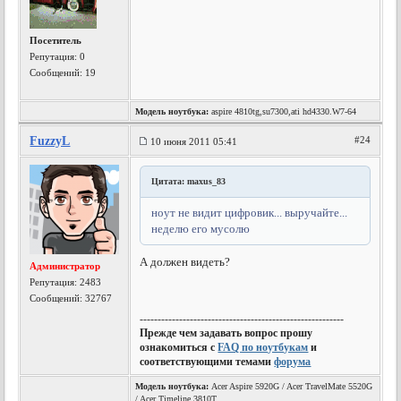
Посетитель
Репутация:
0
Сообщений: 19
Модель ноутбука:
aspire 4810tg,su7300,ati hd4330.W7-64
FuzzyL
#24
10 июня 2011 05:41
Цитата: maxus_83
ноут не видит цифровик... выручайте...
неделю его мусолю
А должен видеть?
Администратор
Репутация:
2483
Сообщений: 32767
---------------------------------------------------------
Прежде чем задавать вопрос прошу
ознакомиться с
FAQ по ноутбукам
и
соответствующими темами
форума
Модель ноутбука:
Acer Aspire 5920G / Acer TravelMate 5520G
/ Acer Timeline 3810T