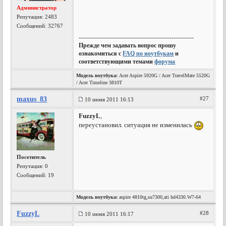
Администратор
Репутация:
2483
Сообщений: 32767
---------------------------------------------------------
Прежде чем задавать вопрос прошу
ознакомиться с
FAQ по ноутбукам
и
соответствующими темами
форума
Модель ноутбука:
Acer Aspire 5920G / Acer TravelMate 5520G
/ Acer Timeline 3810T
maxus_83
#27
10 июня 2011 16:13
FuzzyL
,
переустановил. ситуация не изменилась
Посетитель
Репутация:
0
Сообщений: 19
Модель ноутбука:
aspire 4810tg,su7300,ati hd4330.W7-64
FuzzyL
#28
10 июня 2011 16:17