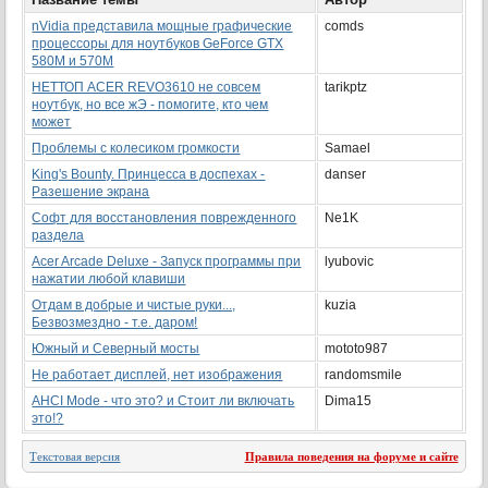
nVidia представила мощные графические
comds
процессоры для ноутбуков GeForce GTX
580M и 570M
НЕТТОП AСER REVO3610 не совсем
tarikptz
ноутбук, но все жЭ - помогите, кто чем
может
Проблемы с колесиком громкости
Samael
King's Bounty. Принцесса в доспехах -
danser
Разешение экрана
Софт для восстановления поврежденного
Ne1K
раздела
Acer Arcade Deluxe - Запуск программы при
lyubovic
нажатии любой клавиши
Отдам в добрые и чистые руки...,
kuzia
Безвозмездно - т.е. даром!
Южный и Северный мосты
mototo987
Не работает дисплей, нет изображения
randomsmile
AHCI Mode - что это? и Стоит ли включать
Dima15
это!?
Текстовая версия
Правила поведения на форуме и сайте