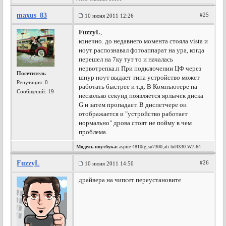
maxus_83
#25
10 июня 2011 12:26
FuzzyL
,
конечно. до недавнего момента стояла vista и
ноут распознавал фотоаппарат на ура, когда
перешел на 7ку тут то и началась
нервотрепка.п При подключении ЦФ через
Посетитель
шнур ноут выдает типа устройство может
Репутация:
0
работать быстрее и т.д. В Компъютере на
Сообщений: 19
несколько секунд появляется ярлычек диска
G и затем пропадает. В диспетчере он
отображается и "устройство работает
нормально" дрова стоят не пойму в чем
проблема.
Модель ноутбука:
aspire 4810tg,su7300,ati hd4330.W7-64
FuzzyL
#26
10 июня 2011 14:50
драйвера на чипсет переустановите