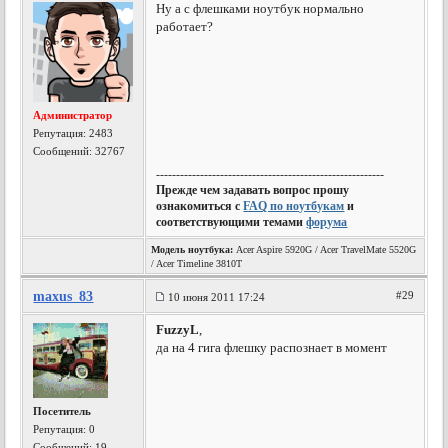
Ну а с флешками ноутбук нормально
работает?
Администратор
Репутация:
2483
Сообщений: 32767
---------------------------------------------------------
Прежде чем задавать вопрос прошу
ознакомиться с
FAQ по ноутбукам
и
соответствующими темами
форума
Модель ноутбука:
Acer Aspire 5920G / Acer TravelMate 5520G
/ Acer Timeline 3810T
maxus_83
#29
10 июня 2011 17:24
FuzzyL
,
да на 4 гига флешку распознает в момент
Посетитель
Репутация:
0
Сообщений: 19