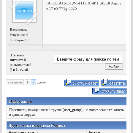
РАЗОБРАТЬСЯ ,WI-FI ГЛЮЧИТ ,ASER Aspire
e 17 e5-771g-5025
Посетитель
Репутация:
0
Сообщений: 1
Эту тему
читают:
0
пользователей
(
) и 1 гостей
2 страниц
1
2
Далее
Информация
Посетители, находящиеся в группе
{user_group}
, не могут оставлять ответы
в данном форуме.
Другие темы из раздела Корзина
Название темы
Автор