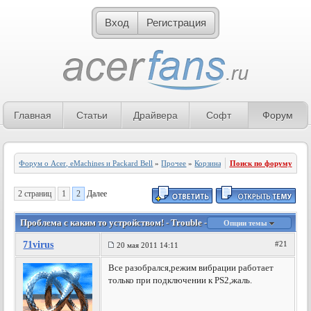
Вход
Регистрация
Главная
Статьи
Драйвера
Софт
Форум
Форум о Acer, eMachines и Packard Bell
»
Прочее
»
Корзина
Поиск по форуму
2 страниц
1
2
Далее
Проблема с каким то устройством! - Trouble - 2 страница
Опции темы
71virus
#21
20 мая 2011 14:11
Все разобрался,режим вибрации работает
только при подключении к PS2,жаль.